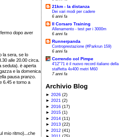
21km - la distanza
Dei vari modi per cadere
6 anni fa
Il Corsaro Training
Allenamento - test per i 3000m
o fermo dopo aver
6 anni fa
Runnerpanda
Controprestazione (#Parkrun 159)
6 anni fa
 la sera, se lo
Correndo col Pimpe
.30 alle 20.00 circa.
4'12"71 è il nuovo record italiano della
a seduta). è aperta
staffetta 4x400 metri M60
 ragazza e la domenica
7 anni fa
ella pausa pranzo.
e 6.45 e torno a
Archivio Blog
►
2026
(
2
)
►
2021
(
2
)
►
2016
(
17
)
►
2015
(
1
)
►
2014
(
11
)
►
2013
(
22
)
►
2012
(
41
)
ul mio ritmo)...che
►
2011
(
75
)