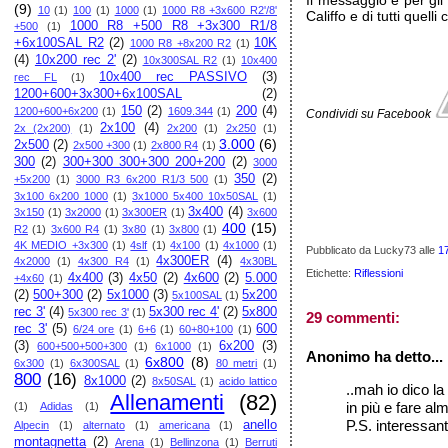
Il messaggio è per gli 
(9)
10
(1)
100
(1)
1000
(1)
1000 R8 +3x600 R2'/8'
Califfo e di tutti quel
1000 R8 +500 R8 +3x300 R1/8
+500
(1)
+6x100SAL R2
(2)
10K
1000 R8 +8x200 R2
(1)
(4)
10x200 rec 2'
(2)
10x300SAL R2
(1)
10x400
10x400 rec PASSIVO
(3)
rec FL
(1)
1200+600+3x300+6x100SAL
(2)
150
(2)
200
(4)
1200+600+6x200
(1)
1609.344
(1)
Condividi su Facebook
2x100
(4)
2x (2x200)
(1)
2x200
(1)
2x250
(1)
3.000
(6)
2x500
(2)
2x500 +300
(1)
2x800 R4
(1)
300
(2)
300+300 300+300 200+200
(2)
3000
350
(2)
+5x200
(1)
3000 R3 6x200 R1/3 500
(1)
3x100 6x200 1000
(1)
3x1000 5x400 10x50SAL
(1)
3x400
(4)
3x150
(1)
3x2000
(1)
3x300ER
(1)
3x600
400
(15)
R2
(1)
3x600 R4
(1)
3x80
(1)
3x800
(1)
4K MEDIO +3x300
(1)
4slf
(1)
4x100
(1)
4x1000
(1)
Pubblicato da Lucky73
alle
1
4x300ER
(4)
4x2000
(1)
4x300 R4
(1)
4x30BL
Etichette:
Riflessioni
4x400
(3)
4x50
(2)
4x600
(2)
5.000
+4x60
(1)
(2)
500+300
(2)
5x1000
(3)
5x200
5x100SAL
(1)
rec 3'
(4)
5x300 rec 4'
(2)
5x800
5x300 rec 3'
(1)
29 commenti:
rec 3'
(5)
600
6/24 ore
(1)
6+6
(1)
60+80+100
(1)
(3)
6x200
(3)
600+500+500+300
(1)
6x1000
(1)
Anonimo ha detto...
6x800
(8)
6x300
(1)
6x300SAL
(1)
80 metri
(1)
800
(16)
8x1000
(2)
8x50SAL
(1)
acido lattico
..mah io dico la
Allenamenti
(82)
in più e fare a
(1)
Adidas
(1)
P.S. interessanti
anello
Alpecin
(1)
alternato
(1)
americana
(1)
montagnetta
(2)
Arena
(1)
Bellinzona
(1)
Berruti