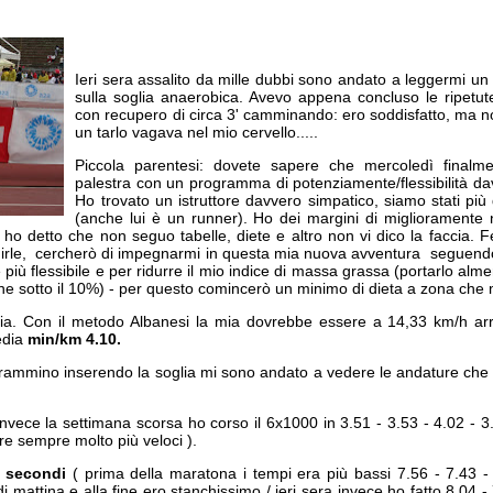
Ieri sera assalito da mille dubbi sono andato a leggermi un 
sulla soglia anaerobica. Avevo appena concluso le ripetut
con recupero di circa 3' camminando: ero soddisfatto, ma 
un tarlo vagava nel mio cervello.....
Piccola parentesi: dovete sapere che mercoledì finalme
palestra con un programma di potenziamente/flessibilità da
Ho trovato un istruttore davvero simpatico, siamo stati più 
(anche lui è un runner). Ho dei margini di miglioramente 
ho detto che non seguo tabelle, diete e altro non vi dico la faccia.
irle, cercherò di impegnarmi in questa mia nuova avventura seguendo 
 più flessibile e per ridurre il mio indice di massa grassa (portarlo al
ane sotto il 10%) - per questo comincerò un minimo di dieta a zona che m
lia. Con il metodo Albanesi la mia dovrebbe essere a 14,33 km/h a
edia
min/km 4.10.
ammino inserendo la soglia mi sono andato a vedere le andature che d
invece la settimana scorsa ho corso il 6x1000 in 3.51 - 3.53 - 4.02 - 3
re sempre molto più veloci ).
5 secondi
( prima della maratona i tempi era più bassi 7.56 - 7.43 
i mattina e alla fine ero stanchissimo / ieri sera invece ho fatto 8.04 - 