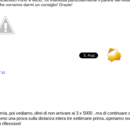
scientifici Furio e Micio, mi interessa particolarmente il parere del Mis
li che vorranno darmi un consiglio! Grazie!
7:10
 mia..poi vediamo..direi di non arrivare ai 3 x 5000 ..ma di continuar
lmeno una prova sulla distanza intera tre settimane prima..speriamo no
 riflessioni!