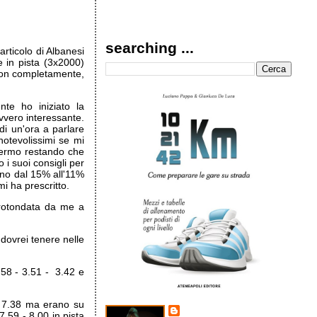
searching ...
articolo di Albanesi
e in pista (3x2000)
non completamente,
nte ho iniziato la
vvero interessante.
di un'ora a parlare
notevolissimi se mi
 Fermo restando che
i suoi consigli per
meno dal 15% all'11%
i ha prescritto.
rrotondata da me a
ovrei tenere nelle
.58 - 3.51 - 3.42 e
- 7.38 ma erano su
7.59 - 8.00 in pista