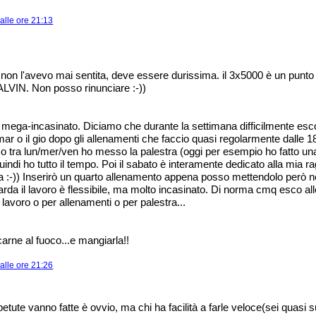
alle ore 21:13
non l'avevo mai sentita, deve essere durissima. il 3x5000 è un punt
 ALVIN. Non posso rinunciare :-))
o mega-incasinato. Diciamo che durante la settimana difficilmente esco
 mar o il gio dopo gli allenamenti che faccio quasi regolarmente dalle 18
o tra lun/mer/ven ho messo la palestra (oggi per esempio ho fatto un
quindi ho tutto il tempo. Poi il sabato è interamente dedicato alla mia
ra :-)) Inserirò un quarto allenamento appena posso mettendolo però n
arda il lavoro è flessibile, ma molto incasinato. Di norma cmq esco all
 lavoro o per allenamenti o per palestra...
arne al fuoco...e mangiarla!!
alle ore 21:26
ipetute vanno fatte è ovvio, ma chi ha facilità a farle veloce(sei quasi s