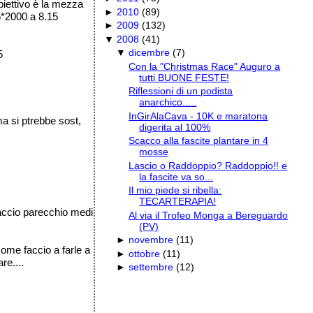
biettivo è la mezza
►
2010
(
89
)
 5*2000 a 8.15
►
2009
(
132
)
▼
2008
(
41
)
▼
dicembre
(
7
)
5
Con la "Christmas Race" Auguro a
tutti BUONE FESTE!
Riflessioni di un podista
anarchico.....
InGirAlaCava - 10K e maratona
ma si ptrebbe sost,
digerita al 100%
Scacco alla fascite plantare in 4
mosse
Lascio o Raddoppio? Raddoppio!! e
la fascite va so...
Il mio piede si ribella:
TECARTERAPIA!
faccio parecchio medi
Al via il Trofeo Monga a Bereguardo
(PV)
►
novembre
(
11
)
come faccio a farle a
►
ottobre
(
11
)
re....
►
settembre
(
12
)