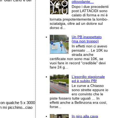
ter Gian Carlo e del
ottovolante…
Dopo i due precedenti
post LATTACIDI sono
calato di forma e mi è
tornata prepotentemente la lombo-
sciatalgia, oltre ad un dolore sul
dorso d...
Un PB inaspettato
(ma non troppo)
In effetti non ci avevo
pensato … Le 10K su
strada anche
certificate non sono mai 10K, se
vuoi fare in record “credibile” devi
fare 24 g...
L’esordio stagionale
ed è subito PB!
Le curve a Chiasso
sono strette eppure io
ero convinto che le
piste fossero tutte uguali … In
e con qualche 5 x 3000
effetti anche a Bellinzona era così,
forse...
n mi picchino...ciao
In giro alla cava