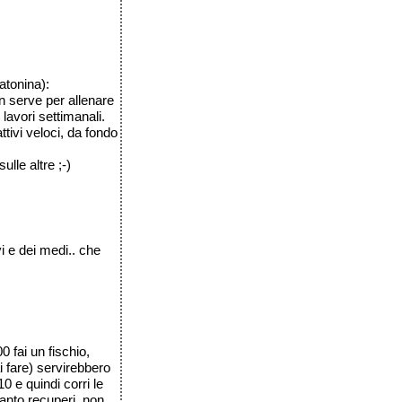
atonina):
n serve per allenare
 lavori settimanali.
ttivi veloci, da fondo
le altre ;-)
vi e dei medi.. che
0 fai un fischio,
i fare) servirebbero
10 e quindi corri le
uanto recuperi, non