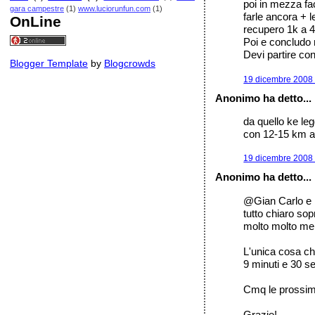
poi in mezza fa
gara campestre
(1)
www.luciorunfun.com
(1)
farle ancora + l
OnLine
recupero 1k a 4
Poi e concludo n
Devi partire co
Blogger Template
by
Blogcrowds
19 dicembre 2008 
Anonimo ha detto...
da quello ke leg
con 12-15 km a
19 dicembre 2008 
Anonimo ha detto...
@Gian Carlo e
tutto chiaro so
molto molto men
L'unica cosa che
9 minuti e 30 s
Cmq le prossime 
Grazie!