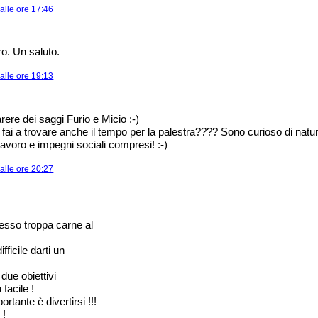
alle ore 17:46
ro. Un saluto.
alle ore 19:13
rere dei saggi Furio e Micio :-)
ai a trovare anche il tempo per la palestra???? Sono curioso di natur
lavoro e impegni sociali compresi! :-)
alle ore 20:27
esso troppa carne al
fficile darti un
 due obiettivi
 facile !
tante è divertirsi !!!
 !