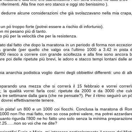
iferimenti. Alla fine non ero stanco e oggi sto benissimo ).
 dedurre alcune considerazioni che già svolazzavano nella mia crapa
 un pò troppo forte (potrei essere a rischio di infortunio).
on mi pesano più di tanto.
 più per la velocità che per la resistenza.
to dal fatto che dopo la maratona in un periodo di forma non eccezion
a grande (per quello che valgo ora l'ultimo 1000 a 3.42 in pista 
00 riesco a correre con grande scioltezza e alla fine sono ancora br
e poi delle ripetute più brevi, le adoro e stacco tempi lontani dalle 
mia anarchia podistica voglio darmi degli obbiettivi differenti: uno di 
parando una mezza che si correrà il 15 febbraio e vorrei correrl
co; la qualità vorrei farla così: ripetute da 2000 e da 3000 che c
re settimane dalla gara (che ne pensate?). Per il ritmo seguirò un pò 
dovrei effettivamente tenere.
n pista! un 800 e un 1000 coi fiocchi. Conclusa la maratona di Rom
l 1000 non l'ho mai fatto, non so cosa potrei valere, ma potrei azzardar
uanto rigurda l'800 ne ho fatto uno solo senza la minima preparazione 
2.25......non so voi che ne dite?