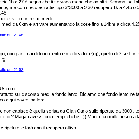
ccio 1h e 27 è segno che ti servono meno che ad altri. Semmai se l'o
ente, ma con i recuperi attivi tipo 3*3000 a 9.30 recupero 1k a 4.45 o
.45.
ecessiti in primis di medi.
n medi da 6km e arrivare aumentando la dose fino a 14km a circa 4.2
alle ore 21:48
go, non parli mai di fondo lento e medioveloce(rg), quello di 3 sett pri
 rg.
alle ore 21:52
 Uscuru
prattutto sul discorso medi e fondo lento. Diciamo che fondo lento ne 
o e qui dovrei battere.
 non capisco è quella scritta da Gian Carlo sulle ripetute da 3000 ...
econdi? Magari avessi quei tempi ehehe :-)) Manco un mille riesco a fa
ripetute le farò con il recupero attivo ....