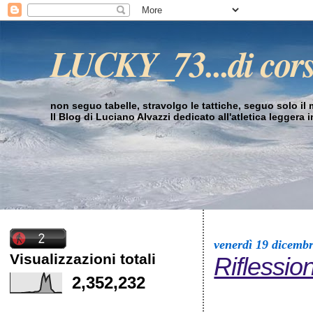
LUCKY_73...di cor
non seguo tabelle, stravolgo le tattiche, seguo solo il mi
Il Blog di Luciano Alvazzi dedicato all'atletica leggera 
venerdì 19 dicemb
Visualizzazioni totali
Riflession
2,352,232