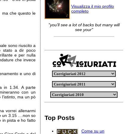
Visualizza il mio profilo
completo
, ma che questo le
"you'll see a lot of backs but many will
see your"
ale sono riuscito a
è stato a dir poco
illante e per nulla
andature che invece
allenamento e uno di
a in 1.34. A parte
ulmineranno con un
l'istinto, ma un pò
a vorrei allenarmi
e un 3.15 ....non so
Top Posts
in pista e ho fatto
Come su un