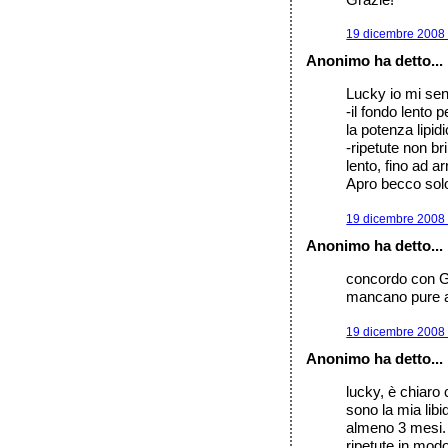
19 dicembre 2008 
Anonimo ha detto...
Lucky io mi sent
-il fondo lento
la potenza lipid
-ripetute non br
lento, fino ad a
Apro becco solo
19 dicembre 2008 
Anonimo ha detto...
concordo con Gia
mancano pure a
19 dicembre 2008 
Anonimo ha detto...
lucky, è chiaro 
sono la mia libi
almeno 3 mesi. c
ripetute in modo