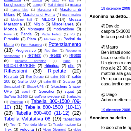
Lunghissimo
(4)
Lungo
(1)
Mal di denti
(1)
malattia
19 dicembre 2008 
Maratona di
(1)
mappa blog
(1)
Maratona
(1)
Milano
(4)
Maratona di Roma
(4)
marshmallow
Anonimo ha detto...
MEDIO
(14)
Mezza
(1)
Medicine Ball
(1)
Maratona
(13)
Miscellanea
(8)
Miglio
(5)
@Davide
Monga
(6)
Montagna
(3)
motivazione
(3)
caspita 5x3000 
Panda
(2)
Neve
(1)
Paola Felletti
(1)
PB
(1)
letto un post di
Piramide
(2)
Pista
(3)
Podisti da
Plantare
(1)
Potenziamento
Marte
(2)
Post Maratona
(1)
@Mauro
(18)
Progressivo
(3)
Red Sox
(1)
Resoconto
Beh infatti son
RG1500
(2)
RG400
(2)
RG800
settimanale
(1)
faccio scelto il
(5)
richiamo aerobico
(1)
ricos
(1)
Un giorno a cas
RICOSTRUZIONE
(2)
Rifinitura
(2)
rifle
(2)
fino alle 23.30 
Riflessioni
(38)
Ripetute
(20)
mattina alla ga
Risultati
(2)
salite
Run Donato
(1)
salite 100
(1)
Per quanto rigu
200
(2)
Salite 300
(3)
Scarpe
(3)
salite 50
(1)
casa tardi o per
Skechers Shape-
Sensazioni
(1)
Shape-UPS
(1)
Specifici
(9)
UPS
(2)
squat
(2)
specif
(1)
@Diego
Staffetta 3x3300
(1)
staffetta svedese
(1)
Starbucks
Adoro mettere c
Tabella 800-1500 (09-
(1)
Svedese
(1)
10)
(31)
Tabella 800-1500 (10-11)
19 dicembre 2008 
(23)
Tabella 800-400 (11-12)
(22)
Anonimo ha detto...
Tabella Valutativa 08
(19)
tapasciate
(4)
Test
(1)
Test della Morte
(1)
Trasformazione
(1)
Io dico che le r
velocità
(7)
Trex
(3)
Video Divertenti
(1)
video