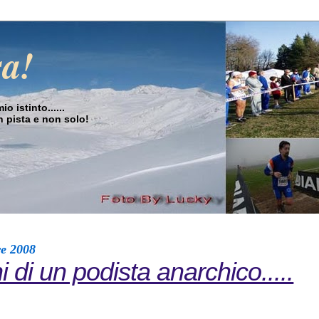
sa!
o istinto......
in pista e non solo!
re 2008
i di un podista anarchico.....