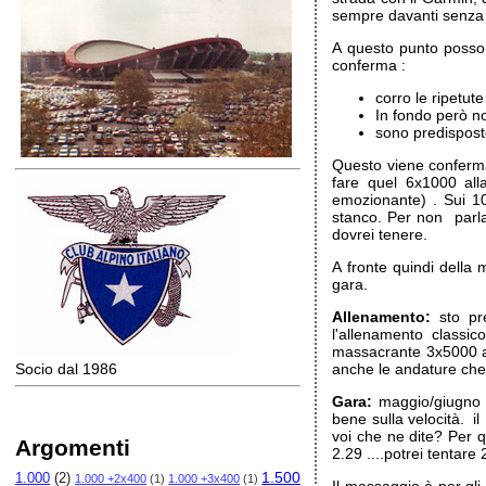
sempre davanti senza r
A questo punto posso
conferma :
corro le ripetute
In fondo però n
sono predisposto
Questo viene conferma
fare quel 6x1000 all
emozionante) . Sui 10
stanco. Per non parlar
dovrei tenere.
A fronte quindi della 
gara.
Allenamento:
sto pre
l'allenamento classi
massacrante 3x5000 a t
Socio dal 1986
anche le andature che 
Gara:
maggio/giugno i
bene sulla velocità. i
voi che ne dite? Per q
Argomenti
2.29 ....potrei tentare 
1.500
1.000
(2)
1.000 +2x400
(1)
1.000 +3x400
(1)