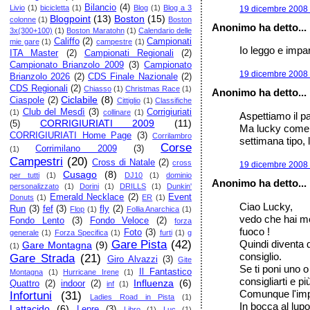
Bilancio
(4)
Livio
(1)
bicicletta
(1)
Blog
(1)
Blog a 3
19 dicembre 2008 
Blogpoint
(13)
Boston
(15)
colonne
(1)
Boston
Anonimo ha detto...
3x(300+100)
(1)
Boston Maratohn
(1)
Calendario delle
Califfo
(2)
Campionati
mie gare
(1)
campestre
(1)
Io leggo e impa
ITA Master
(2)
Campionati Regionali
(2)
Campionato Brianzolo 2009
(3)
Campionato
19 dicembre 2008 
Brianzolo 2026
(2)
CDS Finale Nazionale
(2)
CDS Regionali
(2)
Chiasso
(1)
Christmas Race
(1)
Anonimo ha detto...
Ciclabile
(8)
Ciaspole
(2)
Cittiglio
(1)
Classifiche
Club del Mesdì
(3)
Corrigiuriati
(1)
collinare
(1)
Aspettiamo il pa
CORRIGIURIATI 2009
(11)
(5)
Ma lucky come f
CORRIGIURIATI Home Page
(3)
Corrilambro
settimana tipo, 
Corse
Corrimilano 2009
(3)
(1)
Campestri
(20)
Cross di Natale
(2)
cross
19 dicembre 2008 
Cusago
(8)
per tutti
(1)
DJ10
(1)
dominio
Anonimo ha detto...
personalizzato
(1)
Dorini
(1)
DRILLS
(1)
Dunkin'
Emerald Necklace
(2)
Event
Donuts
(1)
ER
(1)
Ciao Lucky,
Run
(3)
fef
(3)
fly
(2)
Flop
(1)
Follia Anarchica
(1)
vedo che hai m
Fondo Lento
(3)
Fondo Veloce
(2)
forza
fuoco !
Foto
(3)
generale
(1)
Forza Specifica
(1)
furti
(1)
g
Quindi diventa di
Gare Pista
(42)
Gare Montagna
(9)
(1)
consiglio.
Gare Strada
(21)
Giro Alvazzi
(3)
Gite
Se ti poni uno o
Il Fantastico
Montagna
(1)
Hurricane Irene
(1)
consigliarti e più
Influenza
(6)
Quattro
(2)
indoor
(2)
inf
(1)
Comunque l'impor
Infortuni
(31)
Ladies Road in Pista
(1)
In bocca al lupo
Lattacido
(6)
Lepre
(3)
Libro
(1)
Luc
(1)