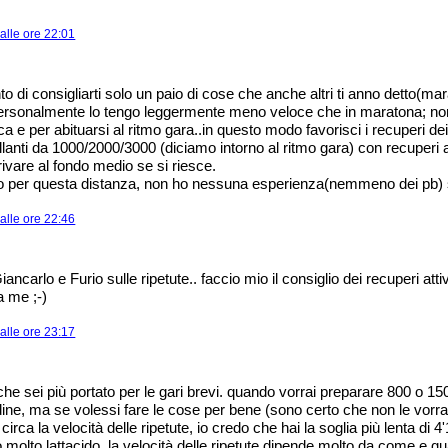
alle ore 22:01
o di consigliarti solo un paio di cose che anche altri ti anno detto(mar
 personalmente lo tengo leggermente meno veloce che in maratona; no
ica e per abituarsi al ritmo gara..in questo modo favorisci i recuperi dei
illanti da 1000/2000/3000 (diciamo intorno al ritmo gara) con recuperi a
rrivare al fondo medio se si riesce.
 per questa distanza, non ho nessuna esperienza(nemmeno dei pb) sul
alle ore 22:46
ncarlo e Furio sulle ripetute.. faccio mio il consiglio dei recuperi atti
 me ;-)
alle ore 23:17
che sei più portato per le gari brevi. quando vorrai preparare 800 o 150
dine, ma se volessi fare le cose per bene (sono certo che non le vorra
irca la velocità delle ripetute, io credo che hai la soglia più lenta di 4'
 molto lattacido. la velocità delle ripetute dipende molto da come e q