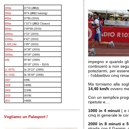
200m
25”54 (
2012
)
300m
39”4 (
2012
training)
400m
55”88 (2010)
600m
1’32”3 (
2012
Chiasso)
800m
2’09”68 (2010)
1000m
2’53” (2010)
1500m
4’42” (2010)
1.609,344
5’09” (2010)
3000m
10’38” (2010)
5000m
18’59” (2009)
10K
39’46” (2009)
impegno e quando gli 
39’10” (2016 – Dj10)
continuerò a non segu
21.097K
1h 29’22” (2009)
poteziarmi, per essere
42.195K
3h 38’09” (2008)
- l'obbiettivo cmq rim
2007
199K
Ma torniamo alla sog
2008
1408K
14,40 km/h
ovvero m
2009
2230K
2010
1819K
Con un semplice progr
2011
1486K
ripetute e....
1000 in 4 minuti
( e 
cmq in generale le cor
Vogliamo un Palasport !
2000 in 8 minuti e 
strada con il Garmin, d