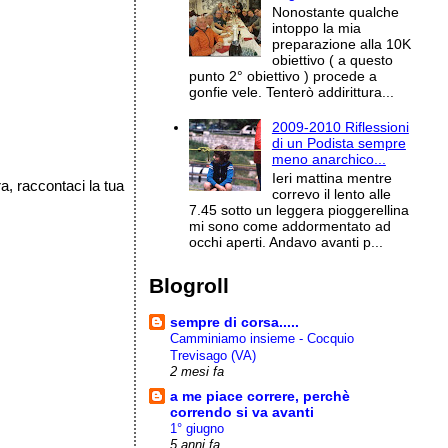
Nonostante qualche
intoppo la mia
preparazione alla 10K
obiettivo ( a questo
punto 2° obiettivo ) procede a
gonfie vele. Tenterò addirittura...
2009-2010 Riflessioni
di un Podista sempre
meno anarchico...
Ieri mattina mentre
a, raccontaci la tua
correvo il lento alle
7.45 sotto un leggera pioggerellina
mi sono come addormentato ad
occhi aperti. Andavo avanti p...
Blogroll
sempre di corsa.....
Camminiamo insieme - Cocquio
Trevisago (VA)
2 mesi fa
a me piace correre, perchè
correndo si va avanti
1° giugno
5 anni fa