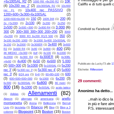
Il messaggio è per gli 
+6x100SAL R2
(2)
10K
1000 R8 +8x200 R2
(1)
Califfo e di tutti quel
(4)
10x200 rec 2'
(2)
10x300SAL R2
(1)
10x400
10x400 rec PASSIVO
(3)
rec FL
(1)
1200+600+3x300+6x100SAL
(2)
150
(2)
200
(4)
1200+600+6x200
(1)
1609.344
(1)
2x100
(4)
2x (2x200)
(1)
2x200
(1)
2x250
(1)
3.000
(6)
2x500
(2)
2x500 +300
(1)
2x800 R4
(1)
Condividi su Facebook
300
(2)
300+300 300+300 200+200
(2)
3000
350
(2)
+5x200
(1)
3000 R3 6x200 R1/3 500
(1)
3x100 6x200 1000
(1)
3x1000 5x400 10x50SAL
(1)
3x400
(4)
3x150
(1)
3x2000
(1)
3x300ER
(1)
3x600
400
(15)
R2
(1)
3x600 R4
(1)
3x80
(1)
3x800
(1)
4K MEDIO +3x300
(1)
4slf
(1)
4x100
(1)
4x1000
(1)
4x300ER
(4)
4x2000
(1)
4x300 R4
(1)
4x30BL
4x400
(3)
4x50
(2)
4x600
(2)
5.000
+4x60
(1)
Pubblicato da Lucky73
alle
1
(2)
500+300
(2)
5x1000
(3)
5x200
5x100SAL
(1)
Etichette:
Riflessioni
rec 3'
(4)
5x300 rec 4'
(2)
5x800
5x300 rec 3'
(1)
rec 3'
(5)
600
6/24 ore
(1)
6+6
(1)
60+80+100
(1)
(3)
6x200
(3)
600+500+500+300
(1)
6x1000
(1)
29 commenti:
6x800
(8)
6x300
(1)
6x300SAL
(1)
80 metri
(1)
800
(16)
8x1000
(2)
8x50SAL
(1)
acido lattico
Anonimo ha detto...
Allenamenti
(82)
(1)
Adidas
(1)
anello
..mah io dico la
Alpecin
(1)
alternato
(1)
americana
(1)
montagnetta
(2)
Arena
(1)
Bellinzona
(1)
Berruti
in più e fare a
Bilancio
(4)
Livio
(1)
bicicletta
(1)
Blog
(1)
Blog a 3
P.S. interessanti
Blogpoint
(13)
Boston
(15)
colonne
(1)
Boston