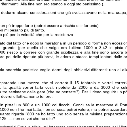
iferimenti. Alla fine non ero stanco e oggi sto benissimo ).
 dedurre alcune considerazioni che già svolazzavano nella mia crapa
 un pò troppo forte (potrei essere a rischio di infortunio).
on mi pesano più di tanto.
 più per la velocità che per la resistenza.
to dal fatto che dopo la maratona in un periodo di forma non eccezion
a grande (per quello che valgo ora l'ultimo 1000 a 3.42 in pista 
00 riesco a correre con grande scioltezza e alla fine sono ancora br
e poi delle ripetute più brevi, le adoro e stacco tempi lontani dalle 
mia anarchia podistica voglio darmi degli obbiettivi differenti: uno di 
parando una mezza che si correrà il 15 febbraio e vorrei correrl
co; la qualità vorrei farla così: ripetute da 2000 e da 3000 che c
re settimane dalla gara (che ne pensate?). Per il ritmo seguirò un pò 
dovrei effettivamente tenere.
n pista! un 800 e un 1000 coi fiocchi. Conclusa la maratona di Rom
l 1000 non l'ho mai fatto, non so cosa potrei valere, ma potrei azzardar
uanto rigurda l'800 ne ho fatto uno solo senza la minima preparazione 
2.25......non so voi che ne dite?