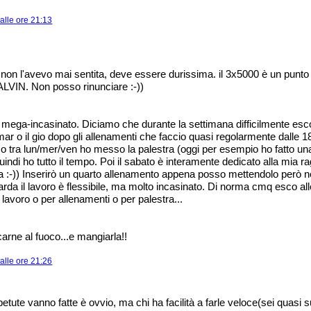
alle ore 21:13
non l'avevo mai sentita, deve essere durissima. il 3x5000 è un punt
 ALVIN. Non posso rinunciare :-))
o mega-incasinato. Diciamo che durante la settimana difficilmente esco
 mar o il gio dopo gli allenamenti che faccio quasi regolarmente dalle 18
o tra lun/mer/ven ho messo la palestra (oggi per esempio ho fatto un
quindi ho tutto il tempo. Poi il sabato è interamente dedicato alla mia
ra :-)) Inserirò un quarto allenamento appena posso mettendolo però n
arda il lavoro è flessibile, ma molto incasinato. Di norma cmq esco all
 lavoro o per allenamenti o per palestra...
arne al fuoco...e mangiarla!!
alle ore 21:26
ipetute vanno fatte è ovvio, ma chi ha facilità a farle veloce(sei quasi s