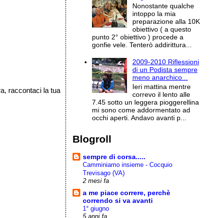
Nonostante qualche
intoppo la mia
preparazione alla 10K
obiettivo ( a questo
punto 2° obiettivo ) procede a
gonfie vele. Tenterò addirittura...
2009-2010 Riflessioni
di un Podista sempre
meno anarchico...
Ieri mattina mentre
a, raccontaci la tua
correvo il lento alle
7.45 sotto un leggera pioggerellina
mi sono come addormentato ad
occhi aperti. Andavo avanti p...
Blogroll
sempre di corsa.....
Camminiamo insieme - Cocquio
Trevisago (VA)
2 mesi fa
a me piace correre, perchè
correndo si va avanti
1° giugno
5 anni fa