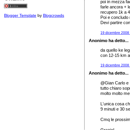
poi in mezza fa
farle ancora + l
recupero 1k a 4
Blogger Template
by
Blogcrowds
Poi e concludo n
Devi partire co
19 dicembre 2008 
Anonimo ha detto...
da quello ke leg
con 12-15 km a
19 dicembre 2008 
Anonimo ha detto...
@Gian Carlo e
tutto chiaro so
molto molto men
L'unica cosa che
9 minuti e 30 s
Cmq le prossime 
Grazie!