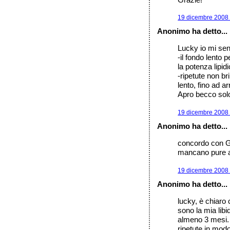
19 dicembre 2008 
Anonimo ha detto...
Lucky io mi sent
-il fondo lento
la potenza lipid
-ripetute non br
lento, fino ad a
Apro becco solo
19 dicembre 2008 
Anonimo ha detto...
concordo con Gia
mancano pure a
19 dicembre 2008 
Anonimo ha detto...
lucky, è chiaro 
sono la mia libi
almeno 3 mesi. c
ripetute in modo