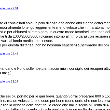
alle ore 22:01
o di consigliarti solo un paio di cose che anche altri ti anno detto(mar
 personalmente lo tengo leggermente meno veloce che in maratona; no
ica e per abituarsi al ritmo gara..in questo modo favorisci i recuperi dei
illanti da 1000/2000/3000 (diciamo intorno al ritmo gara) con recuperi a
rrivare al fondo medio se si riesce.
 per questa distanza, non ho nessuna esperienza(nemmeno dei pb) sul
alle ore 22:46
ncarlo e Furio sulle ripetute.. faccio mio il consiglio dei recuperi atti
 me ;-)
alle ore 23:17
che sei più portato per le gari brevi. quando vorrai preparare 800 o 150
dine, ma se volessi fare le cose per bene (sono certo che non le vorra
irca la velocità delle ripetute, io credo che hai la soglia più lenta di 4'
 molto lattacido. la velocità delle ripetute dipende molto da come e q