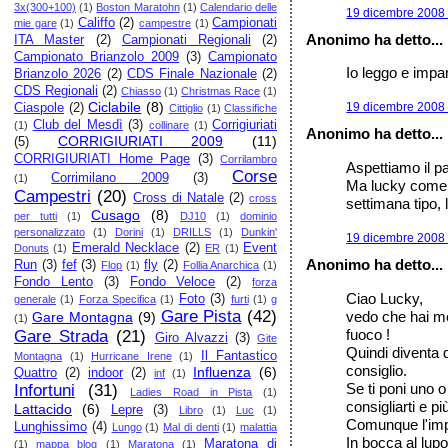
3x(300+100)
(1)
Boston Maratohn
(1)
Calendario delle
19 dicembre 2008 
Califfo
(2)
Campionati
mie gare
(1)
campestre
(1)
Anonimo ha detto...
ITA Master
(2)
Campionati Regionali
(2)
Campionato Brianzolo 2009
(3)
Campionato
Io leggo e impa
Brianzolo 2026
(2)
CDS Finale Nazionale
(2)
CDS Regionali
(2)
Chiasso
(1)
Christmas Race
(1)
Ciclabile
(8)
19 dicembre 2008 
Ciaspole
(2)
Cittiglio
(1)
Classifiche
Club del Mesdì
(3)
Corrigiuriati
(1)
collinare
(1)
Anonimo ha detto...
CORRIGIURIATI 2009
(11)
(5)
CORRIGIURIATI Home Page
(3)
Corrilambro
Aspettiamo il pa
Corse
Corrimilano 2009
(3)
(1)
Ma lucky come f
Campestri
(20)
Cross di Natale
(2)
cross
settimana tipo, 
Cusago
(8)
per tutti
(1)
DJ10
(1)
dominio
personalizzato
(1)
Dorini
(1)
DRILLS
(1)
Dunkin'
19 dicembre 2008 
Emerald Necklace
(2)
Event
Donuts
(1)
ER
(1)
Anonimo ha detto...
Run
(3)
fef
(3)
fly
(2)
Flop
(1)
Follia Anarchica
(1)
Fondo Lento
(3)
Fondo Veloce
(2)
forza
Ciao Lucky,
Foto
(3)
generale
(1)
Forza Specifica
(1)
furti
(1)
g
Gare Pista
(42)
vedo che hai m
Gare Montagna
(9)
(1)
fuoco !
Gare Strada
(21)
Giro Alvazzi
(3)
Gite
Quindi diventa di
Il Fantastico
Montagna
(1)
Hurricane Irene
(1)
consiglio.
Influenza
(6)
Quattro
(2)
indoor
(2)
inf
(1)
Se ti poni uno o
Infortuni
(31)
Ladies Road in Pista
(1)
consigliarti e più
Lattacido
(6)
Lepre
(3)
Libro
(1)
Luc
(1)
Comunque l'impor
Lunghissimo
(4)
Lungo
(1)
Mal di denti
(1)
malattia
In bocca al lupo
Maratona di
(1)
mappa blog
(1)
Maratona
(1)