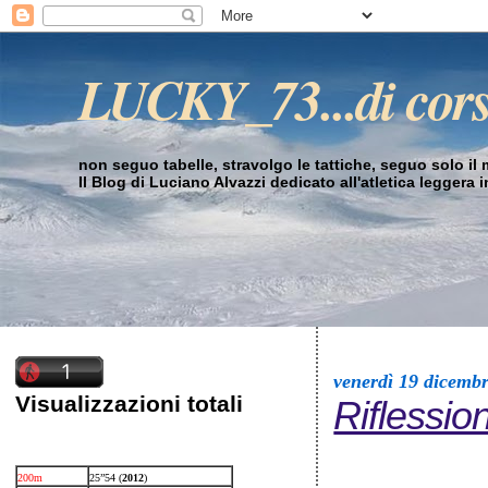
LUCKY_73...di cor
non seguo tabelle, stravolgo le tattiche, seguo solo il mi
Il Blog di Luciano Alvazzi dedicato all'atletica leggera 
venerdì 19 dicemb
Visualizzazioni totali
Riflession
200m
25”54 (
2012
)