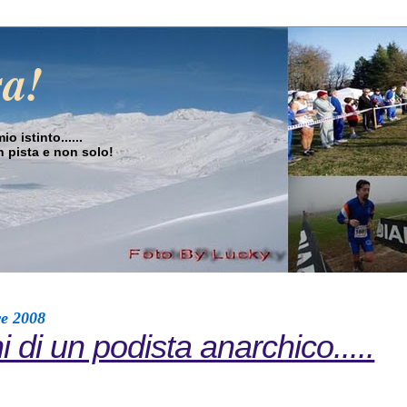
sa!
o istinto......
in pista e non solo!
re 2008
i di un podista anarchico.....