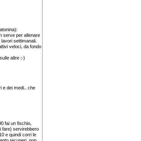
atonina):
n serve per allenare
 lavori settimanali.
ttivi veloci, da fondo
le altre ;-)
vi e dei medi.. che
0 fai un fischio,
i fare) servirebbero
10 e quindi corri le
uanto recuperi, non