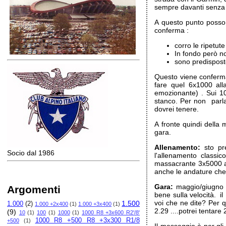
sempre davanti senza r
A questo punto posso
conferma :
corro le ripetute
In fondo però n
sono predisposto
Questo viene conferma
fare quel 6x1000 all
emozionante) . Sui 10
stanco. Per non parlar
dovrei tenere.
A fronte quindi della 
gara.
Allenamento:
sto pre
Socio dal 1986
l'allenamento classi
massacrante 3x5000 a t
anche le andature che 
Gara:
maggio/giugno i
Argomenti
bene sulla velocità. i
voi che ne dite? Per q
1.500
1.000
(2)
1.000 +2x400
(1)
1.000 +3x400
(1)
2.29 ....potrei tentare 
(9)
10
(1)
100
(1)
1000
(1)
1000 R8 +3x600 R2'/8'
1000 R8 +500 R8 +3x300 R1/8
+500
(1)