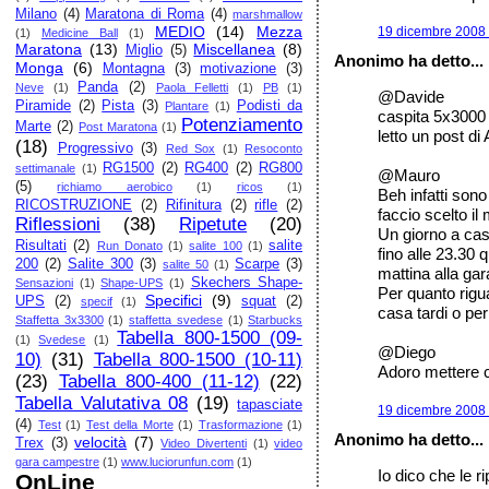
Milano
(4)
Maratona di Roma
(4)
marshmallow
MEDIO
(14)
Mezza
19 dicembre 2008 
(1)
Medicine Ball
(1)
Maratona
(13)
Miscellanea
(8)
Miglio
(5)
Anonimo ha detto...
Monga
(6)
Montagna
(3)
motivazione
(3)
Panda
(2)
Neve
(1)
Paola Felletti
(1)
PB
(1)
@Davide
Piramide
(2)
Pista
(3)
Podisti da
Plantare
(1)
caspita 5x3000 
Potenziamento
Marte
(2)
Post Maratona
(1)
letto un post di
(18)
Progressivo
(3)
Red Sox
(1)
Resoconto
RG1500
(2)
RG400
(2)
RG800
settimanale
(1)
@Mauro
(5)
richiamo aerobico
(1)
ricos
(1)
Beh infatti son
RICOSTRUZIONE
(2)
Rifinitura
(2)
rifle
(2)
faccio scelto il
Riflessioni
(38)
Ripetute
(20)
Un giorno a cas
Risultati
(2)
salite
Run Donato
(1)
salite 100
(1)
fino alle 23.30 
200
(2)
Salite 300
(3)
Scarpe
(3)
salite 50
(1)
mattina alla ga
Skechers Shape-
Sensazioni
(1)
Shape-UPS
(1)
Per quanto rigu
Specifici
(9)
UPS
(2)
squat
(2)
specif
(1)
casa tardi o per
Staffetta 3x3300
(1)
staffetta svedese
(1)
Starbucks
Tabella 800-1500 (09-
(1)
Svedese
(1)
@Diego
10)
(31)
Tabella 800-1500 (10-11)
Adoro mettere c
(23)
Tabella 800-400 (11-12)
(22)
Tabella Valutativa 08
(19)
tapasciate
19 dicembre 2008 
(4)
Test
(1)
Test della Morte
(1)
Trasformazione
(1)
Anonimo ha detto...
velocità
(7)
Trex
(3)
Video Divertenti
(1)
video
gara campestre
(1)
www.luciorunfun.com
(1)
Io dico che le r
OnLine