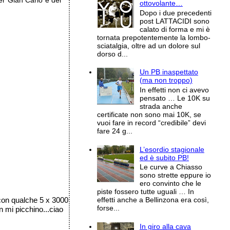
ter Gian Carlo e del
ottovolante…
Dopo i due precedenti
post LATTACIDI sono
calato di forma e mi è
tornata prepotentemente la lombo-
sciatalgia, oltre ad un dolore sul
dorso d...
Un PB inaspettato
(ma non troppo)
In effetti non ci avevo
pensato … Le 10K su
strada anche
certificate non sono mai 10K, se
vuoi fare in record “credibile” devi
fare 24 g...
L’esordio stagionale
ed è subito PB!
Le curve a Chiasso
sono strette eppure io
ero convinto che le
piste fossero tutte uguali … In
e con qualche 5 x 3000
effetti anche a Bellinzona era così,
forse...
n mi picchino...ciao
In giro alla cava