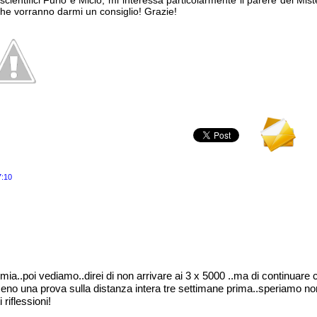
scientifici Furio e Micio, mi interessa particolarmente il parere del Mis
li che vorranno darmi un consiglio! Grazie!
7:10
 mia..poi vediamo..direi di non arrivare ai 3 x 5000 ..ma di continuar
lmeno una prova sulla distanza intera tre settimane prima..speriamo no
 riflessioni!