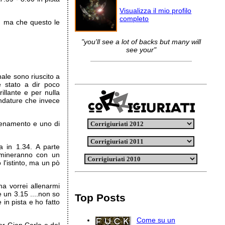
Visualizza il mio profilo
completo
, ma che questo le
"you'll see a lot of backs but many will
see your"
ale sono riuscito a
è stato a dir poco
illante e per nulla
andature che invece
allenamento e uno di
a in 1.34. A parte
ulmineranno con un
l'istinto, ma un pò
a vorrei allenarmi
e un 3.15 ....non so
Top Posts
in pista e ho fatto
Come su un