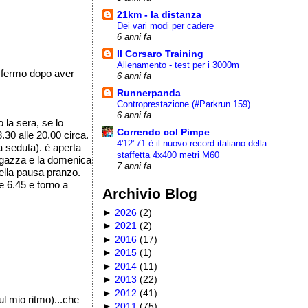
21km - la distanza
Dei vari modi per cadere
6 anni fa
Il Corsaro Training
Allenamento - test per i 3000m
o fermo dopo aver
6 anni fa
Runnerpanda
Controprestazione (#Parkrun 159)
6 anni fa
 la sera, se lo
Correndo col Pimpe
.30 alle 20.00 circa.
4'12"71 è il nuovo record italiano della
a seduta). è aperta
staffetta 4x400 metri M60
 ragazza e la domenica
7 anni fa
ella pausa pranzo.
e 6.45 e torno a
Archivio Blog
►
2026
(
2
)
►
2021
(
2
)
►
2016
(
17
)
►
2015
(
1
)
►
2014
(
11
)
►
2013
(
22
)
►
2012
(
41
)
ul mio ritmo)...che
►
2011
(
75
)