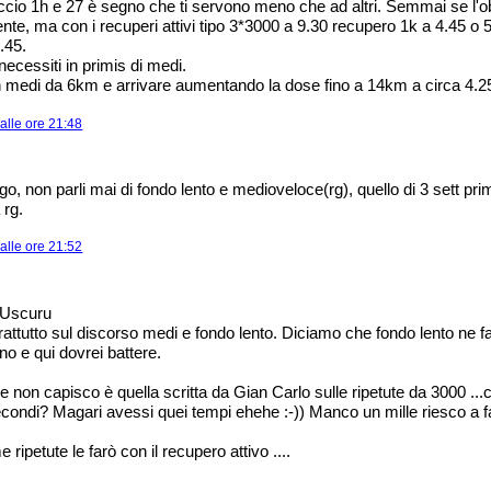
ccio 1h e 27 è segno che ti servono meno che ad altri. Semmai se l'o
ente, ma con i recuperi attivi tipo 3*3000 a 9.30 recupero 1k a 4.45 o
.45.
ecessiti in primis di medi.
n medi da 6km e arrivare aumentando la dose fino a 14km a circa 4.2
alle ore 21:48
go, non parli mai di fondo lento e medioveloce(rg), quello di 3 sett pri
 rg.
alle ore 21:52
 Uscuru
prattutto sul discorso medi e fondo lento. Diciamo che fondo lento ne 
o e qui dovrei battere.
 non capisco è quella scritta da Gian Carlo sulle ripetute da 3000 ...
econdi? Magari avessi quei tempi ehehe :-)) Manco un mille riesco a fa
ripetute le farò con il recupero attivo ....