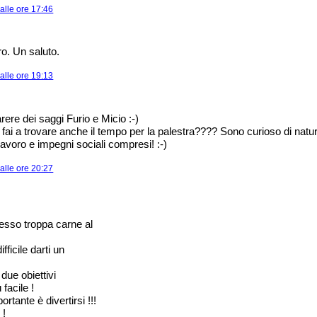
alle ore 17:46
ro. Un saluto.
alle ore 19:13
rere dei saggi Furio e Micio :-)
ai a trovare anche il tempo per la palestra???? Sono curioso di natur
lavoro e impegni sociali compresi! :-)
alle ore 20:27
esso troppa carne al
fficile darti un
 due obiettivi
 facile !
tante è divertirsi !!!
 !