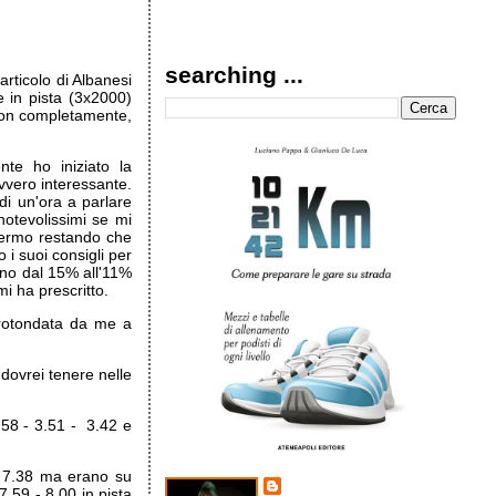
searching ...
articolo di Albanesi
e in pista (3x2000)
non completamente,
nte ho iniziato la
vvero interessante.
di un'ora a parlare
notevolissimi se mi
 Fermo restando che
i suoi consigli per
meno dal 15% all'11%
i ha prescritto.
rrotondata da me a
ovrei tenere nelle
.58 - 3.51 - 3.42 e
- 7.38 ma erano su
7.59 - 8.00 in pista