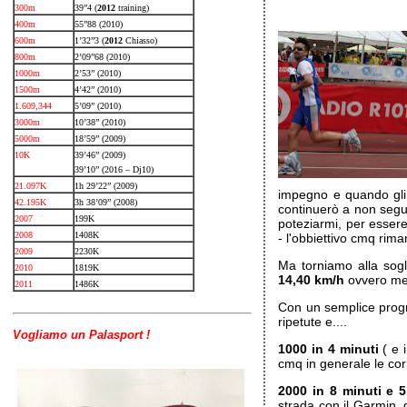
300m
39”4 (
2012
training)
400m
55”88 (2010)
600m
1’32”3 (
2012
Chiasso)
800m
2’09”68 (2010)
1000m
2’53” (2010)
1500m
4’42” (2010)
1.609,344
5’09” (2010)
3000m
10’38” (2010)
5000m
18’59” (2009)
10K
39’46” (2009)
39’10” (2016 – Dj10)
21.097K
1h 29’22” (2009)
impegno e quando gli 
42.195K
3h 38’09” (2008)
continuerò a non segu
2007
199K
poteziarmi, per essere
2008
1408K
- l'obbiettivo cmq rim
2009
2230K
Ma torniamo alla sog
2010
1819K
14,40 km/h
ovvero m
2011
1486K
Con un semplice progr
ripetute e....
Vogliamo un Palasport !
1000 in 4 minuti
( e 
cmq in generale le cor
2000 in 8 minuti e 
strada con il Garmin, d