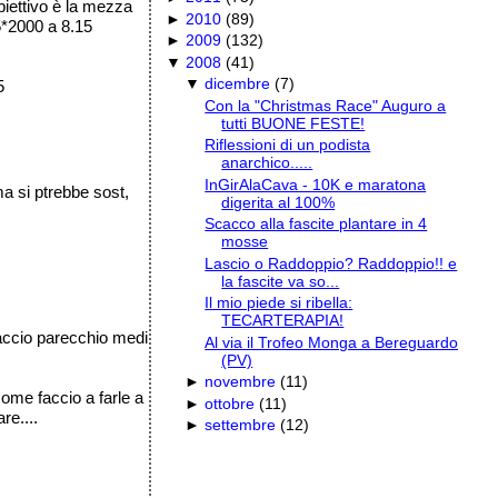
biettivo è la mezza
►
2010
(
89
)
 5*2000 a 8.15
►
2009
(
132
)
▼
2008
(
41
)
▼
dicembre
(
7
)
5
Con la "Christmas Race" Auguro a
tutti BUONE FESTE!
Riflessioni di un podista
anarchico.....
InGirAlaCava - 10K e maratona
ma si ptrebbe sost,
digerita al 100%
Scacco alla fascite plantare in 4
mosse
Lascio o Raddoppio? Raddoppio!! e
la fascite va so...
Il mio piede si ribella:
TECARTERAPIA!
faccio parecchio medi
Al via il Trofeo Monga a Bereguardo
(PV)
►
novembre
(
11
)
come faccio a farle a
►
ottobre
(
11
)
re....
►
settembre
(
12
)