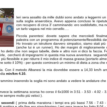
Ieri sera assalito da mille dubbi sono andato a leggermi un 
sulla soglia anaerobica. Avevo appena concluso le ripetut
con recupero di circa 3' camminando: ero soddisfatto, ma 
un tarlo vagava nel mio cervello.....
Piccola parentesi: dovete sapere che mercoledì finalme
palestra con un programma di potenziamente/flessibilità da
Ho trovato un istruttore davvero simpatico, siamo stati più 
(anche lui è un runner). Ho dei margini di miglioramente 
ho detto che non seguo tabelle, diete e altro non vi dico la faccia.
irle, cercherò di impegnarmi in questa mia nuova avventura seguendo 
 più flessibile e per ridurre il mio indice di massa grassa (portarlo al
ane sotto il 10%) - per questo comincerò un minimo di dieta a zona che m
lia. Con il metodo Albanesi la mia dovrebbe essere a 14,33 km/h a
edia
min/km 4.10.
ammino inserendo la soglia mi sono andato a vedere le andature che d
invece la settimana scorsa ho corso il 6x1000 in 3.51 - 3.53 - 4.02 - 3
re sempre molto più veloci ).
5 secondi
( prima della maratona i tempi era più bassi 7.56 - 7.43 
i mattina e alla fine ero stanchissimo / ieri sera invece ho fatto 8.04 - 