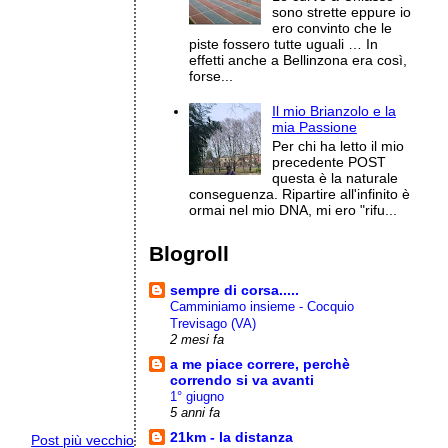
sono strette eppure io
ero convinto che le
piste fossero tutte uguali … In
effetti anche a Bellinzona era così,
forse...
Il mio Brianzolo e la
mia Passione
Per chi ha letto il mio
precedente POST
questa è la naturale
conseguenza. Ripartire all'infinito è
ormai nel mio DNA, mi ero "rifu...
Blogroll
sempre di corsa.....
Camminiamo insieme - Cocquio
Trevisago (VA)
2 mesi fa
a me piace correre, perchè
correndo si va avanti
1° giugno
5 anni fa
21km - la distanza
Post più vecchio