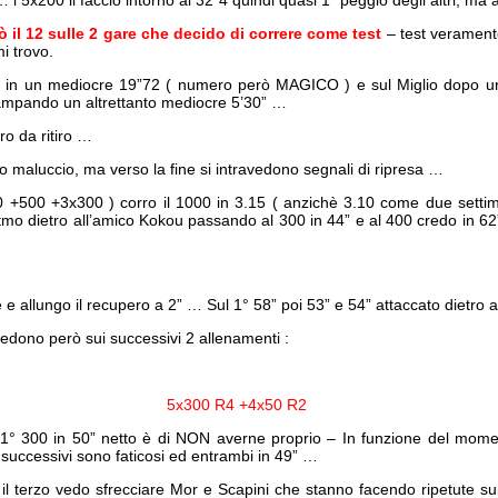
 i 5x200 li faccio intorno ai 32”4 quindi quasi 1” peggio degli altri, ma 
ò il 12 sulle 2 gare che decido di correre come test
– test verament
mi trovo.
50 in un mediocre 19”72 ( numero però MAGICO ) e sul Miglio dopo 
stampando un altrettanto mediocre 5’30” …
ro da ritiro …
 maluccio, ma verso la fine si intravedono segnali di ripresa …
00 +500 +3x300 ) corro il 1000 in 3.15 ( anzichè 3.10 come due setti
ritmo dietro all’amico Kokou passando al 300 in 44” e al 400 credo in 62
 allungo il recupero a 2” … Sul 1° 58” poi 53” e 54” attaccato dietro 
 vedono però sui successivi 2 allenamenti :
5x300 R4 +4x50 R2
 1° 300 in 50” netto è di NON averne proprio – In funzione del mome
I successivi sono faticosi ed entrambi in 49” …
 il terzo vedo sfrecciare Mor e Scapini che stanno facendo ripetute s