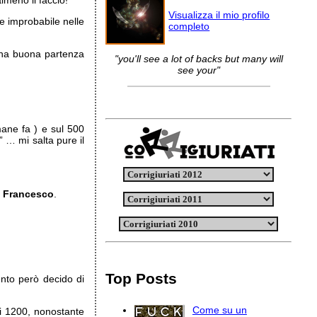
almeno li faccio!
Visualizza il mio profilo
e improbabile nelle
completo
una buona partenza
"you'll see a lot of backs but many will
see your"
mane fa ) e sul 500
” … mi salta pure il
a
Francesco
.
Top Posts
nto però decido di
Come su un
ui 1200, nonostante