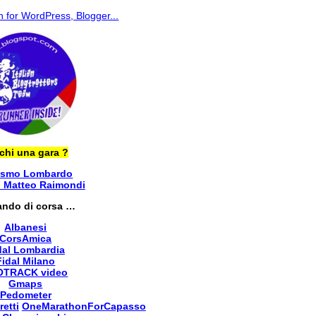
chi una gara ?
ismo Lombardo
i Matteo Raimondi
ando di corsa …
Albanesi
CorsAmica
dal Lombardia
Fidal Milano
OTRACK video
Gmaps
Pedometer
retti
OneMarathonForCapasso