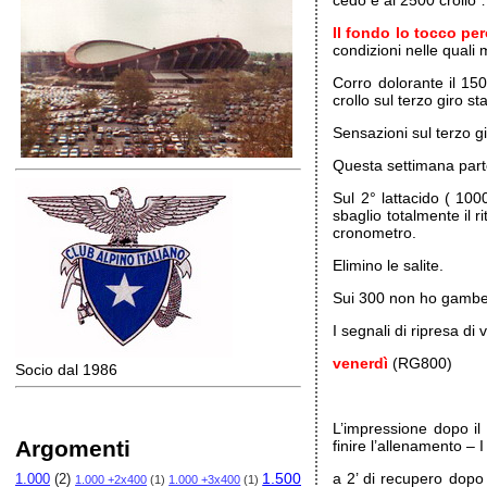
cedo e al 2500 crollo …
Il fondo lo tocco per
condizioni nelle quali 
Corro dolorante il 1
crollo sul terzo giro 
Sensazioni sul terzo gi
Questa settimana parto
Sul 2° lattacido ( 10
sbaglio totalmente il 
cronometro.
Elimino le salite.
Sui 300 non ho gambe e
I segnali di ripresa di
venerdì
(RG800)
Socio dal 1986
L’impressione dopo il
Argomenti
finire l’allenamento – 
1.500
a 2’ di recupero dopo
1.000
(2)
1.000 +2x400
(1)
1.000 +3x400
(1)