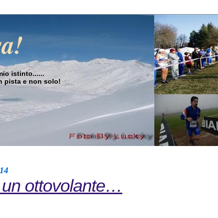
sa!
o istinto......
in pista e non solo!
014
un ottovolante…