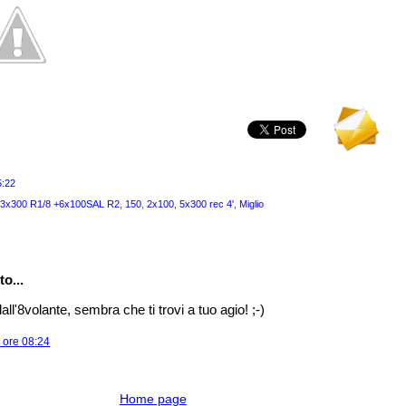
5:22
+3x300 R1/8 +6x100SAL R2
,
150
,
2x100
,
5x300 rec 4'
,
Miglio
o...
l'8volante, sembra che ti trovi a tuo agio! ;-)
e ore 08:24
Home page