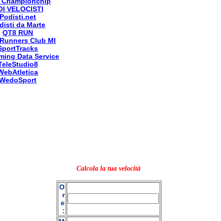
 Championchip
OI VELOCISTI
Podisti.net
disti da Marte
QT8 RUN
Runners Club MI
SportTracks
ming Data Service
TeleStudio8
WebAtletica
WedoSport
Calcola la tua velocità
O
r
e
: