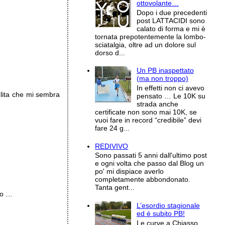
ottovolante…
Dopo i due precedenti
post LATTACIDI sono
calato di forma e mi è
tornata prepotentemente la lombo-
sciatalgia, oltre ad un dolore sul
dorso d...
Un PB inaspettato
(ma non troppo)
In effetti non ci avevo
pulita che mi sembra
pensato … Le 10K su
strada anche
certificate non sono mai 10K, se
vuoi fare in record “credibile” devi
fare 24 g...
REDIVIVO
Sono passati 5 anni dall'ultimo post
e ogni volta che passo dal Blog un
po' mi dispiace averlo
completamente abbondonato.
Tanta gent...
lo …
L’esordio stagionale
ed è subito PB!
Le curve a Chiasso