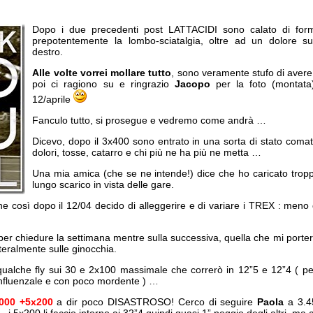
Dopo i due precedenti post LATTACIDI sono calato di for
prepotentemente la lombo-sciatalgia, oltre ad un dolore s
destro.
Alle volte vorrei mollare tutto
, sono veramente stufo di aver
poi ci ragiono su e ringrazio
Jacopo
per la foto (montata)
12/aprile
Fanculo tutto, si prosegue e vedremo come andrà …
Dicevo, dopo il 3x400 sono entrato in una sorta di stato comat
dolori, tosse, catarro e chi più ne ha più ne metta …
Una mia amica (che se ne intende!) dice che ho caricato troppo
lungo scarico in vista delle gare.
e così dopo il 12/04 decido di alleggerire e di variare i TREX : meno
per chiedure la settimana mentre sulla successiva, quella che mi porterà
tteralmente sulle ginocchia.
qualche fly sui 30 e 2x100 massimale che correrò in 12”5 e 12”4 ( per
influenzale e con poco mordente ) …
3000 +5x200
a dir poco DISASTROSO! Cerco di seguire
Paola
a 3.4