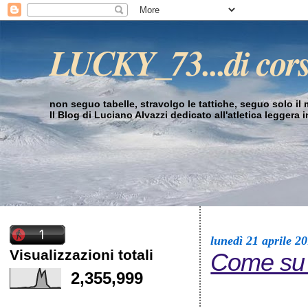
LUCKY_73...di cor
non seguo tabelle, stravolgo le tattiche, seguo solo il mi
Il Blog di Luciano Alvazzi dedicato all'atletica leggera 
lunedì 21 aprile 2
Visualizzazioni totali
Come su 
2,355,999