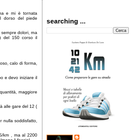
ma e mi è tornata
ul dorso del piede
searching ...
e sempre dolori, ma
 del 150 corso il
oso, calo di forma,
 e devo iniziare il
 quantità, maggiore
 alle gare del 12 (
 nulla soddisfatto,
5/km , ma al 2200