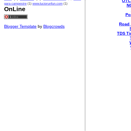
OTC
gara campestre
(1)
www.luciorunfun.com
(1)
N
OnLine
Po
Road
Blogger Template
by
Blogcrowds
TDS Ti