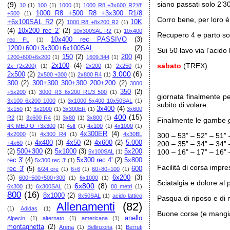
siano passati solo 2’3
(9)
10
(1)
100
(1)
1000
(1)
1000 R8 +3x600 R2'/8'
1000 R8 +500 R8 +3x300 R1/8
+500
(1)
Corro bene, per loro 
+6x100SAL R2
(2)
10K
1000 R8 +8x200 R2
(1)
(4)
10x200 rec 2'
(2)
10x300SAL R2
(1)
10x400
Recupero 4 e parto sol
10x400 rec PASSIVO
(3)
rec FL
(1)
1200+600+3x300+6x100SAL
(2)
Sui 50 lavo via l’acid
150
(2)
200
(4)
1200+600+6x200
(1)
1609.344
(1)
sabato
(TREX)
2x100
(4)
2x (2x200)
(1)
2x200
(1)
2x250
(1)
3.000
(6)
2x500
(2)
2x500 +300
(1)
2x800 R4
(1)
300
(2)
300+300 300+300 200+200
(2)
3000
350
(2)
+5x200
(1)
3000 R3 6x200 R1/3 500
(1)
giornata finalmente per
3x100 6x200 1000
(1)
3x1000 5x400 10x50SAL
(1)
subito di volare.
3x400
(4)
3x150
(1)
3x2000
(1)
3x300ER
(1)
3x600
400
(15)
R2
(1)
3x600 R4
(1)
3x80
(1)
3x800
(1)
Finalmente le gambe g
4K MEDIO +3x300
(1)
4slf
(1)
4x100
(1)
4x1000
(1)
4x300ER
(4)
4x2000
(1)
4x300 R4
(1)
4x30BL
300 – 53” – 52” – 51” 
4x400
(3)
4x50
(2)
4x600
(2)
5.000
+4x60
(1)
200 – 35” – 34” – 34” 
(2)
500+300
(2)
5x1000
(3)
5x200
100 – 16” – 17” – 16” 
5x100SAL
(1)
rec 3'
(4)
5x300 rec 4'
(2)
5x800
5x300 rec 3'
(1)
Facilità di corsa impr
rec 3'
(5)
600
6/24 ore
(1)
6+6
(1)
60+80+100
(1)
(3)
6x200
(3)
600+500+500+300
(1)
6x1000
(1)
Sciatalgia e dolore al
6x800
(8)
6x300
(1)
6x300SAL
(1)
80 metri
(1)
800
(16)
8x1000
(2)
8x50SAL
(1)
acido lattico
Pasqua di riposo e di
Allenamenti
(82)
(1)
Adidas
(1)
Buone corse (e mangiat
anello
Alpecin
(1)
alternato
(1)
americana
(1)
montagnetta
(2)
Arena
(1)
Bellinzona
(1)
Berruti