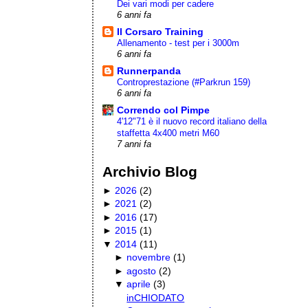
Dei vari modi per cadere
6 anni fa
Il Corsaro Training
Allenamento - test per i 3000m
6 anni fa
Runnerpanda
Controprestazione (#Parkrun 159)
6 anni fa
Correndo col Pimpe
4'12"71 è il nuovo record italiano della
staffetta 4x400 metri M60
7 anni fa
Archivio Blog
►
2026
(
2
)
►
2021
(
2
)
►
2016
(
17
)
►
2015
(
1
)
▼
2014
(
11
)
►
novembre
(
1
)
►
agosto
(
2
)
▼
aprile
(
3
)
inCHIODATO