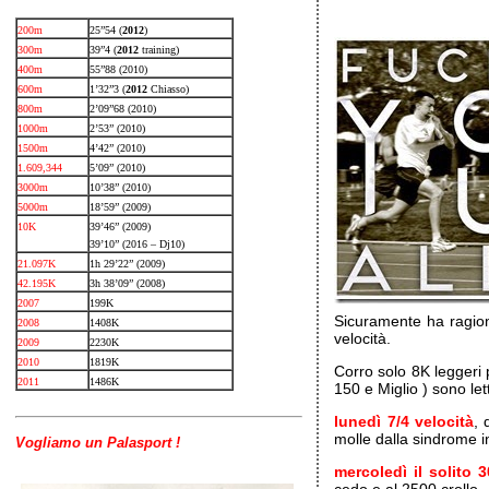
200m
25”54 (
2012
)
300m
39”4 (
2012
training)
400m
55”88 (2010)
600m
1’32”3 (
2012
Chiasso)
800m
2’09”68 (2010)
1000m
2’53” (2010)
1500m
4’42” (2010)
1.609,344
5’09” (2010)
3000m
10’38” (2010)
5000m
18’59” (2009)
10K
39’46” (2009)
39’10” (2016 – Dj10)
21.097K
1h 29’22” (2009)
42.195K
3h 38’09” (2008)
2007
199K
Sicuramente ha ragion
2008
1408K
velocità.
2009
2230K
2010
1819K
Corro solo 8K leggeri 
2011
1486K
150 e Miglio ) sono le
lunedì 7/4 velocità
, 
molle dalla sindrome 
Vogliamo un Palasport !
mercoledì il solito 