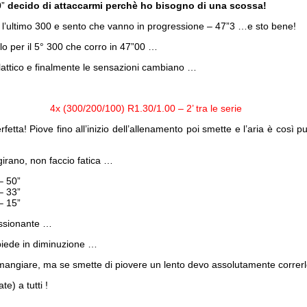
0”
decido di attaccarmi perchè ho bisogno di una scossa!
è l’ultimo 300 e sento che vanno in progressione – 47”3 …e sto bene!
o per il 5° 300 che corro in 47”00 …
o lattico e finalmente le sensazioni cambiano …
4x (300/200/100) R1.30/1.00 – 2’ tra le serie
fetta! Piove fino all’inizio dell’allenamento poi smette e l’aria è così 
irano, non faccio fatica …
– 50”
– 33”
– 15”
essionante …
 piede in diminuzione …
 mangiare, ma se smette di piovere un lento devo assolutamente correr
e) a tutti !