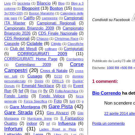
Bilancio
(4)
Livio
(1)
bicicletta
(1)
Blog
(1)
Blog a 3
Blogpoint
(13)
Boston
(15)
colonne
(1)
Boston
3x(300+100)
(1)
Boston Maratohn
(1)
Calendario delle
Califfo
(2)
Campionati
mie gare
(1)
campestre
(1)
Condividi su Facebook
ITA Master
(2)
Campionati Regionali
(2)
Campionato Brianzolo 2009
(3)
Campionato
Brianzolo 2026
(2)
CDS Finale Nazionale
(2)
CDS Regionali
(2)
Chiasso
(1)
Christmas Race
(1)
Ciclabile
(8)
Ciaspole
(2)
Cittiglio
(1)
Classifiche
Club del Mesdì
(3)
Corrigiuriati
(1)
collinare
(1)
CORRIGIURIATI 2009
(11)
(5)
CORRIGIURIATI Home Page
(3)
Corrilambro
Pubblicato da Lucky73
alle
1
Corse
Corrimilano 2009
(3)
(1)
Etichette:
1000 R8 +500 R8 
Campestri
(20)
Cross di Natale
(2)
cross
Cusago
(8)
per tutti
(1)
DJ10
(1)
dominio
1 commenti:
personalizzato
(1)
Dorini
(1)
DRILLS
(1)
Dunkin'
Emerald Necklace
(2)
Event
Donuts
(1)
ER
(1)
Run
(3)
fef
(3)
fly
(2)
Flop
(1)
Follia Anarchica
(1)
Bio Correndo
ha dett
Fondo Lento
(3)
Fondo Veloce
(2)
forza
Foto
(3)
generale
(1)
Forza Specifica
(1)
furti
(1)
g
Non scendere dal
Gare Pista
(42)
Gare Montagna
(9)
(1)
Gare Strada
(21)
Giro Alvazzi
(3)
Gite
22 aprile 2014 all
Il Fantastico
Montagna
(1)
Hurricane Irene
(1)
Influenza
(6)
Quattro
(2)
indoor
(2)
Posta un commento
inf
(1)
Infortuni
(31)
Ladies Road in Pista
(1)
Lattacido
(6)
Lepre
(3)
Libro
(1)
Luc
(1)