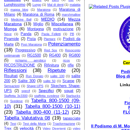
Lunghissimo
(4)
Lungo
(1)
Mal di denti
(1)
malattia
Maratona di
(1)
mappa blog
(1)
Maratona
(1)
Milano
(4)
Maratona di Roma
(4)
marshmallow
MEDIO
(14)
Mezza
(1)
Medicine Ball
(1)
Maratona
(13)
Miscellanea
(8)
Miglio
(5)
Monga
(6)
Montagna
(3)
motivazione
(3)
Panda
(2)
Neve
(1)
Paola Felletti
(1)
PB
(1)
Piramide
(2)
Pista
(3)
Podisti da
Plantare
(1)
Potenziamento
Marte
(2)
Post Maratona
(1)
(18)
Progressivo
(3)
Red Sox
(1)
Resoconto
RG1500
(2)
RG400
(2)
RG800
settimanale
(1)
(5)
richiamo aerobico
(1)
ricos
(1)
Cer
RICOSTRUZIONE
(2)
Rifinitura
(2)
rifle
(2)
Riflessioni
(38)
Ripetute
(20)
Pod
Blog d
Risultati
(2)
salite
Run Donato
(1)
salite 100
(1)
200
(2)
Salite 300
(3)
Scarpe
(3)
salite 50
(1)
Link
Skechers Shape-
Sensazioni
(1)
Shape-UPS
(1)
Specifici
(9)
UPS
(2)
squat
(2)
specif
(1)
Staffetta 3x3300
(1)
staffetta svedese
(1)
Starbucks
Tabella 800-1500 (09-
(1)
Svedese
(1)
Fi
10)
(31)
Tabella 800-1500 (10-11)
(23)
Tabella 800-400 (11-12)
(22)
FL
Tabella Valutativa 08
(19)
tapasciate
(4)
Test
(1)
Test della Morte
(1)
Trasformazione
(1)
Il Podismo di M. Mo
velocità
(7)
Trex
(3)
Video Divertenti
(1)
video