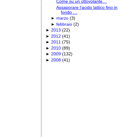
Come su un ottovolante…
Assaporare l’acido lattico fino in
fondo …
►
marzo
(
3
)
►
febbraio
(
2
)
►
2013
(
22
)
►
2012
(
41
)
►
2011
(
75
)
►
2010
(
89
)
►
2009
(
132
)
►
2008
(
41
)