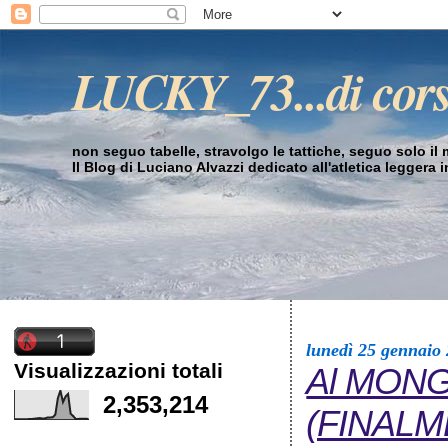
LUCKY_73...di cor
non seguo tabelle, stravolgo le tattiche, seguo solo il mi
Il Blog di Luciano Alvazzi dedicato all'atletica leggera 
lunedì 25 gennaio
Visualizzazioni totali
Al MONGA 
2,353,214
(FINALM