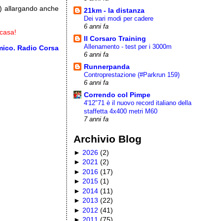
a) allargando anche
21km - la distanza
Dei vari modi per cadere
6 anni fa
 casa!
Il Corsaro Training
Allenamento - test per i 3000m
mico. Radio Corsa
6 anni fa
Runnerpanda
Controprestazione (#Parkrun 159)
6 anni fa
Correndo col Pimpe
4'12"71 è il nuovo record italiano della
staffetta 4x400 metri M60
7 anni fa
Archivio Blog
►
2026
(
2
)
►
2021
(
2
)
►
2016
(
17
)
►
2015
(
1
)
►
2014
(
11
)
►
2013
(
22
)
►
2012
(
41
)
►
2011
(
75
)