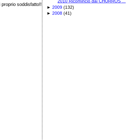
2010 Ricomincio dai CHURROS ...
proprio soddisfatto!!
►
2009
(
132
)
►
2008
(
41
)