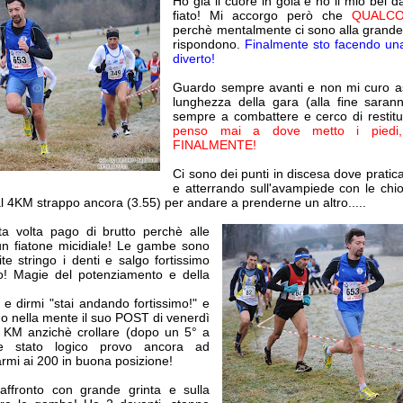
Ho già il cuore in gola e ho il mio bel d
fiato! Mi accorgo però che
QUALCO
perchè mentalmente ci sono alla grand
rispondono.
Finalmente sto facendo una
diverto!
Guardo sempre avanti e non mi curo a
lunghezza della gara (alla fine sara
sempre a combattere e cerco di restitu
penso mai a dove metto i piedi,
FINALMENTE!
Ci sono dei punti in discesa dove pratic
e atterrando sull'avampiede con le chi
l 4KM strappo ancora (3.55) per andare a prenderne un altro.....
 volta pago di brutto perchè alle
un fiatone micidiale! Le gambe sono
te stringo i denti e salgo fortissimo
! Magie del potenziamento e della
 e dirmi "stai andando fortissimo!" e
ggo nella mente il suo POST di venerdì
mo KM anzichè crollare (dopo un 5° a
e stato logico provo ancora ad
rmi ai 200 in buona posizione!
 affronto con grande grinta e sulla