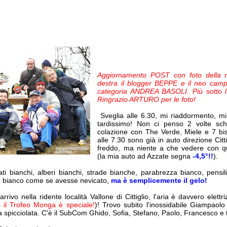
Aggiornamento POST con foto della m
destra il blogger BEPPE e il neo campi
categoria ANDREA BASOLI. Più sotto l'i
Ringrazio ARTURO per le foto!
Sveglia alle 6.30, mi riaddormento, mi 
tardissimo! Non ci penso 2 volte schi
colazione con The Verde, Miele e 7 bis
alle 7.30 sono già in auto direzione Citt
freddo, ma niente a che vedere con qu
(la mia auto ad Azzate segna
-4,5°!!
).
ti bianchi, alberi bianchi, strade bianche, parabrezza bianco, pensili
o bianco come se avesse nevicato,
ma è semplicemente il gelo!
rivo nella ridente località Vallone di Cittiglio, l'aria è davvero elettr
 il Trofeo Monga è speciale!
)! Trovo subito l'inossidabile Giampaol
alla spicciolata. C'è il SubCom Ghido, Sofia, Stefano, Paolo, Francesco e tan