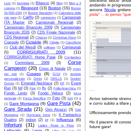
discesina lascio and
Bilancio
(4)
Livio
(1)
bicicletta
(1)
Blog
(1)
Blog a 3
andando in progressi
Blogpoint
(13)
Boston
(15)
colonne
(1)
Boston
ancora
Nicola
gridare
3x(300+100)
(1)
Boston Maratohn
(1)
Calendario delle
pista" ....io penso "quel
Califfo
(2)
Campionati
mie gare
(1)
campestre
(1)
ITA Master
(2)
Campionati Regionali
(2)
Campionato Brianzolo 2009
(3)
Campionato
Brianzolo 2026
(2)
CDS Finale Nazionale
(2)
CDS Regionali
(2)
Chiasso
(1)
Christmas Race
(1)
Ciclabile
(8)
Ciaspole
(2)
Cittiglio
(1)
Classifiche
Club del Mesdì
(3)
Corrigiuriati
(1)
collinare
(1)
CORRIGIURIATI 2009
(11)
(5)
CORRIGIURIATI Home Page
(3)
Corrilambro
Corse
Corrimilano 2009
(3)
(1)
Campestri
(20)
Cross di Natale
(2)
cross
Cusago
(8)
per tutti
(1)
DJ10
(1)
dominio
personalizzato
(1)
Dorini
(1)
DRILLS
(1)
Dunkin'
Emerald Necklace
(2)
Event
Donuts
(1)
ER
(1)
Run
(3)
fef
(3)
fly
(2)
Flop
(1)
Follia Anarchica
(1)
.....
Fondo Lento
(3)
Fondo Veloce
(2)
forza
Foto
(3)
Arrivo talmente strem
generale
(1)
Forza Specifica
(1)
furti
(1)
g
Gare Pista
(42)
e corro subito a tifare p
Gare Montagna
(9)
(1)
Gare Strada
(21)
Giro Alvazzi
(3)
Gite
Ufficiosamente prendo 
Il Fantastico
Montagna
(1)
Hurricane Irene
(1)
Influenza
(6)
Quattro
(2)
indoor
(2)
inf
(1)
Ho il piacere di conos
Infortuni
(31)
Ladies Road in Pista
(1)
future gare!
Lattacido
(6)
Lepre
(3)
Libro
(1)
Luc
(1)