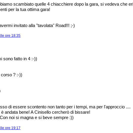
iamo scambiato quelle 4 chiacchiere dopo la gara, si vedeva che eri 
nti per la tua ottima gara!
avermi invitato alla "tavolata" Road!!! ;-)
lle ore 18:35
i sono fatto in 4 :-))
 corso ? :-))
)
sso di essere scontento non tanto per i tempi, ma per l'approccio ....
 è andata bene! A Cinisello cercherò di bissare!
 Con noi si magna e si beve sempre :))
lle ore 19:17