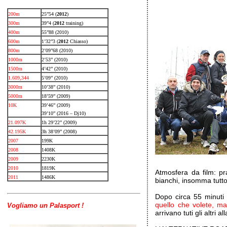
200m
25”54 (
2012
)
300m
39”4 (
2012
training)
400m
55”88 (2010)
600m
1’32”3 (
2012
Chiasso)
800m
2’09”68 (2010)
1000m
2’53” (2010)
1500m
4’42” (2010)
1.609,344
5’09” (2010)
3000m
10’38” (2010)
5000m
18’59” (2009)
10K
39’46” (2009)
39’10” (2016 – Dj10)
21.097K
1h 29’22” (2009)
42.195K
3h 38’09” (2008)
2007
199K
2008
1408K
2009
2230K
2010
1819K
Atmosfera da film: pra
2011
1486K
bianchi, insomma tutt
Dopo circa 55 minuti ar
quello che volete, ma
Vogliamo un Palasport !
arrivano tuti gli altri 