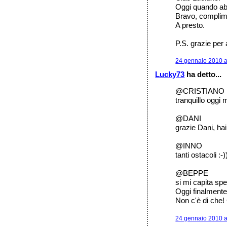
Oggi quando abb
Bravo, complime
A presto.
P.S. grazie per 
24 gennaio 2010 a
Lucky73
ha detto...
@CRISTIANO
tranquillo oggi m
@DANI
grazie Dani, hai
@INNO
tanti ostacoli :-)
@BEPPE
si mi capita spe
Oggi finalmente
Non c'è di che!
24 gennaio 2010 a