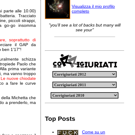
Visualizza il mio profilo
i parte alle 10.00)
completo
atteria. Tracciato
ne, piccoli strappi,
"you'll see a lot of backs but many will
 a go-go insomma
see your"
re, soprattutto di
rciare il GAP da
 ben 1'17"!
uralmente schizza
tropiede Paolo che
Alla prima variante
tri, ma vanno troppo
.
Le nuove chiodate
sco a fare le curve
 della Michetta che
ado a prenderlo, ma
Top Posts
Come su un