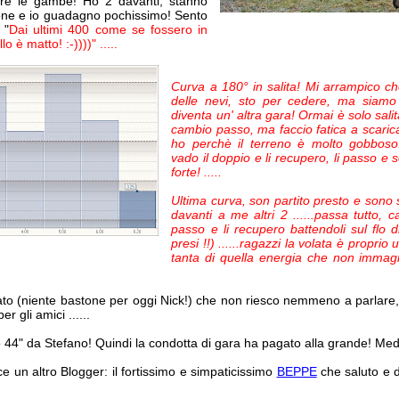
are le gambe! Ho 2 davanti, stanno
one e io guadagno pochissimo! Sento
 "
Dai ultimi 400 come se fossero in
lo è matto! :-))))" .....
Curva a 180° in salita! Mi arrampico c
delle nevi, sto per cedere, ma siamo
diventa un' altra gara! Ormai è solo salit
cambio passo, ma faccio fatica a scarica
ho perchè il terreno è molto gobboso
vado il doppio e li recupero, li passo e
forte! .....
Ultima curva, son partito presto e sono 
davanti a me altri 2 ......passa tutto
passo e li recupero battendoli sul flo d
presi !!) ......ragazzi la volata è proprio
tanta di quella energia che non imma
ato (niente bastone per oggi Nick!) che non riesco nemmeno a parlare,
er gli amici ......
44" da Stefano! Quindi la condotta di gara ha pagato alla grande! Med
ce un altro Blogger: il fortissimo e simpaticissimo
BEPPE
che saluto e 