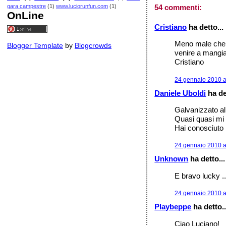
gara campestre
(1)
www.luciorunfun.com
(1)
54 commenti:
OnLine
Cristiano
ha detto...
Meno male che h
Blogger Template
by
Blogcrowds
venire a mangiar
Cristiano
24 gennaio 2010 a
Daniele Uboldi
ha de
Galvanizzato al
Quasi quasi mi f
Hai conosciuto l
24 gennaio 2010 a
Unknown
ha detto...
E bravo lucky ...
24 gennaio 2010 a
Playbeppe
ha detto..
Ciao Luciano!