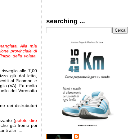
searching ...
angiata. Alla mia
one provinciale di
nizio della volata.
risveglio alle 7,00
zzo giù dal letto,
cotti al Plasmon e
iglio (VA). Fa molto
ello del Varesotto
ne dei distrubutori
izzante (
potete dire
o che già freme poi
ti altri .....