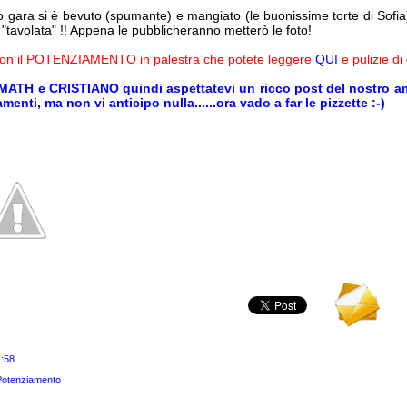
 gara si è bevuto (spumante) e mangiato (le buonissime torte di Sofi
 "tavolata" !! Appena le pubblicheranno metterò le foto!
 con il POTENZIAMENTO in palestra che potete leggere
QUI
e pulizie di
MATH
e CRISTIANO quindi aspettatevi un ricco post del nostro a
menti, ma non vi anticipo nulla......ora vado a far le pizzette :-)
1:58
Potenziamento