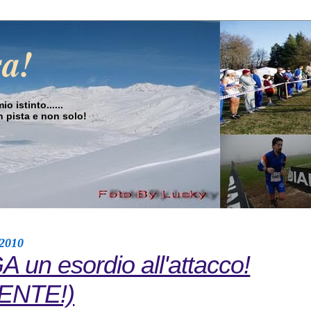
sa!
o istinto......
in pista e non solo!
 2010
un esordio all'attacco!
ENTE!)