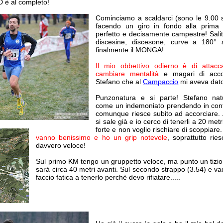
è al completo!
Cominciamo a scaldarci (sono le 9.00 s
facendo un giro in fondo alla prima b
perfetto e decisamente campestre! Saliti
discesine, discesone, curve a 180°
finalmente il MONGA!
Il mio obbettivo odierno è di attacca
cambiare mentalità
e magari di acco
Stefano che al
Campaccio
mi aveva dato
Punzonatura e si parte! Stefano nat
come un indemoniato prendendo in con
comunque riesce subito ad accorciare. 
si sale già e io cerco di tenerli a 20 me
forte e non voglio rischiare di scoppiare
vanno benissimo e ho un grip notevole
, soprattutto rie
davvero veloce!
Sul primo KM tengo un gruppetto veloce, ma punto un tizio
sarà circa 40 metri avanti. Sul secondo strappo (3.54) e v
faccio fatica a tenerlo perchè devo rifiatare.....