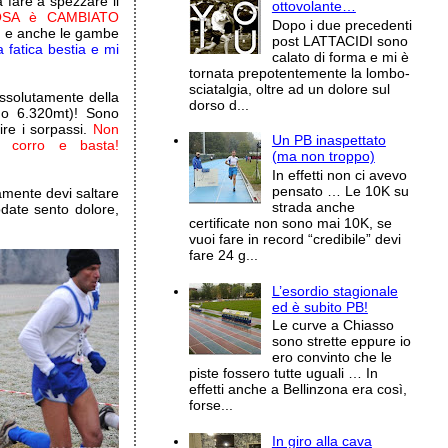
a fare a spezzare il
ottovolante…
SA è CAMBIATO
Dopo i due precedenti
e e anche le gambe
post LATTACIDI sono
 fatica bestia e mi
calato di forma e mi è
tornata prepotentemente la lombo-
sciatalgia, oltre ad un dolore sul
ssolutamente della
dorso d...
nno 6.320mt)! Sono
ire i sorpassi.
Non
Un PB inaspettato
 corro e basta!
(ma non troppo)
In effetti non ci avevo
pensato … Le 10K su
amente devi saltare
strada anche
odate sento dolore,
certificate non sono mai 10K, se
vuoi fare in record “credibile” devi
fare 24 g...
L’esordio stagionale
ed è subito PB!
Le curve a Chiasso
sono strette eppure io
ero convinto che le
piste fossero tutte uguali … In
effetti anche a Bellinzona era così,
forse...
In giro alla cava