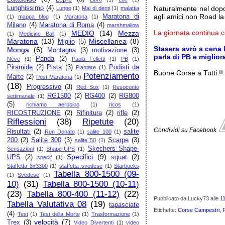
Lunghissimo
(4)
Naturalmente nel dopo
Lungo
(1)
Mal di denti
(1)
malattia
agli amici non Road la
Maratona di
(1)
mappa blog
(1)
Maratona
(1)
Milano
(4)
Maratona di Roma
(4)
marshmallow
La giornata continua
MEDIO
(14)
Mezza
(1)
Medicine Ball
(1)
Maratona
(13)
Miscellanea
(8)
Miglio
(5)
Stasera avrò a cena
Monga
(6)
Montagna
(3)
motivazione
(3)
parla di PB e migliora
Panda
(2)
Neve
(1)
Paola Felletti
(1)
PB
(1)
Piramide
(2)
Pista
(3)
Podisti da
Plantare
(1)
Buone Corse a Tutti !!
Potenziamento
Marte
(2)
Post Maratona
(1)
(18)
Progressivo
(3)
Red Sox
(1)
Resoconto
RG1500
(2)
RG400
(2)
RG800
settimanale
(1)
(5)
richiamo aerobico
(1)
ricos
(1)
RICOSTRUZIONE
(2)
Rifinitura
(2)
rifle
(2)
Riflessioni
(38)
Ripetute
(20)
Condividi su Facebook
Risultati
(2)
salite
Run Donato
(1)
salite 100
(1)
200
(2)
Salite 300
(3)
Scarpe
(3)
salite 50
(1)
Skechers Shape-
Sensazioni
(1)
Shape-UPS
(1)
Specifici
(9)
UPS
(2)
squat
(2)
specif
(1)
Staffetta 3x3300
(1)
staffetta svedese
(1)
Starbucks
Tabella 800-1500 (09-
(1)
Svedese
(1)
10)
(31)
Tabella 800-1500 (10-11)
(23)
Tabella 800-400 (11-12)
(22)
Pubblicato da Lucky73
alle
1
Tabella Valutativa 08
(19)
tapasciate
Etichette:
Corse Campestri
,
(4)
Test
(1)
Test della Morte
(1)
Trasformazione
(1)
velocità
(7)
Trex
(3)
Video Divertenti
(1)
video