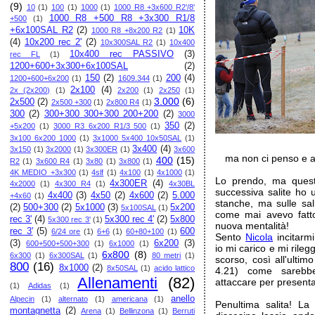
(9)
10
(1)
100
(1)
1000
(1)
1000 R8 +3x600 R2'/8'
1000 R8 +500 R8 +3x300 R1/8
+500
(1)
+6x100SAL R2
(2)
10K
1000 R8 +8x200 R2
(1)
(4)
10x200 rec 2'
(2)
10x300SAL R2
(1)
10x400
10x400 rec PASSIVO
(3)
rec FL
(1)
1200+600+3x300+6x100SAL
(2)
150
(2)
200
(4)
1200+600+6x200
(1)
1609.344
(1)
2x100
(4)
2x (2x200)
(1)
2x200
(1)
2x250
(1)
3.000
(6)
2x500
(2)
2x500 +300
(1)
2x800 R4
(1)
300
(2)
300+300 300+300 200+200
(2)
3000
350
(2)
+5x200
(1)
3000 R3 6x200 R1/3 500
(1)
3x100 6x200 1000
(1)
3x1000 5x400 10x50SAL
(1)
3x400
(4)
3x150
(1)
3x2000
(1)
3x300ER
(1)
3x600
ma non ci penso e a
400
(15)
R2
(1)
3x600 R4
(1)
3x80
(1)
3x800
(1)
4K MEDIO +3x300
(1)
4slf
(1)
4x100
(1)
4x1000
(1)
Lo prendo, ma questa
4x300ER
(4)
4x2000
(1)
4x300 R4
(1)
4x30BL
successiva salite ho 
4x400
(3)
4x50
(2)
4x600
(2)
5.000
+4x60
(1)
stanche, ma sulle sali
(2)
500+300
(2)
5x1000
(3)
5x200
5x100SAL
(1)
come mai avevo fatto
rec 3'
(4)
5x300 rec 4'
(2)
5x800
5x300 rec 3'
(1)
nuova mentalità!
rec 3'
(5)
600
6/24 ore
(1)
6+6
(1)
60+80+100
(1)
Sento
Nicola
incitarmi
(3)
6x200
(3)
600+500+500+300
(1)
6x1000
(1)
io mi carico e mi rile
6x800
(8)
6x300
(1)
6x300SAL
(1)
80 metri
(1)
scorso, così all'ulti
800
(16)
8x1000
(2)
8x50SAL
(1)
acido lattico
4.21) come sarebb
Allenamenti
(82)
attaccare per presenta
(1)
Adidas
(1)
anello
Alpecin
(1)
alternato
(1)
americana
(1)
Penultima salita! La
montagnetta
(2)
Arena
(1)
Bellinzona
(1)
Berruti