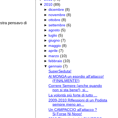
▼
2010
(
89
)
►
dicembre
(
8
)
►
novembre
(
8
)
►
ottobre
(
8
)
estra pensavo di
►
settembre
(
6
)
►
agosto
(
5
)
►
luglio
(
5
)
►
giugno
(
7
)
►
maggio
(
8
)
►
aprile
(
7
)
►
marzo
(
10
)
►
febbraio
(
10
)
▼
gennaio
(
7
)
SuperSeduta!
Al MONGA un esordio all'attacco!
(FINALMENTE!)
Correre Sempre (anche quando
non si sta bene!), si...
La volontà più forte di tutto ...
2009-2010 Riflessioni di un Podista
sempre meno an...
Un CAMPACCIO all'attacco ?
Si,Forse,Ni,Nooo!