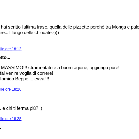
ai scritto l'ultima frase, quella delle pizzette perché tra Monga e pal
e...il fango delle chiodate:-)))
lle ore 18:12
tto...
 MASSIMO!!! strameritato e a buon ragione, aggiungo pure!
ai venire voglia di correre!
'amico Beppe ... evvai!!!
lle ore 18:26
 e chi ti ferma più? :)
lle ore 18:28
.