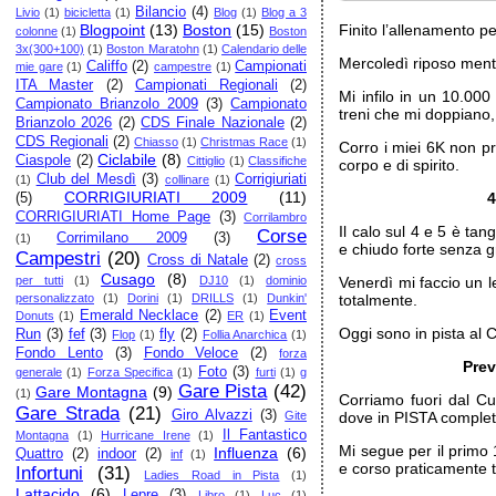
Bilancio
(4)
Livio
(1)
bicicletta
(1)
Blog
(1)
Blog a 3
Finito l’allenamento p
Blogpoint
(13)
Boston
(15)
colonne
(1)
Boston
3x(300+100)
(1)
Boston Maratohn
(1)
Calendario delle
Mercoledì riposo mentr
Califfo
(2)
Campionati
mie gare
(1)
campestre
(1)
ITA Master
(2)
Campionati Regionali
(2)
Mi infilo in un 10.000 
Campionato Brianzolo 2009
(3)
Campionato
treni che mi doppiano
Brianzolo 2026
(2)
CDS Finale Nazionale
(2)
CDS Regionali
(2)
Chiasso
(1)
Christmas Race
(1)
Corro i miei 6K non pr
Ciclabile
(8)
Ciaspole
(2)
Cittiglio
(1)
Classifiche
corpo e di spirito.
Club del Mesdì
(3)
Corrigiuriati
(1)
collinare
(1)
CORRIGIURIATI 2009
(11)
4
(5)
CORRIGIURIATI Home Page
(3)
Corrilambro
Il calo sul 4 e 5 è ta
Corse
Corrimilano 2009
(3)
(1)
e chiudo forte senza 
Campestri
(20)
Cross di Natale
(2)
cross
Cusago
(8)
Venerdì mi faccio un l
per tutti
(1)
DJ10
(1)
dominio
totalmente.
personalizzato
(1)
Dorini
(1)
DRILLS
(1)
Dunkin'
Emerald Necklace
(2)
Event
Donuts
(1)
ER
(1)
Oggi sono in pista al C
Run
(3)
fef
(3)
fly
(2)
Flop
(1)
Follia Anarchica
(1)
Fondo Lento
(3)
Fondo Veloce
(2)
forza
Prev
Foto
(3)
generale
(1)
Forza Specifica
(1)
furti
(1)
g
Gare Pista
(42)
Gare Montagna
(9)
(1)
Corriamo fuori dal Cu
Gare Strada
(21)
Giro Alvazzi
(3)
dove in PISTA completi
Gite
Il Fantastico
Montagna
(1)
Hurricane Irene
(1)
Mi segue per il primo 1
Influenza
(6)
Quattro
(2)
indoor
(2)
inf
(1)
e corso praticamente tut
Infortuni
(31)
Ladies Road in Pista
(1)
Lattacido
(6)
Lepre
(3)
Libro
(1)
Luc
(1)