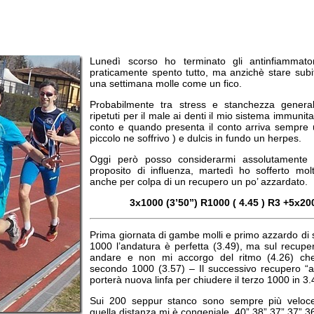
Lunedì scorso ho terminato gli antinfiammato
praticamente spento tutto, ma anzichè stare subi
una settimana molle come un fico.
Probabilmente tra stress e stanchezza gener
ripetuti per il male ai denti il mio sistema immunita
conto e quando presenta il conto arriva sempre u
piccolo ne soffrivo ) e dulcis in fundo un herpes.
Oggi però posso considerarmi assolutamente f
proposito di influenza, martedì ho sofferto mo
anche per colpa di un recupero un po’ azzardato.
3x1000 (3’50”) R1000 ( 4.45 ) R3 +5x20
Prima giornata di gambe molli e primo azzardo di 
1000 l’andatura è perfetta (3.49), ma sul recupe
andare e non mi accorgo del ritmo (4.26) ch
secondo 1000 (3.57) – Il successivo recupero “a
porterà nuova linfa per chiudere il terzo 1000 in 3.
Sui 200 seppur stanco sono sempre più veloce
quella distanza mi è congeniale. 40” 38” 37” 37” 36