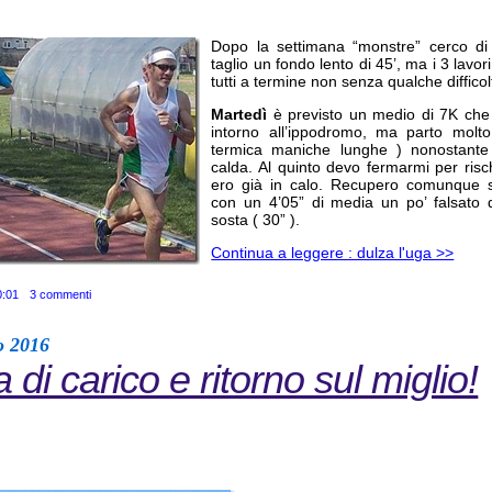
Dopo la settimana “monstre” cerco di 
taglio un fondo lento di 45’, ma i 3 lavori
tutti a termine non senza qualche difficol
Martedì
è previsto un medio di 7K che
intorno all’ippodromo, ma parto molt
termica maniche lunghe ) nonostante 
calda. Al quinto devo fermarmi per ris
ero già in calo. Recupero comunque s
con un 4’05” di media un po’ falsato 
sosta ( 30” ).
Continua a leggere : dulza l'uga >>
0:01
3 commenti
o 2016
di carico e ritorno sul miglio!