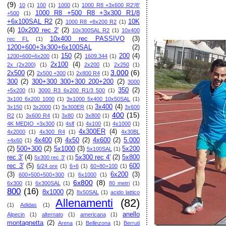
(9)
10
(1)
100
(1)
1000
(1)
1000 R8 +3x600 R2'/8'
1000 R8 +500 R8 +3x300 R1/8
+500
(1)
+6x100SAL R2
(2)
10K
1000 R8 +8x200 R2
(1)
(4)
10x200 rec 2'
(2)
10x300SAL R2
(1)
10x400
10x400 rec PASSIVO
(3)
rec FL
(1)
1200+600+3x300+6x100SAL
(2)
150
(2)
200
(4)
1200+600+6x200
(1)
1609.344
(1)
2x100
(4)
2x (2x200)
(1)
2x200
(1)
2x250
(1)
3.000
(6)
2x500
(2)
2x500 +300
(1)
2x800 R4
(1)
300
(2)
300+300 300+300 200+200
(2)
3000
350
(2)
+5x200
(1)
3000 R3 6x200 R1/3 500
(1)
3x100 6x200 1000
(1)
3x1000 5x400 10x50SAL
(1)
3x400
(4)
3x150
(1)
3x2000
(1)
3x300ER
(1)
3x600
400
(15)
R2
(1)
3x600 R4
(1)
3x80
(1)
3x800
(1)
4K MEDIO +3x300
(1)
4slf
(1)
4x100
(1)
4x1000
(1)
4x300ER
(4)
4x2000
(1)
4x300 R4
(1)
4x30BL
4x400
(3)
4x50
(2)
4x600
(2)
5.000
+4x60
(1)
(2)
500+300
(2)
5x1000
(3)
5x200
5x100SAL
(1)
rec 3'
(4)
5x300 rec 4'
(2)
5x800
5x300 rec 3'
(1)
rec 3'
(5)
600
6/24 ore
(1)
6+6
(1)
60+80+100
(1)
(3)
6x200
(3)
600+500+500+300
(1)
6x1000
(1)
6x800
(8)
6x300
(1)
6x300SAL
(1)
80 metri
(1)
800
(16)
8x1000
(2)
8x50SAL
(1)
acido lattico
Allenamenti
(82)
(1)
Adidas
(1)
anello
Alpecin
(1)
alternato
(1)
americana
(1)
montagnetta
(2)
Arena
(1)
Bellinzona
(1)
Berruti