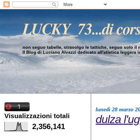
LUCKY_73...di cor
non seguo tabelle, stravolgo le tattiche, seguo solo il mi
Il Blog di Luciano Alvazzi dedicato all'atletica leggera 
lunedì 28 marzo 2
Visualizzazioni totali
dulza l'u
2,356,141