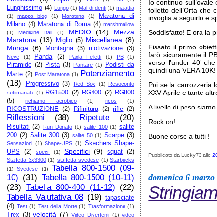
Io continuo sull’ovale
Lunghissimo
(4)
Lungo
(1)
Mal di denti
(1)
malattia
folletto dell’Orta ch
Maratona di
(1)
mappa blog
(1)
Maratona
(1)
invoglia a seguirlo e 
Milano
(4)
Maratona di Roma
(4)
marshmallow
MEDIO
(14)
Mezza
Soddisfatto! E ora la 
(1)
Medicine Ball
(1)
Maratona
(13)
Miscellanea
(8)
Miglio
(5)
Fissato il primo obie
Monga
(6)
Montagna
(3)
motivazione
(3)
farò sicuramente il PB
Panda
(2)
Neve
(1)
Paola Felletti
(1)
PB
(1)
verso l’under 40’ ch
Piramide
(2)
Pista
(3)
Podisti da
Plantare
(1)
quindi una VERA 10K!
Potenziamento
Marte
(2)
Post Maratona
(1)
(18)
Progressivo
(3)
Poi se la carrozzeria 
Red Sox
(1)
Resoconto
XXV Aprile e tante alt
RG1500
(2)
RG400
(2)
RG800
settimanale
(1)
(5)
richiamo aerobico
(1)
ricos
(1)
A livello di peso siam
RICOSTRUZIONE
(2)
Rifinitura
(2)
rifle
(2)
Riflessioni
(38)
Ripetute
(20)
Rock on!
Risultati
(2)
salite
Run Donato
(1)
salite 100
(1)
200
(2)
Salite 300
(3)
Scarpe
(3)
Buone corse a tutti !
salite 50
(1)
Skechers Shape-
Sensazioni
(1)
Shape-UPS
(1)
Specifici
(9)
UPS
(2)
squat
(2)
specif
(1)
Pubblicato da Lucky73
alle
2
Staffetta 3x3300
(1)
staffetta svedese
(1)
Starbucks
Tabella 800-1500 (09-
(1)
Svedese
(1)
domenica 6 marzo
10)
(31)
Tabella 800-1500 (10-11)
Stringiamo
(23)
Tabella 800-400 (11-12)
(22)
Tabella Valutativa 08
(19)
tapasciate
(4)
Test
(1)
Test della Morte
(1)
Trasformazione
(1)
velocità
(7)
Trex
(3)
Video Divertenti
(1)
video