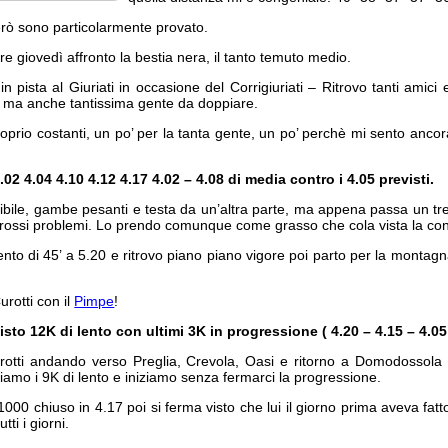
erò sono particolarmente provato.
e giovedì affronto la bestia nera, il tanto temuto medio.
in pista al Giuriati in occasione del Corrigiuriati – Ritrovo tanti amici 
, ma anche tantissima gente da doppiare.
oprio costanti, un po’ per la tanta gente, un po’ perchè mi sento ancor
.02 4.04 4.10 4.12 4.17 4.02 – 4.08 di media contro i 4.05 previsti.
ngibile, gambe pesanti e testa da un’altra parte, ma appena passa un tr
grossi problemi. Lo prendo comunque come grasso che cola vista la con
ento di 45’ a 5.20 e ritrovo piano piano vigore poi parto per la montagn
urotti con il
Pimpe
!
isto 12K di lento con ultimi 3K in progressione ( 4.20 – 4.15 – 4.05
rotti andando verso Preglia, Crevola, Oasi e ritorno a Domodossola e
amo i 9K di lento e iniziamo senza fermarci la progressione.
000 chiuso in 4.17 poi si ferma visto che lui il giorno prima aveva fatto
ti i giorni.