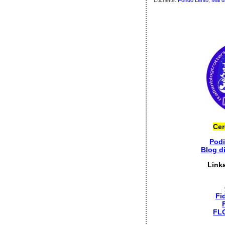
Etichette:
Fondo Lento
,
Mal d
Cer
Pod
Blog d
Link
Fi
FL