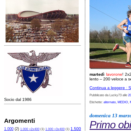
martedì
lavorone
! 2x
lento – 200 veloce a s
Continua a leggere : Se
Pubblicato da Lucky73
alle
2
Socio dal 1986
Etichette:
alternato
,
MEDIO
,
domenica 13 marz
Argomenti
Primo obi
1.500
1.000
(2)
1.000 +2x400
(1)
1.000 +3x400
(1)