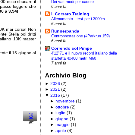
000 ecco sbucare il
Dei vari modi per cadere
n passo leggero che
6 anni fa
00 a 3.54!
Il Corsaro Training
Allenamento - test per i 3000m
6 anni fa
 10K mai corsa! Non
Runnerpanda
e Stella poi dritti
Controprestazione (#Parkrun 159)
taliano 10K master
6 anni fa
Correndo col Pimpe
nte il 15 giugno al
4'12"71 è il nuovo record italiano della
staffetta 4x400 metri M60
7 anni fa
Archivio Blog
►
2026
(
2
)
►
2021
(
2
)
▼
2016
(
17
)
►
novembre
(
1
)
►
ottobre
(
2
)
►
luglio
(
1
)
3
►
giugno
(
1
)
►
maggio
(
1
)
►
aprile
(
4
)