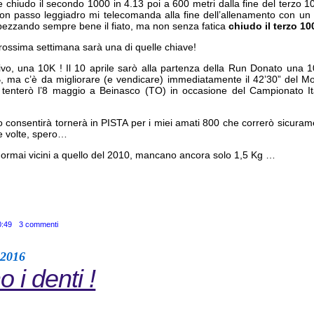
 e chiudo il secondo 1000 in 4.13 poi a 600 metri dalla fine del terzo 1
e con passo leggiadro mi telecomanda alla fine dell’allenamento con u
spezzando sempre bene il fiato, ma non senza fatica
chiudo il terzo 10
prossima settimana sarà una di quelle chiave!
ttivo, una 10K ! Il 10 aprile sarò alla partenza della Run Donato una
, ma c’è da migliorare (e vendicare) immediatamente il 42’30” del Mont
e tenterò l’8 maggio a Beinasco (TO) in occasione del Campionato I
lo consentirà tornerà in PISTA per i miei amati 800 che correrò sicurame
re volte, spero…
o ormai vicini a quello del 2010, mancano ancora solo 1,5 Kg …
0:49
3 commenti
 2016
 i denti !