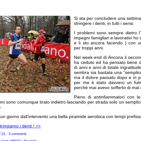
Si sta per concludere una settim
stringere i denti, in tutti i sensi.
I problemi sono sempre dietro l’
impegni famigliari e lavorativi ho 
e li sto ancora facendo ) con u
per troppi anni.
Nel week-end di Ancona il second
ha ceduto ed ha pensato bene di
di anni e anni di totale ingratitud
sembra sia bastata una “semplice
ma il dolore passato dopo e in 
per me è stato davvero un fulm
perchè mai avevo sofferto di mal d
Pieno di antinfiammatori con l
n mi sono comunque tirato indietro lasciando per strada solo un semplice
.
n giorno dall’intervento una bella piramide aerobica con tempi prefissa
tringiamo i denti ! >>
7:21
3 commenti