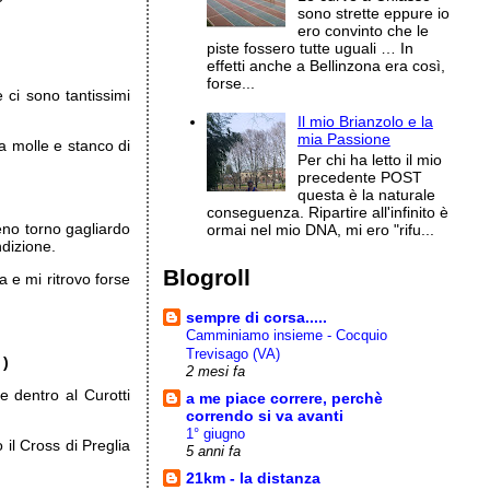
sono strette eppure io
ero convinto che le
piste fossero tutte uguali … In
effetti anche a Bellinzona era così,
forse...
e ci sono tantissimi
Il mio Brianzolo e la
mia Passione
a molle e stanco di
Per chi ha letto il mio
precedente POST
questa è la naturale
conseguenza. Ripartire all'infinito è
eno torno gagliardo
ormai nel mio DNA, mi ero "rifu...
dizione.
Blogroll
a e mi ritrovo forse
sempre di corsa.....
Camminiamo insieme - Cocquio
Trevisago (VA)
 )
2 mesi fa
 dentro al Curotti
a me piace correre, perchè
correndo si va avanti
1° giugno
 il Cross di Preglia
5 anni fa
21km - la distanza