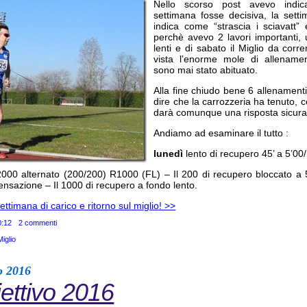
Nello scorso post avevo indi
settimana fosse decisiva, la set
indica come “strascia i sciavatt” 
perchè avevo 2 lavori importanti,
lenti e di sabato il Miglio da co
vista l’enorme mole di allename
sono mai stato abituato.
Alla fine chiudo bene 6 allenamenti
dire che la carrozzeria ha tenuto, 
darà comunque una risposta sicura
Andiamo ad esaminare il tutto :
lunedì
lento di recupero 45’ a 5’00
2000 alternato (200/200) R1000 (FL) – Il 200 di recupero bloccato a 
ensazione – Il 1000 di recupero a fondo lento.
ttimana di carico e ritorno sul miglio! >>
0:12
2 commenti
Miglio
o 2016
ettivo 2016