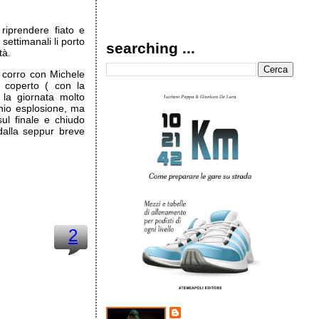
riprendere fiato e
 settimanali li porto
searching ...
tà.
 corro con Michele
o coperto ( con la
la giornata molto
chio esplosione, ma
ul finale e chiudo
dalla seppur breve
2