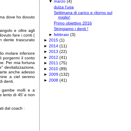
▼
marzo
(
4
)
dulza l'uga
Settimana di carico e ritorno sul
ana dove ho dovuto
miglio!
Primo obiettivo 2016
Stringiamo i denti !
angolo e oltre agli
►
febbraio
(
3
)
dovuto fare i conti (
n dente trascurato
►
2015
(
1
)
►
2014
(
11
)
►
2013
(
22
)
o molare inferiore
►
2012
(
41
)
 porgermi il conto
ine. Per mia fortuna
►
2011
(
75
)
” devitalizzazione,
►
2010
(
89
)
parte anche adesso
►
2009
(
132
)
ine a ciel sereno
►
2008
(
41
)
i denti.
e gambe molli e a
 lento di 45’ e non
ti dal coach :