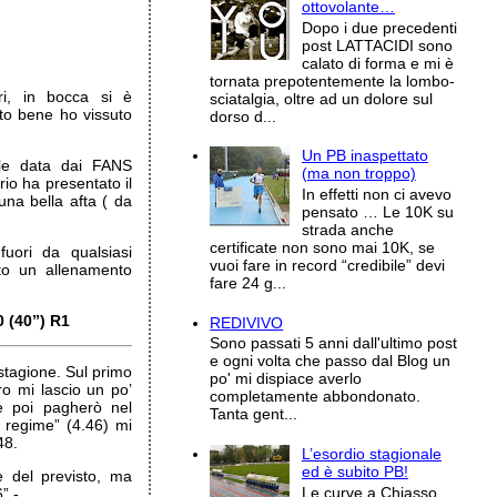
ottovolante…
Dopo i due precedenti
post LATTACIDI sono
calato di forma e mi è
tornata prepotentemente la lombo-
ri, in bocca si è
sciatalgia, oltre ad un dolore sul
to bene ho vissuto
dorso d...
Un PB inaspettato
ale data dai FANS
(ma non troppo)
rio ha presentato il
In effetti non ci avevo
na bella afta ( da
pensato … Le 10K su
strada anche
certificate non sono mai 10K, se
uori da qualsiasi
vuoi fare in record “credibile” devi
lto un allenamento
fare 24 g...
0 (40”) R1
REDIVIVO
Sono passati 5 anni dall'ultimo post
e ogni volta che passo dal Blog un
stagione. Sul primo
po' mi dispiace averlo
ro mi lascio un po’
completamente abbondonato.
e poi pagherò nel
Tanta gent...
 regime” (4.46) mi
48.
L’esordio stagionale
ed è subito PB!
 del previsto, ma
Le curve a Chiasso
” -