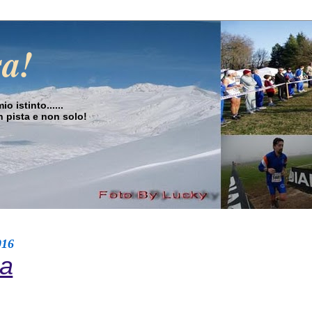
sa!
o istinto......
in pista e non solo!
016
ga