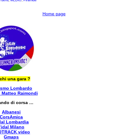
i denti
,
MEDIO
,
Piramide
Home page
chi una gara ?
ismo Lombardo
i Matteo Raimondi
ando di corsa …
Albanesi
CorsAmica
dal Lombardia
Fidal Milano
OTRACK video
Gmaps