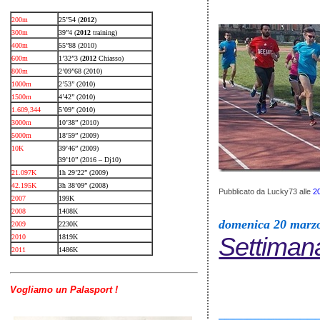
200m
25”54 (
2012
)
300m
39”4 (
2012
training)
400m
55”88 (2010)
600m
1’32”3 (
2012
Chiasso)
800m
2’09”68 (2010)
1000m
2’53” (2010)
1500m
4’42” (2010)
1.609,344
5’09” (2010)
3000m
10’38” (2010)
5000m
18’59” (2009)
10K
39’46” (2009)
39’10” (2016 – Dj10)
21.097K
1h 29’22” (2009)
42.195K
3h 38’09” (2008)
Pubblicato da Lucky73
alle
2
2007
199K
2008
1408K
domenica 20 marz
2009
2230K
Settimana 
2010
1819K
2011
1486K
Vogliamo un Palasport !