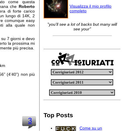
cato come questa
Visualizza il mio profilo
timana che
Roberto
completo
era di forte carico
 un lungo di 14K, 2
rrere comunque easy
"you'll see a lot of backs but many will
nti alla quale non
see your"
 su 7 giorni e devo
certo la prossima mi
mente più precisa.
/km
56” (4’40”) non più
Top Posts
3
Come su un