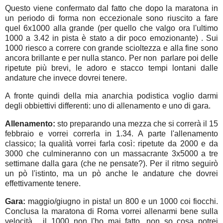
Questo viene confermato dal fatto che dopo la maratona in
un periodo di forma non eccezionale sono riuscito a fare
quel 6x1000 alla grande (per quello che valgo ora l'ultimo
1000 a 3.42 in pista è stato a dir poco emozionante) . Sui
1000 riesco a correre con grande scioltezza e alla fine sono
ancora brillante e per nulla stanco. Per non parlare poi delle
ripetute più brevi, le adoro e stacco tempi lontani dalle
andature che invece dovrei tenere.
A fronte quindi della mia anarchia podistica voglio darmi
degli obbiettivi differenti: uno di allenamento e uno di gara.
Allenamento:
sto preparando una mezza che si correrà il 15
febbraio e vorrei correrla in 1.34. A parte l'allenamento
classico; la qualità vorrei farla così: ripetute da 2000 e da
3000 che culmineranno con un massacrante 3x5000 a tre
settimane dalla gara (che ne pensate?). Per il ritmo seguirò
un pò l'istinto, ma un pò anche le andature che dovrei
effettivamente tenere.
Gara:
maggio/giugno in pista! un 800 e un 1000 coi fiocchi.
Conclusa la maratona di Roma vorrei allenarmi bene sulla
velocità. il 1000 non l'ho mai fatto, non so cosa potrei