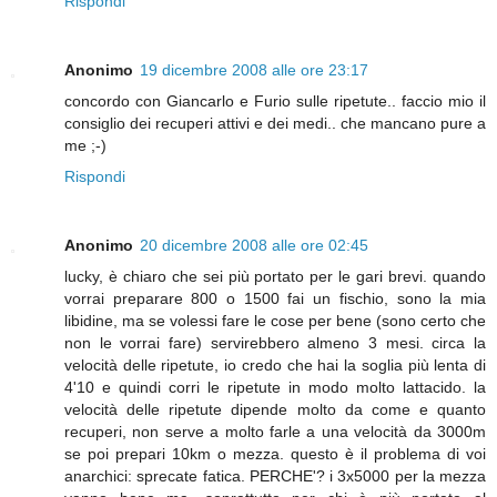
Rispondi
Anonimo
19 dicembre 2008 alle ore 23:17
concordo con Giancarlo e Furio sulle ripetute.. faccio mio il
consiglio dei recuperi attivi e dei medi.. che mancano pure a
me ;-)
Rispondi
Anonimo
20 dicembre 2008 alle ore 02:45
lucky, è chiaro che sei più portato per le gari brevi. quando
vorrai preparare 800 o 1500 fai un fischio, sono la mia
libidine, ma se volessi fare le cose per bene (sono certo che
non le vorrai fare) servirebbero almeno 3 mesi. circa la
velocità delle ripetute, io credo che hai la soglia più lenta di
4'10 e quindi corri le ripetute in modo molto lattacido. la
velocità delle ripetute dipende molto da come e quanto
recuperi, non serve a molto farle a una velocità da 3000m
se poi prepari 10km o mezza. questo è il problema di voi
anarchici: sprecate fatica. PERCHE'? i 3x5000 per la mezza