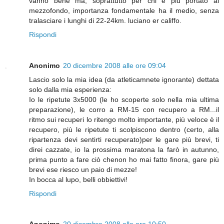
vanno bene ma, soprattutto per chi è più portato al
mezzofondo, importanza fondamentale ha il medio, senza
tralasciare i lunghi di 22-24km. luciano er califfo.
Rispondi
Anonimo
20 dicembre 2008 alle ore 09:04
Lascio solo la mia idea (da atleticamnete ignorante) dettata
solo dalla mia esperienza:
Io le ripetute 3x5000 (le ho scoperte solo nella mia ultima
preparazione), le corro a RM-15 con recupero a RM...il
ritmo sui recuperi lo ritengo molto importante, più veloce è il
recupero, più le ripetute ti scolpiscono dentro (certo, alla
ripartenza devi sentirti recuperato)per le gare più brevi, ti
direi cazzate, io la prossima maratona la farò in autunno,
prima punto a fare ciò chenon ho mai fatto finora, gare più
brevi ese riesco un paio di mezze!
In bocca al lupo, belli obbiettivi!
Rispondi