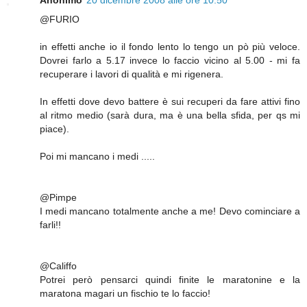
Anonimo
20 dicembre 2008 alle ore 10:50
@FURIO
in effetti anche io il fondo lento lo tengo un pò più veloce.
Dovrei farlo a 5.17 invece lo faccio vicino al 5.00 - mi fa
recuperare i lavori di qualità e mi rigenera.
In effetti dove devo battere è sui recuperi da fare attivi fino
al ritmo medio (sarà dura, ma è una bella sfida, per qs mi
piace).
Poi mi mancano i medi .....
@Pimpe
I medi mancano totalmente anche a me! Devo cominciare a
farli!!
@Califfo
Potrei però pensarci quindi finite le maratonine e la
maratona magari un fischio te lo faccio!