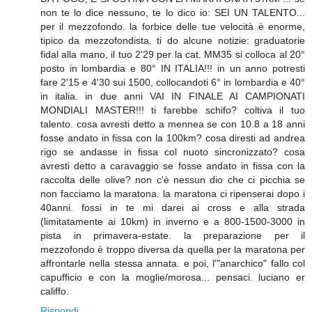
non te lo dice nessuno, te lo dico io: SEI UN TALENTO...
per il mezzofondo. la forbice delle tue velocità è enorme,
tipico da mezzofondista. ti do alcune notizie: graduatorie
fidal alla mano, il tuo 2'29 per la cat. MM35 si colloca al 20°
posto in lombardia e 80° IN ITALIA!!! in un anno potresti
fare 2'15 e 4'30 sui 1500, collocandoti 6° in lombardia e 40°
in italia. in due anni VAI IN FINALE AI CAMPIONATI
MONDIALI MASTER!!! ti farebbe schifo? coltiva il tuo
talento. cosa avresti detto a mennea se con 10.8 a 18 anni
fosse andato in fissa con la 100km? cosa diresti ad andrea
rigo se andasse in fissa col nuoto sincronizzato? cosa
avresti detto a caravaggio se fosse andato in fissa con la
raccolta delle olive? non c'è nessun dio che ci picchia se
non facciamo la maratona. la maratona ci ripenserai dopo i
40anni. fossi in te mi darei ai cross e alla strada
(limitatamente ai 10km) in inverno e a 800-1500-3000 in
pista in primavera-estate. la preparazione per il
mezzofondo è troppo diversa da quella per la maratona per
affrontarle nella stessa annata. e poi, l'"anarchico" fallo col
capufficio e con la moglie/morosa... pensaci. luciano er
califfo.
Rispondi