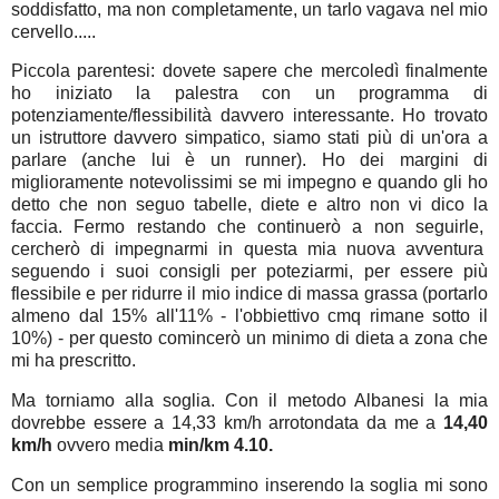
soddisfatto, ma non completamente, un tarlo vagava nel mio
cervello.....
Piccola parentesi: dovete sapere che mercoledì finalmente
ho iniziato la palestra con un programma di
potenziamente/flessibilità davvero interessante. Ho trovato
un istruttore davvero simpatico, siamo stati più di un'ora a
parlare (anche lui è un runner). Ho dei margini di
miglioramente notevolissimi se mi impegno e quando gli ho
detto che non seguo tabelle, diete e altro non vi dico la
faccia. Fermo restando che continuerò a non seguirle,
cercherò di impegnarmi in questa mia nuova avventura
seguendo i suoi consigli per poteziarmi, per essere più
flessibile e per ridurre il mio indice di massa grassa (portarlo
almeno dal 15% all'11% - l'obbiettivo cmq rimane sotto il
10%) - per questo comincerò un minimo di dieta a zona che
mi ha prescritto.
Ma torniamo alla soglia. Con il metodo Albanesi la mia
dovrebbe essere a 14,33 km/h arrotondata da me a
14,40
km/h
ovvero media
min/km 4.10.
Con un semplice programmino inserendo la soglia mi sono