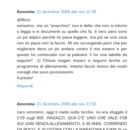
Anonimo
21 dicembre 2008 alle ore 11:39
@Micio
verissimo, ma un "anarchico" non è detto che non si informi
o legga e si documenti su quello che fa. è vero però sono
un pò atipico perchè mi piace leggere, ma poi se una cosa
non mi piace non la faccio. Mi sto accorgendo però che per
migliorare devo un pò andare contro il mio essere e per
questo ho cominciato con la palestra: lì ho una tabella da
seguire!! :-)) Chissà magari imparo e seguirò anche un
programma di allenamento. Intanto faccio tesoro dei vostri
consigli che sono preziosissimi.
A presto!
Rispondi
Anonimo
21 dicembre 2008 alle ore 21:53
caro omonimo, oggi ti metto sotto torchio. mi era sfuggito il
2'29 sugli 800...RAGAZZI, QUA C'E' UNO CHE VALE 3'08
SUI 1000 SENZA ALLENAMENTO, A 35 ANNI, CORRENDO
DA POCO, E SI OSTINA CON LA MARATONA A 5'/KM !!! se