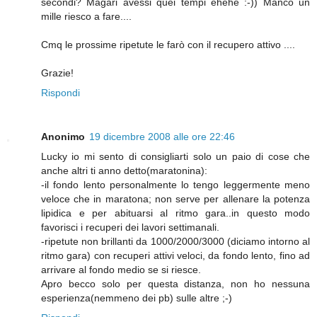
secondi? Magari avessi quei tempi ehehe :-)) Manco un
mille riesco a fare....
Cmq le prossime ripetute le farò con il recupero attivo ....
Grazie!
Rispondi
Anonimo
19 dicembre 2008 alle ore 22:46
Lucky io mi sento di consigliarti solo un paio di cose che
anche altri ti anno detto(maratonina):
-il fondo lento personalmente lo tengo leggermente meno
veloce che in maratona; non serve per allenare la potenza
lipidica e per abituarsi al ritmo gara..in questo modo
favorisci i recuperi dei lavori settimanali.
-ripetute non brillanti da 1000/2000/3000 (diciamo intorno al
ritmo gara) con recuperi attivi veloci, da fondo lento, fino ad
arrivare al fondo medio se si riesce.
Apro becco solo per questa distanza, non ho nessuna
esperienza(nemmeno dei pb) sulle altre ;-)