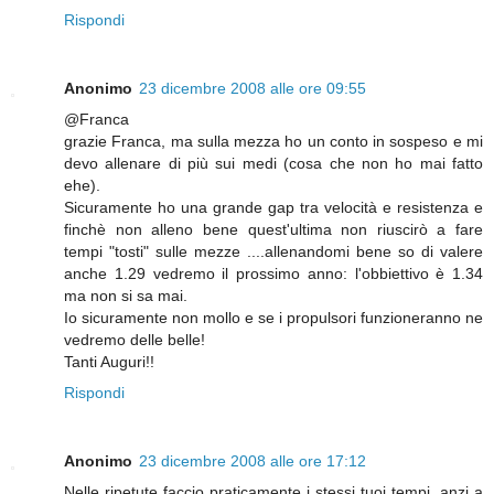
Rispondi
Anonimo
23 dicembre 2008 alle ore 09:55
@Franca
grazie Franca, ma sulla mezza ho un conto in sospeso e mi
devo allenare di più sui medi (cosa che non ho mai fatto
ehe).
Sicuramente ho una grande gap tra velocità e resistenza e
finchè non alleno bene quest'ultima non riuscirò a fare
tempi "tosti" sulle mezze ....allenandomi bene so di valere
anche 1.29 vedremo il prossimo anno: l'obbiettivo è 1.34
ma non si sa mai.
Io sicuramente non mollo e se i propulsori funzioneranno ne
vedremo delle belle!
Tanti Auguri!!
Rispondi
Anonimo
23 dicembre 2008 alle ore 17:12
Nelle ripetute faccio praticamente i stessi tuoi tempi, anzi a