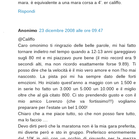
mara. è equivalente a una mara corsa a 4'. er califfo.
Rispondi
Anonimo
23 dicembre 2008 alle ore 09:47
@Califfo
Caro omonimo ti ringrazio delle belle parole, mi hai fatto
tornare indietro nel tempo quando a 12-13 anni gareggiavo
sugli 80 mt e mi piazzavo pure bene (il mio record era 9
secondi alti, ma non ricordo esattamente forse 9.89). Ti
posso dire che la velocità è il mio vero amore e non l'ho mai
nascosto. La pista poi mi ha sempre dato delle forti
emozioni. Ho iniziato quest'anno a maggio con un 1.500 e
in serie ho fatto un 3.000 un 5.000 un 10.000 e il miglio
oltre che al già citato 800. Ci sto prendendo gusto e con il
mio amico Lorenzo (che va fortissimo!!!) vogliamo
preparare per l'estate un bel 1.000!
Chiaro che a me piace tutto, so che non posso fare tutto,
ma lo faccio ....
Devo dirti però che la maratona non è la mia gara preferita,
mi diverte però e sto in gruppo. Preferisco enormemente
dal 10K in giù con un occhio di riguardo per la mezza