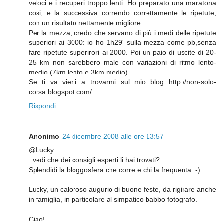
veloci e i recuperi troppo lenti. Ho preparato una maratona
cosi, e la successiva correndo correttamente le ripetute,
con un risultato nettamente migliore.
Per la mezza, credo che servano di più i medi delle ripetute
superiori ai 3000: io ho 1h29' sulla mezza come pb,senza
fare ripetute superirori ai 2000. Poi un paio di uscite di 20-
25 km non sarebbero male con variazioni di ritmo lento-
medio (7km lento e 3km medio).
Se ti va vieni a trovarmi sul mio blog http://non-solo-
corsa.blogspot.com/
Rispondi
Anonimo
24 dicembre 2008 alle ore 13:57
@Lucky
..vedi che dei consigli esperti li hai trovati?
Splendidi la bloggosfera che corre e chi la frequenta :-)
Lucky, un caloroso augurio di buone feste, da rigirare anche
in famiglia, in particolare al simpatico babbo fotografo.
Ciao!