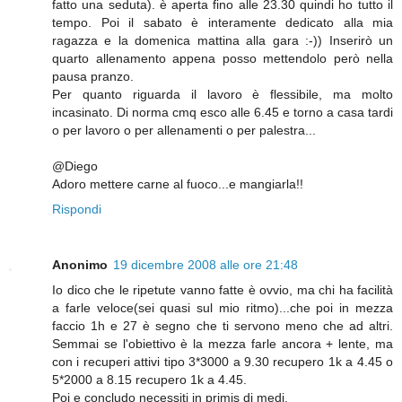
fatto una seduta). è aperta fino alle 23.30 quindi ho tutto il
tempo. Poi il sabato è interamente dedicato alla mia
ragazza e la domenica mattina alla gara :-)) Inserirò un
quarto allenamento appena posso mettendolo però nella
pausa pranzo.
Per quanto riguarda il lavoro è flessibile, ma molto
incasinato. Di norma cmq esco alle 6.45 e torno a casa tardi
o per lavoro o per allenamenti o per palestra...
@Diego
Adoro mettere carne al fuoco...e mangiarla!!
Rispondi
Anonimo
19 dicembre 2008 alle ore 21:48
Io dico che le ripetute vanno fatte è ovvio, ma chi ha facilità
a farle veloce(sei quasi sul mio ritmo)...che poi in mezza
faccio 1h e 27 è segno che ti servono meno che ad altri.
Semmai se l'obiettivo è la mezza farle ancora + lente, ma
con i recuperi attivi tipo 3*3000 a 9.30 recupero 1k a 4.45 o
5*2000 a 8.15 recupero 1k a 4.45.
Poi e concludo necessiti in primis di medi.