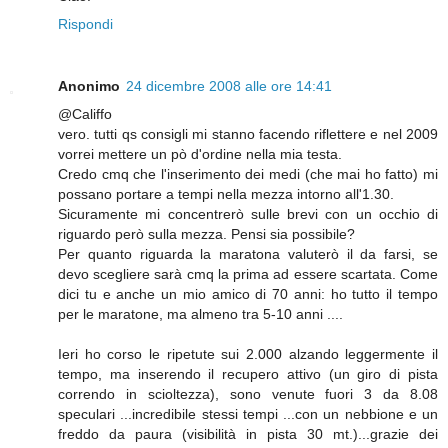
Rispondi
Anonimo
24 dicembre 2008 alle ore 14:41
@Califfo
vero. tutti qs consigli mi stanno facendo riflettere e nel 2009
vorrei mettere un pò d'ordine nella mia testa.
Credo cmq che l'inserimento dei medi (che mai ho fatto) mi
possano portare a tempi nella mezza intorno all'1.30.
Sicuramente mi concentrerò sulle brevi con un occhio di
riguardo però sulla mezza. Pensi sia possibile?
Per quanto riguarda la maratona valuterò il da farsi, se
devo scegliere sarà cmq la prima ad essere scartata. Come
dici tu e anche un mio amico di 70 anni: ho tutto il tempo
per le maratone, ma almeno tra 5-10 anni ....
Ieri ho corso le ripetute sui 2.000 alzando leggermente il
tempo, ma inserendo il recupero attivo (un giro di pista
correndo in scioltezza), sono venute fuori 3 da 8.08
speculari ...incredibile stessi tempi ...con un nebbione e un
freddo da paura (visibilità in pista 30 mt.)...grazie dei