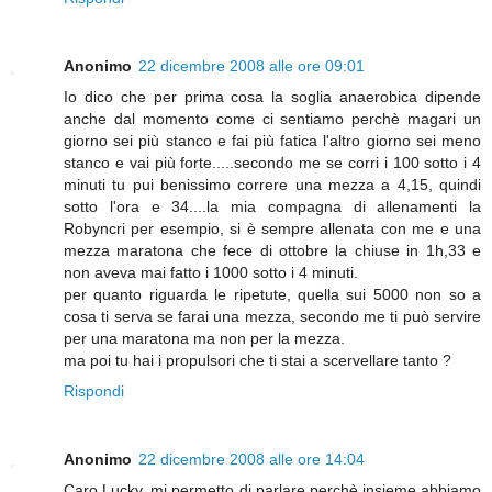
Anonimo
22 dicembre 2008 alle ore 09:01
Io dico che per prima cosa la soglia anaerobica dipende
anche dal momento come ci sentiamo perchè magari un
giorno sei più stanco e fai più fatica l'altro giorno sei meno
stanco e vai più forte.....secondo me se corri i 100 sotto i 4
minuti tu pui benissimo correre una mezza a 4,15, quindi
sotto l'ora e 34....la mia compagna di allenamenti la
Robyncri per esempio, si è sempre allenata con me e una
mezza maratona che fece di ottobre la chiuse in 1h,33 e
non aveva mai fatto i 1000 sotto i 4 minuti.
per quanto riguarda le ripetute, quella sui 5000 non so a
cosa ti serva se farai una mezza, secondo me ti può servire
per una maratona ma non per la mezza.
ma poi tu hai i propulsori che ti stai a scervellare tanto ?
Rispondi
Anonimo
22 dicembre 2008 alle ore 14:04
Caro Lucky, mi permetto di parlare perchè insieme abbiamo