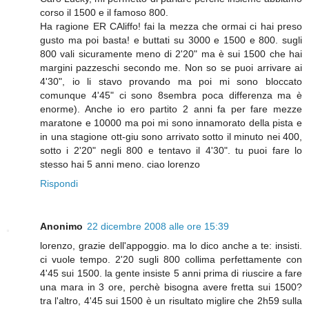
corso il 1500 e il famoso 800.
Ha ragione ER CAliffo! fai la mezza che ormai ci hai preso
gusto ma poi basta! e buttati su 3000 e 1500 e 800. sugli
800 vali sicuramente meno di 2'20" ma è sui 1500 che hai
margini pazzeschi secondo me. Non so se puoi arrivare ai
4'30", io li stavo provando ma poi mi sono bloccato
comunque 4'45" ci sono 8sembra poca differenza ma è
enorme). Anche io ero partito 2 anni fa per fare mezze
maratone e 10000 ma poi mi sono innamorato della pista e
in una stagione ott-giu sono arrivato sotto il minuto nei 400,
sotto i 2'20" negli 800 e tentavo il 4'30". tu puoi fare lo
stesso hai 5 anni meno. ciao lorenzo
Rispondi
Anonimo
22 dicembre 2008 alle ore 15:39
lorenzo, grazie dell'appoggio. ma lo dico anche a te: insisti.
ci vuole tempo. 2'20 sugli 800 collima perfettamente con
4'45 sui 1500. la gente insiste 5 anni prima di riuscire a fare
una mara in 3 ore, perchè bisogna avere fretta sui 1500?
tra l'altro, 4'45 sui 1500 è un risultato miglire che 2h59 sulla