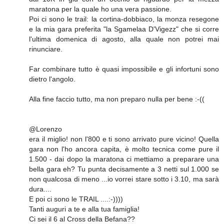
maratona per la quale ho una vera passione.
Poi ci sono le trail: la cortina-dobbiaco, la monza resegone
e la mia gara preferita "la Sgamelaa D'Vigezz" che si corre
l'ultima domenica di agosto, alla quale non potrei mai
rinunciare.
Far combinare tutto è quasi impossibile e gli infortuni sono
dietro l'angolo.
Alla fine faccio tutto, ma non preparo nulla per bene :-((
@Lorenzo
era il miglio! non l'800 e ti sono arrivato pure vicino! Quella
gara non l'ho ancora capita, è molto tecnica come pure il
1.500 - dai dopo la maratona ci mettiamo a preparare una
bella gara eh? Tu punta decisamente a 3 netti sul 1.000 se
non qualcosa di meno ...io vorrei stare sotto i 3.10, ma sarà
dura....
E poi ci sono le TRAIL ....:-))))
Tanti auguri a te e alla tua famiglia!
Ci sei il 6 al Cross della Befana??