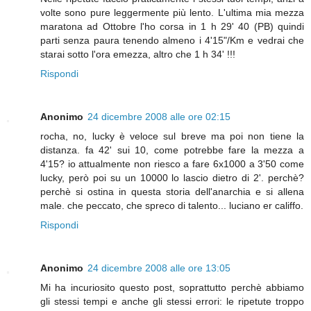
volte sono pure leggermente più lento. L'ultima mia mezza
maratona ad Ottobre l'ho corsa in 1 h 29' 40 (PB) quindi
parti senza paura tenendo almeno i 4'15"/Km e vedrai che
starai sotto l'ora emezza, altro che 1 h 34' !!!
Rispondi
Anonimo
24 dicembre 2008 alle ore 02:15
rocha, no, lucky è veloce sul breve ma poi non tiene la
distanza. fa 42' sui 10, come potrebbe fare la mezza a
4'15? io attualmente non riesco a fare 6x1000 a 3'50 come
lucky, però poi su un 10000 lo lascio dietro di 2'. perchè?
perchè si ostina in questa storia dell'anarchia e si allena
male. che peccato, che spreco di talento... luciano er califfo.
Rispondi
Anonimo
24 dicembre 2008 alle ore 13:05
Mi ha incuriosito questo post, soprattutto perchè abbiamo
gli stessi tempi e anche gli stessi errori: le ripetute troppo