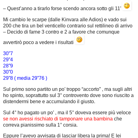
– Quest’anno a tirarlo forse scendo ancora sotto gli 11’
Mi cambio le scarpe (dalle Kinvara alle Adios) e vado sui
200 che tira un bel venticello contrario sul rettilineo di arrivo
– Decido di farne 3 contro e 2 a favore che comunque
avvertirò poco a vedere i risultati
30”7
29”4
28”9
30”0
29”8 ( media 29”76 )
Sul primo sono partito un po’ troppo “accorto” , ma sugli altri
ho spinto, soprattutto sul 3° controvento dove sono riuscito a
distendermi bene e accumulando il giusto.
Sul 4° ho pagato un po’ , ma il 5° doveva essere più veloce
se non avessi rischiato di tamponare una bambina
che
correva pianissimo sulla 1° corsia.
Eppure l’avevo avvisata di lasciar libera la prima! E lei