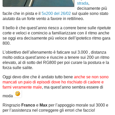
strada
,
decisamente più
facile che in pista e il
5x200 del 26/02
sul quale sono stato
aiutato da un forte vento a favore in rettilineo.
Il bello è che quest’anno riesco a correre bene sulle ripetute
corte e veloci e comincio a familiarizzare con il ritmo anche
se oggi era decisamente più veloce dell’ipotetico ritmo gara
800.
L’obiettivo dell’allenamento è faticare sul 3.000 , distanza
molto ostica quest’anno e riuscire a tenere sui 200 un ritmo
elevato, al di sotto del RG800 per poi curare la postura e la
forza sulle salite.
Oggi devo dire che è andato tutto bene
anche se non sono
mancati un paio di episodi dove ho rischiato di cadere e
farmi veramente male
, ma quest’anno sembra essere di
moda
Ringrazio
Franco
e
Max
per l’appoggio morale sul 3000 e
per l’assistenza nel correggere gli errori che faccio!