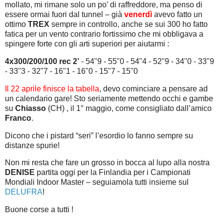
mollato, mi rimane solo un po’ di raffreddore, ma penso di
essere ormai fuori dal tunnel – già
venerdì
avevo fatto un
ottimo
TREX
sempre in controllo, anche se sui 300 ho fatto
fatica per un vento contrario fortissimo che mi obbligava a
spingere forte con gli arti superiori per aiutarmi :
4x300/200/100 rec 2’
- 54"9 - 55"0 - 54"4 - 52"9 - 34"0 - 33"9
- 33"3 - 32"7 - 16"1 - 16"0 - 15"7 - 15"0
Il 22 aprile finisce la tabella
, devo cominciare a pensare ad
un calendario gare! Sto seriamente mettendo occhi e gambe
su
Chiasso
(CH) , il 1° maggio, come consigliato dall’amico
Franco
.
Dicono che i pistard “seri” l’esordio lo fanno sempre su
distanze spurie!
Non mi resta che fare un grosso in bocca al lupo alla nostra
DENISE
partita oggi per la Finlandia per i Campionati
Mondiali Indoor Master – seguiamola tutti insieme sul
DELUFRA
!
Buone corse a tutti !