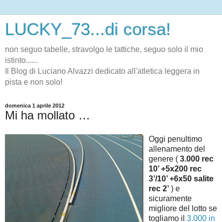
LUCKY_73...di corsa!
non seguo tabelle, stravolgo le tattiche, seguo solo il mio
istinto......
Il Blog di Luciano Alvazzi dedicato all'atletica leggera in
pista e non solo!
domenica 1 aprile 2012
Mi ha mollato …
Oggi penultimo
allenamento del
genere (
3.000 rec
10’ +5x200 rec
3’/10’ +6x50 salite
rec 2’
) e
sicuramente
migliore del lotto se
togliamo il
3.000 in