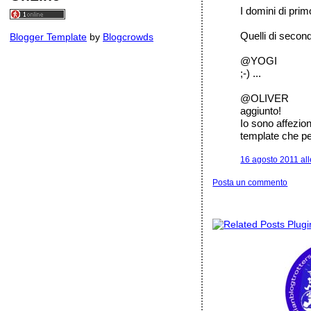
I domini di primo
Quelli di secon
Blogger Template
by
Blogcrowds
@YOGI
;-) ...
@OLIVER
aggiunto!
Io sono affezio
template che pe
16 agosto 2011 all
Posta un commento