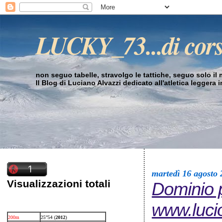
LUCKY_73...di cor
non seguo tabelle, stravolgo le tattiche, seguo solo il mi
Il Blog di Luciano Alvazzi dedicato all'atletica leggera 
martedì 16 agosto 
Visualizzazioni totali
Dominio 
www.luci
200m
25”54 (
2012
)