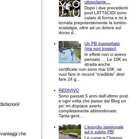
ottovolante…
Dopo i due precedenti
post LATTACIDI sono
calato di forma e mi è
tornata prepotentemente la lombo-
sciatalgia, oltre ad un dolore sul
dorso d...
Un PB inaspettato
(ma non troppo)
In effetti non ci avevo
pensato … Le 10K su
strada anche
certificate non sono mai 10K, se
vuoi fare in record “credibile” devi
fare 24 g...
REDIVIVO
Sono passati 5 anni dall'ultimo post
e ogni volta che passo dal Blog un
isfazioni!
po' mi dispiace averlo
completamente abbondonato.
Tanta gent...
L’esordio stagionale
ed è subito PB!
i vantaggi che
Le curve a Chiasso