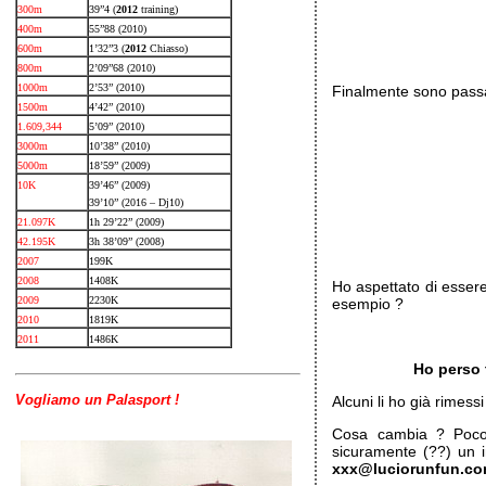
300m
39”4 (
2012
training)
400m
55”88 (2010)
600m
1’32”3 (
2012
Chiasso)
800m
2’09”68 (2010)
1000m
2’53” (2010)
Finalmente sono passat
1500m
4’42” (2010)
1.609,344
5’09” (2010)
3000m
10’38” (2010)
5000m
18’59” (2009)
10K
39’46” (2009)
39’10” (2016 – Dj10)
21.097K
1h 29’22” (2009)
42.195K
3h 38’09” (2008)
2007
199K
2008
1408K
Ho aspettato di essere
2009
2230K
esempio ?
2010
1819K
2011
1486K
Ho perso t
Vogliamo un Palasport !
Alcuni li ho già rimes
Cosa cambia ? Poco 
sicuramente (??) un i
xxx@luciorunfun.c