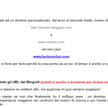
o ad un dominio personalizzato, dal terzo al secondo livello, ovvero d
http://miosito.blogspot.com
a
www.miosito.com
nel mio caso
www.luciorunfun.com
 in ferie per farlo perchè la cosa porta via un po’ di tempo e anche un p
utti gli URL del Blogroll
quindi vi esorto a scrivermi per essere rei
si e stasera ne metterò altri, ma qualcosa mi può sempre scappare!
niente se non che finalmente ho il suffisso www , un dominio di
mportanza maggiore nei confronti dei motori di ricerca e poi l’email
om