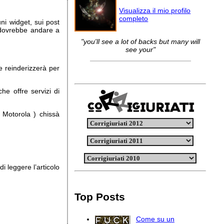
Visualizza il mio profilo
completo
uni widget, sui post
o dovrebbe andare a
"you'll see a lot of backs but many will
see your"
 reinderizzerà per
he offre servizi di
 Motorola ) chissà
i leggere l’articolo
Top Posts
Come su un