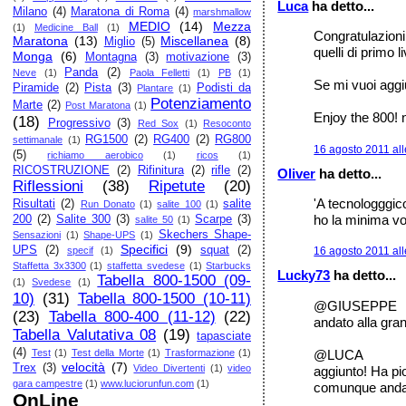
Luca
ha detto...
Milano
(4)
Maratona di Roma
(4)
marshmallow
MEDIO
(14)
Mezza
(1)
Medicine Ball
(1)
Congratulazioni
Maratona
(13)
Miscellanea
(8)
Miglio
(5)
quelli di primo l
Monga
(6)
Montagna
(3)
motivazione
(3)
Panda
(2)
Neve
(1)
Paola Felletti
(1)
PB
(1)
Se mi vuoi aggiun
Piramide
(2)
Pista
(3)
Podisti da
Plantare
(1)
Potenziamento
Marte
(2)
Post Maratona
(1)
Enjoy the 800! 
(18)
Progressivo
(3)
Red Sox
(1)
Resoconto
RG1500
(2)
RG400
(2)
RG800
settimanale
(1)
16 agosto 2011 all
(5)
richiamo aerobico
(1)
ricos
(1)
RICOSTRUZIONE
(2)
Rifinitura
(2)
rifle
(2)
Oliver
ha detto...
Riflessioni
(38)
Ripetute
(20)
'A tecnologggic
Risultati
(2)
salite
Run Donato
(1)
salite 100
(1)
ho la minima vo
200
(2)
Salite 300
(3)
Scarpe
(3)
salite 50
(1)
Skechers Shape-
Sensazioni
(1)
Shape-UPS
(1)
Specifici
(9)
UPS
(2)
squat
(2)
specif
(1)
16 agosto 2011 all
Staffetta 3x3300
(1)
staffetta svedese
(1)
Starbucks
Lucky73
ha detto...
Tabella 800-1500 (09-
(1)
Svedese
(1)
10)
(31)
Tabella 800-1500 (10-11)
@GIUSEPPE
(23)
Tabella 800-400 (11-12)
(22)
andato alla gran
Tabella Valutativa 08
(19)
tapasciate
(4)
@LUCA
Test
(1)
Test della Morte
(1)
Trasformazione
(1)
velocità
(7)
Trex
(3)
Video Divertenti
(1)
video
aggiunto! Ha pio
gara campestre
(1)
www.luciorunfun.com
(1)
comunque andat
OnLine