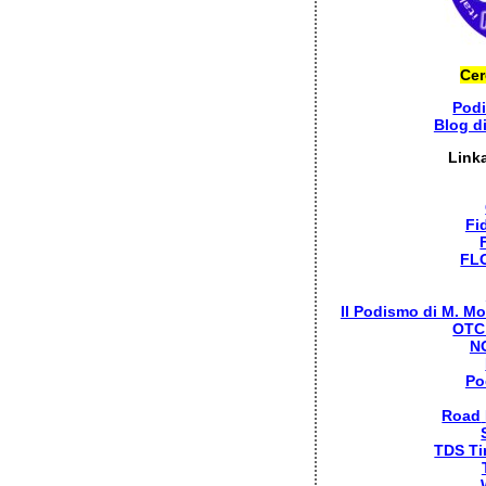
Cer
Pod
Blog d
Link
Fi
FL
Il Podismo di M. Mo
OTC
N
Po
Road
TDS Ti