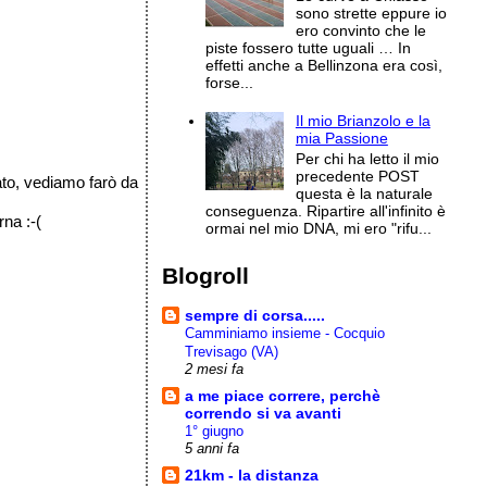
sono strette eppure io
ero convinto che le
piste fossero tutte uguali … In
effetti anche a Bellinzona era così,
forse...
Il mio Brianzolo e la
mia Passione
Per chi ha letto il mio
precedente POST
ato, vediamo farò da
questa è la naturale
conseguenza. Ripartire all'infinito è
rna :-(
ormai nel mio DNA, mi ero "rifu...
Blogroll
sempre di corsa.....
Camminiamo insieme - Cocquio
Trevisago (VA)
2 mesi fa
a me piace correre, perchè
correndo si va avanti
.
1° giugno
5 anni fa
21km - la distanza