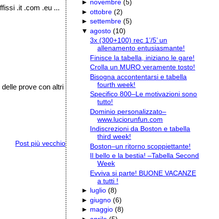
►
novembre
(
5
)
issi .it .com .eu ...
►
ottobre
(
2
)
►
settembre
(
5
)
▼
agosto
(
10
)
3x (300+100) rec 1’/5’ un
allenamento entusiasmante!
Finisce la tabella, iniziano le gare!
Crolla un MURO veramente tosto!
Bisogna accontentarsi e tabella
fourth week!
delle prove con altri
Specifico 800–Le motivazioni sono
tutto!
Dominio personalizzato–
www.luciorunfun.com
Indiscrezioni da Boston e tabella
third week!
Post più vecchio
Boston–un ritorno scoppiettante!
Il bello e la bestia! –Tabella Second
Week
Evviva si parte! BUONE VACANZE
a tutti !
►
luglio
(
8
)
►
giugno
(
6
)
►
maggio
(
8
)
►
aprile
(
5
)