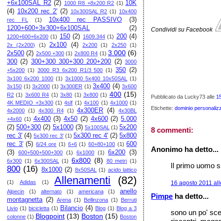
+6x100SAL R2
(2)
10K
1000 R8 +8x200 R2
(1)
(4)
10x200 rec 2'
(2)
10x300SAL R2
(1)
10x400
10x400 rec PASSIVO
(3)
rec FL
(1)
1200+600+3x300+6x100SAL
(2)
Condividi su Facebook
150
(2)
200
(4)
1200+600+6x200
(1)
1609.344
(1)
2x100
(4)
2x (2x200)
(1)
2x200
(1)
2x250
(1)
3.000
(6)
2x500
(2)
2x500 +300
(1)
2x800 R4
(1)
300
(2)
300+300 300+300 200+200
(2)
3000
350
(2)
+5x200
(1)
3000 R3 6x200 R1/3 500
(1)
3x100 6x200 1000
(1)
3x1000 5x400 10x50SAL
(1)
3x400
(4)
3x150
(1)
3x2000
(1)
3x300ER
(1)
3x600
400
(15)
R2
(1)
3x600 R4
(1)
3x80
(1)
3x800
(1)
Pubblicato da Lucky73
alle
1
4K MEDIO +3x300
(1)
4slf
(1)
4x100
(1)
4x1000
(1)
Etichette:
dominio personaliz
4x300ER
(4)
4x2000
(1)
4x300 R4
(1)
4x30BL
4x400
(3)
4x50
(2)
4x600
(2)
5.000
+4x60
(1)
(2)
500+300
(2)
5x1000
(3)
5x200
5x100SAL
(1)
8 commenti:
rec 3'
(4)
5x300 rec 4'
(2)
5x800
5x300 rec 3'
(1)
rec 3'
(5)
600
6/24 ore
(1)
6+6
(1)
60+80+100
(1)
Anonimo ha detto...
(3)
6x200
(3)
600+500+500+300
(1)
6x1000
(1)
6x800
(8)
6x300
(1)
6x300SAL
(1)
80 metri
(1)
Il primo uomo s
800
(16)
8x1000
(2)
8x50SAL
(1)
acido lattico
Allenamenti
(82)
(1)
Adidas
(1)
16 agosto 2011 all
anello
Alpecin
(1)
alternato
(1)
americana
(1)
Pimpe
ha detto...
montagnetta
(2)
Arena
(1)
Bellinzona
(1)
Berruti
Bilancio
(4)
Livio
(1)
bicicletta
(1)
Blog
(1)
Blog a 3
sono un po' sce
Blogpoint
(13)
Boston
(15)
colonne
(1)
Boston