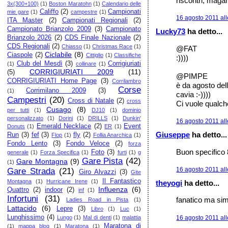
riscontri, magari.
3x(300+100)
(1)
Boston Maratohn
(1)
Calendario delle
Califfo
(2)
Campionati
mie gare
(1)
campestre
(1)
16 agosto 2011 all
ITA Master
(2)
Campionati Regionali
(2)
Campionato Brianzolo 2009
(3)
Campionato
Lucky73
ha detto...
Brianzolo 2026
(2)
CDS Finale Nazionale
(2)
CDS Regionali
(2)
Chiasso
(1)
Christmas Race
(1)
@FAT
Ciclabile
(8)
Ciaspole
(2)
Cittiglio
(1)
Classifiche
:))))
Club del Mesdì
(3)
Corrigiuriati
(1)
collinare
(1)
CORRIGIURIATI 2009
(11)
(5)
@PIMPE
CORRIGIURIATI Home Page
(3)
Corrilambro
è da agosto del
Corse
Corrimilano 2009
(3)
(1)
cavia :-))))
Campestri
(20)
Cross di Natale
(2)
cross
Ci vuole qualche
Cusago
(8)
per tutti
(1)
DJ10
(1)
dominio
personalizzato
(1)
Dorini
(1)
DRILLS
(1)
Dunkin'
16 agosto 2011 all
Emerald Necklace
(2)
Event
Donuts
(1)
ER
(1)
Giuseppe
ha detto...
Run
(3)
fef
(3)
fly
(2)
Flop
(1)
Follia Anarchica
(1)
Fondo Lento
(3)
Fondo Veloce
(2)
forza
Buon specifico 
Foto
(3)
generale
(1)
Forza Specifica
(1)
furti
(1)
g
Gare Pista
(42)
Gare Montagna
(9)
(1)
16 agosto 2011 all
Gare Strada
(21)
Giro Alvazzi
(3)
Gite
Il Fantastico
Montagna
(1)
Hurricane Irene
(1)
theyogi
ha detto...
Influenza
(6)
Quattro
(2)
indoor
(2)
inf
(1)
Infortuni
(31)
fanatico ma simp
Ladies Road in Pista
(1)
Lattacido
(6)
Lepre
(3)
Libro
(1)
Luc
(1)
Lunghissimo
(4)
16 agosto 2011 all
Lungo
(1)
Mal di denti
(1)
malattia
Maratona di
(1)
mappa blog
(1)
Maratona
(1)