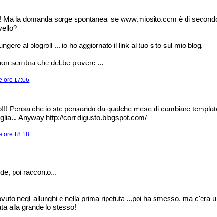
! Ma la domanda sorge spontanea: se www.miosito.com è di secondo l
ivello?
gere al blogroll ... io ho aggiornato il link al tuo sito sul mio blog.
non sembra che debbe piovere ...
e ore 17:06
o!!! Pensa che io sto pensando da qualche mese di cambiare templat
glia... Anyway http://corridigusto.blogspot.com/
e ore 18:18
de, poi racconto...
vuto negli allunghi e nella prima ripetuta ...poi ha smesso, ma c'era u
a alla grande lo stesso!