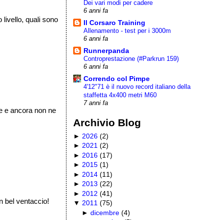
Dei vari modi per cadere
6 anni fa
ivello, quali sono
Il Corsaro Training
Allenamento - test per i 3000m
6 anni fa
Runnerpanda
Controprestazione (#Parkrun 159)
6 anni fa
Correndo col Pimpe
4'12"71 è il nuovo record italiano della
staffetta 4x400 metri M60
7 anni fa
e e ancora non ne
Archivio Blog
►
2026
(
2
)
►
2021
(
2
)
►
2016
(
17
)
►
2015
(
1
)
►
2014
(
11
)
►
2013
(
22
)
►
2012
(
41
)
n bel ventaccio!
▼
2011
(
75
)
►
dicembre
(
4
)