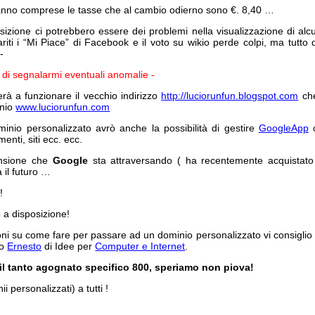
/anno comprese le tasse che al cambio odierno sono €. 8,40 …
ansizione ci potrebbero essere dei problemi nella visualizzazione di alc
iti i “Mi Piace” di Facebook e il voto su wikio perde colpi, ma tutt
-
 di segnalarmi eventuali anomalie -
rà a funzionare il vecchio indirizzo
http://luciorunfun.blogspot.com
che
inio
www.luciorunfun.com
minio personalizzato avrò anche la possibilità di gestire
GoogleApp
c
enti, siti ecc. ecc.
ansione che
Google
sta attraversando ( ha recentemente acquistato
à il futuro …
e
!
o a disposizione!
ioni su come fare per passare ad un dominio personalizzato vi consiglio d
co
Ernesto
di Idee per
Computer e Internet
.
 il tanto agognato specifico 800, speriamo non piova!
i personalizzati) a tutti !