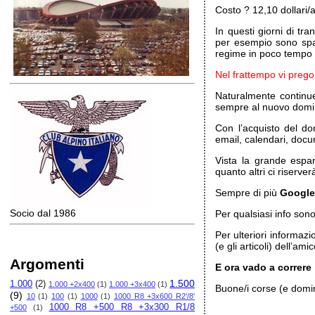
Costo ? 12,10 dollari
In questi giorni di tr
per esempio sono spar
regime in poco tempo 
Nel frattempo vi prego
Naturalmente continue
sempre al nuovo dom
Con l’acquisto del do
email, calendari, docum
Vista la grande esp
quanto altri ci riserver
Sempre di più
Googl
Socio dal 1986
Per qualsiasi info son
Per ulteriori informaz
(e gli articoli) dell’ami
Argomenti
E ora vado a correre
1.500
1.000
(2)
1.000 +2x400
(1)
1.000 +3x400
(1)
Buone/i corse (e domini
(9)
10
(1)
100
(1)
1000
(1)
1000 R8 +3x600 R2'/8'
1000 R8 +500 R8 +3x300 R1/8
+500
(1)