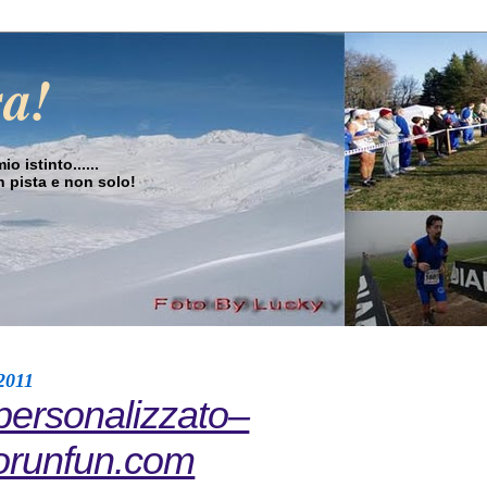
sa!
o istinto......
in pista e non solo!
2011
personalizzato–
orunfun.com