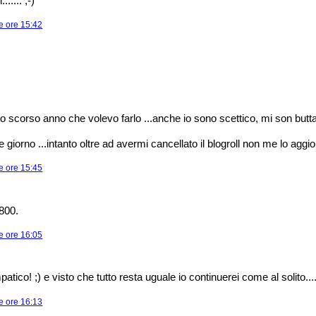
...... ;-)
e ore 15:42
lo scorso anno che volevo farlo ...anche io sono scettico, mi son butt
 giorno ...intanto oltre ad avermi cancellato il blogroll non me lo aggio
e ore 15:45
800.
e ore 16:05
atico! ;) e visto che tutto resta uguale io continuerei come al solito...
e ore 16:13