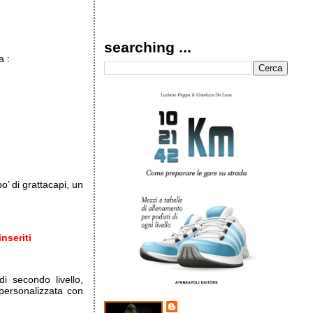
searching ...
a :
o’ di grattacapi, un
nseriti
 secondo livello,
 personalizzata con