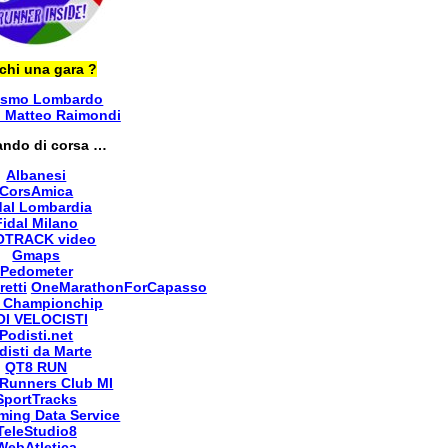
chi una gara ?
ismo Lombardo
i Matteo Raimondi
ando di corsa …
Albanesi
CorsAmica
dal Lombardia
Fidal Milano
OTRACK video
Gmaps
Pedometer
retti
OneMarathonForCapasso
 Championchip
OI VELOCISTI
Podisti.net
disti da Marte
QT8 RUN
Runners Club MI
SportTracks
ming Data Service
TeleStudio8
WebAtletica