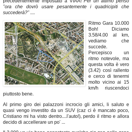
precedentemente impostato a VIAA!
Per un attimo penso
"ora che dovrò usare pesantemente i quadricipiti che
succederà?" ....
Ritmo Gara 10.000
Boh! Diciamo
3.58/4.00 al km,
vediamo che
succede.
Percepisco un
ritmo notevole, ma
questa volta è vero
(3.42) così rallento
e cerco di tenermi
molto vicino ai 15
km/h riuscendoci
piuttosto bene.
Al primo giro dei palazzoni incrocio gli amici, li saluto e
quasi vengo investito da un SUV (caz ci è mancato poco,
Cristiano mi ha visto dentro....l'auto!), perdo il ritmo e allora
decido di accellerare un po' ...