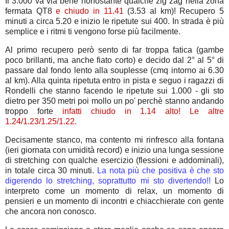
Il 3.000 va via bene nonostante qualche zig zag nella zona
fermata QT8
e chiudo in 11.41
(3.53 al km)! Recupero 5
minuti a circa 5.20 e inizio le ripetute sui 400. In strada è più
semplice e i ritmi ti vengono forse più facilmente.
Al primo recupero però sento di far troppa fatica (gambe
poco brillanti, ma anche fiato corto) e decido dal 2° al 5° di
passare dal fondo lento alla souplesse (cmq intorno ai 6.30
al km). Alla quinta ripetuta entro in pista e seguo i ragazzi di
Rondelli che stanno facendo le ripetute sui 1.000 - gli sto
dietro per 350 metri poi mollo un po' perchè stanno andando
troppo forte
infatti chiudo in 1.14 alto! Le altre
1.24/1.23/1.25/1.22.
Decisamente stanco, ma contento mi rinfresco alla fontana
(ieri giornata con umidità record) e inizio una lunga sessione
di stretching con qualche esercizio (flessioni e addominali),
in totale circa 30 minuti.
La nota più che positiva è che sto
digerendo lo stretching, soprattutto mi sto divertendo!!
Lo
interpreto come un momento di relax, un momento di
pensieri e un momento di incontri e chiacchierate con gente
che ancora non conosco.