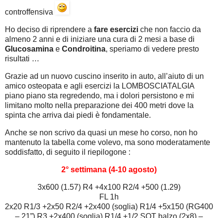
controffensiva
Ho deciso di riprendere a
fare esercizi
che non faccio da
almeno 2 anni e di iniziare una cura di 2 mesi a base di
Glucosamina
e
Condroitina
, speriamo di vedere presto
risultati …
Grazie ad un nuovo cuscino inserito in auto, all’aiuto di un
amico osteopata e agli esercizi la LOMBOSCIATALGIA
piano piano sta regredendo, ma i dolori persistono e mi
limitano molto nella preparazione dei 400 metri dove la
spinta che arriva dai piedi è fondamentale.
Anche se non scrivo da quasi un mese ho corso, non ho
mantenuto la tabella come volevo, ma sono moderatamente
soddisfatto, di seguito il riepilogone :
2° settimana (4-10 agosto)
3x600 (1.57) R4 +4x100 R2/4 +500 (1.29)
FL 1h
2x20 R1/3 +2x50 R2/4 +2x400 (soglia) R1/4 +5x150 (RG400
– 21”) R3 +2x400 (soglia) R1/4 +1/2 SQT balzo (2x8) –