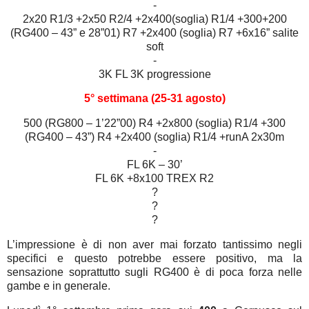
-
2x20 R1/3 +2x50 R2/4 +2x400(soglia) R1/4 +300+200
(RG400 – 43” e 28”01) R7 +2x400 (soglia) R7 +6x16” salite
soft
-
3K FL 3K progressione
5° settimana (25-31 agosto)
500 (RG800 – 1’22”00) R4 +2x800 (soglia) R1/4 +300
(RG400 – 43”) R4 +2x400 (soglia) R1/4 +runA 2x30m
-
FL 6K – 30’
FL 6K +8x100 TREX R2
?
?
?
L’impressione è di non aver mai forzato tantissimo negli
specifici e questo potrebbe essere positivo, ma la
sensazione soprattutto sugli RG400 è di poca forza nelle
gambe e in generale.