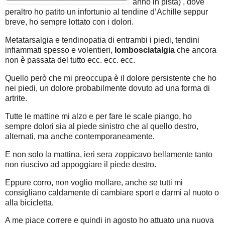
anno in pista) , dove
peraltro ho patito un infortunio al tendine d’Achille seppur
breve, ho sempre lottato con i dolori.
Metatarsalgia e tendinopatia di entrambi i piedi, tendini
infiammati spesso e volentieri,
lombosciatalgia
che ancora
non è passata del tutto ecc. ecc. ecc.
Quello però che mi preoccupa è il dolore persistente che ho
nei piedi, un dolore probabilmente dovuto ad una forma di
artrite.
Tutte le mattine mi alzo e per fare le scale piango, ho
sempre dolori sia al piede sinistro che al quello destro,
alternati, ma anche contemporaneamente.
E non solo la mattina, ieri sera zoppicavo bellamente tanto
non riuscivo ad appoggiare il piede destro.
Eppure corro, non voglio mollare, anche se tutti mi
consigliano caldamente di cambiare sport e darmi al nuoto o
alla bicicletta.
A me piace correre e quindi in agosto ho attuato una nuova