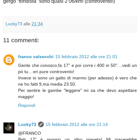
gergo “fondista” sono quasi 2’06/km! (controvento!)
Lucky73
alle
21:34
11 commenti:
franco valsecchi
15 febbraio 2012 alle ore 21:01
Gente che conosco,fa 17" e poi corre i 400 in 50"....vedi un
pò tu....eri pure controvento!
Invece io sono un gatto di marmo (per adesso) è vero che
ne ho fatti 9,ma media 23.50.
Per sentire le gambe "leggere" mi sa che devo aspettare
maggio!
Rispondi
Lucky73
15 febbraio 2012 alle ore 21:14
@FRANCO
Beh 17" è proprio un altro pianeta! Mi piacerebbe