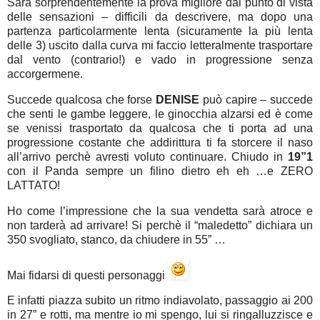
Sarà sorprendentemente la prova migliore dal punto di vista
delle sensazioni – difficili da descrivere, ma dopo una
partenza particolarmente lenta (sicuramente la più lenta
delle 3) uscito dalla curva mi faccio letteralmente trasportare
dal vento (contrario!) e vado in progressione senza
accorgermene.
Succede qualcosa che forse
DENISE
può capire – succede
che senti le gambe leggere, le ginocchia alzarsi ed è come
se venissi trasportato da qualcosa che ti porta ad una
progressione costante che addirittura ti fa storcere il naso
all’arrivo perchè avresti voluto continuare. Chiudo in
19”1
con il Panda sempre un filino dietro eh eh …e ZERO
LATTATO!
Ho come l’impressione che la sua vendetta sarà atroce e
non tarderà ad arrivare! Si perchè il “maledetto” dichiara un
350 svogliato, stanco, da chiudere in 55” …
Mai fidarsi di questi personaggi
E infatti piazza subito un ritmo indiavolato, passaggio ai 200
in 27” e rotti, ma mentre io mi spengo, lui si ringalluzzisce e