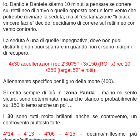
Io, Danilo e Daniele stiamo 10 minuti a pensare se correre
sul rettilineo di arrivo o quello opposto per un forte vento che
potrebbe rovinare la seduta, ma all’esclamazione “ti piace
vincere facile” decido, decidiamo di correre sul rettilineo con
vento contrario.
La seduta è una di quelle impegnative, dove non puoi
distrarti e non puoi sgarrare in quando non ci sono margini
di recupero.
4x30 accellerazioni rec 2’30”/5'” +3x150 (RG +x) rec 10’
+350 (target 52” e rotti)
Allenamento specifico per il giro della morte (400).
Si entra sempre di più in “
zona Panda
” , ma io mi sento
sicuro, sono determinato, ma anche stanco e probabilmente
sui 150 lo temo anche un po’ …
I
30
sono tutti molto brillanti anche se controvento, un
controvento piuttosto forte
4"14 - 4"13 - 4"06 - 4"15
– decimo/millesimo più