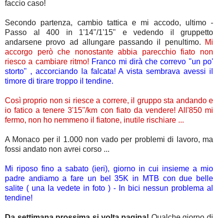
faccio caso!
Secondo partenza, cambio tattica e mi accodo, ultimo -
Passo al 400 in 1'14"/1'15" e vedendo il gruppetto
andarsene provo ad allungare passando il penultimo.
Mi
accorgo però che nonostante abbia parecchio fiato non
riesco a cambiare ritmo!
Franco mi dirà che correvo "un po'
storto" , accorciando la falcata! A vista sembrava avessi il
timore di tirare troppo il tendine.
Così proprio non si riesce a correre, il gruppo sta andando e
io fatico a tenere 3'15"/km con fiato da vendere! All'850 mi
fermo, non ho nemmeno il fiatone, inutile rischiare ...
A Monaco per il 1.000 non vado per problemi di lavoro, ma
fossi andato non avrei corso ...
Mi riposo fino a sabato (ieri), giorno in cui insieme a mio
padre andiamo a fare un bel 35K in MTB con due belle
salite ( una la vedete in foto ) - In bici nessun problema al
tendine!
Da settimana prossima si volta pagina!
Qualche giorno di