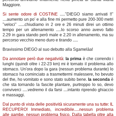
Maggiore.
Si sente odore di COSTINE
....."DIEGO siamo arrivati !!"
....aumento un po' e alla fine mi permetto pure 200-300 metri
"veloci" ......chiudiamo in 2 ore e 26 minuti direi un ottimo
tempo per un allenamento .....lo scorso anno avevo fatto
2.29 in gara stando però male e 2.20 in allenamento, ma su
percorso vecchio meno duro e tirando .....
Bravissimo DIEGO al suo debutto alla Sgamelàa!
Da annotare però due negatività
:
la prima
è che correndo i
lunghi (quindi oltre i 22-23 km) mi è tornato il problema allo
stomaco. Un'ora dopo la gara (nessun problema durante) lo
stomaco ha cominciato a trasmettermi malessere, ho bevuto
del the, ho vomitato e sono stato subito bene.
la seconda
è
che sta tornando la fascite plantare, purtroppo lo so, devo
conviverci .....vedremo il da farsi ....intanto riprendo ghiaccio
e massaggi.
Dal punto di vista delle positività sicuramente una su tutte: IL
RECUPERO! Immediato, incredibile.....nessun problema
alle gambe, nessun problema fisico. Dalla tabella oltre alla