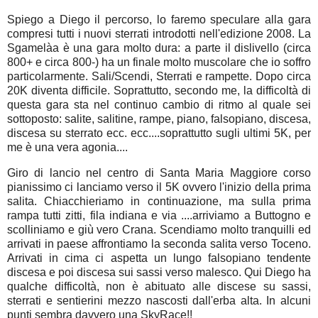
Spiego a Diego il percorso, lo faremo speculare alla gara
compresi tutti i nuovi sterrati introdotti nell'edizione 2008. La
Sgamelàa è una gara molto dura: a parte il dislivello (circa
800+ e circa 800-) ha un finale molto muscolare che io soffro
particolarmente. Sali/Scendi, Sterrati e rampette. Dopo circa
20K diventa difficile. Soprattutto, secondo me, la difficoltà di
questa gara sta nel continuo cambio di ritmo al quale sei
sottoposto: salite, salitine, rampe, piano, falsopiano, discesa,
discesa su sterrato ecc. ecc....soprattutto sugli ultimi 5K, per
me è una vera agonia....
Giro di lancio nel centro di Santa Maria Maggiore corso
pianissimo ci lanciamo verso il 5K ovvero l'inizio della prima
salita. Chiacchieriamo in continuazione, ma sulla prima
rampa tutti zitti, fila indiana e via ....arriviamo a Buttogno e
scolliniamo e giù vero Crana. Scendiamo molto tranquilli ed
arrivati in paese affrontiamo la seconda salita verso Toceno.
Arrivati in cima ci aspetta un lungo falsopiano tendente
discesa e poi discesa sui sassi verso malesco. Qui Diego ha
qualche difficoltà, non è abituato alle discese su sassi,
sterrati e sentierini mezzo nascosti dall'erba alta. In alcuni
punti sembra davvero una SkyRace!!