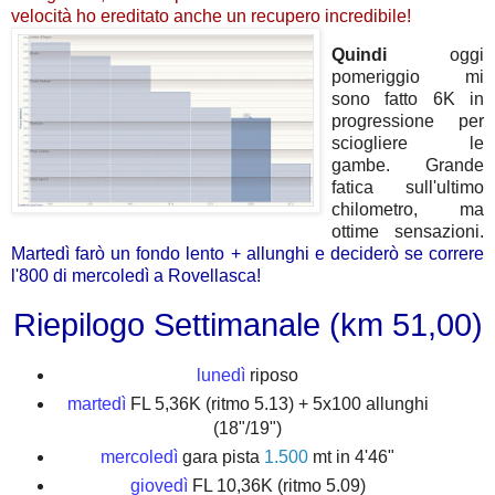
velocità ho ereditato anche un recupero incredibile!
Quindi
oggi
pomeriggio mi
sono fatto 6K in
progressione per
sciogliere le
gambe. Grande
fatica sull'ultimo
chilometro, ma
ottime sensazioni.
Martedì farò un fondo lento + allunghi e deciderò se correre
l'800 di mercoledì a Rovellasca!
Riepilogo Settimanale (km 51,00)
lunedì
riposo
martedì
FL 5,36K (ritmo 5.13) + 5x100 allunghi
(18"/19")
mercoledì
gara pista
1.500
mt in 4'46"
giovedì
FL 10,36K (ritmo 5.09)