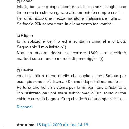
@Panda
Infatti, boh a me capita sempre sulle distanze lunghe che
tiro o non tiro che sia gara o allenamento è sempre così ....
Per dire: faccio una mezza maratona tiratissima e nulla ...
Se faccio 26k senza tirare in allenamento tac vomito...
@Filippo
Io la soluzione ce l'ho ed è scritta in cima al mio Blog.
Seguo solo il mio istinto :-))
Non ho ancora deciso se correre l'800 ...lo deciderò
martedì sera o anche mercoledì pomeriggio :-))
@Davide
credi sia più o meno quello che capita a me. Sabato per
esempio sono iniziati circa 40 minuti dopo l'allenamento ....
Fortuna che ho un sistema per farmi vomitare all'istante e
l'ho utilizzato per poi stare subito meglio (un sorso di the
caldo e corro in bagno). Cmq chiederò ad uno specialista....
Rispondi
Anonimo
13 luglio 2009 alle ore 14:19