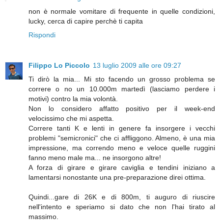
non è normale vomitare di frequente in quelle condizioni,
lucky, cerca di capire perchè ti capita
Rispondi
Filippo Lo Piccolo
13 luglio 2009 alle ore 09:27
Ti dirò la mia... Mi sto facendo un grosso problema se
correre o no un 10.000m martedì (lasciamo perdere i
motivi) contro la mia volontà.
Non lo considero affatto positivo per il week-end
velocissimo che mi aspetta.
Correre tanti K e lenti in genere fa insorgere i vecchi
problemi "semicronici" che ci affliggono. Almeno, è una mia
impressione, ma correndo meno e veloce quelle ruggini
fanno meno male ma... ne insorgono altre!
A forza di girare e girare caviglia e tendini iniziano a
lamentarsi nonostante una pre-preparazione direi ottima.
Quindi...gare di 26K e di 800m, ti auguro di riuscire
nell'intento e speriamo si dato che non l'hai tirato al
massimo.