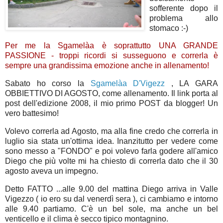
sofferente dopo il
problema allo
stomaco :-)
Per me la Sgamelàa è soprattutto UNA GRANDE
PASSIONE - troppi ricordi si susseguono e correrla è
sempre una grandissima emozione anche in allenamento!
Sabato ho corso la
Sgamelàa D'Vigezz
, LA GARA
OBBIETTIVO DI AGOSTO, come allenamento. Il link porta al
post dell'edizione 2008, il mio primo POST da blogger! Un
vero battesimo!
Volevo correrla ad Agosto, ma alla fine credo che correrla in
luglio sia stata un'ottima idea. Inanzitutto per vedere come
sono messo a "FONDO" e poi volevo farla godere all'amico
Diego che più volte mi ha chiesto di correrla dato che il 30
agosto aveva un impegno.
Detto FATTO ...alle 9.00 del mattina Diego arriva in Valle
Vigezzo ( io ero su dal venerdì sera ), ci cambiamo e intorno
alle 9.40 partiamo. C'è un bel sole, ma anche un bel
venticello e il clima è secco tipico montagnino.