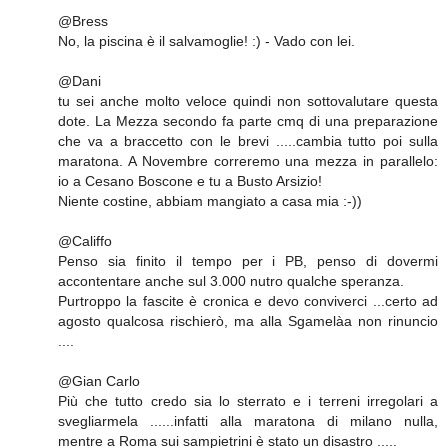
@Bress
No, la piscina è il salvamoglie! :) - Vado con lei.
@Dani
tu sei anche molto veloce quindi non sottovalutare questa
dote. La Mezza secondo fa parte cmq di una preparazione
che va a braccetto con le brevi .....cambia tutto poi sulla
maratona. A Novembre correremo una mezza in parallelo:
io a Cesano Boscone e tu a Busto Arsizio!
Niente costine, abbiam mangiato a casa mia :-))
@Califfo
Penso sia finito il tempo per i PB, penso di dovermi
accontentare anche sul 3.000 nutro qualche speranza.
Purtroppo la fascite è cronica e devo conviverci ...certo ad
agosto qualcosa rischierò, ma alla Sgamelàa non rinuncio
....
@Gian Carlo
Più che tutto credo sia lo sterrato e i terreni irregolari a
svegliarmela ......infatti alla maratona di milano nulla,
mentre a Roma sui sampietrini è stato un disastro .....