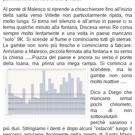
Al ponte di Malesco si riprende a chiacchierare fino all'inizio
della salita verso Villette non particolarmente ripida, ma
molto lunga. Si torna nel silenzio e all'arrivo in paese ci si
ferma qualche minuto alla fontana. Discesa verso Re corsa
sempre molto lentamente e una volta in paese mancano
"solo" 9K. Si scende al fiume e cominciamo tutti gli sterrati.
Le gambe non sono più fresche e cominciamo a faticare.
Arriviamo a Malesco, piccola fermata alla fontana e su verso
la chiesa ......Piazza del paese e ancora su verso il ponte
della loana, ma prima una mega rampa.
Si comincia a
scendere, ma le
gambe non sono
molto reattive .....
Dico a Diego che
mancano ormai
pochi chilometri,
ma di non
sottovalutarli
perchè saranno i
più duri. Stringiamo i denti e dopo alcuni "ostacoli" lungo il
percorso arriviamo finalmente nella pineta di Santa Maria