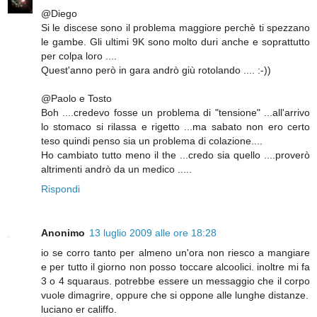
@Diego
Si le discese sono il problema maggiore perchè ti spezzano
le gambe. Gli ultimi 9K sono molto duri anche e soprattutto
per colpa loro ....
Quest'anno però in gara andrò giù rotolando .... :-))
@Paolo e Tosto
Boh ....credevo fosse un problema di "tensione" ...all'arrivo
lo stomaco si rilassa e rigetto ...ma sabato non ero certo
teso quindi penso sia un problema di colazione....
Ho cambiato tutto meno il the ...credo sia quello ....proverò
altrimenti andrò da un medico .....
Rispondi
Anonimo
13 luglio 2009 alle ore 18:28
io se corro tanto per almeno un'ora non riesco a mangiare
e per tutto il giorno non posso toccare alcoolici. inoltre mi fa
3 o 4 squaraus. potrebbe essere un messaggio che il corpo
vuole dimagrire, oppure che si oppone alle lunghe distanze.
luciano er califfo.