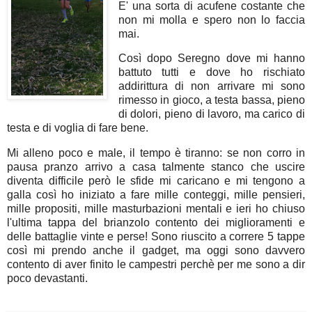
E' una sorta di acufene costante che
non mi molla e spero non lo faccia
mai.
Così dopo Seregno dove mi hanno
battuto tutti e dove ho rischiato
addirittura di non arrivare mi sono
rimesso in gioco, a testa bassa, pieno
di dolori, pieno di lavoro, ma carico di
testa e di voglia di fare bene.
Mi alleno poco e male, il tempo è tiranno: se non corro in
pausa pranzo arrivo a casa talmente stanco che uscire
diventa difficile però le sfide mi caricano e mi tengono a
galla così ho iniziato a fare mille conteggi, mille pensieri,
mille propositi, mille masturbazioni mentali e ieri ho chiuso
l'ultima tappa del brianzolo contento dei miglioramenti e
delle battaglie vinte e perse! Sono riuscito a correre 5 tappe
così mi prendo anche il gadget, ma oggi sono davvero
contento di aver finito le campestri perchè per me sono a dir
poco devastanti.