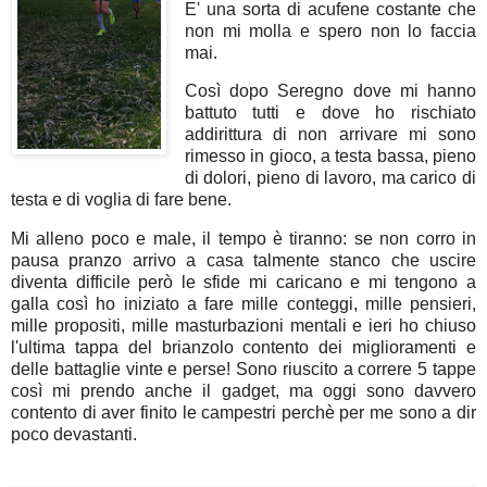
E' una sorta di acufene costante che
non mi molla e spero non lo faccia
mai.
Così dopo Seregno dove mi hanno
battuto tutti e dove ho rischiato
addirittura di non arrivare mi sono
rimesso in gioco, a testa bassa, pieno
di dolori, pieno di lavoro, ma carico di
testa e di voglia di fare bene.
Mi alleno poco e male, il tempo è tiranno: se non corro in
pausa pranzo arrivo a casa talmente stanco che uscire
diventa difficile però le sfide mi caricano e mi tengono a
galla così ho iniziato a fare mille conteggi, mille pensieri,
mille propositi, mille masturbazioni mentali e ieri ho chiuso
l'ultima tappa del brianzolo contento dei miglioramenti e
delle battaglie vinte e perse! Sono riuscito a correre 5 tappe
così mi prendo anche il gadget, ma oggi sono davvero
contento di aver finito le campestri perchè per me sono a dir
poco devastanti.