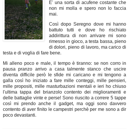
E' una sorta di acufene costante che
non mi molla e spero non lo faccia
mai.
Così dopo Seregno dove mi hanno
battuto tutti e dove ho rischiato
addirittura di non arrivare mi sono
rimesso in gioco, a testa bassa, pieno
di dolori, pieno di lavoro, ma carico di
testa e di voglia di fare bene.
Mi alleno poco e male, il tempo è tiranno: se non corro in
pausa pranzo arrivo a casa talmente stanco che uscire
diventa difficile però le sfide mi caricano e mi tengono a
galla così ho iniziato a fare mille conteggi, mille pensieri,
mille propositi, mille masturbazioni mentali e ieri ho chiuso
l'ultima tappa del brianzolo contento dei miglioramenti e
delle battaglie vinte e perse! Sono riuscito a correre 5 tappe
così mi prendo anche il gadget, ma oggi sono davvero
contento di aver finito le campestri perchè per me sono a dir
poco devastanti.