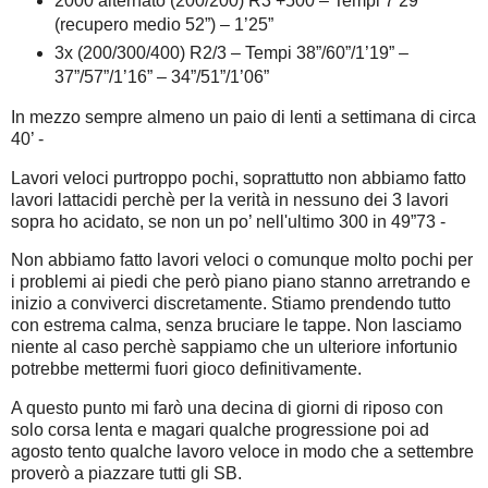
2000 alternato (200/200) R3 +500 – Tempi 7’29”
(recupero medio 52”) – 1’25”
3x (200/300/400) R2/3 – Tempi 38”/60”/1’19” –
37”/57”/1’16” – 34”/51”/1’06”
In mezzo sempre almeno un paio di lenti a settimana di circa
40’ -
Lavori veloci purtroppo pochi, soprattutto non abbiamo fatto
lavori lattacidi perchè per la verità in nessuno dei 3 lavori
sopra ho acidato, se non un po’ nell'ultimo 300 in 49”73 -
Non abbiamo fatto lavori veloci o comunque molto pochi per
i problemi ai piedi che però piano piano stanno arretrando e
inizio a conviverci discretamente. Stiamo prendendo tutto
con estrema calma, senza bruciare le tappe. Non lasciamo
niente al caso perchè sappiamo che un ulteriore infortunio
potrebbe mettermi fuori gioco definitivamente.
A questo punto mi farò una decina di giorni di riposo con
solo corsa lenta e magari qualche progressione poi ad
agosto tento qualche lavoro veloce in modo che a settembre
proverò a piazzare tutti gli SB.