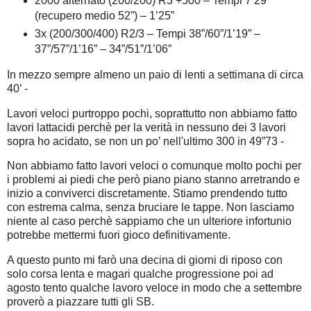
2000 alternato (200/200) R3 +500 – Tempi 7’29”
(recupero medio 52”) – 1’25”
3x (200/300/400) R2/3 – Tempi 38”/60”/1’19” –
37”/57”/1’16” – 34”/51”/1’06”
In mezzo sempre almeno un paio di lenti a settimana di circa
40’ -
Lavori veloci purtroppo pochi, soprattutto non abbiamo fatto
lavori lattacidi perchè per la verità in nessuno dei 3 lavori
sopra ho acidato, se non un po’ nell'ultimo 300 in 49”73 -
Non abbiamo fatto lavori veloci o comunque molto pochi per
i problemi ai piedi che però piano piano stanno arretrando e
inizio a conviverci discretamente. Stiamo prendendo tutto
con estrema calma, senza bruciare le tappe. Non lasciamo
niente al caso perchè sappiamo che un ulteriore infortunio
potrebbe mettermi fuori gioco definitivamente.
A questo punto mi farò una decina di giorni di riposo con
solo corsa lenta e magari qualche progressione poi ad
agosto tento qualche lavoro veloce in modo che a settembre
proverò a piazzare tutti gli SB.