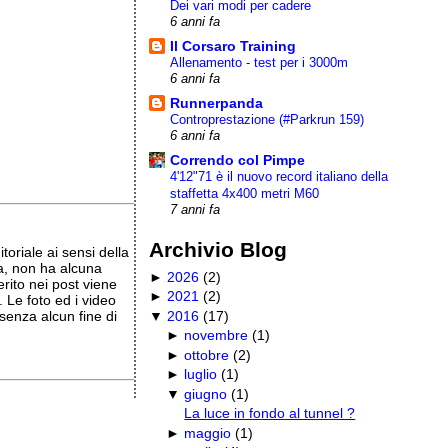
Dei vari modi per cadere
6 anni fa
Il Corsaro Training
Allenamento - test per i 3000m
6 anni fa
Runnerpanda
Controprestazione (#Parkrun 159)
6 anni fa
Correndo col Pimpe
4'12"71 è il nuovo record italiano della
staffetta 4x400 metri M60
7 anni fa
Archivio Blog
oriale ai sensi della
a, non ha alcuna
►
2026
(
2
)
erito nei post viene
►
2021
(
2
)
 Le foto ed i video
▼
2016
(
17
)
senza alcun fine di
►
novembre
(
1
)
►
ottobre
(
2
)
►
luglio
(
1
)
▼
giugno
(
1
)
La luce in fondo al tunnel ?
►
maggio
(
1
)