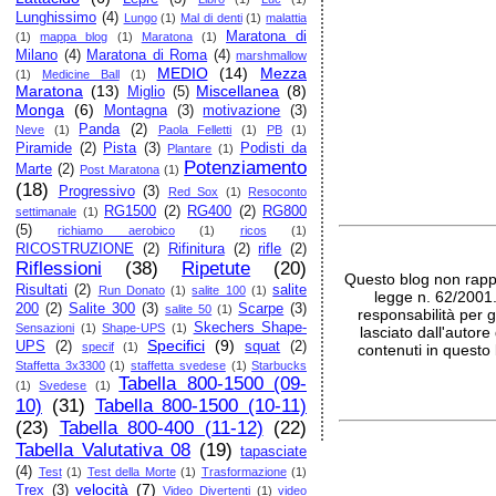
Lunghissimo
(4)
Lungo
(1)
Mal di denti
(1)
malattia
Maratona di
(1)
mappa blog
(1)
Maratona
(1)
Milano
(4)
Maratona di Roma
(4)
marshmallow
MEDIO
(14)
Mezza
(1)
Medicine Ball
(1)
Maratona
(13)
Miscellanea
(8)
Miglio
(5)
Monga
(6)
Montagna
(3)
motivazione
(3)
Panda
(2)
Neve
(1)
Paola Felletti
(1)
PB
(1)
Piramide
(2)
Pista
(3)
Podisti da
Plantare
(1)
Potenziamento
Marte
(2)
Post Maratona
(1)
(18)
Progressivo
(3)
Red Sox
(1)
Resoconto
RG1500
(2)
RG400
(2)
RG800
settimanale
(1)
(5)
richiamo aerobico
(1)
ricos
(1)
RICOSTRUZIONE
(2)
Rifinitura
(2)
rifle
(2)
Riflessioni
(38)
Ripetute
(20)
Questo blog non rappr
Risultati
(2)
salite
Run Donato
(1)
salite 100
(1)
legge n. 62/2001
200
(2)
Salite 300
(3)
Scarpe
(3)
salite 50
(1)
responsabilità per g
Skechers Shape-
Sensazioni
(1)
Shape-UPS
(1)
lasciato dall'autore
Specifici
(9)
UPS
(2)
squat
(2)
specif
(1)
contenuti in questo 
Staffetta 3x3300
(1)
staffetta svedese
(1)
Starbucks
Tabella 800-1500 (09-
(1)
Svedese
(1)
10)
(31)
Tabella 800-1500 (10-11)
(23)
Tabella 800-400 (11-12)
(22)
Tabella Valutativa 08
(19)
tapasciate
(4)
Test
(1)
Test della Morte
(1)
Trasformazione
(1)
velocità
(7)
Trex
(3)
Video Divertenti
(1)
video