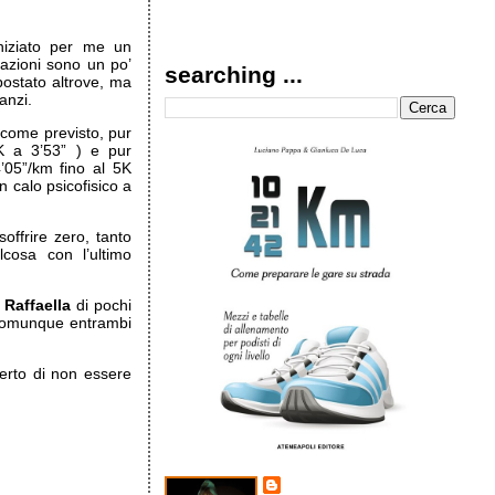
iziato per me un
ivazioni sono un po’
searching ...
postato altrove, ma
anzi.
come previsto, pur
°K a 3’53” ) e pur
’05”/km fino al 5K
 calo psicofisico a
soffrire zero, tanto
cosa con l’ultimo
o
Raffaella
di pochi
comunque entrambi
erto di non essere