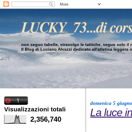
LUCKY_73...di cor
non seguo tabelle, stravolgo le tattiche, seguo solo il mi
Il Blog di Luciano Alvazzi dedicato all'atletica leggera 
domenica 5 giugn
Visualizzazioni totali
La luce i
2,356,740