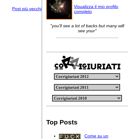
Visualizza il mio profilo
Post più vecchi
completo
"you'll see a lot of backs but many will
see your"
Top Posts
Come su un