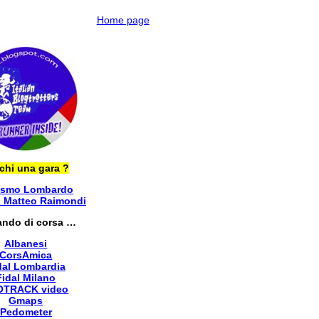
Home page
chi una gara ?
ismo Lombardo
i Matteo Raimondi
ando di corsa …
Albanesi
CorsAmica
dal Lombardia
Fidal Milano
OTRACK video
Gmaps
Pedometer