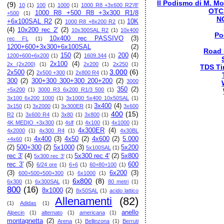
Il Podismo di M. Mo
(9)
10
(1)
100
(1)
1000
(1)
1000 R8 +3x600 R2'/8'
OTC
1000 R8 +500 R8 +3x300 R1/8
+500
(1)
N
+6x100SAL R2
(2)
10K
1000 R8 +8x200 R2
(1)
(4)
10x200 rec 2'
(2)
10x300SAL R2
(1)
10x400
Po
10x400 rec PASSIVO
(3)
rec FL
(1)
1200+600+3x300+6x100SAL
(2)
Road
150
(2)
200
(4)
1200+600+6x200
(1)
1609.344
(1)
2x100
(4)
2x (2x200)
(1)
2x200
(1)
2x250
(1)
TDS Ti
3.000
(6)
2x500
(2)
2x500 +300
(1)
2x800 R4
(1)
300
(2)
300+300 300+300 200+200
(2)
3000
350
(2)
+5x200
(1)
3000 R3 6x200 R1/3 500
(1)
3x100 6x200 1000
(1)
3x1000 5x400 10x50SAL
(1)
3x400
(4)
3x150
(1)
3x2000
(1)
3x300ER
(1)
3x600
400
(15)
R2
(1)
3x600 R4
(1)
3x80
(1)
3x800
(1)
4K MEDIO +3x300
(1)
4slf
(1)
4x100
(1)
4x1000
(1)
4x300ER
(4)
4x2000
(1)
4x300 R4
(1)
4x30BL
4x400
(3)
4x50
(2)
4x600
(2)
5.000
+4x60
(1)
(2)
500+300
(2)
5x1000
(3)
5x200
5x100SAL
(1)
rec 3'
(4)
5x300 rec 4'
(2)
5x800
5x300 rec 3'
(1)
rec 3'
(5)
600
6/24 ore
(1)
6+6
(1)
60+80+100
(1)
(3)
6x200
(3)
600+500+500+300
(1)
6x1000
(1)
6x800
(8)
6x300
(1)
6x300SAL
(1)
80 metri
(1)
800
(16)
8x1000
(2)
8x50SAL
(1)
acido lattico
Allenamenti
(82)
(1)
Adidas
(1)
anello
Alpecin
(1)
alternato
(1)
americana
(1)
montagnetta
(2)
Arena
(1)
Bellinzona
(1)
Berruti