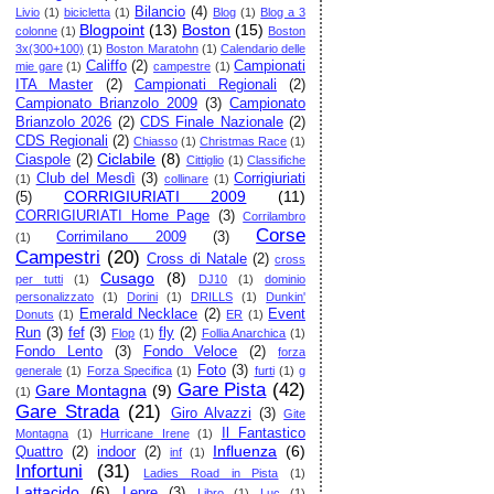
Bilancio
(4)
Livio
(1)
bicicletta
(1)
Blog
(1)
Blog a 3
Blogpoint
(13)
Boston
(15)
colonne
(1)
Boston
3x(300+100)
(1)
Boston Maratohn
(1)
Calendario delle
Califfo
(2)
Campionati
mie gare
(1)
campestre
(1)
ITA Master
(2)
Campionati Regionali
(2)
Campionato Brianzolo 2009
(3)
Campionato
Brianzolo 2026
(2)
CDS Finale Nazionale
(2)
CDS Regionali
(2)
Chiasso
(1)
Christmas Race
(1)
Ciclabile
(8)
Ciaspole
(2)
Cittiglio
(1)
Classifiche
Club del Mesdì
(3)
Corrigiuriati
(1)
collinare
(1)
CORRIGIURIATI 2009
(11)
(5)
CORRIGIURIATI Home Page
(3)
Corrilambro
Corse
Corrimilano 2009
(3)
(1)
Campestri
(20)
Cross di Natale
(2)
cross
Cusago
(8)
per tutti
(1)
DJ10
(1)
dominio
personalizzato
(1)
Dorini
(1)
DRILLS
(1)
Dunkin'
Emerald Necklace
(2)
Event
Donuts
(1)
ER
(1)
Run
(3)
fef
(3)
fly
(2)
Flop
(1)
Follia Anarchica
(1)
Fondo Lento
(3)
Fondo Veloce
(2)
forza
Foto
(3)
generale
(1)
Forza Specifica
(1)
furti
(1)
g
Gare Pista
(42)
Gare Montagna
(9)
(1)
Gare Strada
(21)
Giro Alvazzi
(3)
Gite
Il Fantastico
Montagna
(1)
Hurricane Irene
(1)
Influenza
(6)
Quattro
(2)
indoor
(2)
inf
(1)
Infortuni
(31)
Ladies Road in Pista
(1)
Lattacido
(6)
Lepre
(3)
Libro
(1)
Luc
(1)