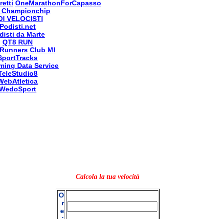
retti
OneMarathonForCapasso
 Championchip
OI VELOCISTI
Podisti.net
disti da Marte
QT8 RUN
Runners Club MI
SportTracks
ming Data Service
TeleStudio8
WebAtletica
WedoSport
Calcola la tua velocità
O
r
e
: