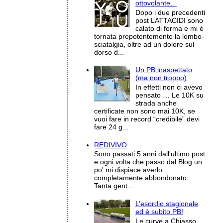
ottovolante…
Dopo i due precedenti
post LATTACIDI sono
calato di forma e mi è
tornata prepotentemente la lombo-
sciatalgia, oltre ad un dolore sul
dorso d...
Un PB inaspettato
(ma non troppo)
In effetti non ci avevo
pensato … Le 10K su
strada anche
certificate non sono mai 10K, se
vuoi fare in record “credibile” devi
fare 24 g...
REDIVIVO
Sono passati 5 anni dall'ultimo post
e ogni volta che passo dal Blog un
po' mi dispiace averlo
completamente abbondonato.
Tanta gent...
L’esordio stagionale
ed è subito PB!
Le curve a Chiasso