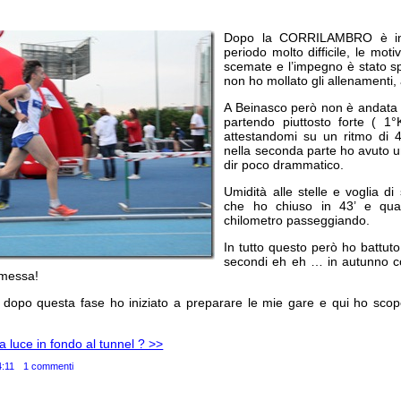
Dopo la CORRILAMBRO è in
periodo molto difficile, le mot
scemate e l’impegno è stato s
non ho mollato gli allenamenti, 
A Beinasco però non è andata 
partendo piuttosto forte ( 1
attestandomi su un ritmo di 4
nella seconda parte ho avuto un
dir poco drammatico.
Umidità alle stelle e voglia di 
che ho chiuso in 43’ e qual
chilometro passeggiando.
In tutto questo però ho battut
secondi eh eh … in autunno 
omessa!
po questa fase ho iniziato a preparare le mie gare e qui ho scop
a luce in fondo al tunnel ? >>
4:11
1 commenti