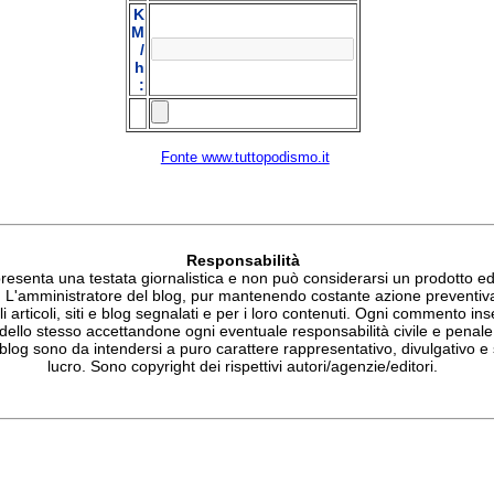
K
M
/
h
:
Fonte www.tuttopodismo.it
Responsabilità
esenta una testata giornalistica e non può considerarsi un prodotto edit
. L'amministratore del blog, pur mantenendo costante azione preventiv
li articoli, siti e blog segnalati e per i loro contenuti. Ogni commento ins
 dello stesso accettandone ogni eventuale responsabilità civile e penale.
blog sono da intendersi a puro carattere rappresentativo, divulgativo e 
lucro. Sono copyright dei rispettivi autori/agenzie/editori.