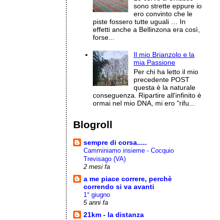
sono strette eppure io
ero convinto che le
piste fossero tutte uguali … In
effetti anche a Bellinzona era così,
forse...
Il mio Brianzolo e la
mia Passione
Per chi ha letto il mio
precedente POST
questa è la naturale
conseguenza. Ripartire all'infinito è
ormai nel mio DNA, mi ero "rifu...
Blogroll
sempre di corsa.....
Camminiamo insieme - Cocquio
Trevisago (VA)
2 mesi fa
a me piace correre, perchè
correndo si va avanti
1° giugno
5 anni fa
21km - la distanza