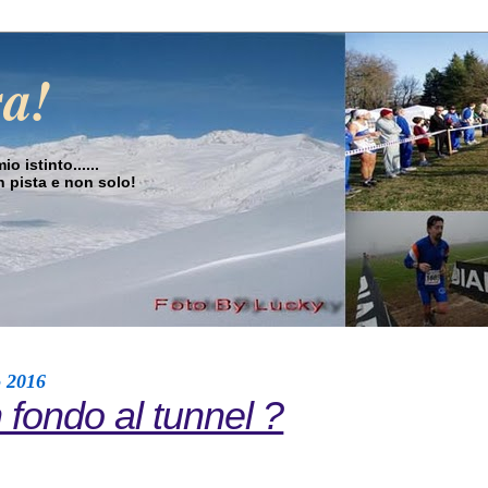
sa!
o istinto......
in pista e non solo!
o 2016
n fondo al tunnel ?