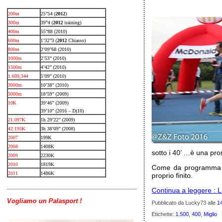
200m
25”54 (
2012
)
300m
39”4 (
2012
training)
400m
55”88 (2010)
600m
1’32”3 (
2012
Chiasso)
800m
2’09”68 (2010)
1000m
2’53” (2010)
1500m
4’42” (2010)
1.609,344
5’09” (2010)
3000m
10’38” (2010)
5000m
18’59” (2009)
10K
39’46” (2009)
39’10” (2016 – Dj10)
21.097K
1h 29’22” (2009)
42.195K
3h 38’09” (2008)
2007
199K
2008
1408K
sotto i 40’ …è una pr
2009
2230K
2010
1819K
Come da programma do
2011
1486K
proprio finito.
Continua a leggere : L
Vogliamo un Palasport !
Pubblicato da Lucky73
alle
1
Etichette:
1.500
,
400
,
Miglio