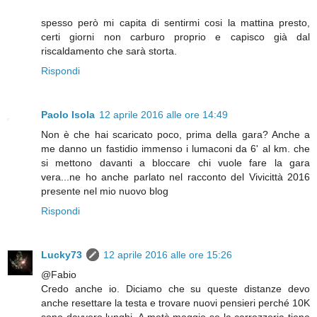
spesso però mi capita di sentirmi cosi la mattina presto,
certi giorni non carburo proprio e capisco già dal
riscaldamento che sarà storta.
Rispondi
Paolo Isola
12 aprile 2016 alle ore 14:49
Non è che hai scaricato poco, prima della gara? Anche a
me danno un fastidio immenso i lumaconi da 6' al km. che
si mettono davanti a bloccare chi vuole fare la gara
vera...ne ho anche parlato nel racconto del Vivicittà 2016
presente nel mio nuovo blog
Rispondi
Lucky73
12 aprile 2016 alle ore 15:26
@Fabio
Credo anche io. Diciamo che su queste distanze devo
anche resettare la testa e trovare nuovi pensieri perché 10K
sono davvero lunghi. A metà maggio se la carrozzeria tiene