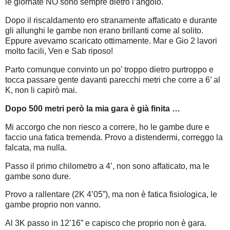
le giornate NO sono sempre dietro l’angolo.
Dopo il riscaldamento ero stranamente affaticato e durante
gli allunghi le gambe non erano brillanti come al solito.
Eppure avevamo scaricato ottimamente. Mar e Gio 2 lavori
molto facili, Ven e Sab riposo!
Parto comunque convinto un po’ troppo dietro purtroppo e
tocca passare gente davanti parecchi metri che corre a 6’ al
K, non li capirò mai.
Dopo 500 metri però la mia gara è già finita …
Mi accorgo che non riesco a correre, ho le gambe dure e
faccio una fatica tremenda. Provo a distendermi, correggo la
falcata, ma nulla.
Passo il primo chilometro a 4’, non sono affaticato, ma le
gambe sono dure.
Provo a rallentare (2K 4’05”), ma non è fatica fisiologica, le
gambe proprio non vanno.
Al 3K passo in 12’16” e capisco che proprio non è gara.