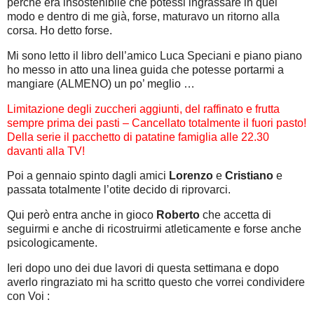
perchè era insostenibile che potessi ingrassare in quel
modo e dentro di me già, forse, maturavo un ritorno alla
corsa. Ho detto forse.
Mi sono letto il libro dell’amico Luca Speciani e piano piano
ho messo in atto una linea guida che potesse portarmi a
mangiare (ALMENO) un po’ meglio …
Limitazione degli zuccheri aggiunti, del raffinato e frutta
sempre prima dei pasti – Cancellato totalmente il fuori pasto!
Della serie il pacchetto di patatine famiglia alle 22.30
davanti alla TV!
Poi a gennaio spinto dagli amici
Lorenzo
e
Cristiano
e
passata totalmente l’otite decido di riprovarci.
Qui però entra anche in gioco
Roberto
che accetta di
seguirmi e anche di ricostruirmi atleticamente e forse anche
psicologicamente.
Ieri dopo uno dei due lavori di questa settimana e dopo
averlo ringraziato mi ha scritto questo che vorrei condividere
con Voi :