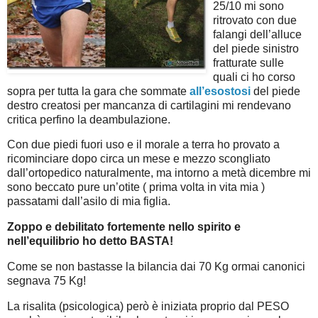
25/10 mi sono
ritrovato con due
falangi dell’alluce
del piede sinistro
fratturate sulle
quali ci ho corso
sopra per tutta la gara che sommate
all’esostosi
del piede
destro creatosi per mancanza di cartilagini mi rendevano
critica perfino la deambulazione.
Con due piedi fuori uso e il morale a terra ho provato a
ricominciare dopo circa un mese e mezzo scongliato
dall’ortopedico naturalmente, ma intorno a metà dicembre mi
sono beccato pure un’otite ( prima volta in vita mia )
passatami dall’asilo di mia figlia.
Zoppo e debilitato fortemente nello spirito e
nell’equilibrio ho detto BASTA!
Come se non bastasse la bilancia dai 70 Kg ormai canonici
segnava 75 Kg!
La risalita (psicologica) però è iniziata proprio dal PESO