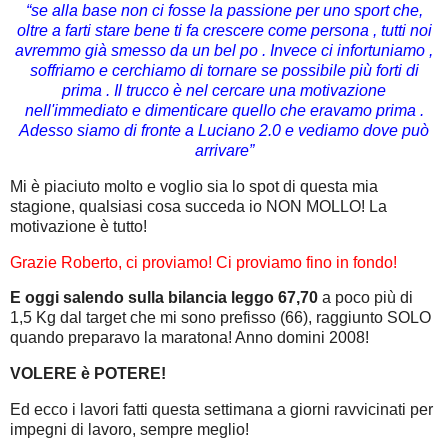
“se alla base non ci fosse la passione per uno sport che,
oltre a farti stare bene ti fa crescere come persona , tutti noi
avremmo già smesso da un bel po . Invece ci infortuniamo ,
soffriamo e cerchiamo di tornare se possibile più forti di
prima . Il trucco è nel cercare una motivazione
nell'immediato e dimenticare quello che eravamo prima .
Adesso siamo di fronte a Luciano 2.0 e vediamo dove può
arrivare”
Mi è piaciuto molto e voglio sia lo spot di questa mia
stagione, qualsiasi cosa succeda io NON MOLLO! La
motivazione è tutto!
Grazie Roberto, ci proviamo! Ci proviamo fino in fondo!
E oggi salendo sulla bilancia leggo 67,70
a poco più di
1,5 Kg dal target che mi sono prefisso (66), raggiunto SOLO
quando preparavo la maratona! Anno domini 2008!
VOLERE è POTERE!
Ed ecco i lavori fatti questa settimana a giorni ravvicinati per
impegni di lavoro, sempre meglio!