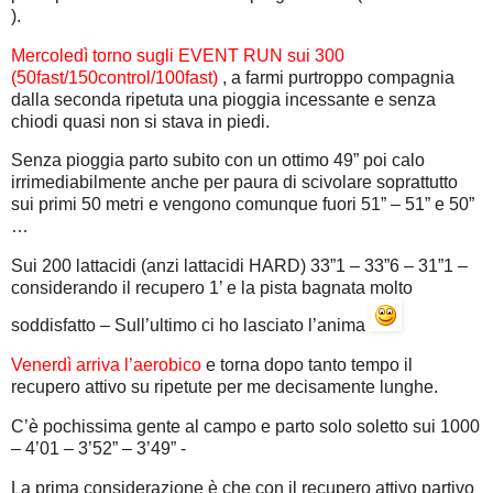
).
Mercoledì torno sugli EVENT RUN sui 300
(50fast/150control/100fast)
, a farmi purtroppo compagnia
dalla seconda ripetuta una pioggia incessante e senza
chiodi quasi non si stava in piedi.
Senza pioggia parto subito con un ottimo 49” poi calo
irrimediabilmente anche per paura di scivolare soprattutto
sui primi 50 metri e vengono comunque fuori 51” – 51” e 50”
…
Sui 200 lattacidi (anzi lattacidi HARD) 33”1 – 33”6 – 31”1 –
considerando il recupero 1’ e la pista bagnata molto
soddisfatto – Sull’ultimo ci ho lasciato l’anima
Venerdì arriva l’aerobico
e torna dopo tanto tempo il
recupero attivo su ripetute per me decisamente lunghe.
C’è pochissima gente al campo e parto solo soletto sui 1000
– 4’01 – 3’52” – 3’49” -
La prima considerazione è che con il recupero attivo partivo