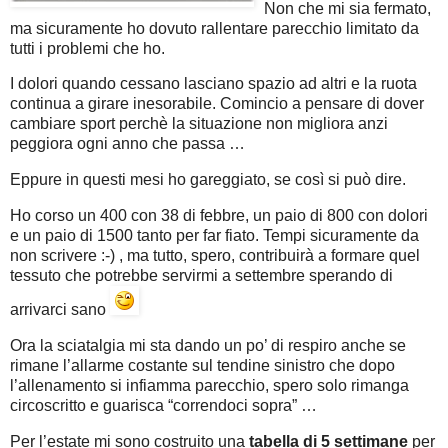
Non che mi sia fermato,
ma sicuramente ho dovuto rallentare parecchio limitato da
tutti i problemi che ho.
I dolori quando cessano lasciano spazio ad altri e la ruota
continua a girare inesorabile. Comincio a pensare di dover
cambiare sport perchè la situazione non migliora anzi
peggiora ogni anno che passa …
Eppure in questi mesi ho gareggiato, se così si può dire.
Ho corso un 400 con 38 di febbre, un paio di 800 con dolori
e un paio di 1500 tanto per far fiato. Tempi sicuramente da
non scrivere :-) , ma tutto, spero, contribuirà a formare quel
tessuto che potrebbe servirmi a settembre sperando di
arrivarci sano
Ora la sciatalgia mi sta dando un po’ di respiro anche se
rimane l’allarme costante sul tendine sinistro che dopo
l’allenamento si infiamma parecchio, spero solo rimanga
circoscritto e guarisca “correndoci sopra” …
Per l’estate mi sono costruito una
tabella di 5 settimane
per