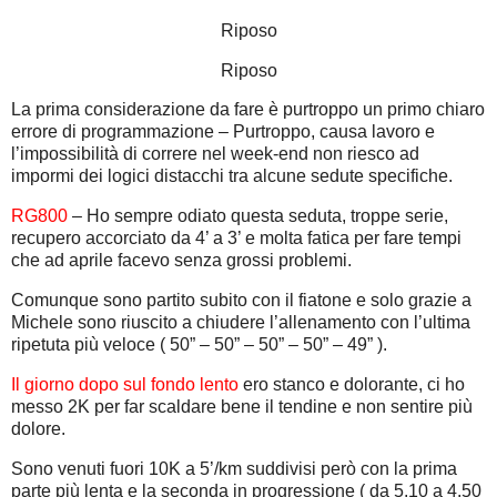
Riposo
Riposo
La prima considerazione da fare è purtroppo un primo chiaro
errore di programmazione – Purtroppo, causa lavoro e
l’impossibilità di correre nel week-end non riesco ad
impormi dei logici distacchi tra alcune sedute specifiche.
RG800
– Ho sempre odiato questa seduta, troppe serie,
recupero accorciato da 4’ a 3’ e molta fatica per fare tempi
che ad aprile facevo senza grossi problemi.
Comunque sono partito subito con il fiatone e solo grazie a
Michele sono riuscito a chiudere l’allenamento con l’ultima
ripetuta più veloce ( 50” – 50” – 50” – 50” – 49” ).
Il giorno dopo sul fondo lento
ero stanco e dolorante, ci ho
messo 2K per far scaldare bene il tendine e non sentire più
dolore.
Sono venuti fuori 10K a 5’/km suddivisi però con la prima
parte più lenta e la seconda in progressione ( da 5.10 a 4.50