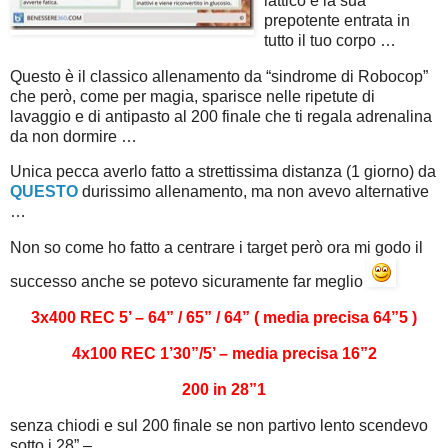
lattico e la sua
prepotente entrata in
tutto il tuo corpo …
Questo è il classico allenamento da “sindrome di Robocop”
che però, come per magia, sparisce nelle ripetute di
lavaggio e di antipasto al 200 finale che ti regala adrenalina
da non dormire …
Unica pecca averlo fatto a strettissima distanza (1 giorno) da
QUESTO
durissimo allenamento, ma non avevo alternative
…
Non so come ho fatto a centrare i target però ora mi godo il
successo anche se potevo sicuramente far meglio
3x400 REC 5’ – 64” / 65” / 64” ( media precisa 64”5 )
4x100 REC 1’30”/5’ – media precisa 16”2
200 in 28”1
senza chiodi e sul 200 finale se non partivo lento scendevo
sotto i 28” –