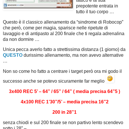
lattico e la sua
prepotente entrata in
tutto il tuo corpo …
Questo è il classico allenamento da “sindrome di Robocop”
che però, come per magia, sparisce nelle ripetute di
lavaggio e di antipasto al 200 finale che ti regala adrenalina
da non dormire …
Unica pecca averlo fatto a strettissima distanza (1 giorno) da
QUESTO
durissimo allenamento, ma non avevo alternative
…
Non so come ho fatto a centrare i target però ora mi godo il
successo anche se potevo sicuramente far meglio
3x400 REC 5’ – 64” / 65” / 64” ( media precisa 64”5 )
4x100 REC 1’30”/5’ – media precisa 16”2
200 in 28”1
senza chiodi e sul 200 finale se non partivo lento scendevo
sotto i 28” –