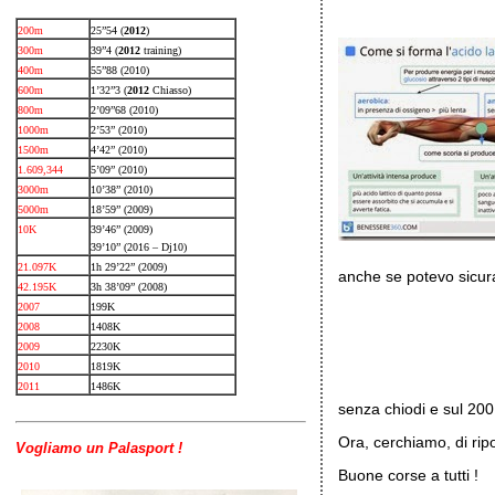
200m
25”54 (
2012
)
300m
39”4 (
2012
training)
400m
55”88 (2010)
600m
1’32”3 (
2012
Chiasso)
800m
2’09”68 (2010)
1000m
2’53” (2010)
1500m
4’42” (2010)
1.609,344
5’09” (2010)
3000m
10’38” (2010)
5000m
18’59” (2009)
10K
39’46” (2009)
39’10” (2016 – Dj10)
21.097K
1h 29’22” (2009)
anche se potevo sicu
42.195K
3h 38’09” (2008)
2007
199K
2008
1408K
2009
2230K
2010
1819K
2011
1486K
senza chiodi e sul 200
Ora, cerchiamo, di ri
Vogliamo un Palasport !
Buone corse a tutti !