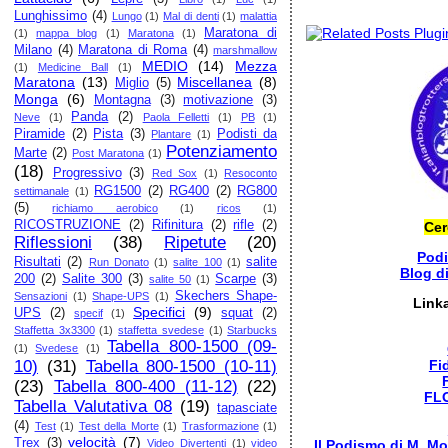
Lunghissimo
(4)
Lungo
(1)
Mal di denti
(1)
malattia
Maratona di
(1)
mappa blog
(1)
Maratona
(1)
Milano
(4)
Maratona di Roma
(4)
marshmallow
MEDIO
(14)
Mezza
(1)
Medicine Ball
(1)
Maratona
(13)
Miscellanea
(8)
Miglio
(5)
Monga
(6)
Montagna
(3)
motivazione
(3)
Panda
(2)
Neve
(1)
Paola Felletti
(1)
PB
(1)
Piramide
(2)
Pista
(3)
Podisti da
Plantare
(1)
Potenziamento
Marte
(2)
Post Maratona
(1)
(18)
Progressivo
(3)
Red Sox
(1)
Resoconto
RG1500
(2)
RG400
(2)
RG800
settimanale
(1)
(5)
richiamo aerobico
(1)
ricos
(1)
RICOSTRUZIONE
(2)
Rifinitura
(2)
rifle
(2)
Cer
Riflessioni
(38)
Ripetute
(20)
Pod
Risultati
(2)
salite
Run Donato
(1)
salite 100
(1)
Blog d
200
(2)
Salite 300
(3)
Scarpe
(3)
salite 50
(1)
Skechers Shape-
Sensazioni
(1)
Shape-UPS
(1)
Link
Specifici
(9)
UPS
(2)
squat
(2)
specif
(1)
Staffetta 3x3300
(1)
staffetta svedese
(1)
Starbucks
Tabella 800-1500 (09-
(1)
Svedese
(1)
Fi
10)
(31)
Tabella 800-1500 (10-11)
(23)
Tabella 800-400 (11-12)
(22)
FL
Tabella Valutativa 08
(19)
tapasciate
(4)
Test
(1)
Test della Morte
(1)
Trasformazione
(1)
velocità
(7)
Trex
(3)
Il Podismo di M. Mo
Video Divertenti
(1)
video