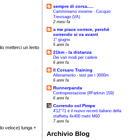
sempre di corsa.....
Camminiamo insieme - Cocquio
Trevisago (VA)
2 mesi fa
a me piace correre, perchè
correndo si va avanti
1° giugno
5 anni fa
io metterci un lento
21km - la distanza
Dei vari modi per cadere
6 anni fa
Il Corsaro Training
Allenamento - test per i 3000m
6 anni fa
Runnerpanda
Controprestazione (#Parkrun 159)
6 anni fa
Correndo col Pimpe
4'12"71 è il nuovo record italiano della
staffetta 4x400 metri M60
7 anni fa
do veloce) lunga +
Archivio Blog