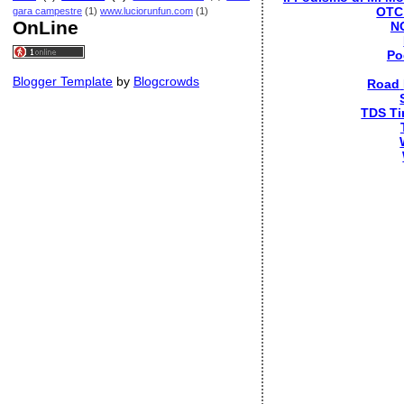
OTC
gara campestre
(1)
www.luciorunfun.com
(1)
OnLine
N
Po
Blogger Template
by
Blogcrowds
Road
TDS Ti