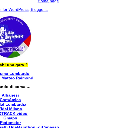
Home page
chi una gara ?
ismo Lombardo
i Matteo Raimondi
ando di corsa …
Albanesi
CorsAmica
dal Lombardia
Fidal Milano
OTRACK video
Gmaps
Pedometer
retti
OneMarathonForCapasso