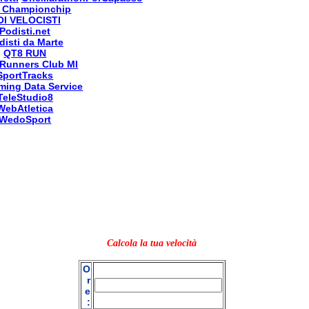
 Championchip
OI VELOCISTI
Podisti.net
disti da Marte
QT8 RUN
Runners Club MI
SportTracks
ming Data Service
TeleStudio8
WebAtletica
WedoSport
Calcola la tua velocità
O
r
e
: