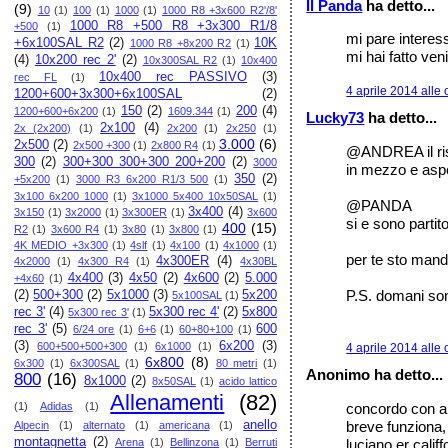
Il Panda
ha detto...
(9)
10
(1)
100
(1)
1000
(1)
1000 R8 +3x600 R2'/8'
1000 R8 +500 R8 +3x300 R1/8
+500
(1)
mi pare interess
+6x100SAL R2
(2)
10K
1000 R8 +8x200 R2
(1)
mi hai fatto ven
(4)
10x200 rec 2'
(2)
10x300SAL R2
(1)
10x400
10x400 rec PASSIVO
(3)
rec FL
(1)
4 aprile 2014 alle 
1200+600+3x300+6x100SAL
(2)
150
(2)
200
(4)
1200+600+6x200
(1)
1609.344
(1)
Lucky73
ha detto...
2x100
(4)
2x (2x200)
(1)
2x200
(1)
2x250
(1)
3.000
(6)
2x500
(2)
2x500 +300
(1)
2x800 R4
(1)
@ANDREA il risc
300
(2)
300+300 300+300 200+200
(2)
3000
in mezzo e aspe
350
(2)
+5x200
(1)
3000 R3 6x200 R1/3 500
(1)
3x100 6x200 1000
(1)
3x1000 5x400 10x50SAL
(1)
@PANDA
3x400
(4)
3x150
(1)
3x2000
(1)
3x300ER
(1)
3x600
si e sono partit
400
(15)
R2
(1)
3x600 R4
(1)
3x80
(1)
3x800
(1)
4K MEDIO +3x300
(1)
4slf
(1)
4x100
(1)
4x1000
(1)
per te sto mand
4x300ER
(4)
4x2000
(1)
4x300 R4
(1)
4x30BL
4x400
(3)
4x50
(2)
4x600
(2)
5.000
+4x60
(1)
P.S. domani 
(2)
500+300
(2)
5x1000
(3)
5x200
5x100SAL
(1)
rec 3'
(4)
5x300 rec 4'
(2)
5x800
5x300 rec 3'
(1)
rec 3'
(5)
600
6/24 ore
(1)
6+6
(1)
60+80+100
(1)
(3)
6x200
(3)
600+500+500+300
(1)
6x1000
(1)
4 aprile 2014 alle 
6x800
(8)
6x300
(1)
6x300SAL
(1)
80 metri
(1)
Anonimo ha detto...
800
(16)
8x1000
(2)
8x50SAL
(1)
acido lattico
Allenamenti
(82)
concordo con an
(1)
Adidas
(1)
breve funziona, 
anello
Alpecin
(1)
alternato
(1)
americana
(1)
montagnetta
(2)
luciano er califf
Arena
(1)
Bellinzona
(1)
Berruti