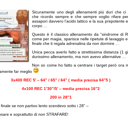
Sicuramente uno degli allenamenti più duri che ci
che ricordo sempre e che sempre voglio rifare pe
assapori davvero l’acido lattico e la sua prepotente ent
corpo …
Questo è il classico allenamento da “sindrome di 
come per magia, sparisce nelle ripetute di lavaggio e
finale che ti regala adrenalina da non dormire …
Unica pecca averlo fatto a strettissima distanza (1 
durissimo allenamento, ma non avevo alternative …
Non so come ho fatto a centrare i target però ora 
ramente far meglio
3x400 REC 5’ – 64” / 65” / 64” ( media precisa 64”5 )
4x100 REC 1’30”/5’ – media precisa 16”2
200 in 28”1
 finale se non partivo lento scendevo sotto i 28” –
posare e soprattutto di non STRAFARE!