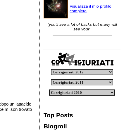
Visualizza il mio profilo
completo
"you'll see a lot of backs but many will
see your"
dopo un lattacido
ece mi son trovato
Top Posts
Blogroll