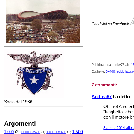
Condividi su Facebook
Pubblicato da Lucky73
alle
1
Etichette:
3x400
,
acido lattico
7 commenti:
Andrea87
ha detto...
Socio dal 1986
Ottimo! A volte
"lunghetto" che 
con il motore br
Argomenti
3 aprile 2014 alle
1.500
1.000
(2)
1.000 +2x400
(1)
1.000 +3x400
(1)