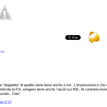
6:16
 la "doppietta" di qualità viene bene anche a me.. L'impressione è che 
stimola la P.A, vengano bene anche i lavori sui 400.. Al contrario inv
uciato.. Ciao"
 ore 17:27