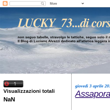
LUCKY_73...di cor
non seguo tabelle, stravolgo le tattiche, seguo solo il mi
Il Blog di Luciano Alvazzi dedicato all'atletica leggera 
giovedì 3 aprile 20
Visualizzazioni totali
Assaporar
NaN