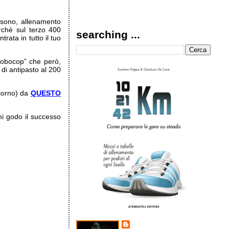
 sono, allenamento
rchè sul terzo 400
searching ...
rata in tutto il tuo
Robocop” che però,
 di antipasto al 200
giorno) da
QUESTO
mi godo il successo