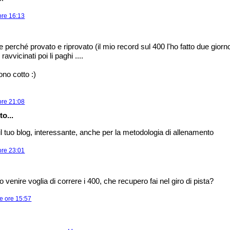
 ore 16:13
perché provato e riprovato (il mio record sul 400 l'ho fatto due giorn
avvicinati poi li paghi ....
ono cotto :)
 ore 21:08
o...
il tuo blog, interessante, anche per la metodologia di allenamento
 ore 23:01
to venire voglia di correre i 400, che recupero fai nel giro di pista?
e ore 15:57