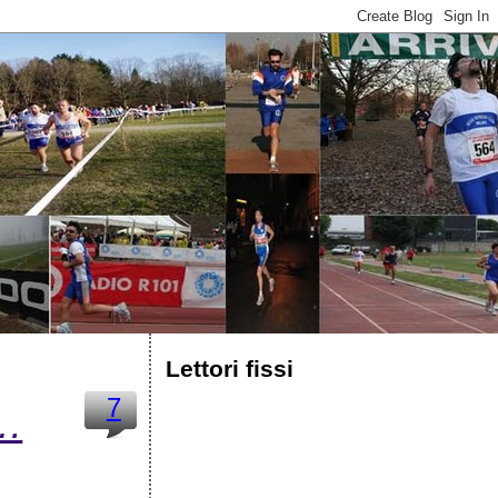
Lettori fissi
7
 …