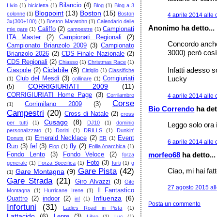
Bilancio
(4)
Livio
(1)
bicicletta
(1)
Blog
(1)
Blog a 3
Blogpoint
(13)
Boston
(15)
colonne
(1)
Boston
4 aprile 2014 alle
3x(300+100)
(1)
Boston Maratohn
(1)
Calendario delle
Anonimo ha detto...
Califfo
(2)
Campionati
mie gare
(1)
campestre
(1)
ITA Master
(2)
Campionati Regionali
(2)
Concordo anche 
Campionato Brianzolo 2009
(3)
Campionato
3000) però così r
Brianzolo 2026
(2)
CDS Finale Nazionale
(2)
CDS Regionali
(2)
Chiasso
(1)
Christmas Race
(1)
Ciclabile
(8)
Infatti adesso s
Ciaspole
(2)
Cittiglio
(1)
Classifiche
Lucky
Club del Mesdì
(3)
Corrigiuriati
(1)
collinare
(1)
CORRIGIURIATI 2009
(11)
(5)
CORRIGIURIATI Home Page
(3)
Corrilambro
4 aprile 2014 alle
Corse
Corrimilano 2009
(3)
(1)
Bio Correndo
ha dett
Campestri
(20)
Cross di Natale
(2)
cross
Cusago
(8)
per tutti
(1)
DJ10
(1)
dominio
Leggo solo ora 
personalizzato
(1)
Dorini
(1)
DRILLS
(1)
Dunkin'
Emerald Necklace
(2)
Event
Donuts
(1)
ER
(1)
6 aprile 2014 alle
Run
(3)
fef
(3)
fly
(2)
Flop
(1)
Follia Anarchica
(1)
morfeo68
ha detto...
Fondo Lento
(3)
Fondo Veloce
(2)
forza
Foto
(3)
generale
(1)
Forza Specifica
(1)
furti
(1)
g
Ciao, mi hai fat
Gare Pista
(42)
Gare Montagna
(9)
(1)
Gare Strada
(21)
Giro Alvazzi
(3)
Gite
27 agosto 2015 all
Il Fantastico
Montagna
(1)
Hurricane Irene
(1)
Influenza
(6)
Quattro
(2)
indoor
(2)
inf
(1)
Posta un commento
Infortuni
(31)
Ladies Road in Pista
(1)
Lattacido
(6)
Lepre
(3)
Libro
(1)
Luc
(1)