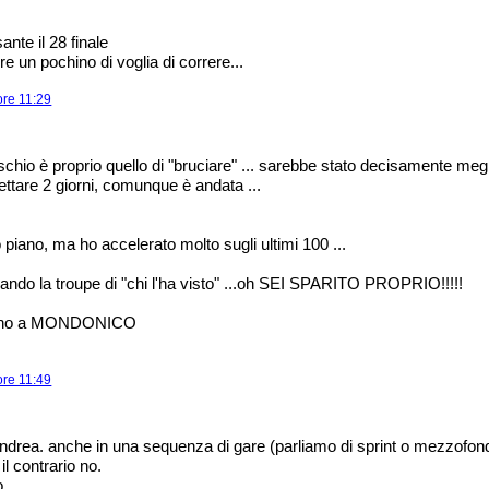
ante il 28 finale
ire un pochino di voglia di correre...
ore 11:29
hio è proprio quello di "bruciare" ... sarebbe stato decisamente megl
ttare 2 giorni, comunque è andata ...
o piano, ma ho accelerato molto sugli ultimi 100 ...
ando la troupe di "chi l'ha visto" ...oh SEI SPARITO PROPRIO!!!!!
sono a MONDONICO
ore 11:49
drea. anche in una sequenza di gare (parliamo di sprint o mezzofon
il contrario no.
o.