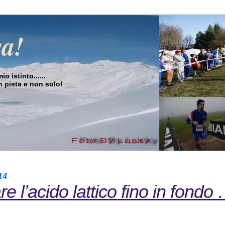
sa!
o istinto......
in pista e non solo!
14
e l’acido lattico fino in fondo