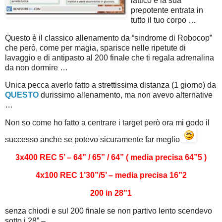
lattico e la sua
prepotente entrata in
tutto il tuo corpo …
Questo è il classico allenamento da “sindrome di Robocop”
che però, come per magia, sparisce nelle ripetute di
lavaggio e di antipasto al 200 finale che ti regala adrenalina
da non dormire …
Unica pecca averlo fatto a strettissima distanza (1 giorno) da
QUESTO
durissimo allenamento, ma non avevo alternative
…
Non so come ho fatto a centrare i target però ora mi godo il
successo anche se potevo sicuramente far meglio
3x400 REC 5’ – 64” / 65” / 64” ( media precisa 64”5 )
4x100 REC 1’30”/5’ – media precisa 16”2
200 in 28”1
senza chiodi e sul 200 finale se non partivo lento scendevo
sotto i 28” –