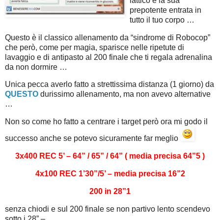
lattico e la sua
prepotente entrata in
tutto il tuo corpo …
Questo è il classico allenamento da “sindrome di Robocop”
che però, come per magia, sparisce nelle ripetute di
lavaggio e di antipasto al 200 finale che ti regala adrenalina
da non dormire …
Unica pecca averlo fatto a strettissima distanza (1 giorno) da
QUESTO
durissimo allenamento, ma non avevo alternative
…
Non so come ho fatto a centrare i target però ora mi godo il
successo anche se potevo sicuramente far meglio
3x400 REC 5’ – 64” / 65” / 64” ( media precisa 64”5 )
4x100 REC 1’30”/5’ – media precisa 16”2
200 in 28”1
senza chiodi e sul 200 finale se non partivo lento scendevo
sotto i 28” –