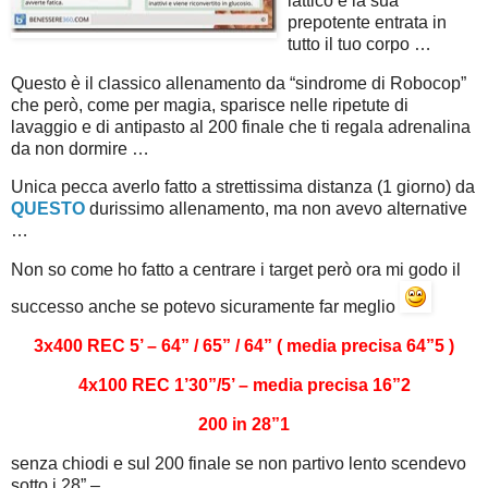
lattico e la sua
prepotente entrata in
tutto il tuo corpo …
Questo è il classico allenamento da “sindrome di Robocop”
che però, come per magia, sparisce nelle ripetute di
lavaggio e di antipasto al 200 finale che ti regala adrenalina
da non dormire …
Unica pecca averlo fatto a strettissima distanza (1 giorno) da
QUESTO
durissimo allenamento, ma non avevo alternative
…
Non so come ho fatto a centrare i target però ora mi godo il
successo anche se potevo sicuramente far meglio
3x400 REC 5’ – 64” / 65” / 64” ( media precisa 64”5 )
4x100 REC 1’30”/5’ – media precisa 16”2
200 in 28”1
senza chiodi e sul 200 finale se non partivo lento scendevo
sotto i 28” –