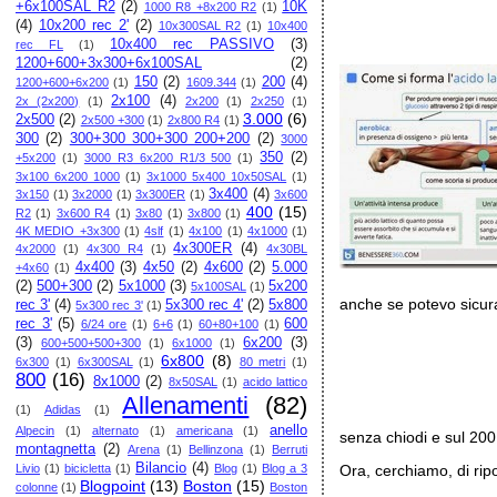
+6x100SAL R2
(2)
10K
1000 R8 +8x200 R2
(1)
(4)
10x200 rec 2'
(2)
10x300SAL R2
(1)
10x400
10x400 rec PASSIVO
(3)
rec FL
(1)
1200+600+3x300+6x100SAL
(2)
150
(2)
200
(4)
1200+600+6x200
(1)
1609.344
(1)
2x100
(4)
2x (2x200)
(1)
2x200
(1)
2x250
(1)
3.000
(6)
2x500
(2)
2x500 +300
(1)
2x800 R4
(1)
300
(2)
300+300 300+300 200+200
(2)
3000
350
(2)
+5x200
(1)
3000 R3 6x200 R1/3 500
(1)
3x100 6x200 1000
(1)
3x1000 5x400 10x50SAL
(1)
3x400
(4)
3x150
(1)
3x2000
(1)
3x300ER
(1)
3x600
400
(15)
R2
(1)
3x600 R4
(1)
3x80
(1)
3x800
(1)
4K MEDIO +3x300
(1)
4slf
(1)
4x100
(1)
4x1000
(1)
4x300ER
(4)
4x2000
(1)
4x300 R4
(1)
4x30BL
4x400
(3)
4x50
(2)
4x600
(2)
5.000
+4x60
(1)
(2)
500+300
(2)
5x1000
(3)
5x200
5x100SAL
(1)
anche se potevo sicu
rec 3'
(4)
5x300 rec 4'
(2)
5x800
5x300 rec 3'
(1)
rec 3'
(5)
600
6/24 ore
(1)
6+6
(1)
60+80+100
(1)
(3)
6x200
(3)
600+500+500+300
(1)
6x1000
(1)
6x800
(8)
6x300
(1)
6x300SAL
(1)
80 metri
(1)
800
(16)
8x1000
(2)
8x50SAL
(1)
acido lattico
Allenamenti
(82)
(1)
Adidas
(1)
anello
Alpecin
(1)
alternato
(1)
americana
(1)
senza chiodi e sul 200
montagnetta
(2)
Arena
(1)
Bellinzona
(1)
Berruti
Bilancio
(4)
Ora, cerchiamo, di ri
Livio
(1)
bicicletta
(1)
Blog
(1)
Blog a 3
Blogpoint
(13)
Boston
(15)
colonne
(1)
Boston