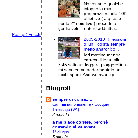
Nonostante qualche
intoppo la mia
preparazione alla 10K
obiettivo ( a questo
punto 2° obiettivo ) procede a
gonfie vele. Tenterò addirittura...
Post più vecchi
2009-2010 Riflessioni
di un Podista sempre
meno anarchico...
Ieri mattina mentre
correvo il lento alle
7.45 sotto un leggera pioggerellina
mi sono come addormentato ad
occhi aperti. Andavo avanti p...
Blogroll
sempre di corsa.....
Camminiamo insieme - Cocquio
Trevisago (VA)
2 mesi fa
a me piace correre, perchè
correndo si va avanti
1° giugno
5 anni fa