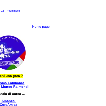
6:16
7 commenti
Home page
chi una gara ?
ismo Lombardo
i Matteo Raimondi
ando di corsa …
Albanesi
CorsAmica