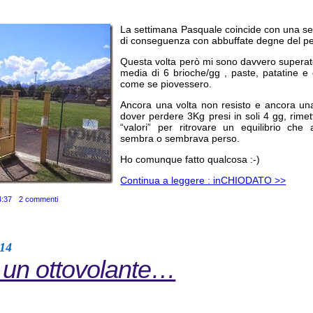
La settimana Pasquale coincide con una se
di conseguenza con abbuffate degne del peg
Questa volta però mi sono davvero superat
media di 6 brioche/gg , paste, patatine e o
come se piovessero.
Ancora una volta non resisto e ancora una
dover perdere 3Kg presi in soli 4 gg, rimet
“valori” per ritrovare un equilibrio che
sembra o sembrava perso.
Ho comunque fatto qualcosa :-)
Continua a leggere : inCHIODATO >>
4:37
2 commenti
014
un ottovolante…