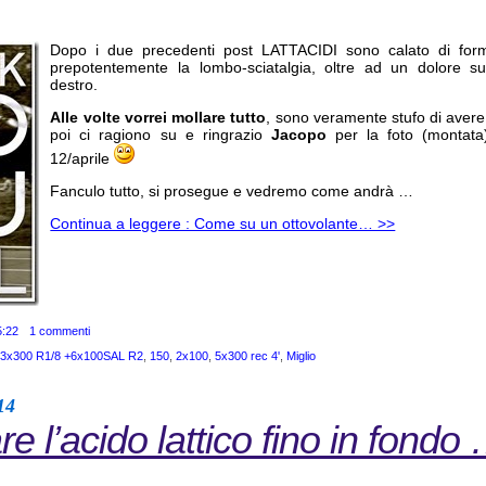
Dopo i due precedenti post LATTACIDI sono calato di for
prepotentemente la lombo-sciatalgia, oltre ad un dolore s
destro.
Alle volte vorrei mollare tutto
, sono veramente stufo di aver
poi ci ragiono su e ringrazio
Jacopo
per la foto (montata)
12/aprile
Fanculo tutto, si prosegue e vedremo come andrà …
Continua a leggere : Come su un ottovolante… >>
5:22
1 commenti
+3x300 R1/8 +6x100SAL R2
,
150
,
2x100
,
5x300 rec 4'
,
Miglio
14
e l’acido lattico fino in fondo