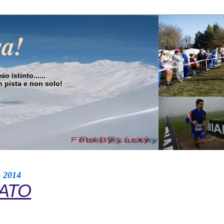
sa!
o istinto......
in pista e non solo!
e 2014
DATO