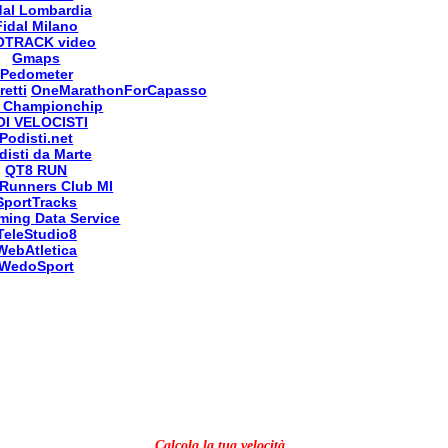
dal Lombardia
Fidal Milano
OTRACK video
Gmaps
Pedometer
retti
OneMarathonForCapasso
 Championchip
OI VELOCISTI
Podisti.net
disti da Marte
QT8 RUN
Runners Club MI
SportTracks
ming Data Service
TeleStudio8
WebAtletica
WedoSport
Calcola la tua velocità