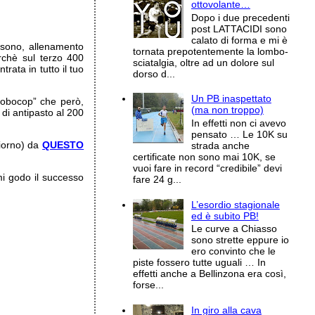
ottovolante…
Dopo i due precedenti
post LATTACIDI sono
calato di forma e mi è
 sono, allenamento
tornata prepotentemente la lombo-
rchè sul terzo 400
sciatalgia, oltre ad un dolore sul
rata in tutto il tuo
dorso d...
Un PB inaspettato
Robocop” che però,
(ma non troppo)
 di antipasto al 200
In effetti non ci avevo
pensato … Le 10K su
giorno) da
QUESTO
strada anche
certificate non sono mai 10K, se
vuoi fare in record “credibile” devi
mi godo il successo
fare 24 g...
L’esordio stagionale
ed è subito PB!
Le curve a Chiasso
sono strette eppure io
ero convinto che le
piste fossero tutte uguali … In
effetti anche a Bellinzona era così,
forse...
In giro alla cava