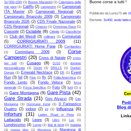
Buone corse a tutti !
3x(300+100)
(1)
Boston Maratohn
(1)
Calendario delle
Califfo
(2)
Campionati
mie gare
(1)
campestre
(1)
ITA Master
(2)
Campionati Regionali
(2)
Pubblicato da Lucky73
alle
1
Campionato Brianzolo 2009
(3)
Campionato
Etichette:
3x400
,
acido lattico
Brianzolo 2026
(2)
CDS Finale Nazionale
(2)
CDS Regionali
(2)
Chiasso
(1)
Christmas Race
(1)
Ciclabile
(8)
Ciaspole
(2)
Cittiglio
(1)
Classifiche
Club del Mesdì
(3)
Corrigiuriati
(1)
collinare
(1)
CORRIGIURIATI 2009
(11)
(5)
CORRIGIURIATI Home Page
(3)
Corrilambro
Corse
Corrimilano 2009
(3)
(1)
Campestri
(20)
Cross di Natale
(2)
cross
Cusago
(8)
per tutti
(1)
DJ10
(1)
dominio
personalizzato
(1)
Dorini
(1)
DRILLS
(1)
Dunkin'
Emerald Necklace
(2)
Event
Donuts
(1)
ER
(1)
Run
(3)
fef
(3)
fly
(2)
Flop
(1)
Follia Anarchica
(1)
Fondo Lento
(3)
Fondo Veloce
(2)
forza
Foto
(3)
generale
(1)
Forza Specifica
(1)
furti
(1)
g
Gare Pista
(42)
Gare Montagna
(9)
(1)
Cer
Gare Strada
(21)
Giro Alvazzi
(3)
Gite
Pod
Il Fantastico
Montagna
(1)
Hurricane Irene
(1)
Blog d
Influenza
(6)
Quattro
(2)
indoor
(2)
inf
(1)
Infortuni
(31)
Ladies Road in Pista
(1)
Link
Lattacido
(6)
Lepre
(3)
Libro
(1)
Luc
(1)
Lunghissimo
(4)
Lungo
(1)
Mal di denti
(1)
malattia
Maratona di
(1)
mappa blog
(1)
Maratona
(1)