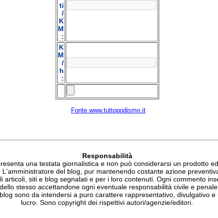
ti
/
K
M
:
K
M
/
h
:
Fonte www.tuttopodismo.it
Responsabilità
esenta una testata giornalistica e non può considerarsi un prodotto edit
. L'amministratore del blog, pur mantenendo costante azione preventiv
li articoli, siti e blog segnalati e per i loro contenuti. Ogni commento ins
 dello stesso accettandone ogni eventuale responsabilità civile e penale.
blog sono da intendersi a puro carattere rappresentativo, divulgativo e 
lucro. Sono copyright dei rispettivi autori/agenzie/editori.