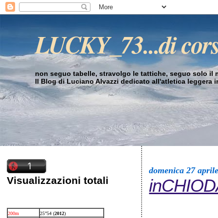
LUCKY_73...di cor
non seguo tabelle, stravolgo le tattiche, seguo solo il mi
Il Blog di Luciano Alvazzi dedicato all'atletica leggera 
domenica 27 april
Visualizzazioni totali
inCHIO
200m
25”54 (
2012
)