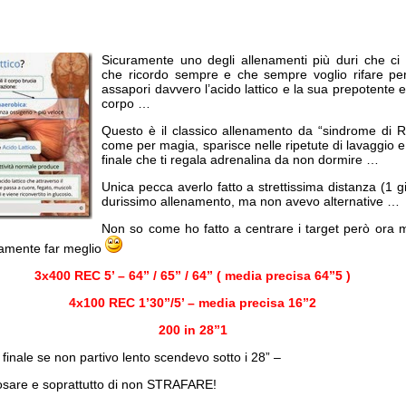
Sicuramente uno degli allenamenti più duri che ci
che ricordo sempre e che sempre voglio rifare pe
assapori davvero l’acido lattico e la sua prepotente ent
corpo …
Questo è il classico allenamento da “sindrome di 
come per magia, sparisce nelle ripetute di lavaggio e
finale che ti regala adrenalina da non dormire …
Unica pecca averlo fatto a strettissima distanza (1 
durissimo allenamento, ma non avevo alternative …
Non so come ho fatto a centrare i target però ora 
ramente far meglio
3x400 REC 5’ – 64” / 65” / 64” ( media precisa 64”5 )
4x100 REC 1’30”/5’ – media precisa 16”2
200 in 28”1
 finale se non partivo lento scendevo sotto i 28” –
posare e soprattutto di non STRAFARE!