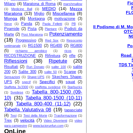
Fi
Milano
(4)
Maratona di Roma
(4)
marshmallow
MEDIO
(14)
Mezza
(1)
Medicine Ball
(1)
FL
Maratona
(13)
Miscellanea
(8)
Miglio
(5)
Monga
(6)
Montagna
(3)
motivazione
(3)
Panda
(2)
Neve
(1)
Paola Felletti
(1)
PB
(1)
Il Podismo di M. Mo
Piramide
(2)
Pista
(3)
Podisti da
Plantare
(1)
OTC
Potenziamento
Marte
(2)
Post Maratona
(1)
N
(18)
Progressivo
(3)
Red Sox
(1)
Resoconto
Po
RG1500
(2)
RG400
(2)
RG800
settimanale
(1)
(5)
richiamo aerobico
(1)
ricos
(1)
Road
RICOSTRUZIONE
(2)
Rifinitura
(2)
rifle
(2)
Riflessioni
(38)
Ripetute
(20)
TDS Ti
Risultati
(2)
salite
Run Donato
(1)
salite 100
(1)
200
(2)
Salite 300
(3)
Scarpe
(3)
salite 50
(1)
Skechers Shape-
Sensazioni
(1)
Shape-UPS
(1)
Specifici
(9)
UPS
(2)
squat
(2)
specif
(1)
Staffetta 3x3300
(1)
staffetta svedese
(1)
Starbucks
Tabella 800-1500 (09-
(1)
Svedese
(1)
10)
(31)
Tabella 800-1500 (10-11)
(23)
Tabella 800-400 (11-12)
(22)
Tabella Valutativa 08
(19)
tapasciate
(4)
Test
(1)
Test della Morte
(1)
Trasformazione
(1)
velocità
(7)
Trex
(3)
Video Divertenti
(1)
video
gara campestre
(1)
www.luciorunfun.com
(1)
OnLine