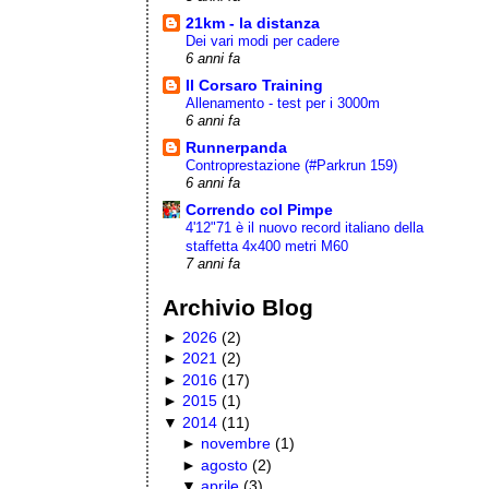
21km - la distanza
Dei vari modi per cadere
6 anni fa
Il Corsaro Training
Allenamento - test per i 3000m
6 anni fa
Runnerpanda
Controprestazione (#Parkrun 159)
6 anni fa
Correndo col Pimpe
4'12"71 è il nuovo record italiano della
staffetta 4x400 metri M60
7 anni fa
Archivio Blog
►
2026
(
2
)
►
2021
(
2
)
►
2016
(
17
)
►
2015
(
1
)
▼
2014
(
11
)
►
novembre
(
1
)
►
agosto
(
2
)
▼
aprile
(
3
)