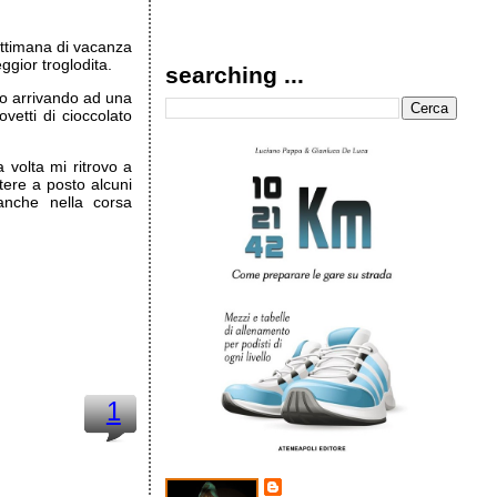
ttimana di vacanza
gior troglodita.
searching ...
o arrivando ad una
vetti di cioccolato
 volta mi ritrovo a
tere a posto alcuni
 anche nella corsa
1