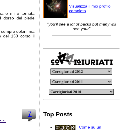
Visualizza il mio profilo
completo
ma e mi è tornata
ul dorso del piede
"you'll see a lot of backs but many will
see your"
e sempre dolori, ma
 del 150 corso il
7
Top Posts
 …
Come su un