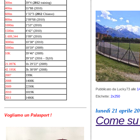
300m
39”4 (
2012
training)
400m
55”88 (2010)
600m
1’32”3 (
2012
Chiasso)
800m
2’09”68 (2010)
1000m
2’53” (2010)
1500m
4’42” (2010)
1.609,344
5’09” (2010)
3000m
10’38” (2010)
5000m
18’59” (2009)
10K
39’46” (2009)
39’10” (2016 – Dj10)
21.097K
1h 29’22” (2009)
42.195K
3h 38’09” (2008)
2007
199K
2008
1408K
2009
2230K
Pubblicato da Lucky73
alle
1
2010
1819K
Etichette:
2x250
2011
1486K
lunedì 21 aprile 2
Vogliamo un Palasport !
Come su 