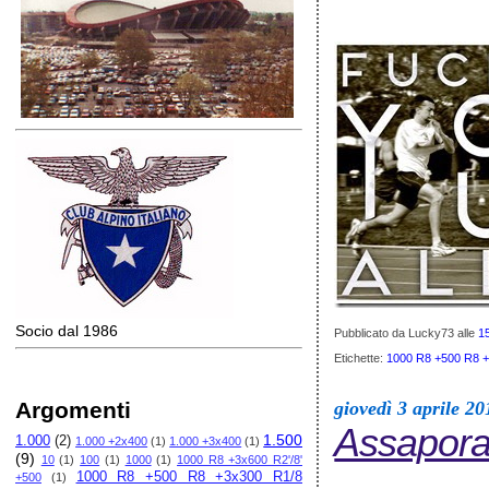
Socio dal 1986
Pubblicato da Lucky73
alle
1
Etichette:
1000 R8 +500 R8 
giovedì 3 aprile 20
Argomenti
Assaporar
1.500
1.000
(2)
1.000 +2x400
(1)
1.000 +3x400
(1)
(9)
10
(1)
100
(1)
1000
(1)
1000 R8 +3x600 R2'/8'
1000 R8 +500 R8 +3x300 R1/8
+500
(1)