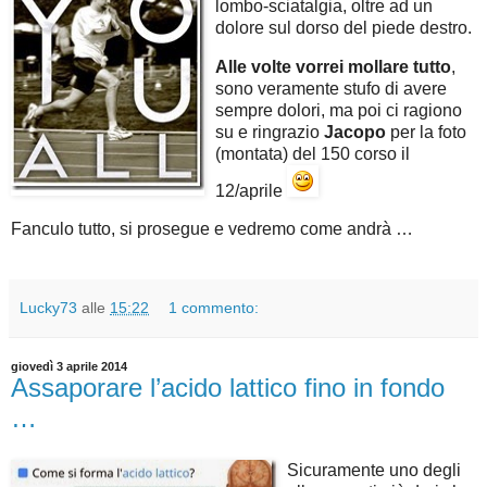
lombo-sciatalgia, oltre ad un
dolore sul dorso del piede destro.
Alle volte vorrei mollare tutto
,
sono veramente stufo di avere
sempre dolori, ma poi ci ragiono
su e ringrazio
Jacopo
per la foto
(montata) del 150 corso il
12/aprile
Fanculo tutto, si prosegue e vedremo come andrà …
Lucky73
alle
15:22
1 commento:
giovedì 3 aprile 2014
Assaporare l’acido lattico fino in fondo
…
Sicuramente uno degli