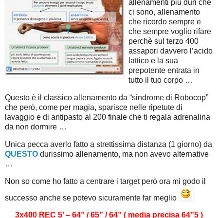
allenamenti più duri che
ci sono, allenamento
che ricordo sempre e
che sempre voglio rifare
perchè sul terzo 400
assapori davvero l’acido
lattico e la sua
prepotente entrata in
tutto il tuo corpo …
Questo è il classico allenamento da “sindrome di Robocop”
che però, come per magia, sparisce nelle ripetute di
lavaggio e di antipasto al 200 finale che ti regala adrenalina
da non dormire …
Unica pecca averlo fatto a strettissima distanza (1 giorno) da
QUESTO
durissimo allenamento, ma non avevo alternative
…
Non so come ho fatto a centrare i target però ora mi godo il
successo anche se potevo sicuramente far meglio
3x400 REC 5’ – 64” / 65” / 64” ( media precisa 64”5 )