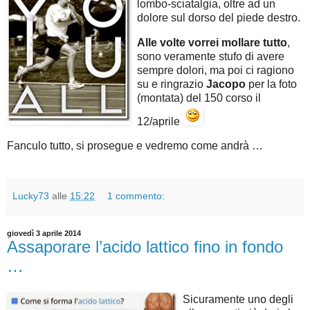
lombo-sciatalgia, oltre ad un
dolore sul dorso del piede destro.
Alle volte vorrei mollare tutto
,
sono veramente stufo di avere
sempre dolori, ma poi ci ragiono
su e ringrazio
Jacopo
per la foto
(montata) del 150 corso il
12/aprile
Fanculo tutto, si prosegue e vedremo come andrà …
Lucky73
alle
15:22
1 commento:
giovedì 3 aprile 2014
Assaporare l’acido lattico fino in fondo
…
Sicuramente uno degli