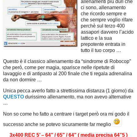
allenamenti più duri che
ci sono, allenamento
che ricordo sempre e
che sempre voglio rifare
perchè sul terzo 400
assapori davvero l’acido
lattico e la sua
prepotente entrata in
tutto il tuo corpo …
Questo è il classico allenamento da “sindrome di Robocop”
che però, come per magia, sparisce nelle ripetute di
lavaggio e di antipasto al 200 finale che ti regala adrenalina
da non dormire …
Unica pecca averlo fatto a strettissima distanza (1 giorno) da
QUESTO
durissimo allenamento, ma non avevo alternative
…
Non so come ho fatto a centrare i target però ora mi godo il
successo anche se potevo sicuramente far meglio
3x400 REC 5’ – 64” / 65” / 64” ( media precisa 64”5 )