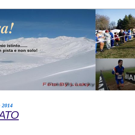
sa!
o istinto......
in pista e non solo!
e 2014
DATO