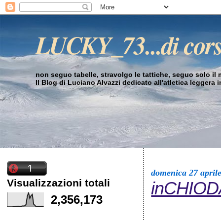
LUCKY_73...di cor
non seguo tabelle, stravolgo le tattiche, seguo solo il mi
Il Blog di Luciano Alvazzi dedicato all'atletica leggera 
domenica 27 april
Visualizzazioni totali
inCHIO
2,356,173