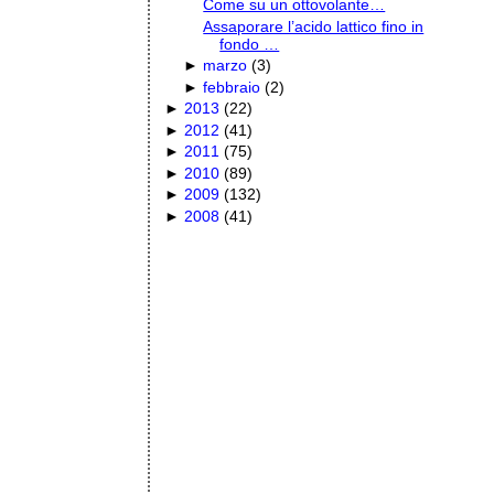
Come su un ottovolante…
Assaporare l’acido lattico fino in
fondo …
►
marzo
(
3
)
►
febbraio
(
2
)
►
2013
(
22
)
►
2012
(
41
)
►
2011
(
75
)
►
2010
(
89
)
►
2009
(
132
)
►
2008
(
41
)