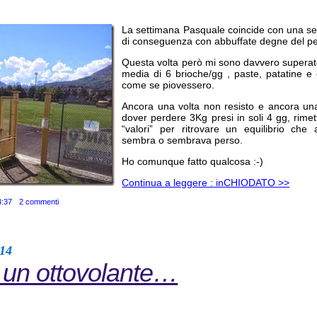
La settimana Pasquale coincide con una se
di conseguenza con abbuffate degne del peg
Questa volta però mi sono davvero superat
media di 6 brioche/gg , paste, patatine e o
come se piovessero.
Ancora una volta non resisto e ancora una
dover perdere 3Kg presi in soli 4 gg, rimet
“valori” per ritrovare un equilibrio che
sembra o sembrava perso.
Ho comunque fatto qualcosa :-)
Continua a leggere : inCHIODATO >>
4:37
2 commenti
014
un ottovolante…