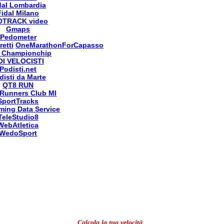
dal Lombardia
Fidal Milano
OTRACK video
Gmaps
Pedometer
retti
OneMarathonForCapasso
 Championchip
OI VELOCISTI
Podisti.net
disti da Marte
QT8 RUN
Runners Club MI
SportTracks
ming Data Service
TeleStudio8
WebAtletica
WedoSport
Calcola la tua velocità