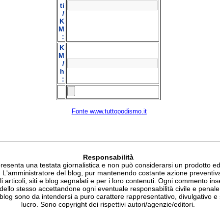
ti
/
K
M
:
K
M
/
h
:
Fonte www.tuttopodismo.it
Responsabilità
esenta una testata giornalistica e non può considerarsi un prodotto edit
. L'amministratore del blog, pur mantenendo costante azione preventiv
li articoli, siti e blog segnalati e per i loro contenuti. Ogni commento ins
 dello stesso accettandone ogni eventuale responsabilità civile e penale.
blog sono da intendersi a puro carattere rappresentativo, divulgativo e 
lucro. Sono copyright dei rispettivi autori/agenzie/editori.