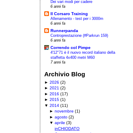
Dei vari modi per cadere
6 anni fa
Il Corsaro Training
Allenamento - test per i 3000m
6 anni fa
Runnerpanda
Controprestazione (#Parkrun 159)
6 anni fa
Correndo col Pimpe
4'12"71 è il nuovo record italiano della
staffetta 4x400 metri M60
7 anni fa
Archivio Blog
►
2026
(
2
)
►
2021
(
2
)
►
2016
(
17
)
►
2015
(
1
)
▼
2014
(
11
)
►
novembre
(
1
)
►
agosto
(
2
)
▼
aprile
(
3
)
inCHIODATO