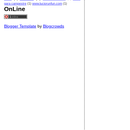
gara campestre
(1)
www.luciorunfun.com
(1)
OnLine
Blogger Template
by
Blogcrowds