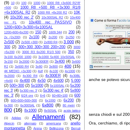
(9)
10
(1)
100
(1)
1000
(1)
1000 R8 +3x600 R2'/8'
1000 R8 +500 R8 +3x300 R1/8
+500
(1)
+6x100SAL R2
(2)
10K
1000 R8 +8x200 R2
(1)
(4)
10x200 rec 2'
(2)
10x300SAL R2
(1)
10x400
10x400 rec PASSIVO
(3)
rec FL
(1)
1200+600+3x300+6x100SAL
(2)
150
(2)
200
(4)
1200+600+6x200
(1)
1609.344
(1)
2x100
(4)
2x (2x200)
(1)
2x200
(1)
2x250
(1)
3.000
(6)
2x500
(2)
2x500 +300
(1)
2x800 R4
(1)
300
(2)
300+300 300+300 200+200
(2)
3000
350
(2)
+5x200
(1)
3000 R3 6x200 R1/3 500
(1)
3x100 6x200 1000
(1)
3x1000 5x400 10x50SAL
(1)
3x400
(4)
3x150
(1)
3x2000
(1)
3x300ER
(1)
3x600
400
(15)
R2
(1)
3x600 R4
(1)
3x80
(1)
3x800
(1)
4K MEDIO +3x300
(1)
4slf
(1)
4x100
(1)
4x1000
(1)
4x300ER
(4)
4x2000
(1)
4x300 R4
(1)
4x30BL
anche se potevo sicu
4x400
(3)
4x50
(2)
4x600
(2)
5.000
+4x60
(1)
(2)
500+300
(2)
5x1000
(3)
5x200
5x100SAL
(1)
rec 3'
(4)
5x300 rec 4'
(2)
5x800
5x300 rec 3'
(1)
rec 3'
(5)
600
6/24 ore
(1)
6+6
(1)
60+80+100
(1)
(3)
6x200
(3)
600+500+500+300
(1)
6x1000
(1)
6x800
(8)
6x300
(1)
6x300SAL
(1)
80 metri
(1)
800
(16)
8x1000
(2)
8x50SAL
(1)
acido lattico
senza chiodi e sul 200
Allenamenti
(82)
(1)
Adidas
(1)
Ora, cerchiamo, di ri
anello
Alpecin
(1)
alternato
(1)
americana
(1)
montagnetta
(2)
Arena
(1)
Bellinzona
(1)
Berruti