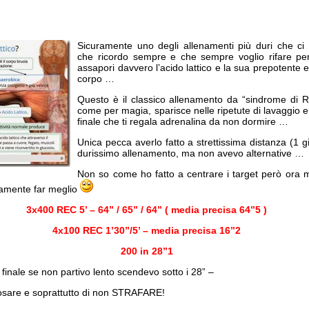
Sicuramente uno degli allenamenti più duri che ci
che ricordo sempre e che sempre voglio rifare pe
assapori davvero l’acido lattico e la sua prepotente ent
corpo …
Questo è il classico allenamento da “sindrome di 
come per magia, sparisce nelle ripetute di lavaggio e
finale che ti regala adrenalina da non dormire …
Unica pecca averlo fatto a strettissima distanza (1 
durissimo allenamento, ma non avevo alternative …
Non so come ho fatto a centrare i target però ora 
ramente far meglio
3x400 REC 5’ – 64” / 65” / 64” ( media precisa 64”5 )
4x100 REC 1’30”/5’ – media precisa 16”2
200 in 28”1
 finale se non partivo lento scendevo sotto i 28” –
posare e soprattutto di non STRAFARE!