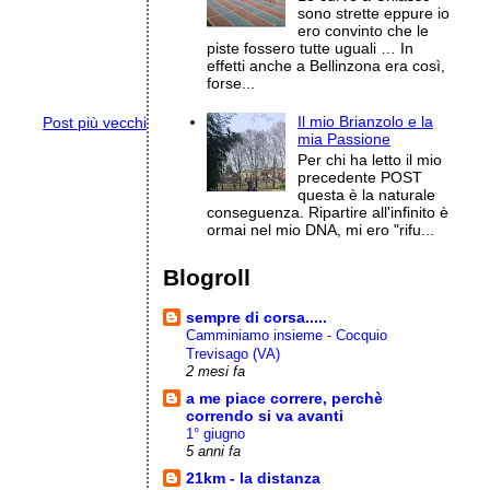
sono strette eppure io
ero convinto che le
piste fossero tutte uguali … In
effetti anche a Bellinzona era così,
forse...
Il mio Brianzolo e la
Post più vecchi
mia Passione
Per chi ha letto il mio
precedente POST
questa è la naturale
conseguenza. Ripartire all'infinito è
ormai nel mio DNA, mi ero "rifu...
Blogroll
sempre di corsa.....
Camminiamo insieme - Cocquio
Trevisago (VA)
2 mesi fa
a me piace correre, perchè
correndo si va avanti
1° giugno
5 anni fa
21km - la distanza