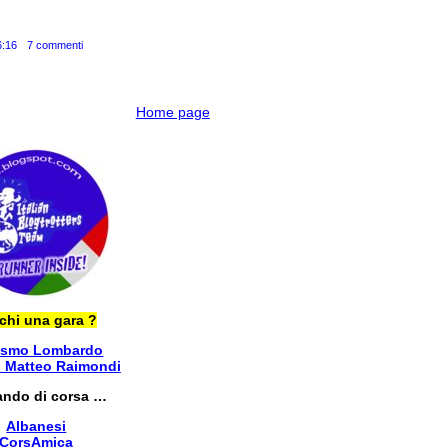
6:16
7 commenti
Home page
chi una gara ?
ismo Lombardo
i Matteo Raimondi
ando di corsa …
Albanesi
CorsAmica