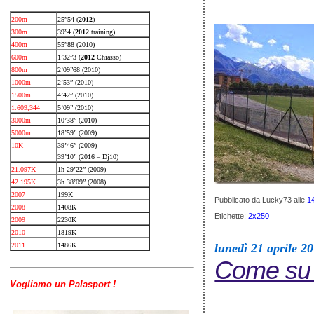
200m
25”54 (
2012
)
300m
39”4 (
2012
training)
400m
55”88 (2010)
600m
1’32”3 (
2012
Chiasso)
800m
2’09”68 (2010)
1000m
2’53” (2010)
1500m
4’42” (2010)
1.609,344
5’09” (2010)
3000m
10’38” (2010)
5000m
18’59” (2009)
10K
39’46” (2009)
39’10” (2016 – Dj10)
21.097K
1h 29’22” (2009)
42.195K
3h 38’09” (2008)
2007
199K
Pubblicato da Lucky73
alle
1
2008
1408K
Etichette:
2x250
2009
2230K
2010
1819K
2011
1486K
lunedì 21 aprile 2
Come su 
Vogliamo un Palasport !