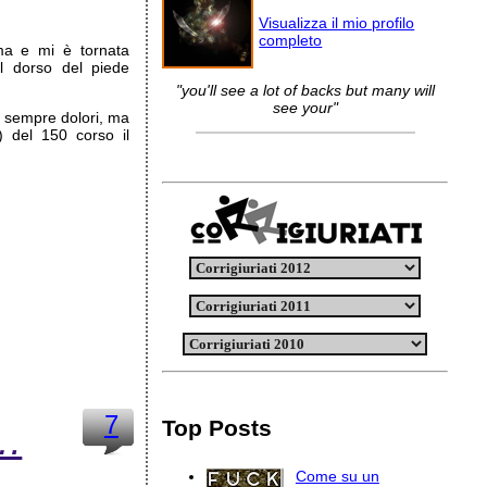
Visualizza il mio profilo
completo
ma e mi è tornata
ul dorso del piede
"you'll see a lot of backs but many will
see your"
e sempre dolori, ma
 del 150 corso il
7
Top Posts
 …
Come su un