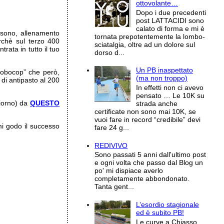
ottovolante…
Dopo i due precedenti
post LATTACIDI sono
calato di forma e mi è
 sono, allenamento
tornata prepotentemente la lombo-
rchè sul terzo 400
sciatalgia, oltre ad un dolore sul
rata in tutto il tuo
dorso d...
Un PB inaspettato
Robocop” che però,
(ma non troppo)
 di antipasto al 200
In effetti non ci avevo
pensato … Le 10K su
giorno) da
QUESTO
strada anche
certificate non sono mai 10K, se
vuoi fare in record “credibile” devi
mi godo il successo
fare 24 g...
REDIVIVO
Sono passati 5 anni dall'ultimo post
e ogni volta che passo dal Blog un
po' mi dispiace averlo
completamente abbondonato.
Tanta gent...
L’esordio stagionale
ed è subito PB!
Le curve a Chiasso