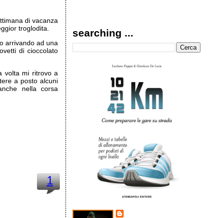
ttimana di vacanza
gior troglodita.
searching ...
o arrivando ad una
vetti di cioccolato
 volta mi ritrovo a
tere a posto alcuni
 anche nella corsa
1