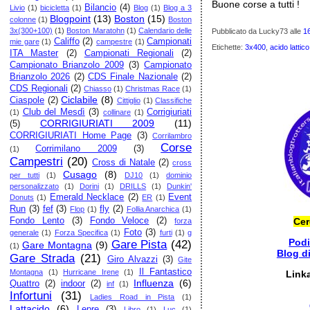
Buone corse a tutti !
Bilancio
(4)
Livio
(1)
bicicletta
(1)
Blog
(1)
Blog a 3
Blogpoint
(13)
Boston
(15)
colonne
(1)
Boston
3x(300+100)
(1)
Boston Maratohn
(1)
Calendario delle
Pubblicato da Lucky73
alle
1
Califfo
(2)
Campionati
mie gare
(1)
campestre
(1)
Etichette:
3x400
,
acido lattico
ITA Master
(2)
Campionati Regionali
(2)
Campionato Brianzolo 2009
(3)
Campionato
Brianzolo 2026
(2)
CDS Finale Nazionale
(2)
CDS Regionali
(2)
Chiasso
(1)
Christmas Race
(1)
Ciclabile
(8)
Ciaspole
(2)
Cittiglio
(1)
Classifiche
Club del Mesdì
(3)
Corrigiuriati
(1)
collinare
(1)
CORRIGIURIATI 2009
(11)
(5)
CORRIGIURIATI Home Page
(3)
Corrilambro
Corse
Corrimilano 2009
(3)
(1)
Campestri
(20)
Cross di Natale
(2)
cross
Cusago
(8)
per tutti
(1)
DJ10
(1)
dominio
personalizzato
(1)
Dorini
(1)
DRILLS
(1)
Dunkin'
Emerald Necklace
(2)
Event
Donuts
(1)
ER
(1)
Run
(3)
fef
(3)
fly
(2)
Flop
(1)
Follia Anarchica
(1)
Fondo Lento
(3)
Fondo Veloce
(2)
Cer
forza
Foto
(3)
generale
(1)
Forza Specifica
(1)
furti
(1)
g
Pod
Gare Pista
(42)
Gare Montagna
(9)
(1)
Blog d
Gare Strada
(21)
Giro Alvazzi
(3)
Gite
Il Fantastico
Montagna
(1)
Hurricane Irene
(1)
Link
Influenza
(6)
Quattro
(2)
indoor
(2)
inf
(1)
Infortuni
(31)
Ladies Road in Pista
(1)
Lattacido
(6)
Lepre
(3)
Libro
(1)
Luc
(1)