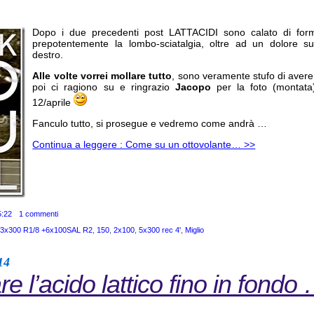
Dopo i due precedenti post LATTACIDI sono calato di for
prepotentemente la lombo-sciatalgia, oltre ad un dolore s
destro.
Alle volte vorrei mollare tutto
, sono veramente stufo di aver
poi ci ragiono su e ringrazio
Jacopo
per la foto (montata)
12/aprile
Fanculo tutto, si prosegue e vedremo come andrà …
Continua a leggere : Come su un ottovolante… >>
5:22
1 commenti
+3x300 R1/8 +6x100SAL R2
,
150
,
2x100
,
5x300 rec 4'
,
Miglio
14
e l’acido lattico fino in fondo