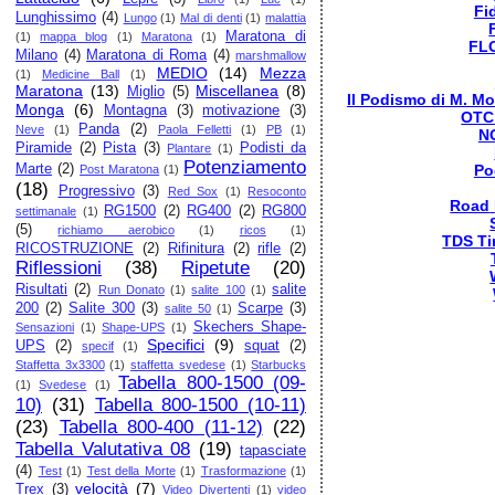
Fi
Lunghissimo
(4)
Lungo
(1)
Mal di denti
(1)
malattia
Maratona di
(1)
mappa blog
(1)
Maratona
(1)
FL
Milano
(4)
Maratona di Roma
(4)
marshmallow
MEDIO
(14)
Mezza
(1)
Medicine Ball
(1)
Maratona
(13)
Miscellanea
(8)
Miglio
(5)
Il Podismo di M. Mo
Monga
(6)
Montagna
(3)
motivazione
(3)
OTC
Panda
(2)
Neve
(1)
Paola Felletti
(1)
PB
(1)
N
Piramide
(2)
Pista
(3)
Podisti da
Plantare
(1)
Potenziamento
Marte
(2)
Po
Post Maratona
(1)
(18)
Progressivo
(3)
Red Sox
(1)
Resoconto
Road
RG1500
(2)
RG400
(2)
RG800
settimanale
(1)
(5)
richiamo aerobico
(1)
ricos
(1)
TDS Ti
RICOSTRUZIONE
(2)
Rifinitura
(2)
rifle
(2)
Riflessioni
(38)
Ripetute
(20)
Risultati
(2)
salite
Run Donato
(1)
salite 100
(1)
200
(2)
Salite 300
(3)
Scarpe
(3)
salite 50
(1)
Skechers Shape-
Sensazioni
(1)
Shape-UPS
(1)
Specifici
(9)
UPS
(2)
squat
(2)
specif
(1)
Staffetta 3x3300
(1)
staffetta svedese
(1)
Starbucks
Tabella 800-1500 (09-
(1)
Svedese
(1)
10)
(31)
Tabella 800-1500 (10-11)
(23)
Tabella 800-400 (11-12)
(22)
Tabella Valutativa 08
(19)
tapasciate
(4)
Test
(1)
Test della Morte
(1)
Trasformazione
(1)
velocità
(7)
Trex
(3)
Video Divertenti
(1)
video