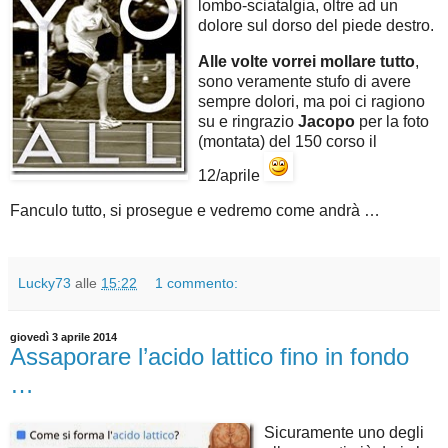
lombo-sciatalgia, oltre ad un
dolore sul dorso del piede destro.
Alle volte vorrei mollare tutto
,
sono veramente stufo di avere
sempre dolori, ma poi ci ragiono
su e ringrazio
Jacopo
per la foto
(montata) del 150 corso il
12/aprile
Fanculo tutto, si prosegue e vedremo come andrà …
Lucky73
alle
15:22
1 commento:
giovedì 3 aprile 2014
Assaporare l’acido lattico fino in fondo
…
Sicuramente uno degli