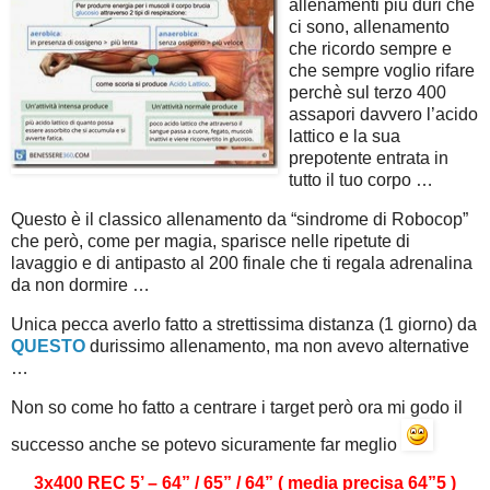
allenamenti più duri che
ci sono, allenamento
che ricordo sempre e
che sempre voglio rifare
perchè sul terzo 400
assapori davvero l’acido
lattico e la sua
prepotente entrata in
tutto il tuo corpo …
Questo è il classico allenamento da “sindrome di Robocop”
che però, come per magia, sparisce nelle ripetute di
lavaggio e di antipasto al 200 finale che ti regala adrenalina
da non dormire …
Unica pecca averlo fatto a strettissima distanza (1 giorno) da
QUESTO
durissimo allenamento, ma non avevo alternative
…
Non so come ho fatto a centrare i target però ora mi godo il
successo anche se potevo sicuramente far meglio
3x400 REC 5’ – 64” / 65” / 64” ( media precisa 64”5 )