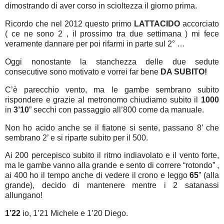
dimostrando di aver corso in scioltezza il giorno prima.
Ricordo che nel 2012 questo primo
LATTACIDO
accorciato
( ce ne sono 2 , il prossimo tra due settimana ) mi fece
veramente dannare per poi rifarmi in parte sul 2° …
Oggi nonostante la stanchezza delle due sedute
consecutive sono motivato e vorrei far bene
DA SUBITO!
C’è parecchio vento, ma le gambe sembrano subito
rispondere e grazie al metronomo chiudiamo subito il
1000
in
3’10
” secchi con passaggio all’800 come da manuale.
Non ho acido anche se il fiatone si sente, passano 8’ che
sembrano 2’ e si riparte subito per il 500.
Ai 200 percepisco subito il ritmo indiavolato e il vento forte,
ma le gambe vanno alla grande e sento di correre “rotondo” ,
ai 400 ho il tempo anche di vedere il crono e leggo
65
” (alla
grande), decido di mantenere mentre i 2 satanassi
allungano!
1’22
io, 1’21 Michele e 1’20 Diego.