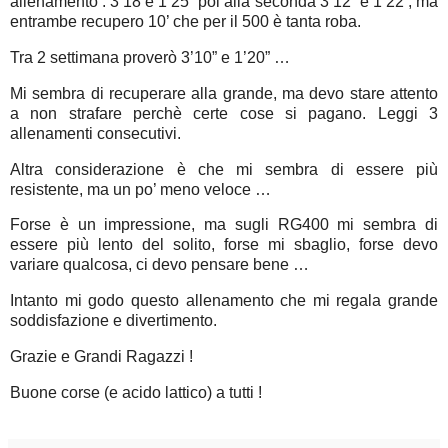
allenamento : 3’18 e 1’25” poi alla seconda 3’12” e 1’22 , ma
entrambe recupero 10’ che per il 500 è tanta roba.
Tra 2 settimana proverò 3’10” e 1’20” …
Mi sembra di recuperare alla grande, ma devo stare attento
a non strafare perchè certe cose si pagano. Leggi 3
allenamenti consecutivi.
Altra considerazione è che mi sembra di essere più
resistente, ma un po’ meno veloce …
Forse è un impressione, ma sugli RG400 mi sembra di
essere più lento del solito, forse mi sbaglio, forse devo
variare qualcosa, ci devo pensare bene …
Intanto mi godo questo allenamento che mi regala grande
soddisfazione e divertimento.
Grazie e Grandi Ragazzi !
Buone corse (e acido lattico) a tutti !