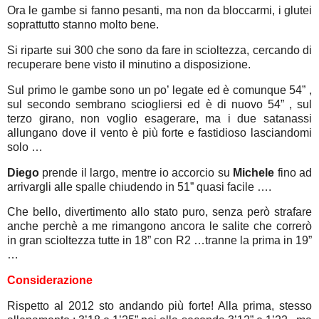
Ora le gambe si fanno pesanti, ma non da bloccarmi, i glutei
soprattutto stanno molto bene.
Si riparte sui 300 che sono da fare in scioltezza, cercando di
recuperare bene visto il minutino a disposizione.
Sul primo le gambe sono un po’ legate ed è comunque 54” ,
sul secondo sembrano sciogliersi ed è di nuovo 54” , sul
terzo girano, non voglio esagerare, ma i due satanassi
allungano dove il vento è più forte e fastidioso lasciandomi
solo …
Diego
prende il largo, mentre io accorcio su
Michele
fino ad
arrivargli alle spalle chiudendo in 51” quasi facile ….
Che bello, divertimento allo stato puro, senza però strafare
anche perchè a me rimangono ancora le salite che correrò
in gran scioltezza tutte in 18” con R2 …tranne la prima in 19”
…
Considerazione
Rispetto al 2012 sto andando più forte! Alla prima, stesso