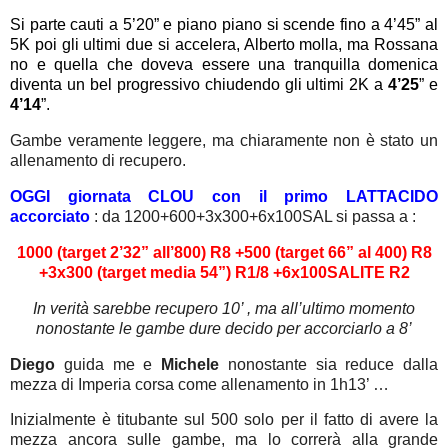
Si parte cauti a 5’20” e piano piano si scende fino a 4’45” al
5K poi gli ultimi due si accelera, Alberto molla, ma Rossana
no e quella che doveva essere una tranquilla domenica
diventa un bel progressivo chiudendo gli ultimi 2K a
4’25
” e
4’14
”.
Gambe veramente leggere, ma chiaramente non è stato un
allenamento di recupero.
OGGI giornata CLOU con il primo LATTACIDO
accorciato
: da 1200+600+3x300+6x100SAL si passa a :
1000 (target 2’32” all’800) R8 +500 (target 66” al 400) R8
+3x300 (target media 54”) R1/8 +6x100SALITE R2
In verità sarebbe recupero 10’ , ma all’ultimo momento
nonostante le gambe dure decido per accorciarlo a 8’
Diego
guida me e
Michele
nonostante sia reduce dalla
mezza di Imperia corsa come allenamento in 1h13’ …
Inizialmente è titubante sul 500 solo per il fatto di avere la
mezza ancora sulle gambe, ma lo correrà alla grande