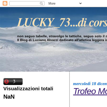
LUCKY_73...di cor
non seguo tabelle, stravolgo le tattiche, seguo solo il mi
Il Blog di Luciano Alvazzi dedicato all'atletica leggera 
mercoledì 18 dice
Visualizzazioni totali
Trofeo M
NaN