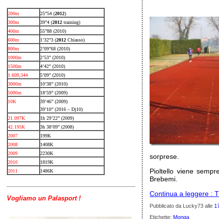
200m
25”54 (
2012
)
300m
39”4 (
2012
training)
400m
55”88 (2010)
600m
1’32”3 (
2012
Chiasso)
800m
2’09”68 (2010)
1000m
2’53” (2010)
1500m
4’42” (2010)
1.609,344
5’09” (2010)
3000m
10’38” (2010)
5000m
18’59” (2009)
10K
39’46” (2009)
39’10” (2016 – Dj10)
21.097K
1h 29’22” (2009)
42.195K
3h 38’09” (2008)
2007
199K
2008
1408K
2009
2230K
sorprese.
2010
1819K
Pioltello viene semp
2011
1486K
Brebemi.
Continua a leggere : 
Vogliamo un Palasport !
Pubblicato da Lucky73
alle
1
Etichette:
Monga