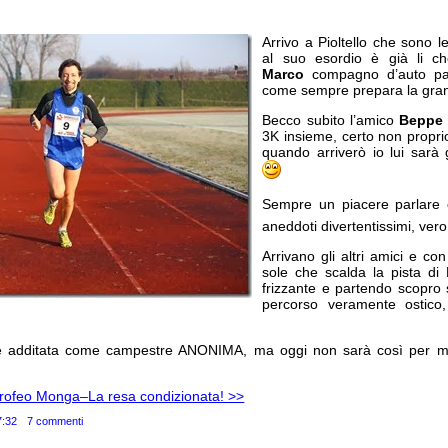
Arrivo a Pioltello che sono 
al suo esordio è già li ch
Marco
compagno d’auto pac
come sempre prepara la gra
Becco subito l’amico
Beppe
3K insieme, certo non propri
quando arriverò io lui sarà 
Sempre un piacere parlare c
aneddoti divertentissimi, ver
Arrivano gli altri amici e co
sole che scalda la pista di P
frizzante e partendo scopro 
percorso veramente ostico
re additata come campestre ANONIMA, ma oggi non sarà così per me
Trofeo Monga–La resa condizionata! >>
7:32
7 commenti