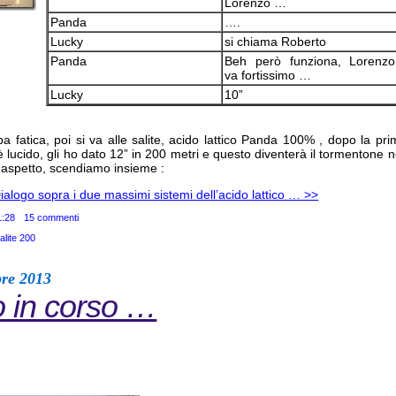
Lorenzo …
Panda
….
Lucky
si chiama Roberto
Panda
Beh però funziona, Lorenzo
va fortissimo …
Lucky
10”
pa fatica, poi si va alle salite, acido lattico Panda 100% , dopo la pri
 lucido, gli ho dato 12” in 200 metri e questo diventerà il tormentone ne
o aspetto, scendiamo insieme :
ialogo sopra i due massimi sistemi dell’acido lattico … >>
1:28
15 commenti
alite 200
bre 2013
 in corso …