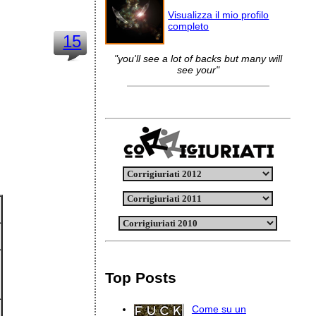
Visualizza il mio profilo
completo
15
"you'll see a lot of backs but many will
see your"
Top Posts
Come su un