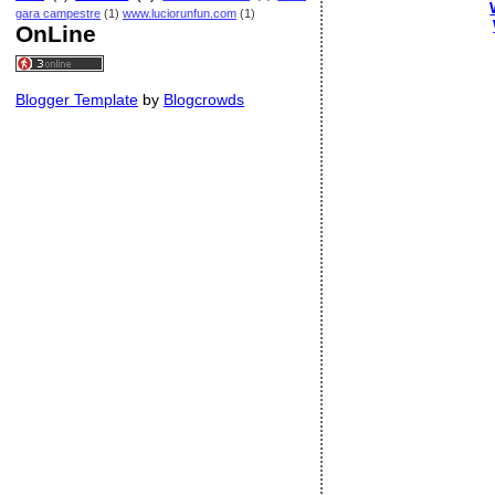
gara campestre
(1)
www.luciorunfun.com
(1)
OnLine
Blogger Template
by
Blogcrowds