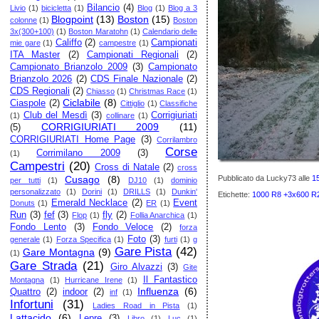
Bilancio
(4)
Livio
(1)
bicicletta
(1)
Blog
(1)
Blog a 3
Blogpoint
(13)
Boston
(15)
colonne
(1)
Boston
3x(300+100)
(1)
Boston Maratohn
(1)
Calendario delle
Califfo
(2)
Campionati
mie gare
(1)
campestre
(1)
ITA Master
(2)
Campionati Regionali
(2)
Campionato Brianzolo 2009
(3)
Campionato
Brianzolo 2026
(2)
CDS Finale Nazionale
(2)
CDS Regionali
(2)
Chiasso
(1)
Christmas Race
(1)
Ciclabile
(8)
Ciaspole
(2)
Cittiglio
(1)
Classifiche
Club del Mesdì
(3)
Corrigiuriati
(1)
collinare
(1)
CORRIGIURIATI 2009
(11)
(5)
CORRIGIURIATI Home Page
(3)
Corrilambro
Corse
Corrimilano 2009
(3)
(1)
Campestri
(20)
Cross di Natale
(2)
cross
Pubblicato da Lucky73
alle
1
Cusago
(8)
per tutti
(1)
DJ10
(1)
dominio
personalizzato
(1)
Dorini
(1)
DRILLS
(1)
Dunkin'
Etichette:
1000 R8 +3x600 R2
Emerald Necklace
(2)
Event
Donuts
(1)
ER
(1)
Run
(3)
fef
(3)
fly
(2)
Flop
(1)
Follia Anarchica
(1)
Fondo Lento
(3)
Fondo Veloce
(2)
forza
Foto
(3)
generale
(1)
Forza Specifica
(1)
furti
(1)
g
Gare Pista
(42)
Gare Montagna
(9)
(1)
Gare Strada
(21)
Giro Alvazzi
(3)
Gite
Il Fantastico
Montagna
(1)
Hurricane Irene
(1)
Influenza
(6)
Quattro
(2)
indoor
(2)
inf
(1)
Infortuni
(31)
Ladies Road in Pista
(1)
Lattacido
(6)
Lepre
(3)
Libro
(1)
Luc
(1)