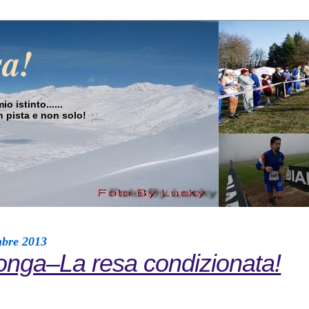
sa!
o istinto......
in pista e non solo!
mbre 2013
onga–La resa condizionata!