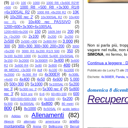
(9)
10
(1)
100
(1)
1000
(1)
1000 R8 +3x600 R2'/8'
1000 R8 +500 R8 +3x300 R1/8
+500
(1)
+6x100SAL R2
(2)
10K
1000 R8 +8x200 R2
(1)
(4)
10x200 rec 2'
(2)
10x300SAL R2
(1)
10x400
10x400 rec PASSIVO
(3)
rec FL
(1)
1200+600+3x300+6x100SAL
(2)
150
(2)
200
(4)
1200+600+6x200
(1)
1609.344
(1)
2x100
(4)
2x (2x200)
(1)
2x200
(1)
2x250
(1)
3.000
(6)
2x500
(2)
2x500 +300
(1)
2x800 R4
(1)
Non si parla più, trop
300
(2)
300+300 300+300 200+200
(2)
3000
vagare nel nulla, non è
350
(2)
+5x200
(1)
3000 R3 6x200 R1/3 500
(1)
SIMONA
, mi fermo, l
3x100 6x200 1000
(1)
3x1000 5x400 10x50SAL
(1)
3x400
(4)
3x150
(1)
3x2000
(1)
3x300ER
(1)
3x600
Continua a leggere : D
400
(15)
R2
(1)
3x600 R4
(1)
3x80
(1)
3x800
(1)
4K MEDIO +3x300
(1)
4slf
(1)
4x100
(1)
4x1000
(1)
Pubblicato da Lucky73
alle
2
4x300ER
(4)
4x2000
(1)
4x300 R4
(1)
4x30BL
Etichette:
4x300ER
,
Panda
,
s
4x400
(3)
4x50
(2)
4x600
(2)
5.000
+4x60
(1)
(2)
500+300
(2)
5x1000
(3)
5x200
5x100SAL
(1)
domenica 8 dicem
rec 3'
(4)
5x300 rec 4'
(2)
5x800
5x300 rec 3'
(1)
rec 3'
(5)
600
6/24 ore
(1)
6+6
(1)
60+80+100
(1)
Recupero
(3)
6x200
(3)
600+500+500+300
(1)
6x1000
(1)
6x800
(8)
6x300
(1)
6x300SAL
(1)
80 metri
(1)
800
(16)
8x1000
(2)
8x50SAL
(1)
acido lattico
Allenamenti
(82)
(1)
Adidas
(1)
anello
Alpecin
(1)
alternato
(1)
americana
(1)
montagnetta
(2)
Arena
(1)
Bellinzona
(1)
Berruti