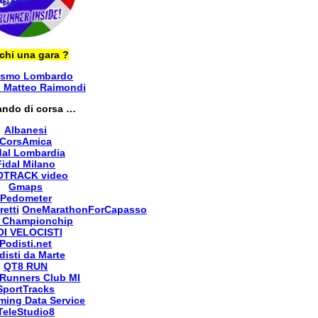
chi una gara ?
ismo Lombardo
i Matteo Raimondi
ando di corsa …
Albanesi
CorsAmica
dal Lombardia
Fidal Milano
OTRACK video
Gmaps
Pedometer
retti
OneMarathonForCapasso
 Championchip
OI VELOCISTI
Podisti.net
disti da Marte
QT8 RUN
Runners Club MI
SportTracks
ming Data Service
TeleStudio8