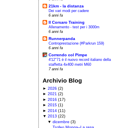
21km - la distanza
Dei vari modi per cadere
6 anni fa
Il Corsaro Training
Allenamento - test per i 3000m
6 anni fa
Runnerpanda
Controprestazione (#Parkrun 159)
6 anni fa
Correndo col Pimpe
4'12"71 è il nuovo record italiano della
staffetta 4x400 metri M60
7 anni fa
Archivio Blog
►
2026
(
2
)
►
2021
(
2
)
►
2016
(
17
)
►
2015
(
1
)
►
2014
(
11
)
▼
2013
(
22
)
▼
dicembre
(
3
)
Trofeo Monga–La resa