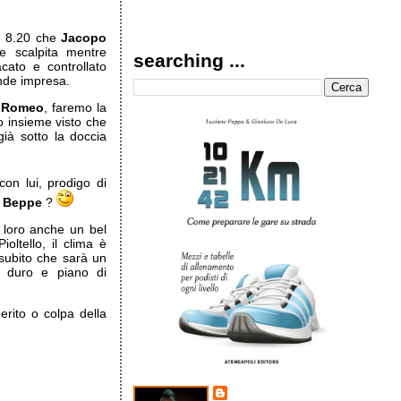
le 8.20 che
Jacopo
e scalpita mentre
searching ...
ato e controllato
nde impresa.
 Romeo
, faremo la
o insieme visto che
già sotto la doccia
on lui, prodigo di
o
Beppe
?
n loro anche un bel
ioltello, il clima è
subito che sarà un
, duro e piano di
rito o colpa della