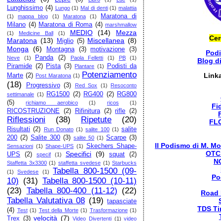
Lunghissimo
(4)
Lungo
(1)
Mal di denti
(1)
malattia
Maratona di
(1)
mappa blog
(1)
Maratona
(1)
Milano
(4)
Maratona di Roma
(4)
marshmallow
MEDIO
(14)
Mezza
(1)
Medicine Ball
(1)
Cer
Maratona
(13)
Miscellanea
(8)
Miglio
(5)
Monga
(6)
Montagna
(3)
motivazione
(3)
Pod
Panda
(2)
Neve
(1)
Paola Felletti
(1)
PB
(1)
Blog d
Piramide
(2)
Pista
(3)
Podisti da
Plantare
(1)
Potenziamento
Link
Marte
(2)
Post Maratona
(1)
(18)
Progressivo
(3)
Red Sox
(1)
Resoconto
RG1500
(2)
RG400
(2)
RG800
settimanale
(1)
(5)
richiamo aerobico
(1)
ricos
(1)
Fi
RICOSTRUZIONE
(2)
Rifinitura
(2)
rifle
(2)
Riflessioni
(38)
Ripetute
(20)
FL
Risultati
(2)
salite
Run Donato
(1)
salite 100
(1)
200
(2)
Salite 300
(3)
Scarpe
(3)
salite 50
(1)
Il Podismo di M. Mo
Skechers Shape-
Sensazioni
(1)
Shape-UPS
(1)
OTC
Specifici
(9)
UPS
(2)
squat
(2)
specif
(1)
N
Staffetta 3x3300
(1)
staffetta svedese
(1)
Starbucks
Tabella 800-1500 (09-
(1)
Svedese
(1)
Po
10)
(31)
Tabella 800-1500 (10-11)
(23)
Tabella 800-400 (11-12)
(22)
Road
Tabella Valutativa 08
(19)
tapasciate
TDS Ti
(4)
Test
(1)
Test della Morte
(1)
Trasformazione
(1)
velocità
(7)
Trex
(3)
Video Divertenti
(1)
video