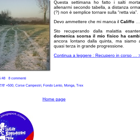
Questa settimana ho fatto i salti morta
allenarmi secondo tabella, a distanza ormai
(?) non è semplice tornare sulla “retta via”.
Devo ammettere che mi manca il
Califfo
Sto recuperando dalla malattia esant
domenica scorsa il mio fisico ha camb
ancora lontano dalla quinta, ma siamo a
quasi terza in grande progressione.
Continua a leggere : Recupero in corso … 
5:48
8 commenti
'/8' +500
,
Corse Campestri
,
Fondo Lento
,
Monga
,
Trex
Home page