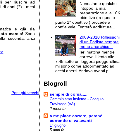
li per riuscire ad
Nonostante qualche
 di anni (?) , mesi
intoppo la mia
preparazione alla 10K
obiettivo ( a questo
…
punto 2° obiettivo ) procede a
gonfie vele. Tenterò addirittura...
ematica
e già da
iato marcia!
Sono
2009-2010 Riflessioni
lla seconda, anzi
di un Podista sempre
meno anarchico...
>>
Ieri mattina mentre
correvo il lento alle
7.45 sotto un leggera pioggerellina
mi sono come addormentato ad
occhi aperti. Andavo avanti p...
Blogroll
Post più vecchi
sempre di corsa.....
Camminiamo insieme - Cocquio
Trevisago (VA)
2 mesi fa
a me piace correre, perchè
correndo si va avanti
1° giugno
5 anni fa