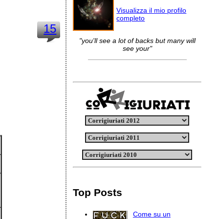
Visualizza il mio profilo
completo
15
"you'll see a lot of backs but many will
see your"
Top Posts
Come su un