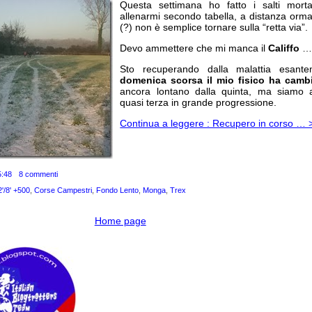
Questa settimana ho fatto i salti morta
allenarmi secondo tabella, a distanza ormai
(?) non è semplice tornare sulla “retta via”.
Devo ammettere che mi manca il
Califfo
Sto recuperando dalla malattia esant
domenica scorsa il mio fisico ha camb
ancora lontano dalla quinta, ma siamo a
quasi terza in grande progressione.
Continua a leggere : Recupero in corso … 
5:48
8 commenti
'/8' +500
,
Corse Campestri
,
Fondo Lento
,
Monga
,
Trex
Home page