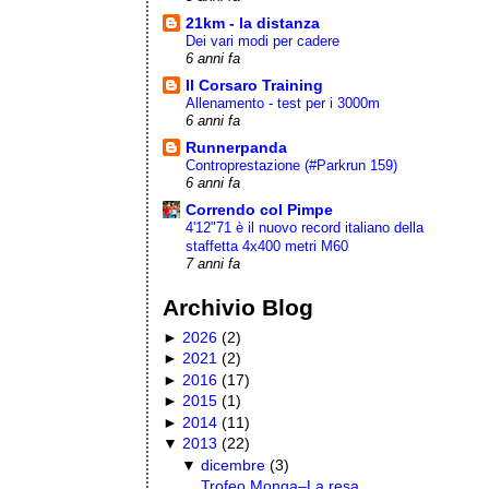
21km - la distanza
Dei vari modi per cadere
6 anni fa
Il Corsaro Training
Allenamento - test per i 3000m
6 anni fa
Runnerpanda
Controprestazione (#Parkrun 159)
6 anni fa
Correndo col Pimpe
4'12"71 è il nuovo record italiano della
staffetta 4x400 metri M60
7 anni fa
Archivio Blog
►
2026
(
2
)
►
2021
(
2
)
►
2016
(
17
)
►
2015
(
1
)
►
2014
(
11
)
▼
2013
(
22
)
▼
dicembre
(
3
)
Trofeo Monga–La resa