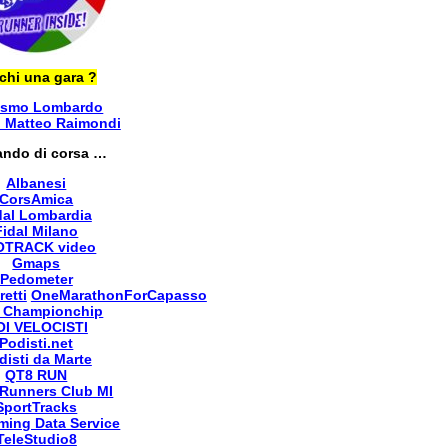
chi una gara ?
ismo Lombardo
i Matteo Raimondi
ando di corsa …
Albanesi
CorsAmica
dal Lombardia
Fidal Milano
OTRACK video
Gmaps
Pedometer
retti
OneMarathonForCapasso
 Championchip
OI VELOCISTI
Podisti.net
disti da Marte
QT8 RUN
Runners Club MI
SportTracks
ming Data Service
TeleStudio8