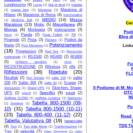
Lunghissimo
(4)
Lungo
(1)
Mal di denti
(1)
malattia
Maratona di
(1)
mappa blog
(1)
Maratona
(1)
Milano
(4)
Maratona di Roma
(4)
marshmallow
MEDIO
(14)
Mezza
(1)
Medicine Ball
(1)
Cer
Maratona
(13)
Miscellanea
(8)
Miglio
(5)
Monga
(6)
Montagna
(3)
motivazione
(3)
Pod
Panda
(2)
Neve
(1)
Paola Felletti
(1)
PB
(1)
Blog d
Piramide
(2)
Pista
(3)
Podisti da
Plantare
(1)
Potenziamento
Link
Marte
(2)
Post Maratona
(1)
(18)
Progressivo
(3)
Red Sox
(1)
Resoconto
RG1500
(2)
RG400
(2)
RG800
settimanale
(1)
(5)
richiamo aerobico
(1)
ricos
(1)
Fi
RICOSTRUZIONE
(2)
Rifinitura
(2)
rifle
(2)
Riflessioni
(38)
Ripetute
(20)
FL
Risultati
(2)
salite
Run Donato
(1)
salite 100
(1)
200
(2)
Salite 300
(3)
Scarpe
(3)
salite 50
(1)
Il Podismo di M. Mo
Skechers Shape-
Sensazioni
(1)
Shape-UPS
(1)
OTC
Specifici
(9)
UPS
(2)
squat
(2)
specif
(1)
N
Staffetta 3x3300
(1)
staffetta svedese
(1)
Starbucks
Tabella 800-1500 (09-
(1)
Svedese
(1)
Po
10)
(31)
Tabella 800-1500 (10-11)
(23)
Tabella 800-400 (11-12)
(22)
Road
Tabella Valutativa 08
(19)
tapasciate
TDS Ti
(4)
Test
(1)
Test della Morte
(1)
Trasformazione
(1)
velocità
(7)
Trex
(3)
Video Divertenti
(1)
video