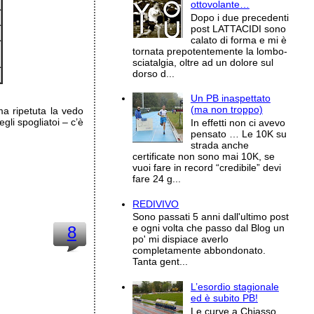
ottovolante…
Dopo i due precedenti
post LATTACIDI sono
calato di forma e mi è
tornata prepotentemente la lombo-
sciatalgia, oltre ad un dolore sul
dorso d...
Un PB inaspettato
(ma non troppo)
ma ripetuta la vedo
gli spogliatoi – c’è
In effetti non ci avevo
pensato … Le 10K su
strada anche
certificate non sono mai 10K, se
vuoi fare in record “credibile” devi
fare 24 g...
REDIVIVO
Sono passati 5 anni dall'ultimo post
e ogni volta che passo dal Blog un
8
po' mi dispiace averlo
completamente abbondonato.
Tanta gent...
L’esordio stagionale
ed è subito PB!
Le curve a Chiasso