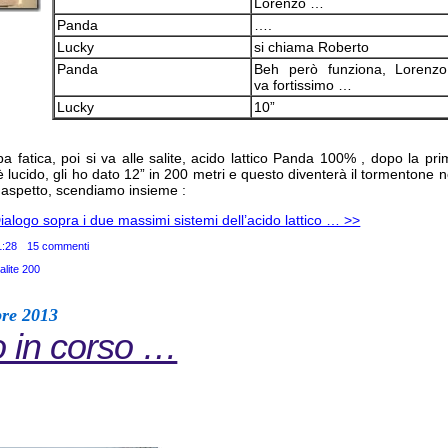
Lorenzo …
Panda
….
Lucky
si chiama Roberto
Panda
Beh però funziona, Lorenzo
va fortissimo …
Lucky
10”
pa fatica, poi si va alle salite, acido lattico Panda 100% , dopo la pri
 lucido, gli ho dato 12” in 200 metri e questo diventerà il tormentone ne
o aspetto, scendiamo insieme :
ialogo sopra i due massimi sistemi dell’acido lattico … >>
1:28
15 commenti
alite 200
bre 2013
 in corso …