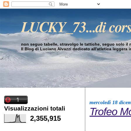
LUCKY_73...di cor
non seguo tabelle, stravolgo le tattiche, seguo solo il mi
Il Blog di Luciano Alvazzi dedicato all'atletica leggera 
mercoledì 18 dice
Visualizzazioni totali
Trofeo M
2,355,915