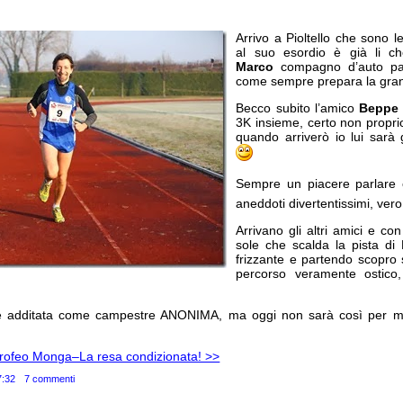
Arrivo a Pioltello che sono 
al suo esordio è già li ch
Marco
compagno d’auto pac
come sempre prepara la gra
Becco subito l’amico
Beppe
3K insieme, certo non propri
quando arriverò io lui sarà 
Sempre un piacere parlare c
aneddoti divertentissimi, ver
Arrivano gli altri amici e co
sole che scalda la pista di P
frizzante e partendo scopro 
percorso veramente ostico
re additata come campestre ANONIMA, ma oggi non sarà così per me
Trofeo Monga–La resa condizionata! >>
7:32
7 commenti