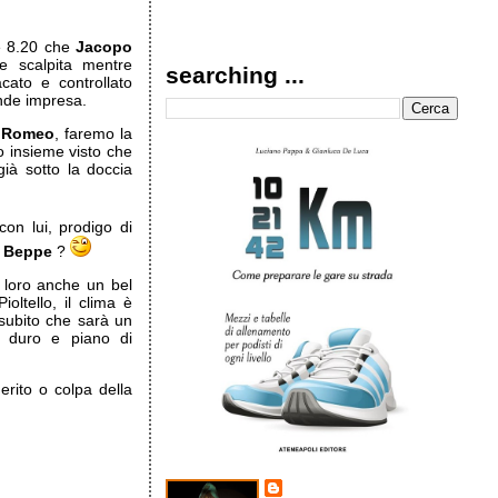
le 8.20 che
Jacopo
e scalpita mentre
searching ...
ato e controllato
nde impresa.
 Romeo
, faremo la
o insieme visto che
già sotto la doccia
on lui, prodigo di
o
Beppe
?
n loro anche un bel
ioltello, il clima è
subito che sarà un
, duro e piano di
rito o colpa della