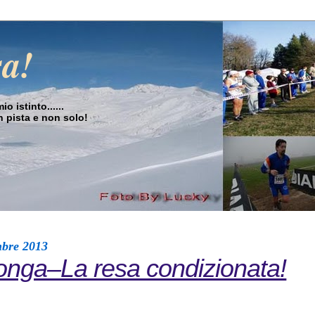
sa!
o istinto......
in pista e non solo!
mbre 2013
onga–La resa condizionata!