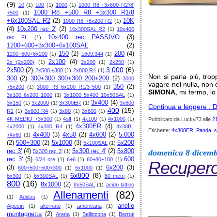
(9)
10
(1)
100
(1)
1000
(1)
1000 R8 +3x600 R2'/8'
1000 R8 +500 R8 +3x300 R1/8
+500
(1)
+6x100SAL R2
(2)
10K
1000 R8 +8x200 R2
(1)
(4)
10x200 rec 2'
(2)
10x300SAL R2
(1)
10x400
10x400 rec PASSIVO
(3)
rec FL
(1)
1200+600+3x300+6x100SAL
(2)
150
(2)
200
(4)
1200+600+6x200
(1)
1609.344
(1)
2x100
(4)
2x (2x200)
(1)
2x200
(1)
2x250
(1)
3.000
(6)
2x500
(2)
2x500 +300
(1)
2x800 R4
(1)
Non si parla più, trop
300
(2)
300+300 300+300 200+200
(2)
3000
vagare nel nulla, non è
350
(2)
+5x200
(1)
3000 R3 6x200 R1/3 500
(1)
SIMONA
, mi fermo, l
3x100 6x200 1000
(1)
3x1000 5x400 10x50SAL
(1)
3x400
(4)
3x150
(1)
3x2000
(1)
3x300ER
(1)
3x600
Continua a leggere : D
400
(15)
R2
(1)
3x600 R4
(1)
3x80
(1)
3x800
(1)
4K MEDIO +3x300
(1)
4slf
(1)
4x100
(1)
4x1000
(1)
Pubblicato da Lucky73
alle
2
4x300ER
(4)
4x2000
(1)
4x300 R4
(1)
4x30BL
Etichette:
4x300ER
,
Panda
,
s
4x400
(3)
4x50
(2)
4x600
(2)
5.000
+4x60
(1)
(2)
500+300
(2)
5x1000
(3)
5x200
5x100SAL
(1)
domenica 8 dicem
rec 3'
(4)
5x300 rec 4'
(2)
5x800
5x300 rec 3'
(1)
rec 3'
(5)
600
6/24 ore
(1)
6+6
(1)
60+80+100
(1)
Recupero
(3)
6x200
(3)
600+500+500+300
(1)
6x1000
(1)
6x800
(8)
6x300
(1)
6x300SAL
(1)
80 metri
(1)
800
(16)
8x1000
(2)
8x50SAL
(1)
acido lattico
Allenamenti
(82)
(1)
Adidas
(1)
anello
Alpecin
(1)
alternato
(1)
americana
(1)
montagnetta
(2)
Arena
(1)
Bellinzona
(1)
Berruti