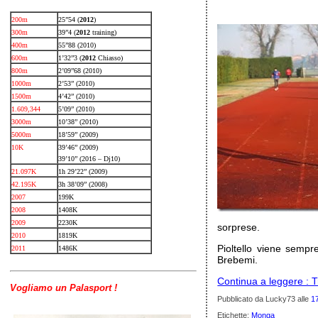
200m
25”54 (
2012
)
300m
39”4 (
2012
training)
400m
55”88 (2010)
600m
1’32”3 (
2012
Chiasso)
800m
2’09”68 (2010)
1000m
2’53” (2010)
1500m
4’42” (2010)
1.609,344
5’09” (2010)
3000m
10’38” (2010)
5000m
18’59” (2009)
10K
39’46” (2009)
39’10” (2016 – Dj10)
21.097K
1h 29’22” (2009)
42.195K
3h 38’09” (2008)
2007
199K
2008
1408K
2009
2230K
sorprese.
2010
1819K
Pioltello viene semp
2011
1486K
Brebemi.
Continua a leggere : 
Vogliamo un Palasport !
Pubblicato da Lucky73
alle
1
Etichette:
Monga