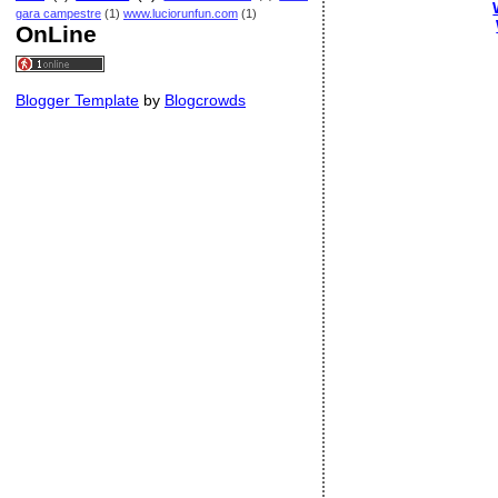
gara campestre
(1)
www.luciorunfun.com
(1)
OnLine
Blogger Template
by
Blogcrowds