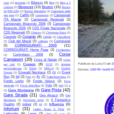
Bilancio
(4)
Livio
(1)
bicicletta
(1)
Blog
(1)
Blog a 3
Blogpoint
(13)
Boston
(15)
colonne
(1)
Boston
3x(300+100)
(1)
Boston Maratohn
(1)
Calendario delle
Califfo
(2)
Campionati
mie gare
(1)
campestre
(1)
ITA Master
(2)
Campionati Regionali
(2)
Campionato Brianzolo 2009
(3)
Campionato
Brianzolo 2026
(2)
CDS Finale Nazionale
(2)
CDS Regionali
(2)
Chiasso
(1)
Christmas Race
(1)
Ciclabile
(8)
Ciaspole
(2)
Cittiglio
(1)
Classifiche
Club del Mesdì
(3)
Corrigiuriati
(1)
collinare
(1)
CORRIGIURIATI 2009
(11)
(5)
CORRIGIURIATI Home Page
(3)
Corrilambro
Corse
Corrimilano 2009
(3)
(1)
Campestri
(20)
Cross di Natale
(2)
cross
Pubblicato da Lucky73
alle
1
Cusago
(8)
per tutti
(1)
DJ10
(1)
dominio
personalizzato
(1)
Dorini
(1)
DRILLS
(1)
Dunkin'
Etichette:
1000 R8 +3x600 R2
Emerald Necklace
(2)
Event
Donuts
(1)
ER
(1)
Run
(3)
fef
(3)
fly
(2)
Flop
(1)
Follia Anarchica
(1)
Fondo Lento
(3)
Fondo Veloce
(2)
forza
Foto
(3)
generale
(1)
Forza Specifica
(1)
furti
(1)
g
Gare Pista
(42)
Gare Montagna
(9)
(1)
Gare Strada
(21)
Giro Alvazzi
(3)
Gite
Il Fantastico
Montagna
(1)
Hurricane Irene
(1)
Influenza
(6)
Quattro
(2)
indoor
(2)
inf
(1)
Infortuni
(31)
Ladies Road in Pista
(1)
Lattacido
(6)
Lepre
(3)
Libro
(1)
Luc
(1)