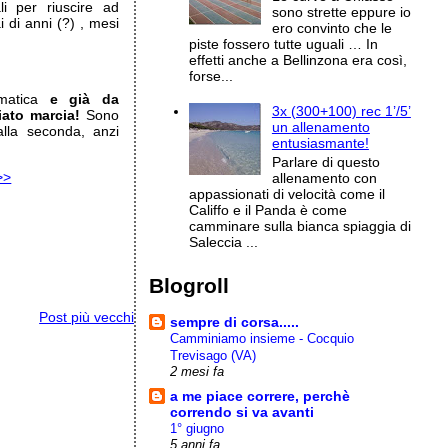
li per riuscire ad
sono strette eppure io
 di anni (?) , mesi
ero convinto che le
piste fossero tutte uguali … In
effetti anche a Bellinzona era così,
…
forse...
ematica
e già da
3x (300+100) rec 1’/5’
iato marcia!
Sono
un allenamento
lla seconda, anzi
entusiasmante!
Parlare di questo
>>
allenamento con
appassionati di velocità come il
Califfo e il Panda è come
camminare sulla bianca spiaggia di
Saleccia ...
Blogroll
Post più vecchi
sempre di corsa.....
Camminiamo insieme - Cocquio
Trevisago (VA)
2 mesi fa
a me piace correre, perchè
correndo si va avanti
1° giugno
5 anni fa