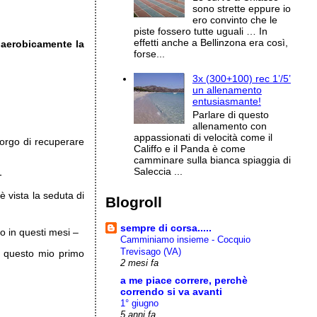
sono strette eppure io
ero convinto che le
piste fossero tutte uguali … In
effetti anche a Bellinzona era così,
o
aerobicamente la
forse...
3x (300+100) rec 1’/5’
un allenamento
entusiasmante!
Parlare di questo
allenamento con
appassionati di velocità come il
corgo di recuperare
Califfo e il Panda è come
camminare sulla bianca spiaggia di
Saleccia ...
-
 vista la seduta di
Blogroll
sempre di corsa.....
o in questi mesi –
Camminiamo insieme - Cocquio
Trevisago (VA)
in questo mio primo
2 mesi fa
a me piace correre, perchè
correndo si va avanti
1° giugno
5 anni fa