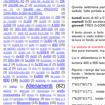
+6x100SAL R2
(2)
10K
1000 R8 +8x200 R2
(1)
(4)
10x200 rec 2'
(2)
10x300SAL R2
(1)
10x400
Questa settimana part
10x400 rec PASSIVO
(3)
rec FL
(1)
sedute, tutte portate a
1200+600+3x300+6x100SAL
(2)
150
(2)
200
(4)
1200+600+6x200
(1)
1609.344
(1)
lunedì
lento di 40’ a 5
2x100
(4)
martedì
3x30 acceler
2x (2x200)
(1)
2x200
(1)
2x250
(1)
3.000
(6)
giovedì
TREX 2x1000
2x500
(2)
2x500 +300
(1)
2x800 R4
(1)
300
(2)
300+300 300+300 200+200
(2)
3000
Il lento provo a farl
350
(2)
+5x200
(1)
3000 R3 6x200 R1/3 500
(1)
elevato e vado subito 
3x100 6x200 1000
(1)
3x1000 5x400 10x50SAL
(1)
la luce in fondo al tunn
3x400
(4)
3x150
(1)
3x2000
(1)
3x300ER
(1)
3x600
400
(15)
R2
(1)
3x600 R4
(1)
3x80
(1)
3x800
(1)
La seduta di martedì 
4K MEDIO +3x300
(1)
4slf
(1)
4x100
(1)
4x1000
(1)
fine pure tremanti, ma 
4x300ER
(4)
4x2000
(1)
4x300 R4
(1)
4x30BL
4x400
(3)
4x50
(2)
4x600
(2)
5.000
+4x60
(1)
Lui è abbastanza in fo
(2)
500+300
(2)
5x1000
(3)
5x200
5x100SAL
(1)
tenterà 400 e 800 lasc
rec 3'
(4)
5x300 rec 4'
(2)
5x800
5x300 rec 3'
(1)
rec 3'
(5)
600
6/24 ore
(1)
6+6
(1)
60+80+100
(1)
Riporto i tempi dal s
(3)
6x200
(3)
600+500+500+300
(1)
6x1000
(1)
fondo – Vederlo davan
6x800
(8)
6x300
(1)
6x300SAL
(1)
80 metri
(1)
sopperisce.
800
(16)
8x1000
(2)
8x50SAL
(1)
acido lattico
7″6/27″8/17″5 … total
Allenamenti
(82)
(1)
Adidas
(1)
anello
Alpecin
(1)
alternato
(1)
americana
(1)
7″6/27″1/17″1… totale
montagnetta
(2)
Arena
(1)
Bellinzona
(1)
Berruti
7″6/26″3/17″2…totale
Bilancio
(4)
Livio
(1)
bicicletta
(1)
Blog
(1)
Blog a 3
Blogpoint
(13)
Boston
(15)
colonne
(1)
Boston