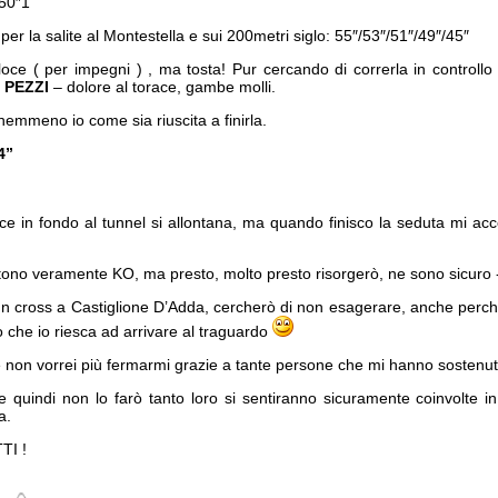
 50″1
er la salite al Montestella e sui 200metri siglo: 55″/53″/51″/49″/45″
oce ( per impegni ) , ma tosta! Pur cercando di correrla in controll
a PEZZI
– dolore al torace, gambe molli.
emmeno io come sia riuscita a finirla.
4”
uce in fondo al tunnel si allontana, ma quando finisco la seduta mi ac
ttono veramente KO, ma presto, molto presto risorgerò, ne sono sicuro 
n cross a Castiglione D’Adda, cercherò di non esagerare, anche perchè
 che io riesca ad arrivare al traguardo
 e non vorrei più fermarmi grazie a tante persone che mi hanno sostenut
tte quindi non lo farò tanto loro si sentiranno sicuramente coinvolte 
a.
TI !