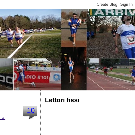
Lettori fissi
10
…