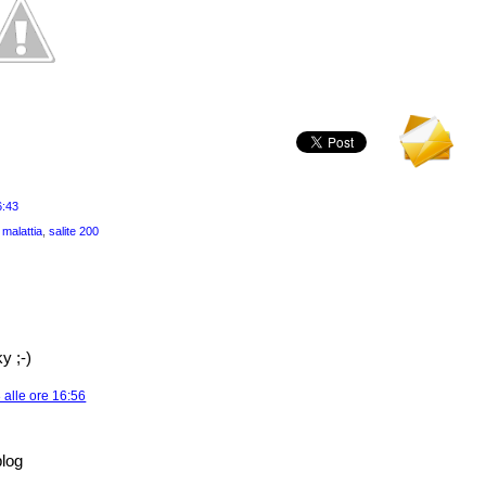
6:43
,
malattia
,
salite 200
y ;-)
alle ore 16:56
log