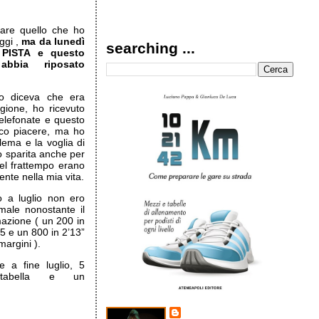
tare quello che ho
ggi ,
ma da lunedì
searching ...
 PISTA e questo
bbia riposato
o diceva che era
gione, ho ricevuto
telefonate e questo
cco piacere, ma ho
lema e la voglia di
o sparita anche per
nel frattempo erano
nte nella mia vita.
o a luglio non ero
ale nonostante il
mazione ( un 200 in
5 e un 800 in 2’13”
margini ).
e a fine luglio, 5
 tabella e un