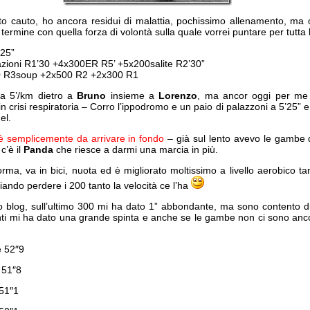
o cauto, ho ancora residui di malattia, pochissimo allenamento, ma 
 termine con quella forza di volontà sulla quale vorrei puntare per tutta 
’25”
azioni R1’30 +4x300ER R5’ +5x200salite R2’30”
 R3soup +2x500 R2 +2x300 R1
o a 5’/km dietro a
Bruno
insieme a
Lorenzo
, ma ancor oggi per me 
in crisi respiratoria – Corro l’ippodromo e un paio di palazzoni a 5’25”
el.
è semplicemente da arrivare in fondo
– già sul lento avevo le gambe di
c’è il
Panda
che riesce a darmi una marcia in più.
rma, va in bici, nuota ed è migliorato moltissimo a livello aerobico t
iando perdere i 200 tanto la velocità ce l’ha
uo blog, sull’ultimo 300 mi ha dato 1” abbondante, ma sono contento di
ti mi ha dato una grande spinta e anche se le gambe non ci sono ancor
e 52″9
 51″8
 51″1