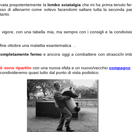
rivata prepotentemente la
lombo sciatalgia
che mi ha prima tenuto fe
so di allenarmi come volevo facendomi saltare tutta la seconda part
tanto.
n vigore, con una tabella mia, ma sempre con i consigli e la condivis
a fine ottobre una malattia esantematica …
ompletamente fermo
e ancora oggi a combattere con strascichi imbo
ò sono ripartito
con una nuova sfida e un nuovo/vecchio
compagno
i condivideremo quasi tutto dal punto di vista podistico.