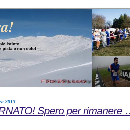
sa!
o istinto......
in pista e non solo!
re 2013
RNATO! Spero per rimanere 