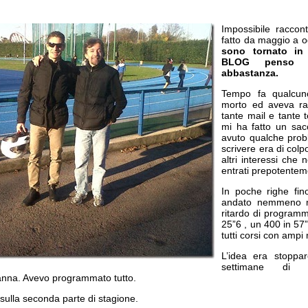
Impossibile raccon
fatto da maggio a o
sono tornato in
BLOG penso a
abbastanza.
Tempo fa qualcun
morto ed aveva ra
tante mail e tante 
mi ha fatto un sa
avuto qualche prob
scrivere era di colp
altri interessi che 
entrati prepotenteme
In poche righe fin
andato nemmeno m
ritardo di program
25”6 , un 400 in 57”
tutti corsi con ampi 
L’idea era stoppar
settimane di
anna. Avevo programmato tutto.
o sulla seconda parte di stagione.