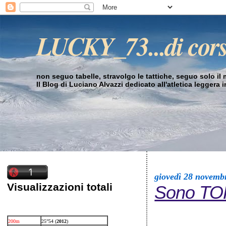
LUCKY_73...di cor
non seguo tabelle, stravolgo le tattiche, seguo solo il mi
Il Blog di Luciano Alvazzi dedicato all'atletica leggera 
giovedì 28 novemb
Visualizzazioni totali
Sono TO
200m
25”54 (
2012
)