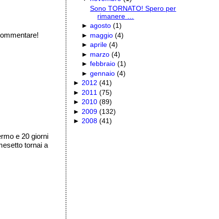
Sono TORNATO! Spero per
rimanere …
►
agosto
(
1
)
e commentare!
►
maggio
(
4
)
►
aprile
(
4
)
►
marzo
(
4
)
►
febbraio
(
1
)
►
gennaio
(
4
)
►
2012
(
41
)
►
2011
(
75
)
►
2010
(
89
)
►
2009
(
132
)
►
2008
(
41
)
ermo e 20 giorni
mesetto tornai a