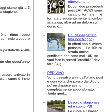
ottovolante…
Dopo i due precedenti
oggi siamo già a 3
post LATTACIDI sono
la stagione.
calato di forma e mi è
tornata prepotentemente la lombo-
sciatalgia, oltre ad un dolore sul
dorso d...
è un ritmo troppo
Un PB inaspettato
 e comincio a vedere
(ma non troppo)
In effetti non ci avevo
pensato … Le 10K su
 pastafrolla e alla
strada anche
certificate non sono mai 10K, se
vuoi fare in record “credibile” devi
anto che quest’anno
fare 24 g...
REDIVIVO
 essere arrivato in
Sono passati 5 anni dall'ultimo post
a il cuore è li che
e ogni volta che passo dal Blog un
po' mi dispiace averlo
completamente abbondonato.
Tanta gent...
L’esordio stagionale
ed è subito PB!
Le curve a Chiasso