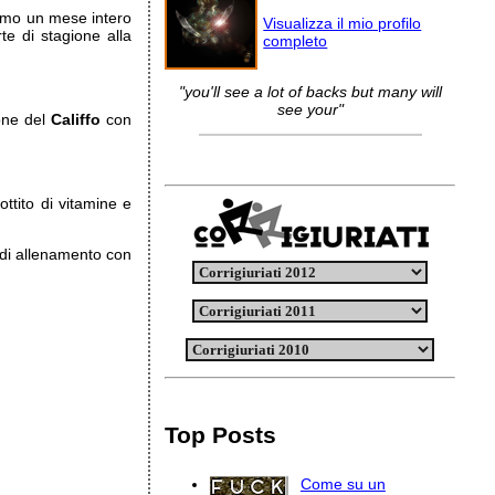
rmo un mese intero
Visualizza il mio profilo
e di stagione alla
completo
"you'll see a lot of backs but many will
see your"
ione del
Califfo
con
ttito di vitamine e
di allenamento con
Top Posts
Come su un