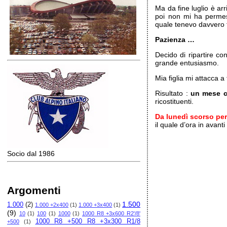
Ma da fine luglio è ar
poi non mi ha permes
quale tenevo davvero 
Pazienza …
Decido di ripartire co
grande entusiasmo.
Mia figlia mi attacca 
Risultato :
un mese c
ricostituenti.
Da lunedì scorso per
il quale d’ora in avant
Socio dal 1986
Argomenti
1.500
1.000
(2)
1.000 +2x400
(1)
1.000 +3x400
(1)
(9)
10
(1)
100
(1)
1000
(1)
1000 R8 +3x600 R2'/8'
1000 R8 +500 R8 +3x300 R1/8
+500
(1)