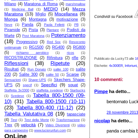
Milano
(4)
Maratona di Roma
(4)
marshmallow
MEDIO
(14)
Mezza
(1)
Medicine Ball
(1)
Maratona
(13)
Miscellanea
(8)
Miglio
(5)
Condividi su Facebook
Monga
(6)
Montagna
(3)
motivazione
(3)
Panda
(2)
Neve
(1)
Paola Felletti
(1)
PB
(1)
Piramide
(2)
Pista
(3)
Podisti da
Plantare
(1)
Potenziamento
Marte
(2)
Post Maratona
(1)
(18)
Progressivo
(3)
Red Sox
(1)
Resoconto
RG1500
(2)
RG400
(2)
RG800
settimanale
(1)
(5)
richiamo aerobico
(1)
ricos
(1)
RICOSTRUZIONE
(2)
Rifinitura
(2)
rifle
(2)
Pubblicato da Lucky73
alle
1
Riflessioni
(38)
Ripetute
(20)
Etichette:
4x300ER
,
Infortuni
Risultati
(2)
salite
Run Donato
(1)
salite 100
(1)
200
(2)
Salite 300
(3)
Scarpe
(3)
salite 50
(1)
10 commenti:
Skechers Shape-
Sensazioni
(1)
Shape-UPS
(1)
Specifici
(9)
UPS
(2)
squat
(2)
specif
(1)
Staffetta 3x3300
(1)
staffetta svedese
(1)
Starbucks
Pimpe
ha detto...
Tabella 800-1500 (09-
(1)
Svedese
(1)
10)
(31)
Tabella 800-1500 (10-11)
bentornato Luck
(23)
Tabella 800-400 (11-12)
(22)
28 novembre 2013 
Tabella Valutativa 08
(19)
tapasciate
(4)
nicolap
ha detto...
Test
(1)
Test della Morte
(1)
Trasformazione
(1)
velocità
(7)
Trex
(3)
Video Divertenti
(1)
video
panda cambia b
gara campestre
(1)
www.luciorunfun.com
(1)
OnLine