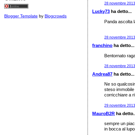
28 novembre 2013 
Lucky73
ha detto...
Blogger Template
by
Blogcrowds
Panda ascolta la
28 novembre 2013 
franchino
ha detto...
Bentornato rag
28 novembre 2013 
Andrea87
ha detto...
Ne so qualcosin
steso immobile 
corricchiare a r
29 novembre 2013 
MauroB2R
ha detto..
sempre un piacer
in bocca al lupo 