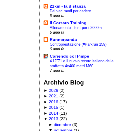
21km - la distanza
Dei vari modi per cadere
6 anni fa
Il Corsaro Training
Allenamento - test per i 3000m
6 anni fa
Runnerpanda
Controprestazione (#Parkrun 159)
6 anni fa
Correndo col Pimpe
4'12"71 è il nuovo record italiano della
staffetta 4x400 metri M60
7 anni fa
Archivio Blog
►
2026
(
2
)
►
2021
(
2
)
►
2016
(
17
)
►
2015
(
1
)
►
2014
(
11
)
▼
2013
(
22
)
►
dicembre
(
3
)
▼
novembre
(
1
)