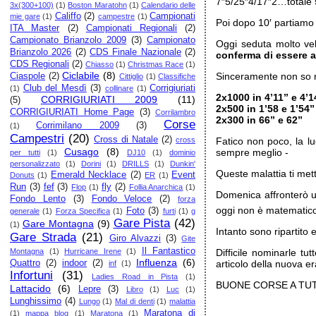
7″5/25″4/17″2…totale
3x(300+100)
(1)
Boston Maratohn
(1)
Calendario delle
Califfo
(2)
Campionati
mie gare
(1)
campestre
(1)
Poi dopo 10′ partiamo p
ITA Master
(2)
Campionati Regionali
(2)
Campionato Brianzolo 2009
(3)
Campionato
Oggi seduta molto vel
Brianzolo 2026
(2)
CDS Finale Nazionale
(2)
conferma di essere 
CDS Regionali
(2)
Chiasso
(1)
Christmas Race
(1)
Ciclabile
(8)
Sinceramente non so n
Ciaspole
(2)
Cittiglio
(1)
Classifiche
Club del Mesdì
(3)
Corrigiuriati
(1)
collinare
(1)
2x1000 in 4’11” e 4’1
CORRIGIURIATI 2009
(11)
(5)
2x500 in 1’58 e 1’54”
CORRIGIURIATI Home Page
(3)
Corrilambro
2x300 in 66” e 62”
Corse
Corrimilano 2009
(3)
(1)
Campestri
(20)
Cross di Natale
(2)
cross
Fatico non poco, la l
Cusago
(8)
sempre meglio -
per tutti
(1)
DJ10
(1)
dominio
personalizzato
(1)
Dorini
(1)
DRILLS
(1)
Dunkin'
Queste malattia ti me
Emerald Necklace
(2)
Event
Donuts
(1)
ER
(1)
Run
(3)
fef
(3)
fly
(2)
Flop
(1)
Follia Anarchica
(1)
Domenica affronterò u
Fondo Lento
(3)
Fondo Veloce
(2)
forza
oggi non è matematico
Foto
(3)
generale
(1)
Forza Specifica
(1)
furti
(1)
g
Gare Pista
(42)
Gare Montagna
(9)
(1)
Intanto sono ripartito
Gare Strada
(21)
Giro Alvazzi
(3)
Gite
Il Fantastico
Montagna
(1)
Hurricane Irene
(1)
Difficile nominarle tu
Influenza
(6)
Quattro
(2)
indoor
(2)
articolo della nuova er
inf
(1)
Infortuni
(31)
Ladies Road in Pista
(1)
BUONE CORSE A TUT
Lattacido
(6)
Lepre
(3)
Libro
(1)
Luc
(1)
Lunghissimo
(4)
Lungo
(1)
Mal di denti
(1)
malattia
Maratona di
(1)
mappa blog
(1)
Maratona
(1)