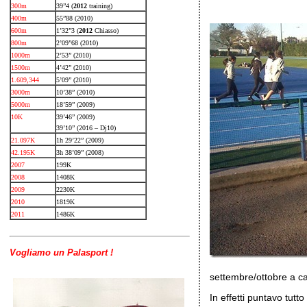
300m
39”4 (
2012
training)
400m
55”88 (2010)
600m
1’32”3 (
2012
Chiasso)
800m
2’09”68 (2010)
1000m
2’53” (2010)
1500m
4’42” (2010)
1.609,344
5’09” (2010)
3000m
10’38” (2010)
5000m
18’59” (2009)
10K
39’46” (2009)
39’10” (2016 – Dj10)
21.097K
1h 29’22” (2009)
42.195K
3h 38’09” (2008)
2007
199K
2008
1408K
2009
2230K
2010
1819K
2011
1486K
Vogliamo un Palasport !
settembre/ottobre a c
In effetti puntavo tutt