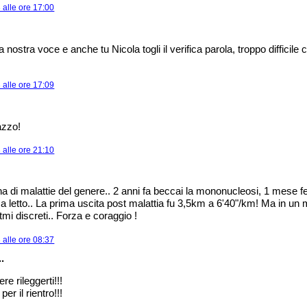
alle ore 17:00
 nostra voce e anche tu Nicola togli il verifica parola, troppo difficil
alle ore 17:09
azzo!
alle ore 21:10
a di malattie del genere.. 2 anni fa beccai la mononucleosi, 1 mese f
a letto.. La prima uscita post malattia fu 3,5km a 6'40"/km! Ma in un 
itmi discreti.. Forza e coraggio !
alle ore 08:37
.
e rileggerti!!!
per il rientro!!!