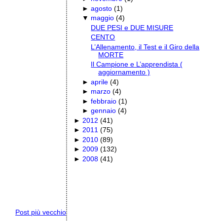
►
agosto
(
1
)
▼
maggio
(
4
)
DUE PESI e DUE MISURE
CENTO
L’Allenamento, il Test e il Giro della
MORTE
Il Campione e L’apprendista (
aggiornamento )
►
aprile
(
4
)
►
marzo
(
4
)
►
febbraio
(
1
)
►
gennaio
(
4
)
►
2012
(
41
)
►
2011
(
75
)
►
2010
(
89
)
►
2009
(
132
)
►
2008
(
41
)
Post più vecchio