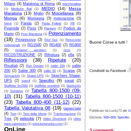
Milano
(4)
Maratona di Roma
(4)
marshmallow
MEDIO
(14)
Mezza
(1)
Medicine Ball
(1)
Maratona
(13)
Miscellanea
(8)
Miglio
(5)
Monga
(6)
Montagna
(3)
motivazione
(3)
Panda
(2)
Neve
(1)
Paola Felletti
(1)
PB
(1)
Piramide
(2)
Pista
(3)
Podisti da
Plantare
(1)
Potenziamento
Marte
(2)
Post Maratona
(1)
(18)
Progressivo
(3)
Red Sox
(1)
Resoconto
Buone Corse a tutti !
RG1500
(2)
RG400
(2)
RG800
settimanale
(1)
(5)
richiamo aerobico
(1)
ricos
(1)
RICOSTRUZIONE
(2)
Rifinitura
(2)
rifle
(2)
Riflessioni
(38)
Ripetute
(20)
Risultati
(2)
salite
Run Donato
(1)
salite 100
(1)
200
(2)
Salite 300
(3)
Scarpe
(3)
Condividi su Facebook
salite 50
(1)
Skechers Shape-
Sensazioni
(1)
Shape-UPS
(1)
Specifici
(9)
UPS
(2)
squat
(2)
specif
(1)
Staffetta 3x3300
(1)
staffetta svedese
(1)
Starbucks
Tabella 800-1500 (09-
(1)
Svedese
(1)
10)
(31)
Tabella 800-1500 (10-11)
(23)
Tabella 800-400 (11-12)
(22)
Tabella Valutativa 08
(19)
tapasciate
Pubblicato da Lucky73
alle
1
(4)
Test
(1)
Test della Morte
(1)
Trasformazione
(1)
Etichette:
500+300
,
Specifici
velocità
(7)
Trex
(3)
Video Divertenti
(1)
video
gara campestre
(1)
www.luciorunfun.com
(1)
OnLine
3 commenti: