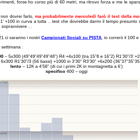
ferimenti, forse ho corso più di 60 metri, ma ritrovo forza e me le spar
non dovrei farlo,
ma probabilmente mercoledì farò il test della mo
R1’ +100 in curva a tutta …test che dovrebbe darmi il tempo presunto s
 sopravvivere …
1 ci saranno i nostri
Campionati Sociali su PISTA
, io correrò il 100 e
a settimana :
00
– 5x300 (49”49”49”49”48”) R4 +4x100 (tra 15”8 e 16”2) R1’30”/3’ +2
 6x300 R1’30”/3 (56 bassi) +1000 in 3’30” R3’30” +6x200 (36”37”35”35
lento
– 12K a 4’58” (di cui i primi 2K in montagnetta a 6’)
specifico
400 – oggi