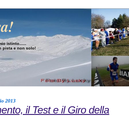
sa!
o istinto......
in pista e non solo!
io 2013
nto, il Test e il Giro della