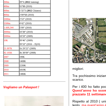
300m
39”4 (
2012
training)
400m
55”88 (2010)
600m
1’32”3 (
2012
Chiasso)
800m
2’09”68 (2010)
1000m
2’53” (2010)
1500m
4’42” (2010)
1.609,344
5’09” (2010)
3000m
10’38” (2010)
5000m
18’59” (2009)
10K
39’46” (2009)
39’10” (2016 – Dj10)
21.097K
1h 29’22” (2009)
42.195K
3h 38’09” (2008)
2007
199K
2008
1408K
2009
2230K
migliori.
2010
1819K
2011
1486K
Tra pochissimo inizia
scarico.
Per i 400 ho fatto po
Vogliamo un Palasport !
Quest’anno ho scom
piazzato 11 settiman
Rispetto al 2010 ( un
lento,
ma quest’anno è 