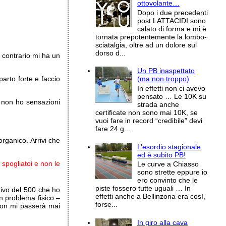
ottovolante…
Dopo i due precedenti
post LATTACIDI sono
calato di forma e mi è
tornata prepotentemente la lombo-
sciatalgia, oltre ad un dolore sul
dorso d...
 contrario mi ha un
Un PB inaspettato
arto forte e faccio
(ma non troppo)
In effetti non ci avevo
pensato … Le 10K su
, non ho sensazioni
strada anche
certificate non sono mai 10K, se
vuoi fare in record “credibile” devi
fare 24 g...
organico. Arrivi che
L’esordio stagionale
ed è subito PB!
 spogliatoi e non le
Le curve a Chiasso
sono strette eppure io
ero convinto che le
piste fossero tutte uguali … In
tivo del 500 che ho
effetti anche a Bellinzona era così,
n problema fisico –
forse...
non mi passerà mai
In giro alla cava