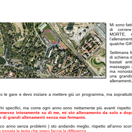
Mi sono fat
di correr
MORTE, n
l’allename
qualche GI
Settimana f
di schiena 
bastati an
massaggio 
ma nonosta
una grandi
allenament
no le gare e devo iniziare a mettere giù un programma, ma soprattutt
chi specifici, ma come ogni anno sono nettamente più avanti rispetto a
messo interamente su di me, mi sto allenamento da solo e dopo
e di grandi allenamenti senza mai fermarmi.
ico anno senza problemi ) sto andando meglio, rispetto all’anno scor
tornata la testa che spero faccia la differenza.