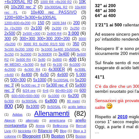
+6x100SAL R2
(2)
10K
1000 R8 +8x200 R2
(1)
32” ai 200
(4)
10x200 rec 2'
(2)
10x300SAL R2
(1)
10x400
48” ai 300
10x400 rec PASSIVO
(3)
rec FL
(1)
64” ai 400
1200+600+3x300+6x100SAL
(2)
150
(2)
200
(4)
1200+600+6x200
(1)
1609.344
(1)
1’21”1 ai 500
rallenta
2x100
(4)
2x (2x200)
(1)
2x200
(1)
2x250
(1)
3.000
(6)
2x500
(2)
2x500 +300
(1)
2x800 R4
(1)
Ad essere sincero pens
300
(2)
300+300 300+300 200+200
(2)
po’ infastidito rendend
3000
350
(2)
+5x200
(1)
3000 R3 6x200 R1/3 500
(1)
Recupero 8’ e sono pr
3x100 6x200 1000
(1)
3x1000 5x400 10x50SAL
(1)
sicuramente 200 metri
3x400
(4)
3x150
(1)
3x2000
(1)
3x300ER
(1)
3x600
400
(15)
R2
(1)
3x600 R4
(1)
3x80
(1)
3x800
(1)
Sul finale sento di n
4K MEDIO +3x300
(1)
4slf
(1)
4x100
(1)
4x1000
(1)
esagerate di acido lat
4x300ER
(4)
4x2000
(1)
4x300 R4
(1)
4x30BL
4x400
(3)
4x50
(2)
4x600
(2)
5.000
+4x60
(1)
41”1
(2)
500+300
(2)
5x1000
(3)
5x200
5x100SAL
(1)
rec 3'
(4)
5x300 rec 4'
(2)
5x800
5x300 rec 3'
(1)
C’è da dire che un 30
rec 3'
(5)
600
6/24 ore
(1)
6+6
(1)
60+80+100
(1)
sembri svuotato poi l’a
(3)
6x200
(3)
600+500+500+300
(1)
6x1000
(1)
Sensazioni già provate
6x800
(8)
6x300
(1)
6x300SAL
(1)
80 metri
(1)
800
(16)
8x1000
(2)
8x50SAL
(1)
acido lattico
salite
Allenamenti
(82)
(1)
Adidas
(1)
Rispetto al
2010
migli
anello
Alpecin
(1)
alternato
(1)
americana
(1)
corso 1” secco meglio
montagnetta
(2)
Arena
(1)
Bellinzona
(1)
Berruti
Oggi, a parte il mal 
Bilancio
(4)
Livio
(1)
bicicletta
(1)
Blog
(1)
Blog a 3
…
Blogpoint
(13)
Boston
(15)
colonne
(1)
Boston