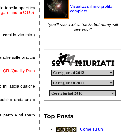
Visualizza il mio profilo
a tabella specifica
completo
gare fino ai C.D.S.
"you'll see a lot of backs but many will
see your"
 corsi in vita mia )
anche sulle braccia
un QR (Quality Run)
o mi lascia qualche
qualche andatura e
a parto e mi sparo
Top Posts
Come su un