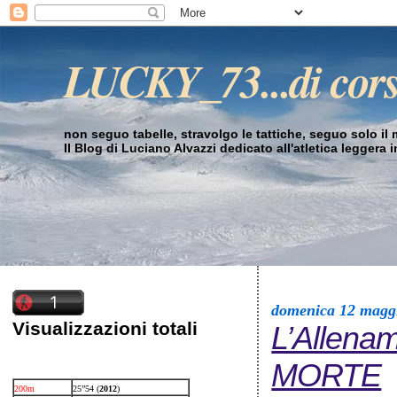
LUCKY_73...di cor
non seguo tabelle, stravolgo le tattiche, seguo solo il mi
Il Blog di Luciano Alvazzi dedicato all'atletica leggera 
domenica 12 magg
Visualizzazioni totali
L’Allename
MORTE
200m
25”54 (
2012
)