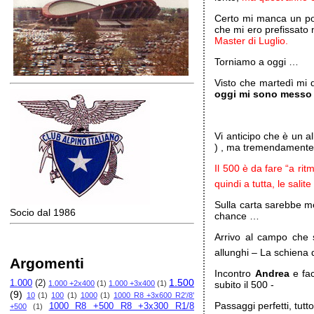
Certo mi manca un po’ 
che mi ero prefissato
Master di Luglio.
Torniamo a oggi …
Visto che martedì mi 
oggi mi sono messo l
Vi anticipo che è un a
) , ma tremendamente
Il 500 è da fare “a r
quindi a tutta, le sali
Sulla carta sarebbe m
Socio dal 1986
chance …
Arrivo al campo che 
allunghi – La schiena
Argomenti
Incontro
Andrea
e fac
1.500
1.000
(2)
1.000 +2x400
(1)
1.000 +3x400
(1)
subito il 500 -
(9)
10
(1)
100
(1)
1000
(1)
1000 R8 +3x600 R2'/8'
Passaggi perfetti, tutto
1000 R8 +500 R8 +3x300 R1/8
+500
(1)