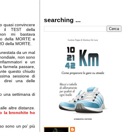
searching ...
to quasi convincere
e il TEST della
on mi bastava
nto della MORTE e
RO della MORTE.
unestata da un mal
mondiale, non sono
tinfiammatori e un
a farmela passare,
nte questo chiudo
ssima sessione di
i, direi una delle
o una settimana di
lle altre distanze.
 la bronchite ho
so sono un po’ più