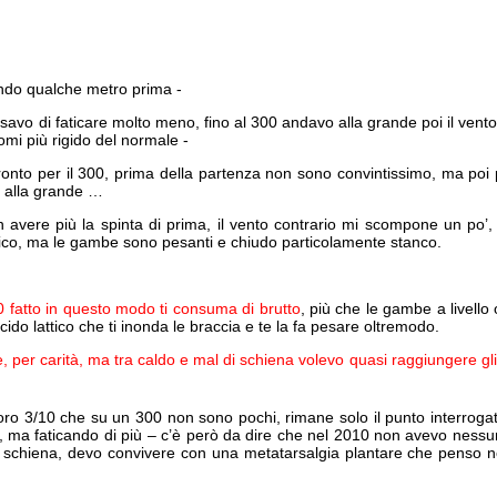
ndo qualche metro prima -
avo di faticare molto meno, fino al 300 andavo alla grande poi il vento
omi più rigido del normale -
onto per il 300, prima della partenza non sono convintissimo, ma poi p
 alla grande …
on avere più la spinta di prima, il vento contrario mi scompone un po’
tico, ma le gambe sono pesanti e chiudo particolamente stanco.
0 fatto in questo modo ti consuma di brutto
, più che le gambe a livello 
cido lattico che ti inonda le braccia e te la fa pesare oltremodo.
, per carità, ma tra caldo e mal di schiena volevo quasi raggiungere gli
oro 3/10 che su un 300 non sono pochi, rimane solo il punto interroga
, ma faticando di più – c’è però da dire che nel 2010 non avevo nessu
di schiena, devo convivere con una metatarsalgia plantare che penso 