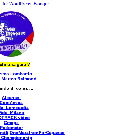
chi una gara ?
ismo Lombardo
i Matteo Raimondi
ando di corsa …
Albanesi
CorsAmica
dal Lombardia
Fidal Milano
OTRACK video
Gmaps
Pedometer
retti
OneMarathonForCapasso
 Championchip