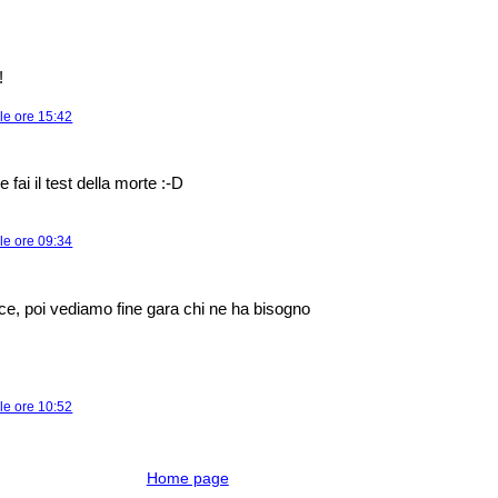
!
le ore 15:42
fai il test della morte :-D
le ore 09:34
ice, poi vediamo fine gara chi ne ha bisogno
le ore 10:52
Home page