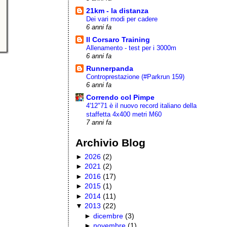
21km - la distanza
Dei vari modi per cadere
6 anni fa
Il Corsaro Training
Allenamento - test per i 3000m
6 anni fa
Runnerpanda
Controprestazione (#Parkrun 159)
6 anni fa
Correndo col Pimpe
4'12"71 è il nuovo record italiano della
staffetta 4x400 metri M60
7 anni fa
Archivio Blog
►
2026
(
2
)
►
2021
(
2
)
►
2016
(
17
)
►
2015
(
1
)
►
2014
(
11
)
▼
2013
(
22
)
►
dicembre
(
3
)
►
novembre
(
1
)