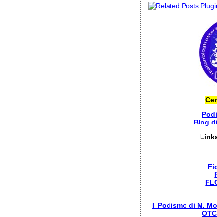
Cer
Pod
Blog d
Link
Fi
FL
Il Podismo di M. Mo
OTC