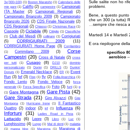
Sulle salite non ho ri
3x(300+100)
(1)
Boston Maratohn
(1)
Calendario delle
problemi.
Califfo
(2)
Campionati
mie gare
(1)
campestre
(1)
ITA Master
(2)
Campionati Regionali
(2)
Bene, a questo punto 
Campionato Brianzolo 2009
(3)
Campionato
che un 300 (a tutta) 
Brianzolo 2026
(2)
CDS Finale Nazionale
(2)
…sempre che riesca a
CDS Regionali
(2)
Chiasso
(1)
Christmas Race
(1)
Ciclabile
(8)
Ciaspole
(2)
Cittiglio
(1)
Classifiche
Martedì 14 e Martedì 2
Club del Mesdì
(3)
Corrigiuriati
(1)
collinare
(1)
CORRIGIURIATI 2009
(11)
(5)
E ora riepilogone dell
CORRIGIURIATI Home Page
(3)
Corrilambro
Corse
Corrimilano 2009
(3)
(1)
specifico 8
Campestri
(20)
aerobico
–
Cross di Natale
(2)
cross
Cusago
(8)
per tutti
(1)
DJ10
(1)
dominio
personalizzato
(1)
Dorini
(1)
DRILLS
(1)
Dunkin'
Emerald Necklace
(2)
Event
Donuts
(1)
ER
(1)
Run
(3)
fef
(3)
fly
(2)
Flop
(1)
Follia Anarchica
(1)
Fondo Lento
(3)
Fondo Veloce
(2)
forza
Foto
(3)
generale
(1)
Forza Specifica
(1)
furti
(1)
g
Gare Pista
(42)
Gare Montagna
(9)
(1)
Gare Strada
(21)
Giro Alvazzi
(3)
Gite
Il Fantastico
Montagna
(1)
Hurricane Irene
(1)
Influenza
(6)
Quattro
(2)
indoor
(2)
inf
(1)
Infortuni
(31)
Ladies Road in Pista
(1)
Lattacido
(6)
Lepre
(3)
Libro
(1)
Luc
(1)
Lunghissimo
(4)
Lungo
(1)
Mal di denti
(1)
malattia
Maratona di
(1)
mappa blog
(1)
Maratona
(1)