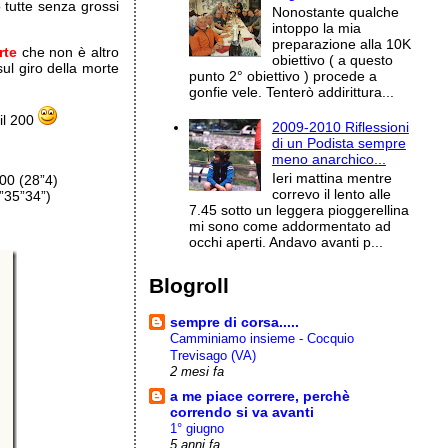
o tutte senza grossi
Nonostante qualche
intoppo la mia
preparazione alla 10K
rte
che non è altro
obiettivo ( a questo
ul giro della morte
punto 2° obiettivo ) procede a
gonfie vele. Tenterò addirittura...
 il 200
2009-2010 Riflessioni
di un Podista sempre
meno anarchico...
Ieri mattina mentre
00 (28”4)
correvo il lento alle
”35”34”)
7.45 sotto un leggera pioggerellina
mi sono come addormentato ad
occhi aperti. Andavo avanti p...
Blogroll
sempre di corsa.....
Camminiamo insieme - Cocquio
Trevisago (VA)
2 mesi fa
a me piace correre, perchè
correndo si va avanti
1° giugno
5 anni fa