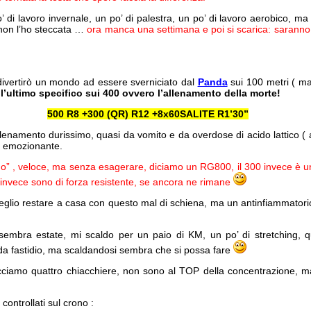
di lavoro invernale, un po’ di palestra, un po’ di lavoro aerobico, ma l
 non l’ho steccata …
ora manca una settimana e poi si scarica: saranno 
divertirò un mondo ad essere sverniciato dal
Panda
sui 100 metri ( mai
’ultimo specifico sui 400 ovvero l’allenamento della morte!
500 R8 +300 (QR) R12 +8x60SALITE R1’30”
llenamento durissimo, quasi da vomito e da overdose di acido lattico ( 
 emozionante.
itmo” , veloce, ma senza esagerare, diciamo un RG800, il 300 invece è 
te invece sono di forza resistente, se ancora ne rimane
eglio restare a casa con questo mal di schiena, ma un antinfiammatori
sembra estate, mi scaldo per un paio di KM, un po’ di stretching, 
 da fastidio, ma scaldandosi sembra che si possa fare
ciamo quattro chiacchiere, non sono al TOP della concentrazione, m
 controllati sul crono :