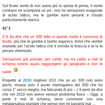
Sul finale sento di non avere più la spinta di prima, il vento
contrario mi scompone un po’, non ho sensazioni esagerate
di acido lattico, ma le gambe sono pesanti e chiudo
particolamente stanco.
41”1
C’è da dire che un 300 fatto in questo modo ti consuma di
brutto
, più che le gambe a livello organico. Arrivi che sembri
svuotato poi l’acido lattico che ti inonda le braccia e te la fa
pesare oltremodo.
Sensazioni già provate, per carità, ma tra caldo e mal di
schiena volevo quasi raggiungere gli spogliatoi e non le
salite
Rispetto al
2010
miglioro 3/10 che su un 300 non sono
pochi, rimane solo il punto interrogativo del 500 che ho
corso 1” secco meglio, ma faticando di più – c’è però da dire
che nel 2010 non avevo nessun problema fisico – Oggi, a
parte il mal di schiena, devo convivere con una
metatarsalgia plantare che penso non mi passerà mai …