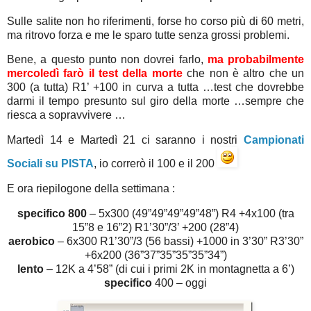
Sulle salite non ho riferimenti, forse ho corso più di 60 metri,
ma ritrovo forza e me le sparo tutte senza grossi problemi.
Bene, a questo punto non dovrei farlo,
ma probabilmente
mercoledì farò il test della morte
che non è altro che un
300 (a tutta) R1’ +100 in curva a tutta …test che dovrebbe
darmi il tempo presunto sul giro della morte …sempre che
riesca a sopravvivere …
Martedì 14 e Martedì 21 ci saranno i nostri
Campionati
Sociali su PISTA
, io correrò il 100 e il 200
E ora riepilogone della settimana :
specifico 800
– 5x300 (49”49”49”49”48”) R4 +4x100 (tra
15”8 e 16”2) R1’30”/3’ +200 (28”4)
aerobico
– 6x300 R1’30”/3 (56 bassi) +1000 in 3’30” R3’30”
+6x200 (36”37”35”35”35”34”)
lento
– 12K a 4’58” (di cui i primi 2K in montagnetta a 6’)
specifico
400 – oggi