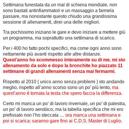
Settimana funestata da un mal di schiena mondiale, non
sono bastati antinfiammatori e un massaggio a farmela
passare, ma nonostante questo chiudo una grandissima
sessione di allenamenti, direi una delle migliori.
Tra pochissimo iniziano le gare e devo iniziare a mettere giù
un programma, ma soprattutto una settimana di scarico.
Per i 400 ho fatto pochi specifici, ma come ogni anno sono
nettamente più avanti rispetto alle altre distanze.
Quest’anno ho scommesso interamente su di me, mi sto
allenamento da solo e dopo la bronchite ho piazzato 11
settimane di grandi allenamenti senza mai fermarmi.
Rispetto al 2010 ( unico anno senza problemi ) sto andando
meglio, rispetto all’anno scorso sono un po’ più lento,
ma
quest’anno è tornata la testa che spero faccia la differenza.
Certo mi manca un po’ di lavoro invernale, un po’ di palestra,
un po’ di lavoro aerobico, ma la tabella specifica che mi ero
prefissato non l’ho steccata …
ora manca una settimana e
poi si scarica: saranno gare fino ai C.D.S. Master di Luglio.