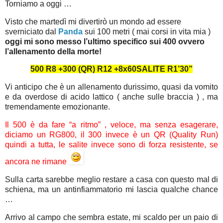
Torniamo a oggi …
Visto che martedì mi divertirò un mondo ad essere
sverniciato dal
Panda
sui 100 metri ( mai corsi in vita mia )
oggi mi sono messo l’ultimo specifico sui 400 ovvero
l’allenamento della morte!
500 R8 +300 (QR) R12 +8x60SALITE R1’30”
Vi anticipo che è un allenamento durissimo, quasi da vomito
e da overdose di acido lattico ( anche sulle braccia ) , ma
tremendamente emozionante.
Il 500 è da fare “a ritmo” , veloce, ma senza esagerare,
diciamo un RG800, il 300 invece è un QR (Quality Run)
quindi a tutta, le salite invece sono di forza resistente, se
ancora ne rimane
Sulla carta sarebbe meglio restare a casa con questo mal di
schiena, ma un antinfiammatorio mi lascia qualche chance
…
Arrivo al campo che sembra estate, mi scaldo per un paio di