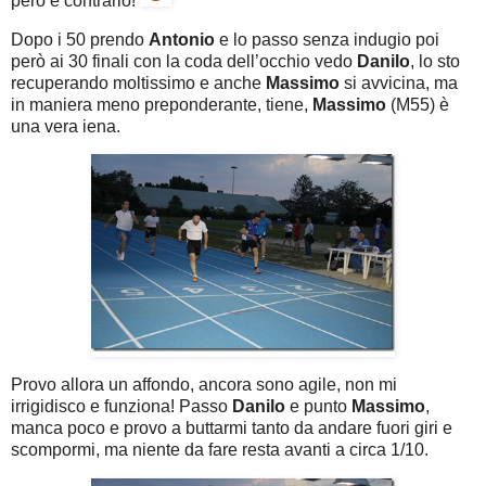
però è contrario!
Dopo i 50 prendo
Antonio
e lo passo senza indugio poi
però ai 30 finali con la coda dell’occhio vedo
Danilo
, lo sto
recuperando moltissimo e anche
Massimo
si avvicina, ma
in maniera meno preponderante, tiene,
Massimo
(M55) è
una vera iena.
Provo allora un affondo, ancora sono agile, non mi
irrigidisco e funziona! Passo
Danilo
e punto
Massimo
,
manca poco e provo a buttarmi tanto da andare fuori giri e
scompormi, ma niente da fare resta avanti a circa 1/10.