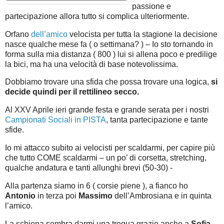
passione e
partecipazione allora tutto si complica ulteriormente.
Orfano
dell’amico
velocista per tutta la stagione la decisione
nasce qualche mese fa ( o settimana? ) – Io sto tornando in
forma sulla mia distanza ( 800 ) lui si allena poco e predilige
la bici, ma ha una velocità di base notevolissima.
Dobbiamo trovare una sfida che possa trovare una logica,
si
decide quindi per il rettilineo secco.
Al XXV Aprile ieri grande festa e grande serata per i nostri
Campionati Sociali in PISTA
, tanta partecipazione e tante
sfide.
Io mi attacco subito ai velocisti per scaldarmi, per capire più
che tutto COME scaldarmi – un po’ di corsetta, stretching,
qualche andatura e tanti allunghi brevi (50-30) -
Alla partenza siamo in 6 ( corsie piene ), a fianco ho
Antonio
in terza poi
Massimo
dell’Ambrosiana e in quinta
l’amico.
La schiena sembra darmi una tregua grazie anche a
Sofia