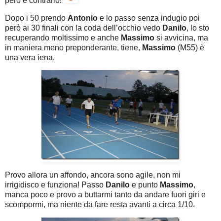
però è contrario!
Dopo i 50 prendo
Antonio
e lo passo senza indugio poi
però ai 30 finali con la coda dell’occhio vedo
Danilo
, lo sto
recuperando moltissimo e anche
Massimo
si avvicina, ma
in maniera meno preponderante, tiene,
Massimo
(M55) è
una vera iena.
Provo allora un affondo, ancora sono agile, non mi
irrigidisco e funziona! Passo
Danilo
e punto
Massimo
,
manca poco e provo a buttarmi tanto da andare fuori giri e
scompormi, ma niente da fare resta avanti a circa 1/10.