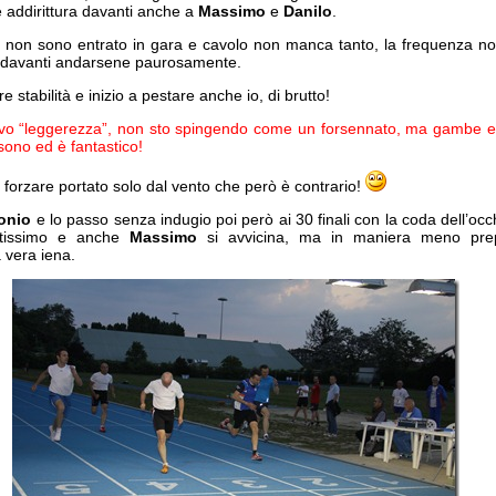
 addirittura davanti anche a
Massimo
e
Danilo
.
 non sono entrato in gara e cavolo non manca tanto, la frequenza n
 li davanti andarsene paurosamente.
re stabilità e inizio a pestare anche io, di brutto!
ovo “leggerezza”, non sto spingendo come un forsennato, ma gambe 
isono ed è fantastico!
forzare portato solo dal vento che però è contrario!
onio
e lo passo senza indugio poi però ai 30 finali con la coda dell’oc
ltissimo e anche
Massimo
si avvicina, ma in maniera meno prep
 vera iena.