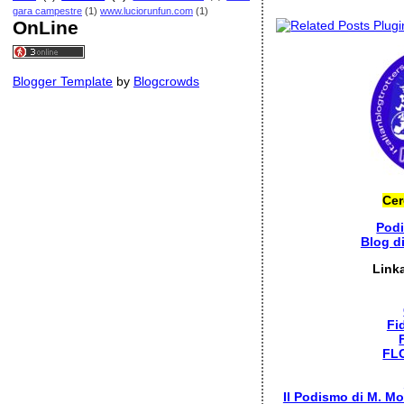
gara campestre
(1)
www.luciorunfun.com
(1)
OnLine
Blogger Template
by
Blogcrowds
Cer
Pod
Blog d
Link
Fi
FL
Il Podismo di M. Mo