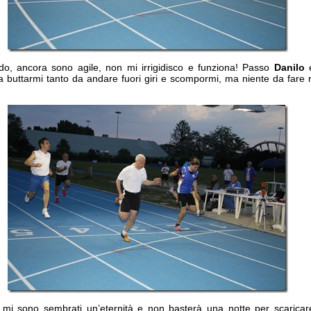
do, ancora sono agile, non mi irrigidisco e funziona! Passo
Danilo
e
buttarmi tanto da andare fuori giri e scompormi, ma niente da fare r
mi sono sembrati un’eternità e non basterà una notte per scaricare 