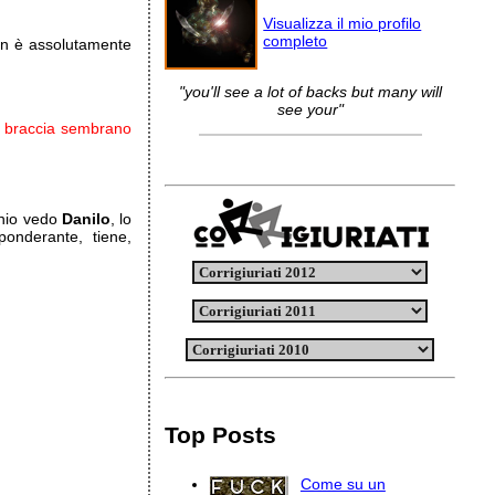
Visualizza il mio profilo
completo
on è assolutamente
"you'll see a lot of backs but many will
see your"
e braccia sembrano
chio vedo
Danilo
, lo
onderante, tiene,
Top Posts
Come su un