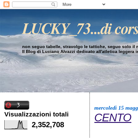
LUCKY_73...di cor
non seguo tabelle, stravolgo le tattiche, seguo solo il mi
Il Blog di Luciano Alvazzi dedicato all'atletica leggera 
mercoledì 15 magg
Visualizzazioni totali
CENTO
2,352,708