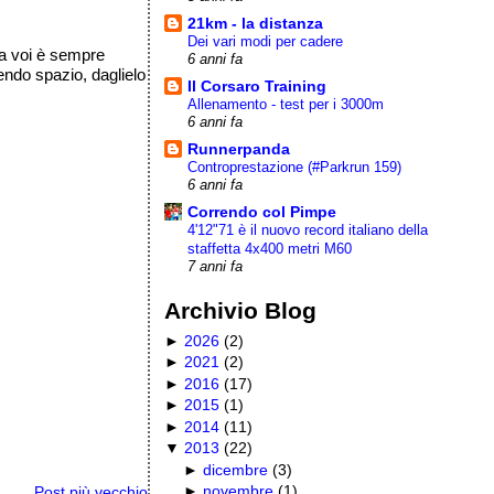
21km - la distanza
Dei vari modi per cadere
 da voi è sempre
6 anni fa
endo spazio, daglielo
Il Corsaro Training
Allenamento - test per i 3000m
6 anni fa
Runnerpanda
Controprestazione (#Parkrun 159)
6 anni fa
Correndo col Pimpe
4'12"71 è il nuovo record italiano della
staffetta 4x400 metri M60
)
7 anni fa
Archivio Blog
►
2026
(
2
)
►
2021
(
2
)
►
2016
(
17
)
►
2015
(
1
)
►
2014
(
11
)
▼
2013
(
22
)
►
dicembre
(
3
)
►
novembre
(
1
)
Post più vecchio