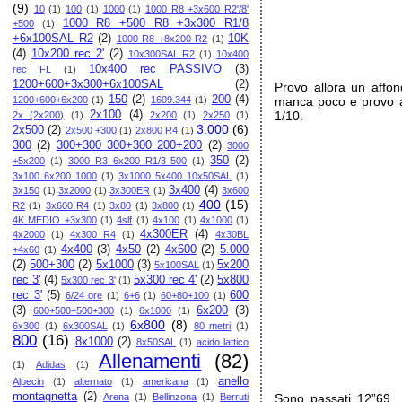
(9)
10
(1)
100
(1)
1000
(1)
1000 R8 +3x600 R2'/8'
1000 R8 +500 R8 +3x300 R1/8
+500
(1)
+6x100SAL R2
(2)
10K
1000 R8 +8x200 R2
(1)
(4)
10x200 rec 2'
(2)
10x300SAL R2
(1)
10x400
10x400 rec PASSIVO
(3)
rec FL
(1)
1200+600+3x300+6x100SAL
(2)
Provo allora un affon
150
(2)
200
(4)
1200+600+6x200
(1)
1609.344
(1)
manca poco e provo a 
2x100
(4)
1/10.
2x (2x200)
(1)
2x200
(1)
2x250
(1)
3.000
(6)
2x500
(2)
2x500 +300
(1)
2x800 R4
(1)
300
(2)
300+300 300+300 200+200
(2)
3000
350
(2)
+5x200
(1)
3000 R3 6x200 R1/3 500
(1)
3x100 6x200 1000
(1)
3x1000 5x400 10x50SAL
(1)
3x400
(4)
3x150
(1)
3x2000
(1)
3x300ER
(1)
3x600
400
(15)
R2
(1)
3x600 R4
(1)
3x80
(1)
3x800
(1)
4K MEDIO +3x300
(1)
4slf
(1)
4x100
(1)
4x1000
(1)
4x300ER
(4)
4x2000
(1)
4x300 R4
(1)
4x30BL
4x400
(3)
4x50
(2)
4x600
(2)
5.000
+4x60
(1)
(2)
500+300
(2)
5x1000
(3)
5x200
5x100SAL
(1)
rec 3'
(4)
5x300 rec 4'
(2)
5x800
5x300 rec 3'
(1)
rec 3'
(5)
600
6/24 ore
(1)
6+6
(1)
60+80+100
(1)
(3)
6x200
(3)
600+500+500+300
(1)
6x1000
(1)
6x800
(8)
6x300
(1)
6x300SAL
(1)
80 metri
(1)
800
(16)
8x1000
(2)
8x50SAL
(1)
acido lattico
Allenamenti
(82)
(1)
Adidas
(1)
anello
Alpecin
(1)
alternato
(1)
americana
(1)
montagnetta
(2)
Arena
(1)
Bellinzona
(1)
Berruti
Sono passati 12”69 , 