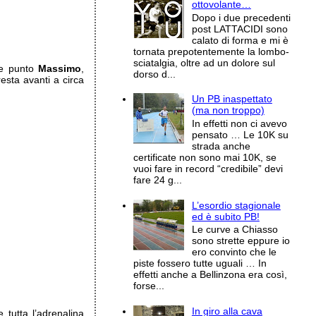
ottovolante…
Dopo i due precedenti
post LATTACIDI sono
calato di forma e mi è
tornata prepotentemente la lombo-
sciatalgia, oltre ad un dolore sul
 punto
Massimo
,
dorso d...
esta avanti a circa
Un PB inaspettato
(ma non troppo)
In effetti non ci avevo
pensato … Le 10K su
strada anche
certificate non sono mai 10K, se
vuoi fare in record “credibile” devi
fare 24 g...
L’esordio stagionale
ed è subito PB!
Le curve a Chiasso
sono strette eppure io
ero convinto che le
piste fossero tutte uguali … In
effetti anche a Bellinzona era così,
forse...
In giro alla cava
tutta l’adrenalina