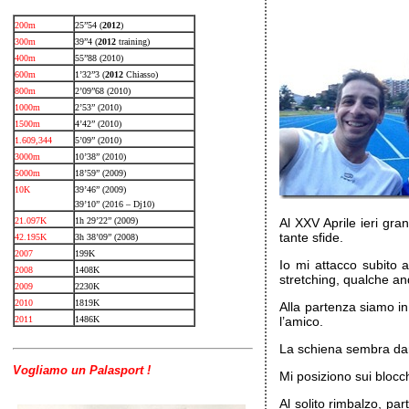
200m
25”54 (
2012
)
300m
39”4 (
2012
training)
400m
55”88 (2010)
600m
1’32”3 (
2012
Chiasso)
800m
2’09”68 (2010)
1000m
2’53” (2010)
1500m
4’42” (2010)
1.609,344
5’09” (2010)
3000m
10’38” (2010)
5000m
18’59” (2009)
10K
39’46” (2009)
39’10” (2016 – Dj10)
21.097K
1h 29’22” (2009)
Al XXV Aprile ieri gra
tante sfide.
42.195K
3h 38’09” (2008)
2007
199K
Io mi attacco subito 
2008
1408K
stretching, qualche and
2009
2230K
2010
1819K
Alla partenza siamo in
2011
1486K
l’amico.
La schiena sembra da
Vogliamo un Palasport !
Mi posiziono sui blocc
Al solito rimbalzo, pa