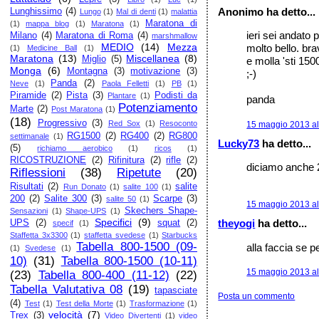
Anonimo ha detto...
Lunghissimo
(4)
Lungo
(1)
Mal di denti
(1)
malattia
Maratona di
(1)
mappa blog
(1)
Maratona
(1)
ieri sei andato 
Milano
(4)
Maratona di Roma
(4)
marshmallow
MEDIO
(14)
Mezza
molto bello. bra
(1)
Medicine Ball
(1)
Maratona
(13)
Miscellanea
(8)
Miglio
(5)
e molla 'sti 15
Monga
(6)
Montagna
(3)
motivazione
(3)
;-)
Panda
(2)
Neve
(1)
Paola Felletti
(1)
PB
(1)
Piramide
(2)
Pista
(3)
Podisti da
Plantare
(1)
panda
Potenziamento
Marte
(2)
Post Maratona
(1)
(18)
Progressivo
(3)
Red Sox
(1)
Resoconto
15 maggio 2013 al
RG1500
(2)
RG400
(2)
RG800
settimanale
(1)
Lucky73
ha detto...
(5)
richiamo aerobico
(1)
ricos
(1)
RICOSTRUZIONE
(2)
Rifinitura
(2)
rifle
(2)
diciamo anche 28
Riflessioni
(38)
Ripetute
(20)
Risultati
(2)
salite
Run Donato
(1)
salite 100
(1)
200
(2)
Salite 300
(3)
Scarpe
(3)
salite 50
(1)
15 maggio 2013 al
Skechers Shape-
Sensazioni
(1)
Shape-UPS
(1)
Specifici
(9)
theyogi
ha detto...
UPS
(2)
squat
(2)
specif
(1)
Staffetta 3x3300
(1)
staffetta svedese
(1)
Starbucks
Tabella 800-1500 (09-
alla faccia se pe
(1)
Svedese
(1)
10)
(31)
Tabella 800-1500 (10-11)
15 maggio 2013 al
(23)
Tabella 800-400 (11-12)
(22)
Tabella Valutativa 08
(19)
tapasciate
Posta un commento
(4)
Test
(1)
Test della Morte
(1)
Trasformazione
(1)
velocità
(7)
Trex
(3)
Video Divertenti
(1)
video