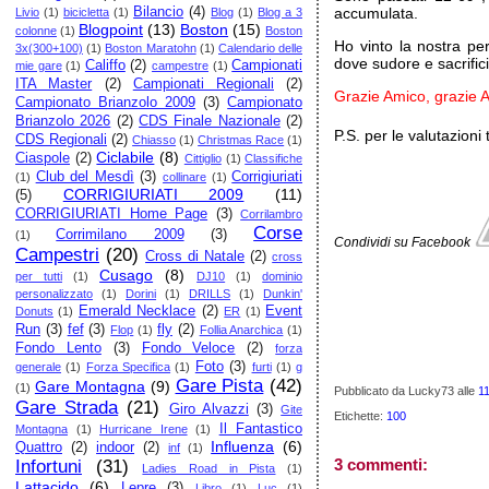
Bilancio
(4)
accumulata.
Livio
(1)
bicicletta
(1)
Blog
(1)
Blog a 3
Blogpoint
(13)
Boston
(15)
colonne
(1)
Boston
Ho vinto la nostra pe
3x(300+100)
(1)
Boston Maratohn
(1)
Calendario delle
dove sudore e sacrific
Califfo
(2)
Campionati
mie gare
(1)
campestre
(1)
ITA Master
(2)
Campionati Regionali
(2)
Grazie Amico, grazie At
Campionato Brianzolo 2009
(3)
Campionato
Brianzolo 2026
(2)
CDS Finale Nazionale
(2)
P.S. per le valutazioni
CDS Regionali
(2)
Chiasso
(1)
Christmas Race
(1)
Ciclabile
(8)
Ciaspole
(2)
Cittiglio
(1)
Classifiche
Club del Mesdì
(3)
Corrigiuriati
(1)
collinare
(1)
CORRIGIURIATI 2009
(11)
(5)
CORRIGIURIATI Home Page
(3)
Corrilambro
Corse
Corrimilano 2009
(3)
(1)
Condividi su Facebook
Campestri
(20)
Cross di Natale
(2)
cross
Cusago
(8)
per tutti
(1)
DJ10
(1)
dominio
personalizzato
(1)
Dorini
(1)
DRILLS
(1)
Dunkin'
Emerald Necklace
(2)
Event
Donuts
(1)
ER
(1)
Run
(3)
fef
(3)
fly
(2)
Flop
(1)
Follia Anarchica
(1)
Fondo Lento
(3)
Fondo Veloce
(2)
forza
Foto
(3)
generale
(1)
Forza Specifica
(1)
furti
(1)
g
Gare Pista
(42)
Gare Montagna
(9)
(1)
Pubblicato da Lucky73
alle
1
Gare Strada
(21)
Giro Alvazzi
(3)
Gite
Etichette:
100
Il Fantastico
Montagna
(1)
Hurricane Irene
(1)
Influenza
(6)
Quattro
(2)
indoor
(2)
inf
(1)
3 commenti:
Infortuni
(31)
Ladies Road in Pista
(1)
Lattacido
(6)
Lepre
(3)
Libro
(1)
Luc
(1)