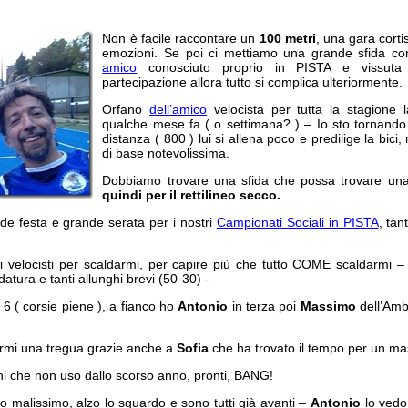
Non è facile raccontare un
100 metri
, una gara cort
emozioni. Se poi ci mettiamo una grande sfida c
amico
conosciuto proprio in PISTA e vissuta
partecipazione allora tutto si complica ulteriormente.
Orfano
dell’amico
velocista per tutta la stagione 
qualche mese fa ( o settimana? ) – Io sto tornando
distanza ( 800 ) lui si allena poco e predilige la bici
di base notevolissima.
Dobbiamo trovare una sfida che possa trovare una
quindi per il rettilineo secco.
nde festa e grande serata per i nostri
Campionati Sociali in PISTA
, tan
ai velocisti per scaldarmi, per capire più che tutto COME scaldarmi – 
atura e tanti allunghi brevi (50-30) -
 6 ( corsie piene ), a fianco ho
Antonio
in terza poi
Massimo
dell’Amb
rmi una tregua grazie anche a
Sofia
che ha trovato il tempo per un ma
hi che non uso dallo scorso anno, pronti, BANG!
rto malissimo, alzo lo sguardo e sono tutti già avanti –
Antonio
lo vedo 