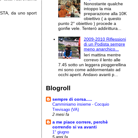
Nonostante qualche
intoppo la mia
PISTA, da uno sport
preparazione alla 10K
obiettivo ( a questo
punto 2° obiettivo ) procede a
gonfie vele. Tenterò addirittura...
2009-2010 Riflessioni
di un Podista sempre
meno anarchico...
Ieri mattina mentre
correvo il lento alle
7.45 sotto un leggera pioggerellina
mi sono come addormentato ad
occhi aperti. Andavo avanti p...
Blogroll
sempre di corsa.....
Camminiamo insieme - Cocquio
Trevisago (VA)
2 mesi fa
a me piace correre, perchè
correndo si va avanti
1° giugno
5 anni fa