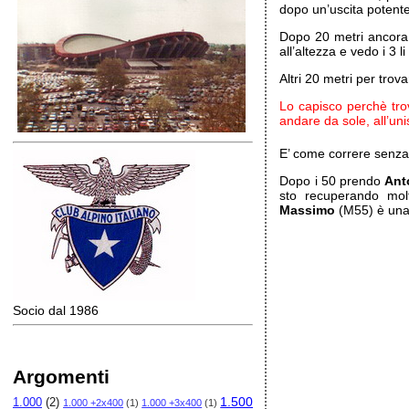
dopo un’uscita potente
Dopo 20 metri ancora
all’altezza e vedo i 3
Altri 20 metri per trova
Lo capisco perchè tr
andare da sole, all’un
E’ come correre senza 
Dopo i 50 prendo
Ant
sto recuperando mo
Massimo
(M55) è una
Socio dal 1986
Argomenti
1.500
1.000
(2)
1.000 +2x400
(1)
1.000 +3x400
(1)