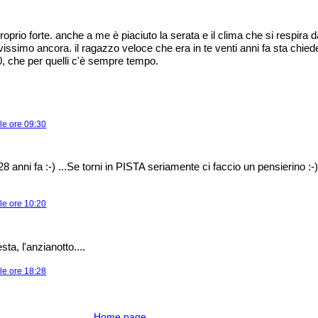
proprio forte. anche a me è piaciuto la serata e il clima che si respira
vissimo ancora. il ragazzo veloce che era in te venti anni fa sta chied
00, che per quelli c'è sempre tempo.
le ore 09:30
 anni fa :-) ...Se torni in PISTA seriamente ci faccio un pensierino :-
le ore 10:20
sta, l'anzianotto....
le ore 18:28
Home page