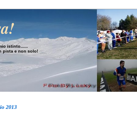
sa!
o istinto......
in pista e non solo!
io 2013