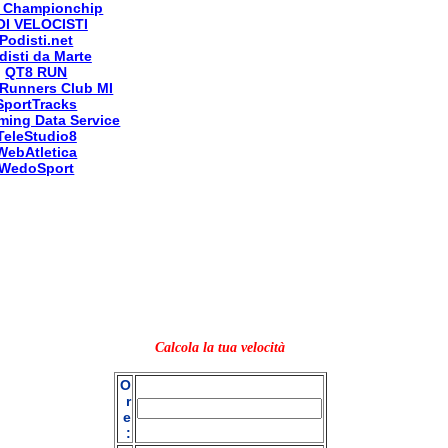
 Championchip
OI VELOCISTI
Podisti.net
disti da Marte
QT8 RUN
Runners Club MI
SportTracks
ming Data Service
TeleStudio8
WebAtletica
WedoSport
Calcola la tua velocità
O
r
e
: