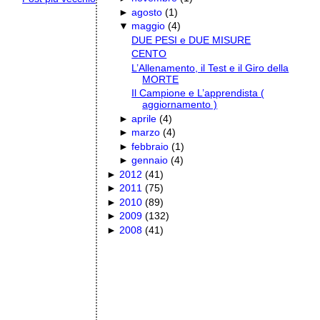
►
agosto
(
1
)
▼
maggio
(
4
)
DUE PESI e DUE MISURE
CENTO
L’Allenamento, il Test e il Giro della
MORTE
Il Campione e L’apprendista (
aggiornamento )
►
aprile
(
4
)
►
marzo
(
4
)
►
febbraio
(
1
)
►
gennaio
(
4
)
►
2012
(
41
)
►
2011
(
75
)
►
2010
(
89
)
►
2009
(
132
)
►
2008
(
41
)