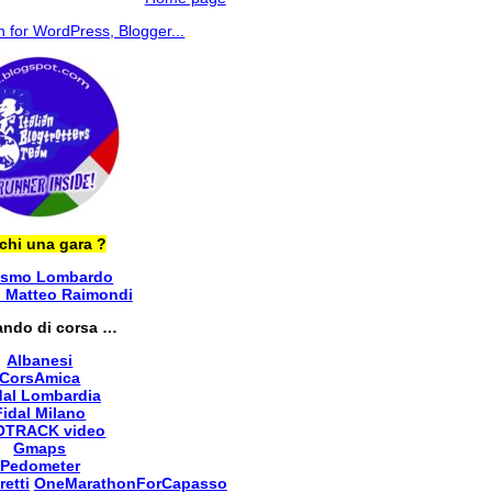
chi una gara ?
ismo Lombardo
i Matteo Raimondi
ando di corsa …
Albanesi
CorsAmica
dal Lombardia
Fidal Milano
OTRACK video
Gmaps
Pedometer
retti
OneMarathonForCapasso