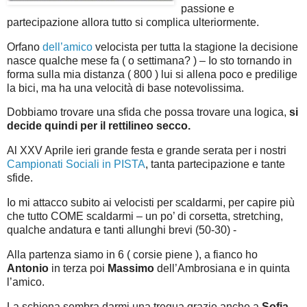
passione e
partecipazione allora tutto si complica ulteriormente.
Orfano
dell’amico
velocista per tutta la stagione la decisione
nasce qualche mese fa ( o settimana? ) – Io sto tornando in
forma sulla mia distanza ( 800 ) lui si allena poco e predilige
la bici, ma ha una velocità di base notevolissima.
Dobbiamo trovare una sfida che possa trovare una logica,
si
decide quindi per il rettilineo secco.
Al XXV Aprile ieri grande festa e grande serata per i nostri
Campionati Sociali in PISTA
, tanta partecipazione e tante
sfide.
Io mi attacco subito ai velocisti per scaldarmi, per capire più
che tutto COME scaldarmi – un po’ di corsetta, stretching,
qualche andatura e tanti allunghi brevi (50-30) -
Alla partenza siamo in 6 ( corsie piene ), a fianco ho
Antonio
in terza poi
Massimo
dell’Ambrosiana e in quinta
l’amico.
La schiena sembra darmi una tregua grazie anche a
Sofia