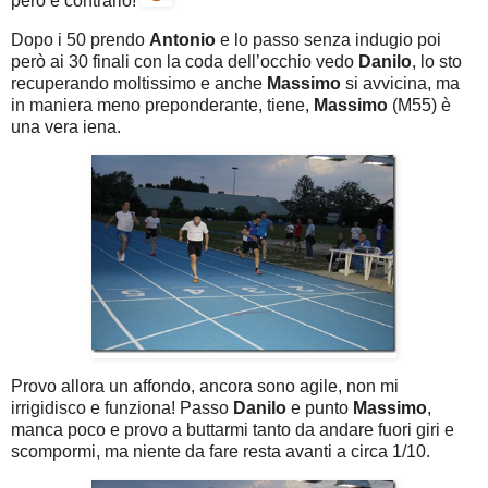
però è contrario!
Dopo i 50 prendo
Antonio
e lo passo senza indugio poi
però ai 30 finali con la coda dell’occhio vedo
Danilo
, lo sto
recuperando moltissimo e anche
Massimo
si avvicina, ma
in maniera meno preponderante, tiene,
Massimo
(M55) è
una vera iena.
Provo allora un affondo, ancora sono agile, non mi
irrigidisco e funziona! Passo
Danilo
e punto
Massimo
,
manca poco e provo a buttarmi tanto da andare fuori giri e
scompormi, ma niente da fare resta avanti a circa 1/10.