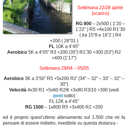
Settimana 22/28 aprile
(scarico)
RG 800
– 2x500 ( 1’20 –
1’22” ) R5 +4x100 R1’30
( tra 15”8 e 16”2 ) R4
+200 ( 28”01 )
FL
10K a 4’45”
Aerobico
5K a 4’05” R3 +200 (35”) R1’30 +300 (53”) R2
+400 (1’17”)
Settimana 29/04 – 05/05
Aerobico
3K a 3’50” R5 +5x200 R2’ (34” – 32” – 33” – 32” –
30”)
Velocità
4x30 R1 +5x60 R2/6 +3x80 R3/10 +300 (vedi
post
sotto)
FL 12K a 4’45”
RG 1500
– 1x800 R5 +3x400 R2 +200
ed è proprio quest’ultimo allenamento sul 1.500 che mi fa
pensare di essere indietro, rivedibile su questa distanza -