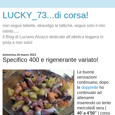
LUCKY_73...di corsa!
non seguo tabelle, stravolgo le tattiche, seguo solo il mio
istinto......
Il Blog di Luciano Alvazzi dedicato all'atletica leggera in
pista e non solo!
domenica 24 marzo 2013
Specifico 400 e rigenerante variato!
Le buone
sensazioni
continuano, dopo
le
doppiette
ho
continuato ad
allenarmi
inserendo un lento
mercoledì sera (
40’ a 4’50”
) corso