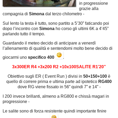
in progressione
grazie alla
compagnia di
Simona
dal terzo chilometro -
Sul lento la testa è tutto, sono partito a 5’30” faticando poi
dopo l’incontro con
Simona
ho corso gli ultimi 6K a 4’45”
parlando tutto il tempo.
Guardando il meteo decido di anticipare a venerdì
l’allenamento di qualità e sentendomi molto bene decido di
giocarmi uno
specifico 400
.
3x300ER R4 +3x200 R2 +10x100SALITE R1’20”
Obiettivo sugli ER ( Event Run ) divisi in
50+150+100
è
quello di correre prima e ultima parte ad ipotetico
RG400
dove RG viene fissato in 56” quindi 7” e 14” -
I 200 invece brillanti, almeno a RG800 e chissà magari in
progressione -
Le salite sono di forza resistente quindi importante finire