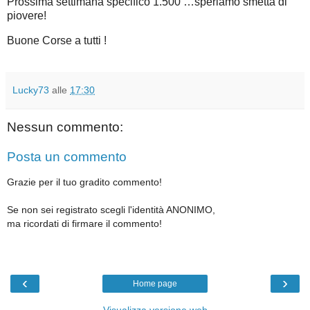
Prossima settimana specifico 1.500 …speriamo smetta di
piovere!
Buone Corse a tutti !
Lucky73
alle
17:30
Nessun commento:
Posta un commento
Grazie per il tuo gradito commento!
Se non sei registrato scegli l'identità ANONIMO,
ma ricordati di firmare il commento!
‹
›
Home page
Visualizza versione web