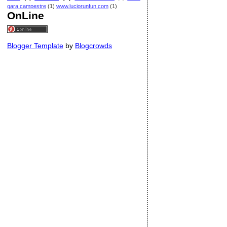
gara campestre
(1)
www.luciorunfun.com
(1)
OnLine
Blogger Template
by
Blogcrowds