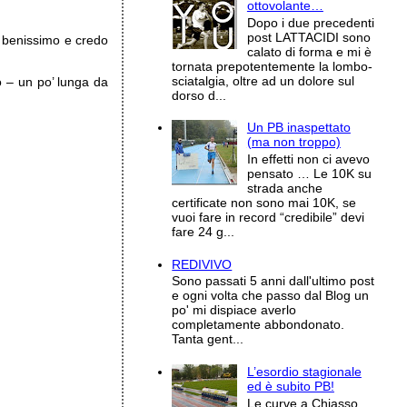
ottovolante…
Dopo i due precedenti
post LATTACIDI sono
 benissimo e credo
calato di forma e mi è
tornata prepotentemente la lombo-
sciatalgia, oltre ad un dolore sul
o – un po’ lunga da
dorso d...
Un PB inaspettato
(ma non troppo)
In effetti non ci avevo
pensato … Le 10K su
strada anche
certificate non sono mai 10K, se
vuoi fare in record “credibile” devi
fare 24 g...
REDIVIVO
Sono passati 5 anni dall'ultimo post
e ogni volta che passo dal Blog un
po' mi dispiace averlo
completamente abbondonato.
Tanta gent...
L’esordio stagionale
ed è subito PB!
Le curve a Chiasso