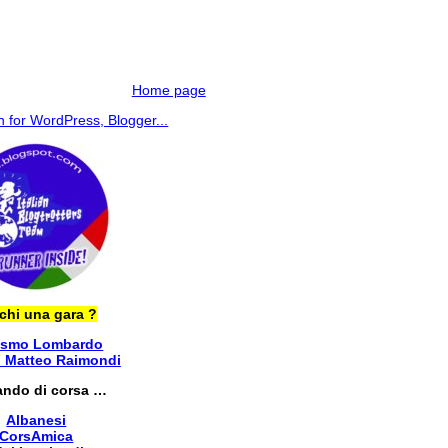
Home page
chi una gara ?
ismo Lombardo
i Matteo Raimondi
ando di corsa …
Albanesi
CorsAmica