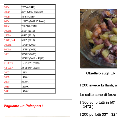
200m
25”54 (
2012
)
300m
39”4 (
2012
training)
400m
55”88 (2010)
600m
1’32”3 (
2012
Chiasso)
800m
2’09”68 (2010)
1000m
2’53” (2010)
1500m
4’42” (2010)
1.609,344
5’09” (2010)
3000m
10’38” (2010)
5000m
18’59” (2009)
10K
39’46” (2009)
39’10” (2016 – Dj10)
21.097K
1h 29’22” (2009)
42.195K
3h 38’09” (2008)
2007
199K
Obiettivo sugli ER 
2008
1408K
2009
2230K
I 200 invece brillanti
2010
1819K
2011
1486K
Le salite sono di forza
I 300 sono tutti in 50
Vogliamo un Palasport !
– 14”3
).
I 200 perfetti
33” - 32”