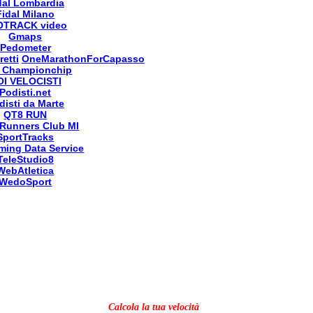
dal Lombardia
Fidal Milano
OTRACK video
Gmaps
Pedometer
retti
OneMarathonForCapasso
 Championchip
OI VELOCISTI
Podisti.net
disti da Marte
QT8 RUN
Runners Club MI
SportTracks
ming Data Service
TeleStudio8
WebAtletica
WedoSport
Calcola la tua velocità