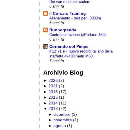
Dei vari modi per cadere
6 anni fa
Il Corsaro Training
Allenamento - test per i 3000m
6 anni fa
Runnerpanda
Controprestazione (#Parkrun 159)
6 anni fa
Correndo col Pimpe
4'12"71 è il nuovo record italiano della
staffetta 4x400 metri M60
7 anni fa
Archivio Blog
►
2026
(
2
)
►
2021
(
2
)
►
2016
(
17
)
►
2015
(
1
)
►
2014
(
11
)
▼
2013
(
22
)
►
dicembre
(
3
)
►
novembre
(
1
)
►
agosto
(
1
)