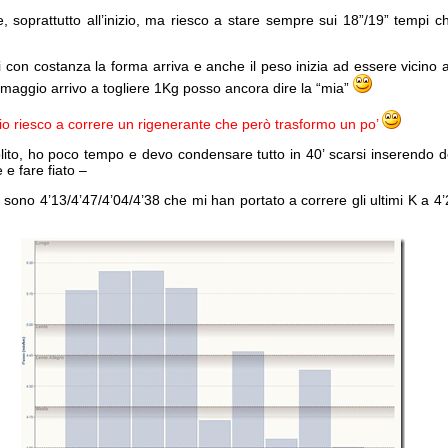
e, soprattutto all’inizio, ma riesco a stare sempre sui 18”/19” tempi 
 con costanza la forma arriva e anche il peso inizia ad essere vicino a
 maggio arrivo a togliere 1Kg posso ancora dire la “mia”
io riesco a correre un rigenerante che però trasformo un po’
ito, ho poco tempo e devo condensare tutto in 40’ scarsi inserendo dell
 e fare fiato –
le sono 4’13/4’47/4’04/4’38 che mi han portato a correre gli ultimi K a 