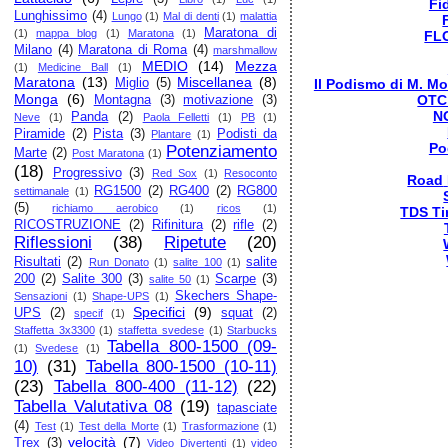
Fi
Lunghissimo
(4)
Lungo
(1)
Mal di denti
(1)
malattia
Maratona di
(1)
mappa blog
(1)
Maratona
(1)
FL
Milano
(4)
Maratona di Roma
(4)
marshmallow
MEDIO
(14)
Mezza
(1)
Medicine Ball
(1)
Maratona
(13)
Miscellanea
(8)
Il Podismo di M. Mo
Miglio
(5)
Monga
(6)
OTC
Montagna
(3)
motivazione
(3)
N
Panda
(2)
Neve
(1)
Paola Felletti
(1)
PB
(1)
Piramide
(2)
Pista
(3)
Podisti da
Plantare
(1)
Po
Potenziamento
Marte
(2)
Post Maratona
(1)
(18)
Progressivo
(3)
Red Sox
(1)
Resoconto
Road
RG1500
(2)
RG400
(2)
RG800
settimanale
(1)
(5)
richiamo aerobico
(1)
ricos
(1)
TDS Ti
RICOSTRUZIONE
(2)
Rifinitura
(2)
rifle
(2)
Riflessioni
(38)
Ripetute
(20)
Risultati
(2)
salite
Run Donato
(1)
salite 100
(1)
200
(2)
Salite 300
(3)
Scarpe
(3)
salite 50
(1)
Skechers Shape-
Sensazioni
(1)
Shape-UPS
(1)
Specifici
(9)
UPS
(2)
squat
(2)
specif
(1)
Staffetta 3x3300
(1)
staffetta svedese
(1)
Starbucks
Tabella 800-1500 (09-
(1)
Svedese
(1)
10)
(31)
Tabella 800-1500 (10-11)
(23)
Tabella 800-400 (11-12)
(22)
Tabella Valutativa 08
(19)
tapasciate
(4)
Test
(1)
Test della Morte
(1)
Trasformazione
(1)
velocità
(7)
Trex
(3)
Video Divertenti
(1)
video