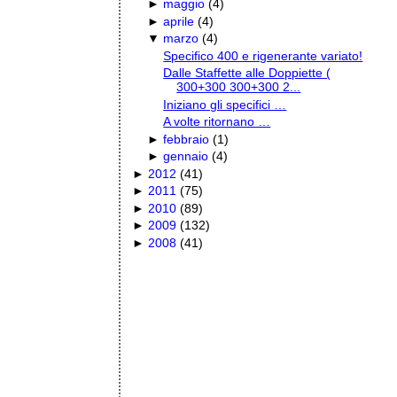
►
maggio
(
4
)
►
aprile
(
4
)
▼
marzo
(
4
)
Specifico 400 e rigenerante variato!
Dalle Staffette alle Doppiette (
300+300 300+300 2...
Iniziano gli specifici …
A volte ritornano …
►
febbraio
(
1
)
►
gennaio
(
4
)
►
2012
(
41
)
►
2011
(
75
)
►
2010
(
89
)
►
2009
(
132
)
►
2008
(
41
)