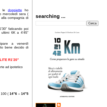
po le
doppiette
ho
o mercoledì sera (
searching ...
 alla compagnia di
5’30” faticando poi
 ultimi 6K a 4’45”
ipare a venerdì
lto bene decido di
LITE R1’20”
rte ad ipotetico
i 100 (
14”6 – 14”5