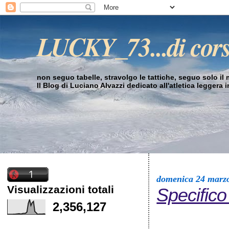
LUCKY_73...di cor
non seguo tabelle, stravolgo le tattiche, seguo solo il mi
Il Blog di Luciano Alvazzi dedicato all'atletica leggera 
domenica 24 marz
Visualizzazioni totali
Specifico
2,356,127