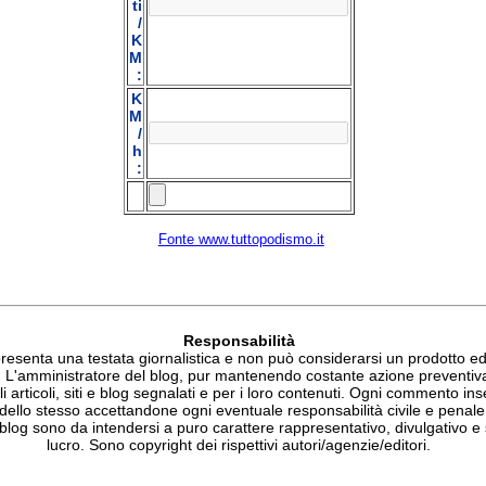
ti
/
K
M
:
K
M
/
h
:
Fonte www.tuttopodismo.it
Responsabilità
esenta una testata giornalistica e non può considerarsi un prodotto edit
. L'amministratore del blog, pur mantenendo costante azione preventiv
li articoli, siti e blog segnalati e per i loro contenuti. Ogni commento ins
 dello stesso accettandone ogni eventuale responsabilità civile e penale.
blog sono da intendersi a puro carattere rappresentativo, divulgativo e 
lucro. Sono copyright dei rispettivi autori/agenzie/editori.