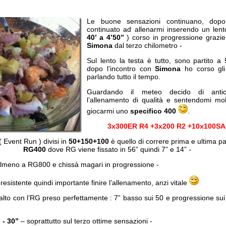
Le buone sensazioni continuano, do
continuato ad allenarmi inserendo un lent
40’ a 4’50”
) corso in progressione grazie
Simona
dal terzo chilometro -
Sul lento la testa è tutto, sono partito a 
dopo l’incontro con
Simona
ho corso gli
parlando tutto il tempo.
Guardando il meteo decido di antic
l’allenamento di qualità e sentendomi mo
giocarmi uno
specifico 400
.
3x300ER R4 +3x200 R2 +10x100SA
( Event Run ) divisi in
50+150+100
è quello di correre prima e ultima pa
RG400
dove RG viene fissato in 56” quindi 7” e 14” -
, almeno a RG800 e chissà magari in progressione -
 resistente quindi importante finire l’allenamento, anzi vitale
” alto con l’RG preso perfettamente : 7” basso sui 50 e progressione su
 - 30”
– soprattutto sul terzo ottime sensazioni -