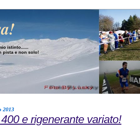
sa!
o istinto......
in pista e non solo!
o 2013
 400 e rigenerante variato!