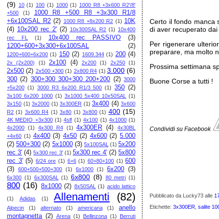
(9)
10
(1)
100
(1)
1000
(1)
1000 R8 +3x600 R2'/8'
1000 R8 +500 R8 +3x300 R1/8
+500
(1)
+6x100SAL R2
(2)
10K
Certo il fondo manca 
1000 R8 +8x200 R2
(1)
di aver recuperato dai
(4)
10x200 rec 2'
(2)
10x300SAL R2
(1)
10x400
10x400 rec PASSIVO
(3)
rec FL
(1)
Per rigenerare ulteri
1200+600+3x300+6x100SAL
(2)
preparare, ma molto nu
150
(2)
200
(4)
1200+600+6x200
(1)
1609.344
(1)
2x100
(4)
2x (2x200)
(1)
2x200
(1)
2x250
(1)
Prossima settimana sp
3.000
(6)
2x500
(2)
2x500 +300
(1)
2x800 R4
(1)
300
(2)
300+300 300+300 200+200
(2)
3000
Buone Corse a tutti !
350
(2)
+5x200
(1)
3000 R3 6x200 R1/3 500
(1)
3x100 6x200 1000
(1)
3x1000 5x400 10x50SAL
(1)
3x400
(4)
3x150
(1)
3x2000
(1)
3x300ER
(1)
3x600
400
(15)
R2
(1)
3x600 R4
(1)
3x80
(1)
3x800
(1)
4K MEDIO +3x300
(1)
4slf
(1)
4x100
(1)
4x1000
(1)
4x300ER
(4)
4x2000
(1)
4x300 R4
(1)
4x30BL
Condividi su Facebook
4x400
(3)
4x50
(2)
4x600
(2)
5.000
+4x60
(1)
(2)
500+300
(2)
5x1000
(3)
5x200
5x100SAL
(1)
rec 3'
(4)
5x300 rec 4'
(2)
5x800
5x300 rec 3'
(1)
rec 3'
(5)
600
6/24 ore
(1)
6+6
(1)
60+80+100
(1)
(3)
6x200
(3)
600+500+500+300
(1)
6x1000
(1)
6x800
(8)
6x300
(1)
6x300SAL
(1)
80 metri
(1)
800
(16)
8x1000
(2)
8x50SAL
(1)
acido lattico
Allenamenti
(82)
Pubblicato da Lucky73
alle
1
(1)
Adidas
(1)
Etichette:
3x300ER
,
salite 10
anello
Alpecin
(1)
alternato
(1)
americana
(1)
montagnetta
(2)
Arena
(1)
Bellinzona
(1)
Berruti