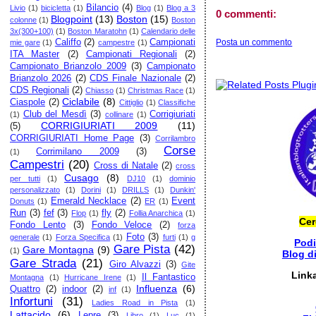
Bilancio
(4)
Livio
(1)
bicicletta
(1)
Blog
(1)
Blog a 3
0 commenti:
Blogpoint
(13)
Boston
(15)
colonne
(1)
Boston
3x(300+100)
(1)
Boston Maratohn
(1)
Calendario delle
Posta un commento
Califfo
(2)
Campionati
mie gare
(1)
campestre
(1)
ITA Master
(2)
Campionati Regionali
(2)
Campionato Brianzolo 2009
(3)
Campionato
Brianzolo 2026
(2)
CDS Finale Nazionale
(2)
CDS Regionali
(2)
Chiasso
(1)
Christmas Race
(1)
Ciclabile
(8)
Ciaspole
(2)
Cittiglio
(1)
Classifiche
Club del Mesdì
(3)
Corrigiuriati
(1)
collinare
(1)
CORRIGIURIATI 2009
(11)
(5)
CORRIGIURIATI Home Page
(3)
Corrilambro
Corse
Corrimilano 2009
(3)
(1)
Campestri
(20)
Cross di Natale
(2)
cross
Cusago
(8)
per tutti
(1)
DJ10
(1)
dominio
personalizzato
(1)
Dorini
(1)
DRILLS
(1)
Dunkin'
Emerald Necklace
(2)
Event
Donuts
(1)
ER
(1)
Run
(3)
fef
(3)
fly
(2)
Flop
(1)
Follia Anarchica
(1)
Cer
Fondo Lento
(3)
Fondo Veloce
(2)
forza
Foto
(3)
generale
(1)
Forza Specifica
(1)
furti
(1)
g
Pod
Gare Pista
(42)
Gare Montagna
(9)
(1)
Blog d
Gare Strada
(21)
Giro Alvazzi
(3)
Gite
Link
Il Fantastico
Montagna
(1)
Hurricane Irene
(1)
Influenza
(6)
Quattro
(2)
indoor
(2)
inf
(1)
Infortuni
(31)
Ladies Road in Pista
(1)
Lattacido
(6)
Lepre
(3)
Libro
(1)
Luc
(1)