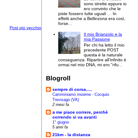
sono strette eppure io
ero convinto che le
piste fossero tutte uguali … In
effetti anche a Bellinzona era così,
forse...
Post più vecchio
Il mio Brianzolo e la
mia Passione
Per chi ha letto il mio
precedente POST
questa è la naturale
conseguenza. Ripartire all'infinito è
ormai nel mio DNA, mi ero "rifu...
Blogroll
sempre di corsa.....
Camminiamo insieme - Cocquio
Trevisago (VA)
2 mesi fa
a me piace correre, perchè
correndo si va avanti
1° giugno
5 anni fa
21km - la distanza