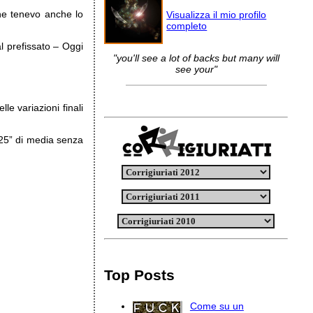
che tenevo anche lo
Visualizza il mio profilo
completo
l prefissato – Oggi
"you'll see a lot of backs but many will
see your"
e variazioni finali
4’25” di media senza
Top Posts
Come su un