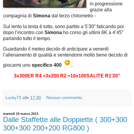
in progressione
grazie alla
compagnia di
Simona
dal terzo chilometro -
Sul lento la testa è tutto, sono partito a 5’30” faticando poi
dopo l’incontro con
Simona
ho corso gli ultimi 6K a 4’45”
parlando tutto il tempo.
Guardando il meteo decido di anticipare a venerdì
l’allenamento di qualità e sentendomi molto bene decido di
giocarmi uno
specifico 400
.
3x300ER R4 +3x200 R2 +10x100SALITE R1’20”
Lucky73
alle
17:30
Nessun commento:
martedì 19 marzo 2013
Dalle Staffette alle Doppiette ( 300+300
300+300 200+200 RG800 )