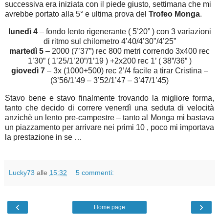
successiva era iniziata con il piede giusto, settimana che mi
avrebbe portato alla 5° e ultima prova del
Trofeo Monga
.
lunedì 4
– fondo lento rigenerante ( 5’20” ) con 3 variazioni
di ritmo sul chilometro 4’40/4’30"/4’25”
martedì 5
– 2000 (7’37”) rec 800 metri correndo 3x400 rec
1’30” ( 1’25/1’20”/1’19 ) +2x200 rec 1’ ( 38”/36” )
giovedì 7
– 3x (1000+500) rec 2’/4 facile a tirar Cristina –
(3’56/1’49 – 3’52/1’47 – 3’47/1’45)
Stavo bene e stavo finalmente trovando la migliore forma,
tanto che decido di correre venerdì una seduta di velocità
anzichè un lento pre-campestre – tanto al Monga mi bastava
un piazzamento per arrivare nei primi 10 , poco mi importava
la prestazione in se …
Lucky73
alle
15:32
5 commenti:
‹
›
Home page