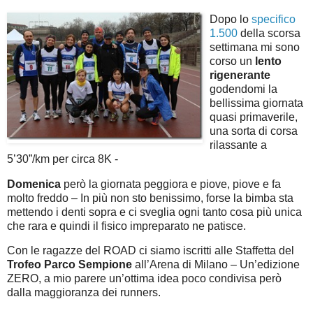
Dopo lo
specifico
1.500
della scorsa
settimana mi sono
corso un
lento
rigenerante
godendomi la
bellissima giornata
quasi primaverile,
una sorta di corsa
rilassante a
5’30”/km per circa 8K -
Domenica
però la giornata peggiora e piove, piove e fa
molto freddo – In più non sto benissimo, forse la bimba sta
mettendo i denti sopra e ci sveglia ogni tanto cosa più unica
che rara e quindi il fisico impreparato ne patisce.
Con le ragazze del ROAD ci siamo iscritti alle Staffetta del
Trofeo Parco Sempione
all’Arena di Milano – Un’edizione
ZERO, a mio parere un’ottima idea poco condivisa però
dalla maggioranza dei runners.