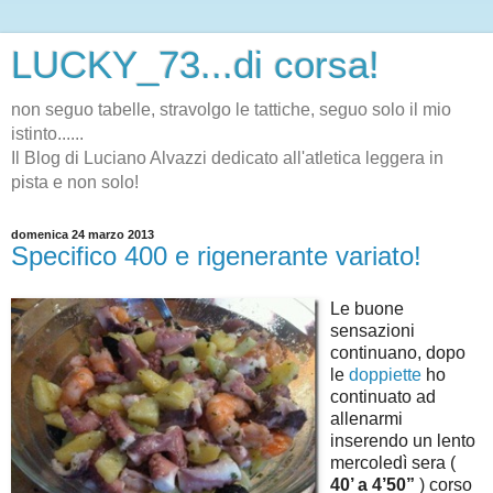
LUCKY_73...di corsa!
non seguo tabelle, stravolgo le tattiche, seguo solo il mio
istinto......
Il Blog di Luciano Alvazzi dedicato all'atletica leggera in
pista e non solo!
domenica 24 marzo 2013
Specifico 400 e rigenerante variato!
Le buone
sensazioni
continuano, dopo
le
doppiette
ho
continuato ad
allenarmi
inserendo un lento
mercoledì sera (
40’ a 4’50”
) corso