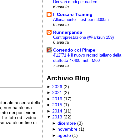
Dei vari modi per cadere
6 anni fa
Il Corsaro Training
Allenamento - test per i 3000m
6 anni fa
Runnerpanda
Controprestazione (#Parkrun 159)
6 anni fa
Correndo col Pimpe
4'12"71 è il nuovo record italiano della
staffetta 4x400 metri M60
7 anni fa
Archivio Blog
►
2026
(
2
)
►
2021
(
2
)
►
2016
(
17
)
oriale ai sensi della
►
2015
(
1
)
a, non ha alcuna
►
2014
(
11
)
erito nei post viene
▼
2013
(
22
)
 Le foto ed i video
senza alcun fine di
►
dicembre
(
3
)
►
novembre
(
1
)
►
agosto
(
1
)