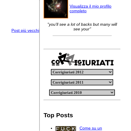
Visualizza il mio profilo
completo
"you'll see a lot of backs but many will
see your"
Post più vecchi
Top Posts
Come su un