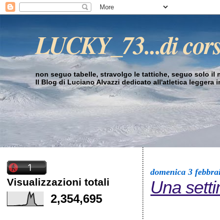
LUCKY_73...di cor
non seguo tabelle, stravolgo le tattiche, seguo solo il mi
Il Blog di Luciano Alvazzi dedicato all'atletica leggera 
domenica 3 febbra
Visualizzazioni totali
Una sett
2,354,695