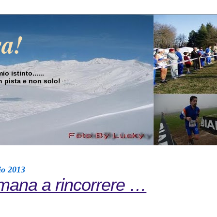
sa!
o istinto......
in pista e non solo!
io 2013
imana a rincorrere …