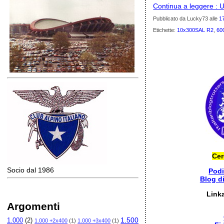
Continua a leggere : 
Pubblicato da Lucky73
alle
1
Etichette:
10x300SAL R2
,
60
Cer
Socio dal 1986
Pod
Blog d
Link
Argomenti
1.500
1.000
(2)
1.000 +2x400
(1)
1.000 +3x400
(1)