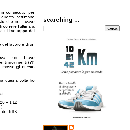
ni consecutivi per
 questa settimana
searching ...
isto che non avevo
correre l’ultima a
 e ultima tappa del
 del lavoro e di un
rovo un bravo
enti movimenti (?!)
ei massaggi questo
ma questa volta ho
si :
’20 – 1’12
 )
nte di 8K