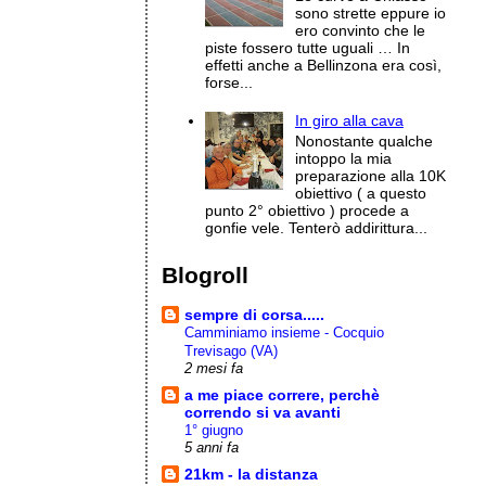
sono strette eppure io
ero convinto che le
piste fossero tutte uguali … In
effetti anche a Bellinzona era così,
forse...
In giro alla cava
Nonostante qualche
intoppo la mia
preparazione alla 10K
obiettivo ( a questo
punto 2° obiettivo ) procede a
gonfie vele. Tenterò addirittura...
Blogroll
sempre di corsa.....
Camminiamo insieme - Cocquio
Trevisago (VA)
2 mesi fa
a me piace correre, perchè
correndo si va avanti
1° giugno
5 anni fa
21km - la distanza