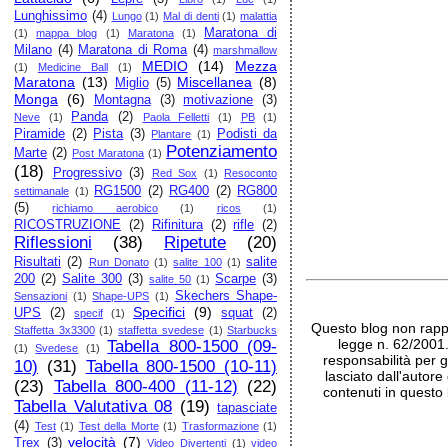
Lunghissimo
(4)
Lungo
(1)
Mal di denti
(1)
malattia
Maratona di
(1)
mappa blog
(1)
Maratona
(1)
Milano
(4)
Maratona di Roma
(4)
marshmallow
MEDIO
(14)
Mezza
(1)
Medicine Ball
(1)
Maratona
(13)
Miscellanea
(8)
Miglio
(5)
Monga
(6)
Montagna
(3)
motivazione
(3)
Panda
(2)
Neve
(1)
Paola Felletti
(1)
PB
(1)
Piramide
(2)
Pista
(3)
Podisti da
Plantare
(1)
Potenziamento
Marte
(2)
Post Maratona
(1)
(18)
Progressivo
(3)
Red Sox
(1)
Resoconto
RG1500
(2)
RG400
(2)
RG800
settimanale
(1)
(5)
richiamo aerobico
(1)
ricos
(1)
RICOSTRUZIONE
(2)
Rifinitura
(2)
rifle
(2)
Riflessioni
(38)
Ripetute
(20)
Risultati
(2)
salite
Run Donato
(1)
salite 100
(1)
200
(2)
Salite 300
(3)
Scarpe
(3)
salite 50
(1)
Skechers Shape-
Sensazioni
(1)
Shape-UPS
(1)
Specifici
(9)
UPS
(2)
squat
(2)
specif
(1)
Questo blog non rappr
Staffetta 3x3300
(1)
staffetta svedese
(1)
Starbucks
legge n. 62/2001
Tabella 800-1500 (09-
(1)
Svedese
(1)
responsabilità per g
10)
(31)
Tabella 800-1500 (10-11)
lasciato dall'autore
(23)
Tabella 800-400 (11-12)
(22)
contenuti in questo 
Tabella Valutativa 08
(19)
tapasciate
(4)
Test
(1)
Test della Morte
(1)
Trasformazione
(1)
velocità
(7)
Trex
(3)
Video Divertenti
(1)
video