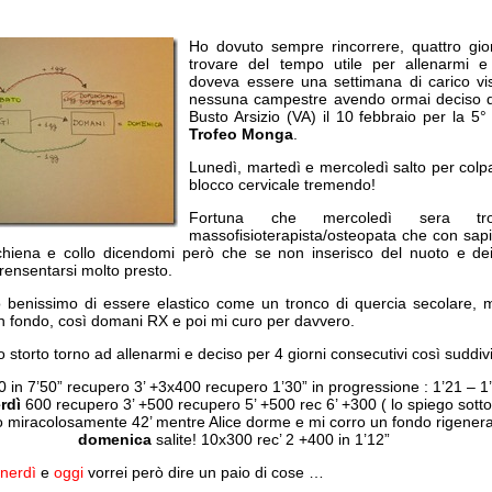
Ho dovuto sempre rincorrere, quattro gior
trovare del tempo utile per allenarmi e
doveva essere una settimana di carico v
nessuna campestre avendo ormai deciso di 
Busto Arsizio (VA) il 10 febbraio per la 5°
Trofeo Monga
.
Lunedì, martedì e mercoledì salto per colpa
blocco cervicale tremendo!
Fortuna che mercoledì sera t
massofisioterapista/osteopata che con sapi
chiena e collo dicendomi però che se non inserisco del nuoto e d
rensentarsi molto presto.
o benissimo di essere elastico come un tronco di quercia secolare, 
in fondo, così domani RX e poi mi curo per davvero.
torto torno ad allenarmi e deciso per 4 giorni consecutivi così suddivi
 in 7’50” recupero 3’ +3x400 recupero 1’30” in progressione : 1’21 – 1
rdì
600 recupero 3’ +500 recupero 5’ +500 rec 6’ +300 ( lo spiego sotto
 miracolosamente 42’ mentre Alice dorme e mi corro un fondo rigenera
domenica
salite! 10x300 rec’ 2 +400 in 1’12”
enerdì
e
oggi
vorrei però dire un paio di cose …