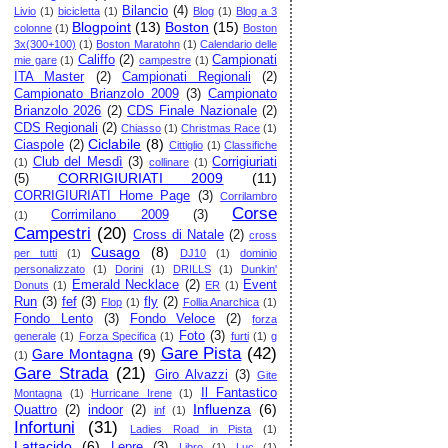
Bilancio
(4)
Livio
(1)
bicicletta
(1)
Blog
(1)
Blog a 3
Blogpoint
(13)
Boston
(15)
colonne
(1)
Boston
3x(300+100)
(1)
Boston Maratohn
(1)
Calendario delle
Califfo
(2)
Campionati
mie gare
(1)
campestre
(1)
ITA Master
(2)
Campionati Regionali
(2)
Campionato Brianzolo 2009
(3)
Campionato
Brianzolo 2026
(2)
CDS Finale Nazionale
(2)
CDS Regionali
(2)
Chiasso
(1)
Christmas Race
(1)
Ciclabile
(8)
Ciaspole
(2)
Cittiglio
(1)
Classifiche
Club del Mesdì
(3)
Corrigiuriati
(1)
collinare
(1)
CORRIGIURIATI 2009
(11)
(5)
CORRIGIURIATI Home Page
(3)
Corrilambro
Corse
Corrimilano 2009
(3)
(1)
Campestri
(20)
Cross di Natale
(2)
cross
Cusago
(8)
per tutti
(1)
DJ10
(1)
dominio
personalizzato
(1)
Dorini
(1)
DRILLS
(1)
Dunkin'
Emerald Necklace
(2)
Event
Donuts
(1)
ER
(1)
Run
(3)
fef
(3)
fly
(2)
Flop
(1)
Follia Anarchica
(1)
Fondo Lento
(3)
Fondo Veloce
(2)
forza
Foto
(3)
generale
(1)
Forza Specifica
(1)
furti
(1)
g
Gare Pista
(42)
Gare Montagna
(9)
(1)
Gare Strada
(21)
Giro Alvazzi
(3)
Gite
Il Fantastico
Montagna
(1)
Hurricane Irene
(1)
Influenza
(6)
Quattro
(2)
indoor
(2)
inf
(1)
Infortuni
(31)
Ladies Road in Pista
(1)
Lattacido
(6)
Lepre
(3)
Libro
(1)
Luc
(1)