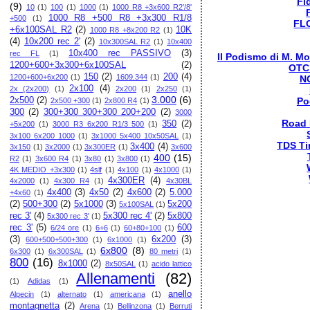
Fi
(9)
10
(1)
100
(1)
1000
(1)
1000 R8 +3x600 R2'/8'
1000 R8 +500 R8 +3x300 R1/8
+500
(1)
FL
+6x100SAL R2
(2)
10K
1000 R8 +8x200 R2
(1)
(4)
10x200 rec 2'
(2)
10x300SAL R2
(1)
10x400
10x400 rec PASSIVO
(3)
rec FL
(1)
Il Podismo di M. Mo
1200+600+3x300+6x100SAL
(2)
OTC
150
(2)
200
(4)
1200+600+6x200
(1)
1609.344
(1)
N
2x100
(4)
2x (2x200)
(1)
2x200
(1)
2x250
(1)
3.000
(6)
2x500
(2)
Po
2x500 +300
(1)
2x800 R4
(1)
300
(2)
300+300 300+300 200+200
(2)
3000
Road
350
(2)
+5x200
(1)
3000 R3 6x200 R1/3 500
(1)
3x100 6x200 1000
(1)
3x1000 5x400 10x50SAL
(1)
TDS Ti
3x400
(4)
3x150
(1)
3x2000
(1)
3x300ER
(1)
3x600
400
(15)
R2
(1)
3x600 R4
(1)
3x80
(1)
3x800
(1)
4K MEDIO +3x300
(1)
4slf
(1)
4x100
(1)
4x1000
(1)
4x300ER
(4)
4x2000
(1)
4x300 R4
(1)
4x30BL
4x400
(3)
4x50
(2)
4x600
(2)
5.000
+4x60
(1)
(2)
500+300
(2)
5x1000
(3)
5x200
5x100SAL
(1)
rec 3'
(4)
5x300 rec 4'
(2)
5x800
5x300 rec 3'
(1)
rec 3'
(5)
600
6/24 ore
(1)
6+6
(1)
60+80+100
(1)
(3)
6x200
(3)
600+500+500+300
(1)
6x1000
(1)
6x800
(8)
6x300
(1)
6x300SAL
(1)
80 metri
(1)
800
(16)
8x1000
(2)
8x50SAL
(1)
acido lattico
Allenamenti
(82)
(1)
Adidas
(1)
anello
Alpecin
(1)
alternato
(1)
americana
(1)
montagnetta
(2)
Arena
(1)
Bellinzona
(1)
Berruti