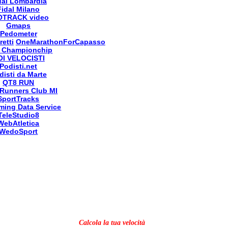
dal Lombardia
Fidal Milano
OTRACK video
Gmaps
Pedometer
retti
OneMarathonForCapasso
 Championchip
OI VELOCISTI
Podisti.net
disti da Marte
QT8 RUN
Runners Club MI
SportTracks
ming Data Service
TeleStudio8
WebAtletica
WedoSport
Calcola la tua velocità