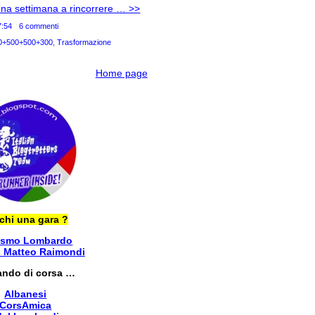
Una settimana a rincorrere … >>
7:54
6 commenti
0+500+500+300
,
Trasformazione
Home page
chi una gara ?
ismo Lombardo
i Matteo Raimondi
ando di corsa …
Albanesi
CorsAmica