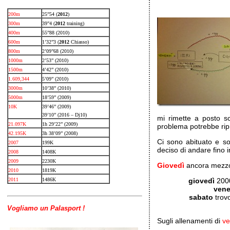
200m
25”54 (
2012
)
300m
39”4 (
2012
training)
400m
55”88 (2010)
600m
1’32”3 (
2012
Chiasso)
800m
2’09”68 (2010)
1000m
2’53” (2010)
1500m
4’42” (2010)
1.609,344
5’09” (2010)
3000m
10’38” (2010)
5000m
18’59” (2009)
10K
39’46” (2009)
39’10” (2016 – Dj10)
mi rimette a posto s
21.097K
1h 29’22” (2009)
problema potrebbe rip
42.195K
3h 38’09” (2008)
Ci sono abituato e s
2007
199K
deciso di andare fino 
2008
1408K
2009
2230K
Giovedì
ancora mezzo s
2010
1819K
2011
1486K
giovedì
2000
vene
sabato
trovo
Vogliamo un Palasport !
Sugli allenamenti di
v