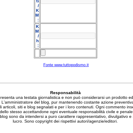
ti
/
K
M
:
K
M
/
h
:
Fonte www.tuttopodismo.it
Responsabilità
esenta una testata giornalistica e non può considerarsi un prodotto edit
. L'amministratore del blog, pur mantenendo costante azione preventiv
li articoli, siti e blog segnalati e per i loro contenuti. Ogni commento ins
 dello stesso accettandone ogni eventuale responsabilità civile e penale.
blog sono da intendersi a puro carattere rappresentativo, divulgativo e 
lucro. Sono copyright dei rispettivi autori/agenzie/editori.