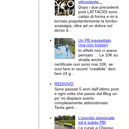
ottovolante…
Dopo i due precedenti
post LATTACIDI sono
calato di forma e mi è
tornata prepotentemente la lombo-
sciatalgia, oltre ad un dolore sul
dorso d...
Un PB inaspettato
(ma non troppo)
In effetti non ci avevo
pensato … Le 10K su
strada anche
certificate non sono mai 10K, se
vuoi fare in record “credibile” devi
fare 24 g...
REDIVIVO
Sono passati 5 anni dall'ultimo post
e ogni volta che passo dal Blog un
po' mi dispiace averlo
completamente abbondonato.
Tanta gent...
L’esordio stagionale
ed è subito PB!
Le curve a Chiasso