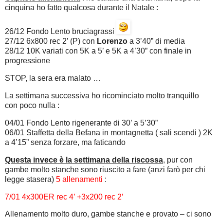
cinquina ho fatto qualcosa durante il Natale :
26/12 Fondo Lento bruciagrassi
27/12 6x800 rec 2’ (P) con
Lorenzo
a 3’40” di media
28/12 10K variati con 5K a 5’ e 5K a 4’30” con finale in
progressione
STOP, la sera era malato …
La settimana successiva ho ricominciato molto tranquillo
con poco nulla :
04/01 Fondo Lento rigenerante di 30’ a 5’30”
06/01 Staffetta della Befana in montagnetta ( sali scendi ) 2K
a 4’15” senza forzare, ma faticando
Questa invece è la settimana della riscossa
, pur con
gambe molto stanche sono riuscito a fare (anzi farò per chi
legge stasera)
5 allenamenti
:
7/01 4x300ER rec 4’ +3x200 rec 2’
Allenamento molto duro, gambe stanche e provato – ci sono