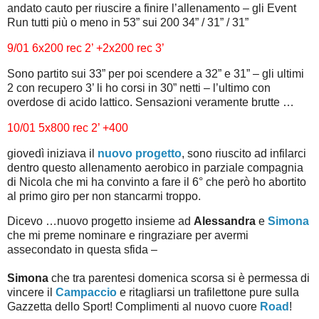
andato cauto per riuscire a finire l’allenamento – gli Event
Run tutti più o meno in 53” sui 200 34” / 31” / 31”
9/01 6x200 rec 2’ +2x200 rec 3’
Sono partito sui 33” per poi scendere a 32” e 31” – gli ultimi
2 con recupero 3’ li ho corsi in 30” netti – l’ultimo con
overdose di acido lattico. Sensazioni veramente brutte …
10/01 5x800 rec 2’ +400
giovedì iniziava il
nuovo progetto
, sono riuscito ad infilarci
dentro questo allenamento aerobico in parziale compagnia
di Nicola che mi ha convinto a fare il 6° che però ho abortito
al primo giro per non stancarmi troppo.
Dicevo …nuovo progetto insieme ad
Alessandra
e
Simona
che mi preme nominare e ringraziare per avermi
assecondato in questa sfida –
Simona
che tra parentesi domenica scorsa si è permessa di
vincere il
Campaccio
e ritagliarsi un trafilettone pure sulla
Gazzetta dello Sport! Complimenti al nuovo cuore
Road
!