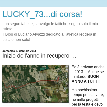
LUCKY_73...di corsa!
non seguo tabelle, stravolgo le tattiche, seguo solo il mio
istinto......
Il Blog di Luciano Alvazzi dedicato all'atletica leggera in
pista e non solo!
domenica 13 gennaio 2013
Inizio dell’anno in recupero …
Ed è arrivato anche
il 2013 …Anche se
in ritardo
BUON
ANNO A TUTTI !
Ho pochissimo
tempo per scrivere,
ho mille progetti
per la testa e devo