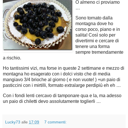
O almeno ci proviamo
…
Sono tornato dalla
montagna dove ho
corso poco, piano e in
salita! Così solo per
divertirmi e cercare di
tenere una forma
sempre tremendamente
a rischio.
Ho tantissimi vizi, ma forse in queste 2 settimane e mezzo di
montagna ho esagerato con i dolci visto che di media
mangiavo 3/4 brioche al giorno ( e non vuote! ) +un paio di
pasticcini con i mirtilli, formato extralarge perdipiù eh eh …
Con i fondi lenti cercavo di tamponare qua e la, ma adesso
un paio di chiletti devo assolutamente toglierli …
Lucky73
alle
17:09
7 commenti: