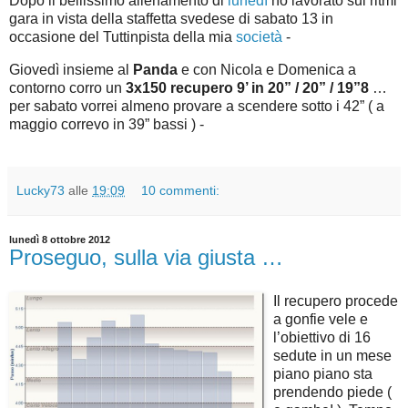
Dopo il bellissimo allenamento di
lunedì
ho lavorato sui ritmi
gara in vista della staffetta svedese di sabato 13 in
occasione del Tuttinpista della mia
società
-
Giovedì insieme al
Panda
e con Nicola e Domenica a
contorno corro un
3x150 recupero 9’ in 20” / 20” / 19”8
…
per sabato vorrei almeno provare a scendere sotto i 42” ( a
maggio correvo in 39” bassi ) -
Lucky73
alle
19:09
10 commenti:
lunedì 8 ottobre 2012
Proseguo, sulla via giusta …
Il recupero procede
a gonfie vele e
l’obiettivo di 16
sedute in un mese
piano piano sta
prendendo piede (