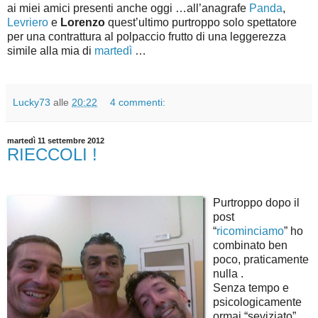
ai miei amici presenti anche oggi …all’anagrafe
Panda
,
Levriero
e
Lorenzo
quest’ultimo purtroppo solo spettatore
per una contrattura al polpaccio frutto di una leggerezza
simile alla mia di
martedì
…
Lucky73
alle
20:22
4 commenti:
martedì 11 settembre 2012
RIECCOLI !
Purtroppo dopo il
post
“
ricominciamo
” ho
combinato ben
poco, praticamente
nulla .
Senza tempo e
psicologicamente
ormai “seviziato”