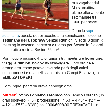
mia vagabonda!
Ma stamattina
ultimo allenamento
settimanale tra
1000 peripezie.
Dopo la
super
settimana
, questa potrei apostrofarla semplicemento come
settimana della sopravvivenza!
Riunioni, viaggi, 3 giorni di
meeting in toscana, partenza e ritorno per Boston in 2 giorni
– In pratica resto a Boston 25 ore!
Per mettere insieme 4 allenamenti tra
meeting e fiorentine
,
viaggi e riunioni
ho dovuto stravolgere il loro ordine e
arrangiarmi come potevo trovando però degli ottimi
compromessi e una bellissima pista a Campi Bisenzio, la
EMIL ZATOPEK
!
Comunque, per farla breve riepiloghiamo :
Martedì
ottimo
richiamo aerobico
con l’amico Lorenzo ( in
gran spolvero! ) : 6K progressione ( 4’53” – 4’43” – 4’27” –
4’12” – 3’55” – 3’39” ) poi 1000/600/400 TREX=FACILI in