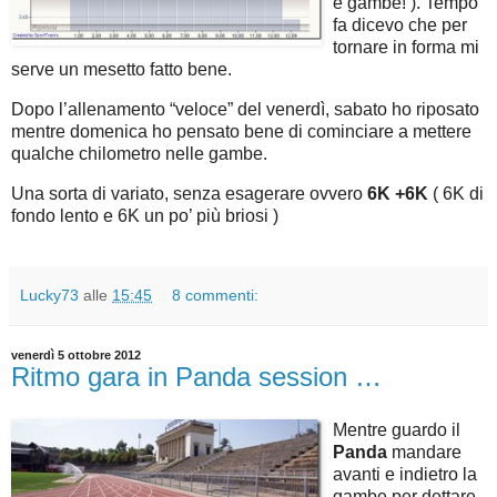
e gambe! ). Tempo
fa dicevo che per
tornare in forma mi
serve un mesetto fatto bene.
Dopo l’allenamento “veloce” del venerdì, sabato ho riposato
mentre domenica ho pensato bene di cominciare a mettere
qualche chilometro nelle gambe.
Una sorta di variato, senza esagerare ovvero
6K +6K
( 6K di
fondo lento e 6K un po’ più briosi )
Lucky73
alle
15:45
8 commenti:
venerdì 5 ottobre 2012
Ritmo gara in Panda session …
Mentre guardo il
Panda
mandare
avanti e indietro la
gambe per dettare