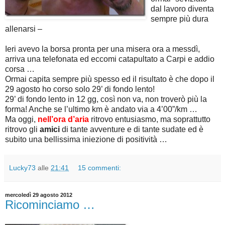
dal lavoro diventa
sempre più dura
allenarsi –
Ieri avevo la borsa pronta per una misera ora a messdì,
arriva una telefonata ed eccomi catapultato a Carpi e addio
corsa …
Ormai capita sempre più spesso ed il risultato è che dopo il
29 agosto ho corso solo 29’ di fondo lento!
29’ di fondo lento in 12 gg, così non va, non troverò più la
forma! Anche se l’ultimo km è andato via a 4’00”/km …
Ma oggi,
nell’ora d’aria
ritrovo entusiasmo, ma soprattutto
ritrovo gli
amici
di tante avventure e di tante sudate ed è
subito una bellissima iniezione di positività …
Lucky73
alle
21:41
15 commenti:
mercoledì 29 agosto 2012
Ricominciamo …