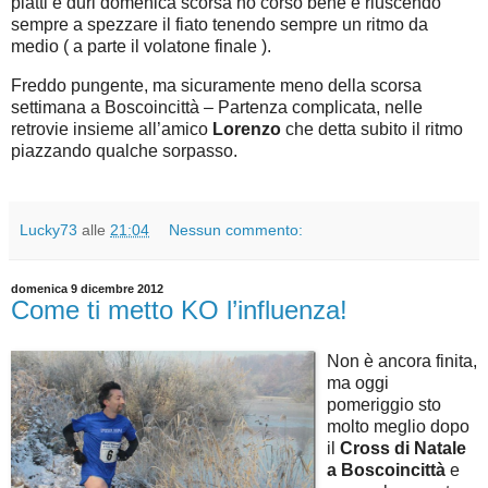
piatti e duri domenica scorsa ho corso bene e riuscendo
sempre a spezzare il fiato tenendo sempre un ritmo da
medio ( a parte il volatone finale ).
Freddo pungente, ma sicuramente meno della scorsa
settimana a Boscoincittà – Partenza complicata, nelle
retrovie insieme all’amico
Lorenzo
che detta subito il ritmo
piazzando qualche sorpasso.
Lucky73
alle
21:04
Nessun commento:
domenica 9 dicembre 2012
Come ti metto KO l’influenza!
Non è ancora finita,
ma oggi
pomeriggio sto
molto meglio dopo
il
Cross di Natale
a Boscoincittà
e