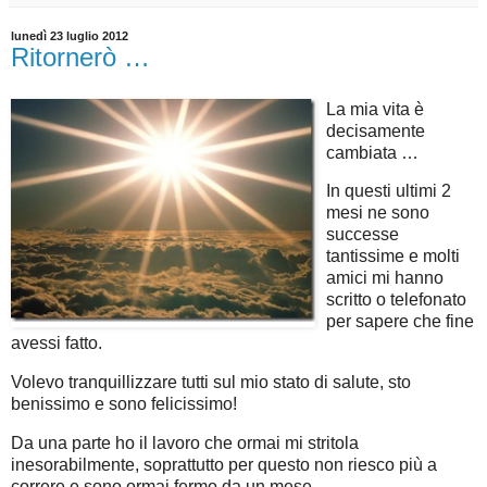
lunedì 23 luglio 2012
Ritornerò …
La mia vita è
decisamente
cambiata …
In questi ultimi 2
mesi ne sono
successe
tantissime e molti
amici mi hanno
scritto o telefonato
per sapere che fine
avessi fatto.
Volevo tranquillizzare tutti sul mio stato di salute, sto
benissimo e sono felicissimo!
Da una parte ho il lavoro che ormai mi stritola
inesorabilmente, soprattutto per questo non riesco più a
correre e sono ormai fermo da un mese.