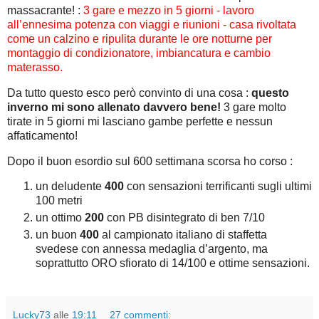
massacrante! :
3 gare e mezzo in 5 giorni - lavoro
all’ennesima potenza con viaggi e riunioni - casa rivoltata
come un calzino e ripulita durante le ore notturne per
montaggio di condizionatore, imbiancatura e cambio
materasso.
Da tutto questo esco però convinto di una cosa :
questo
inverno mi sono allenato davvero bene!
3 gare molto
tirate in 5 giorni mi lasciano gambe perfette e nessun
affaticamento!
Dopo il buon esordio sul 600 settimana scorsa ho corso :
un deludente
400
con sensazioni terrificanti sugli ultimi
100 metri
un ottimo
200
con PB disintegrato di ben 7/10
un buon
400
al campionato italiano di staffetta
svedese con annessa medaglia d’argento, ma
soprattutto ORO sfiorato di 14/100 e ottime sensazioni.
Lucky73
alle
19:11
27 commenti: