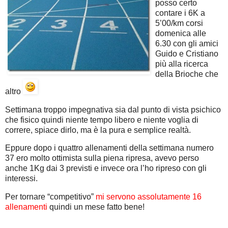
posso certo
contare i 6K a
5’00/km corsi
domenica alle
6.30 con gli amici
Guido e Cristiano
più alla ricerca
della Brioche che
altro
Settimana troppo impegnativa sia dal punto di vista psichico
che fisico quindi niente tempo libero e niente voglia di
correre, spiace dirlo, ma è la pura e semplice realtà.
Eppure dopo i quattro allenamenti della settimana numero
37 ero molto ottimista sulla piena ripresa, avevo perso
anche 1Kg dai 3 previsti e invece ora l’ho ripreso con gli
interessi.
Per tornare “competitivo”
mi servono assolutamente 16
allenamenti
quindi un mese fatto bene!