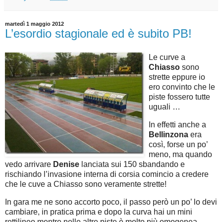
martedì 1 maggio 2012
L’esordio stagionale ed è subito PB!
Le curve a
Chiasso
sono
strette eppure io
ero convinto che le
piste fossero tutte
uguali …
In effetti anche a
Bellinzona
era
così, forse un po’
meno, ma quando
vedo arrivare
Denise
lanciata sui 150 sbandando e
rischiando l’invasione interna di corsia comincio a credere
che le cuve a Chiasso sono veramente strette!
In gara me ne sono accorto poco, il passo però un po’ lo devi
cambiare, in pratica prima e dopo la curva hai un mini
rettilineo mentre nelle altre piste è molto più omogenea,