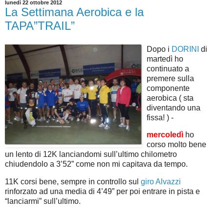
lunedì 22 ottobre 2012
La Settimana Aerobica e la
TAPA”TRAIL”
Dopo i
DORINI
di
martedì ho
continuato a
premere sulla
componente
aerobica ( sta
diventando una
fissa! ) -
mercoledì
ho
corso molto bene
un lento di 12K lanciandomi sull’ultimo chilometro
chiudendolo a 3’52” come non mi capitava da tempo.
11K corsi bene, sempre in controllo sul
giro Alvazzi
rinforzato ad una media di 4’49” per poi entrare in pista e
“lanciarmi” sull’ultimo.