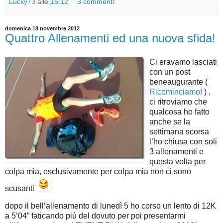
Lucky73
alle
16:12
3 commenti:
domenica 18 novembre 2012
Quattro Allenamenti ed una nuova sfida!
Ci eravamo lasciati
con un post
beneaugurante (
Ricominciamo!
) ,
ci ritroviamo che
qualcosa ho fatto
anche se la
settimana scorsa
l’ho chiusa con soli
3 allenamenti e
questa volta per
colpa mia, esclusivamente per colpa mia non ci sono
scusanti
dopo il bell’allenamento di lunedì 5 ho corso un lento di 12K
a 5’04” faticando più del dovuto per poi presentarmi