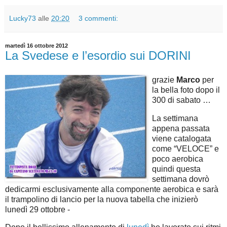
Lucky73
alle
20:20
3 commenti:
martedì 16 ottobre 2012
La Svedese e l’esordio sui DORINI
grazie
Marco
per
la bella foto dopo il
300 di sabato …
La settimana
appena passata
viene catalogata
come “VELOCE” e
poco aerobica
quindi questa
settimana dovrò
dedicarmi esclusivamente alla componente aerobica e sarà
il trampolino di lancio per la nuova tabella che inizierò
lunedì 29 ottobre -